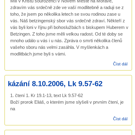
Milí v Kristu sourozenci v Novém Městě na Moravě,
zdravím vás srdečně zde ve vaší modlitebně a raduji se z
toho, že jsem po několika letech se svou rodinou zase u
vás. Náš betzingenský sbor vás srdečně zdraví. Někteří z
vás byli loni v říjnu při bohoslužbách s biskupem Huberem v
Betzingen. Z toho jsme měli velkou radost. Od té doby se
mnoho událo u vás i u nás. Zpráva o smrti několika členů
vašeho sboru nás velmi zasáhla. V myšlenkách a
modlitbách jsme byli s vámi.
Číst dál
káz
bra
far
kázání 8.10.2006, Lk 9.57-62
Chr
Züg
1. čtení 1. Kr 19.1-13, text Lk 9.57-62
Bet
Boží prorok Eliáš, o kterém jsme slyšeli v prvním čtení, je
29.
200
na
Číst dál
káz
8.1
Lk 