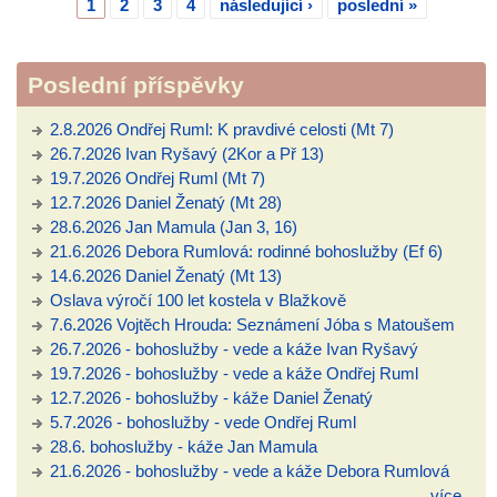
1
2
3
4
následující ›
poslední »
Hos
Stránky
hnu
Poslední příspěvky
2.8.2026 Ondřej Ruml: K pravdivé celosti (Mt 7)
26.7.2026 Ivan Ryšavý (2Kor a Př 13)
19.7.2026 Ondřej Ruml (Mt 7)
12.7.2026 Daniel Ženatý (Mt 28)
28.6.2026 Jan Mamula (Jan 3, 16)
21.6.2026 Debora Rumlová: rodinné bohoslužby (Ef 6)
14.6.2026 Daniel Ženatý (Mt 13)
Oslava výročí 100 let kostela v Blažkově
7.6.2026 Vojtěch Hrouda: Seznámení Jóba s Matoušem
26.7.2026 - bohoslužby - vede a káže Ivan Ryšavý
19.7.2026 - bohoslužby - vede a káže Ondřej Ruml
12.7.2026 - bohoslužby - káže Daniel Ženatý
5.7.2026 - bohoslužby - vede Ondřej Ruml
28.6. bohoslužby - káže Jan Mamula
21.6.2026 - bohoslužby - vede a káže Debora Rumlová
více...