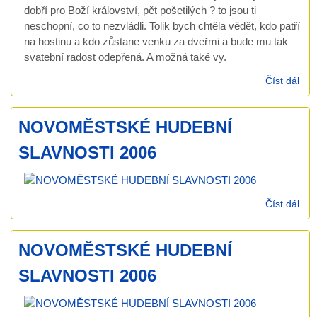
dobří pro Boží království, pět pošetilých ? to jsou ti
neschopní, co to nezvládli. Tolik bych chtěla vědět, kdo patří
na hostinu a kdo zůstane venku za dveřmi a bude mu tak
svatební radost odepřená. A možná také vy.
Číst dál
káz
26.
Mt 
NOVOMĚSTSKÉ HUDEBNÍ
pos
ned
SLAVNOSTI 2006
cír
rok
Číst dál
NO
HU
SL
NOVOMĚSTSKÉ HUDEBNÍ
200
SLAVNOSTI 2006