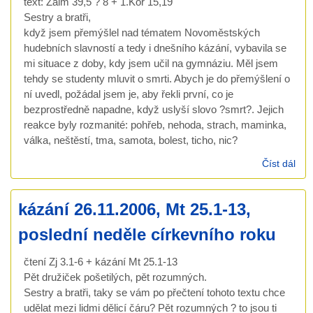
text: Žalm 39,5 ? 8 + 1.Kor 15,19
Sestry a bratři,
když jsem přemýšlel nad tématem Novoměstských
hudebních slavností a tedy i dnešního kázání, vybavila se
mi situace z doby, kdy jsem učil na gymnáziu. Měl jsem
tehdy se studenty mluvit o smrti. Abych je do přemýšlení o
ní uvedl, požádal jsem je, aby řekli první, co je
bezprostředně napadne, když uslyší slovo ?smrt?. Jejich
reakce byly rozmanité: pohřeb, nehoda, strach, maminka,
válka, neštěstí, tma, samota, bolest, ticho, nic?
Číst dál
káz
Ž 3
15,
kázání 26.11.2006, Mt 25.1-13,
poslední neděle církevního roku
čtení Zj 3.1-6 + kázání Mt 25.1-13
Pět družiček pošetilých, pět rozumných.
Sestry a bratři, taky se vám po přečtení tohoto textu chce
udělat mezi lidmi dělicí čáru? Pět rozumných ? to jsou ti