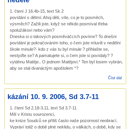
1. čtení J 16.4b-15, text Sk 2
povídání s dětmi: Ahoj děti, víte, co je to posměch,
výsměch? Zažili jste, když se někdo posmíval třeba
spolužákovi nebo vám?
Dneska si o takových posměváčcích povíme? To dnešní
povídání je pokračováním toho, o čem jste mluvili v nedělní
škole minule?- kdo z vás tu byl minule ? přihlašte se,
nestyďte se? A pamatujete si, o čem jste si povídaly? ?
vytáhnu Matěje.. O jednom Matějovi.* Ten byl losem vybrán,
aby se stal dvanáctým apoštolem *?
Číst dál
káz
17. 
200
kázání 10. 9. 2006, Sd 3.7-11
Sk 
rod
1. čtení Sd 2.18-3.11, text Sd 3.7-11
ned
Milí v Kristu sourozenci,
ke knize Soudců se příliš často naše pozornost neobrací.
Vypráví totiž o době plné neklidu, o válkách, o době, kdy se