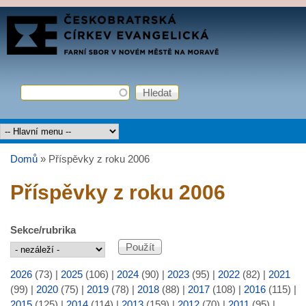
Přejít k hlavnímu obsahu
FARNÍ
SBOR
ČCE
Hledat
Vyhledávání
Hlavní menu
Domů
»
Příspěvky z roku 2006
Jste zde
Příspěvky z roku 2006
Sekce/rubrika
2026
(73)
|
2025
(106)
|
2024
(90)
|
2023
(95)
|
2022
(82)
|
2021
(99)
|
2020
(75)
|
2019
(78)
|
2018
(88)
|
2017
(108)
|
2016
(115)
|
2015
(125)
|
2014
(114)
|
2013
(159)
|
2012
(70)
|
2011
(95)
|