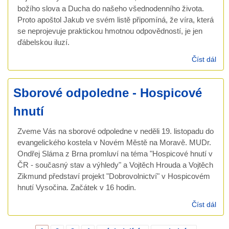
božího slova a Ducha do našeho všednodenního života.
Proto apoštol Jakub ve svém listě připomíná, že víra, která
se neprojevuje praktickou hmotnou odpovědností, je jen
ďábelskou iluzí.
Číst dál
Sbo
dop
hos
Sborové odpoledne - Hospicové
hnutí
Zveme Vás na sborové odpoledne v neděli 19. listopadu do
evangelického kostela v Novém Městě na Moravě. MUDr.
Ondřej Sláma z Brna promluví na téma "Hospicové hnutí v
ČR - současný stav a výhledy" a Vojtěch Hrouda a Vojtěch
Zikmund představí projekt "Dobrovolnictví" v Hospicovém
hnutí Vysočina. Začátek v 16 hodin.
Číst dál
Sbo
odp
-