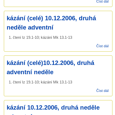
Číst dál
káz
17.
Luk
kázání (celé) 10.12.2006, druhá
- 6
neděle adventní
1. čtení Iz 19.1-10; kázání Mk 13.1-13
Číst dál
káz
(cel
10.
kázání (celé)10.12.2006, druhá
dru
ned
adventní neděle
adv
1. čtení Iz 19.1-10; kázání Mk 13.1-13
Číst dál
káz
(ce
dru
kázání 10.12.2006, druhá neděle
ned