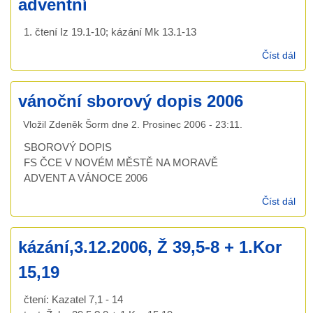
adventní
1. čtení Iz 19.1-10; kázání Mk 13.1-13
Číst dál
káz
10.
dru
vánoční sborový dopis 2006
ned
adv
Vložil
Zdeněk Šorm
dne
2. Prosinec 2006 - 23:11
.
SBOROVÝ DOPIS
FS ČCE V NOVÉM MĚSTĚ NA MORAVĚ
ADVENT A VÁNOCE 2006
Číst dál
ván
sbo
dop
kázání,3.12.2006, Ž 39,5-8 + 1.Kor
200
15,19
čtení: Kazatel 7,1 - 14