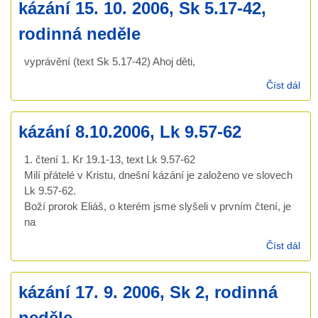
kázání 15. 10. 2006, Sk 5.17-42,
rodinná neděle
vyprávění (text Sk 5.17-42) Ahoj děti,
Číst dál
káz
15.
200
kázání 8.10.2006, Lk 9.57-62
Sk
5.1
1. čtení 1. Kr 19.1-13, text Lk 9.57-62
42,
Milí přátelé v Kristu, dnešní kázání je založeno ve slovech
rod
ned
Lk 9.57-62.
Boží prorok Eliáš, o kterém jsme slyšeli v prvním čtení, je
na
Číst dál
káz
8.1
Lk 
kázání 17. 9. 2006, Sk 2, rodinná
neděle