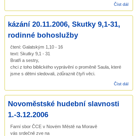
Číst dál
NO
HU
SL
kázání 20.11.2006, Skutky 9,1-31,
200
rodinné bohoslužby
čtení: Galatským 1,10 - 16
text: Skutky 9,1 - 31
Bratři a sestry,
chci z toho biblického vyprávění o proměně Saula, které
jsme s dětmi sledovali, zdůraznit čtyři věci.
Číst dál
káz
20.
Sku
Novoměstské hudební slavnosti
31,
boh
1.-3.12.2006
Farní sbor ČCE v Novém Městě na Moravě
vás srdečně zve na