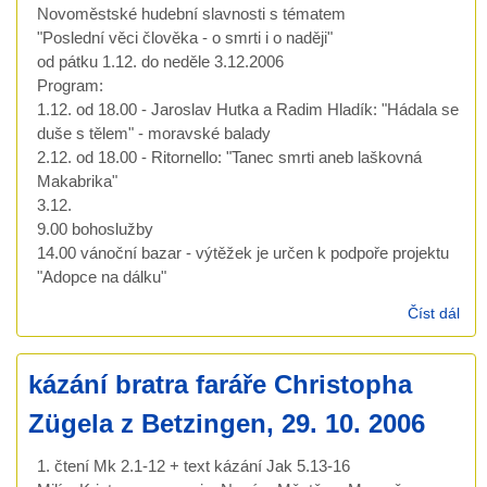
Novoměstské hudební slavnosti s tématem
"Poslední věci člověka - o smrti i o naději"
od pátku 1.12. do neděle 3.12.2006
Program:
1.12. od 18.00 - Jaroslav Hutka a Radim Hladík: "Hádala se
duše s tělem" - moravské balady
2.12. od 18.00 - Ritornello: "Tanec smrti aneb laškovná
Makabrika"
3.12.
9.00 bohoslužby
14.00 vánoční bazar - výtěžek je určen k podpoře projektu
"Adopce na dálku"
Číst dál
Nov
hud
slav
kázání bratra faráře Christopha
1.-
Zügela z Betzingen, 29. 10. 2006
1. čtení Mk 2.1-12 + text kázání Jak 5.13-16