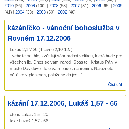
2010
(96)
|
2009
(100)
|
2008
(58)
|
2007
(81)
|
2006
(65)
|
2005
(41)
|
2004
(33)
|
2003
(50)
|
2002
(48)
kázáníčko - vánoční bohoslužba v
Rovném 17.12.2006
Lukáš 2,1 ? 20 ( hlavně 2,10-12: )
"Nebojte se, hle, zvěstuji vám radost velikou, která bude pro
všechen lid. Dnes se vám narodil Spasitel, Kristus Pán, v
městě Davidově. Toto vám bude znamením: Naleznete
děťátko v plénkách, položené do jeslí."
Číst dál
káz
ván
boh
kázání 17.12.2006, Lukáš 1,57 - 66
v R
17.
čtení: Lukáš 1,5 - 20
text: Lukáš 1,57 - 66