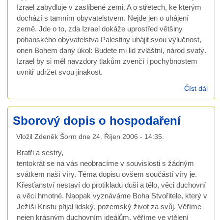
Izrael zabydluje v zaslíbené zemi. A o střetech, ke kterým
dochází s tamním obyvatelstvem. Nejde jen o uhájení
země. Jde o to, zda Izrael dokáže uprostřed většiny
pohanského obyvatelstva Palestiny uhájit svou výlučnost,
onen Bohem daný úkol: Budete mi lid zvláštní, národ svatý.
Izrael by si měl navzdory tlakům zvenčí i pochybnostem
uvnitř udržet svou jinakost.
Číst dál
káz
10. 
200
Sborový dopis o hospodaření
Sd
3.7
Vložil
Zdeněk Šorm
dne
24. Říjen 2006 - 14:35
.
Bratři a sestry,
tentokrát se na vás neobracíme v souvislosti s žádným
svátkem naší víry. Téma dopisu ovšem součástí víry je.
Křesťanství nestaví do protikladu duši a tělo, věci duchovní
a věci hmotné. Naopak vyznáváme Boha Stvořitele, který v
Ježíši Kristu přijal lidský, pozemský život za svůj. Věříme
nejen krásným duchovním ideálům, věříme ve vtělení