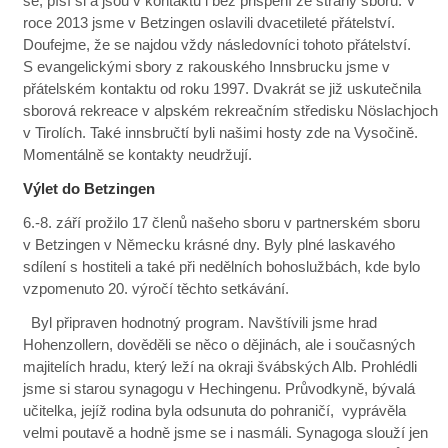
se, píší si a jsou v kontaktu i bez přispění ze strany sboru. V
roce 2013 jsme v Betzingen oslavili dvacetileté přátelství.
Doufejme, že se najdou vždy následovníci tohoto přátelství.
S evangelickými sbory z rakouského Innsbrucku jsme v
přátelském kontaktu od roku 1997. Dvakrát se již uskutečnila
sborová rekreace v alpském rekreačním středisku Nöslachjoch
v Tirolích. Také innsbručtí byli našimi hosty zde na Vysočině.
Momentálně se kontakty neudržují.
Výlet do Betzingen
6.-8. září prožilo 17 členů našeho sboru v partnerském sboru
v Betzingen v Německu krásné dny. Byly plné laskavého
sdílení s hostiteli a také při nedělních bohoslužbách, kde bylo
vzpomenuto 20. výročí těchto setkávání.
Byl připraven hodnotný program. Navštívili jsme hrad
Hohenzollern, dověděli se něco o dějinách, ale i současných
majitelích hradu, který leží na okraji švábských Alb. Prohlédli
jsme si starou synagogu v Hechingenu. Průvodkyně, bývalá
učitelka, jejíž rodina byla odsunuta do pohraničí, vyprávěla
velmi poutavě a hodně jsme se i nasmáli. Synagoga slouží jen