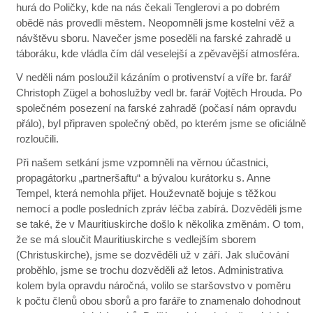
hurá do Poličky, kde na nás čekali Tenglerovi a po dobrém
obědě nás provedli městem. Neopomněli jsme kostelní věž a
návštěvu sboru. Navečer jsme poseděli na farské zahradě u
táboráku, kde vládla čím dál veselejší a zpěvavější atmosféra.
V neděli nám posloužil kázáním o protivenství a víře br. farář
Christoph Zügel a bohoslužby vedl br. farář Vojtěch Hrouda. Po
společném posezení na farské zahradě (počasí nám opravdu
přálo), byl připraven společný oběd, po kterém jsme se oficiálně
rozloučili.
Při našem setkání jsme vzpomněli na věrnou účastnici,
propagátorku „partneršaftu“ a bývalou kurátorku s. Anne
Tempel, která nemohla přijet. Houževnatě bojuje s těžkou
nemocí a podle posledních zpráv léčba zabírá. Dozvěděli jsme
se také, že v Mauritiuskirche došlo k několika změnám. O tom,
že se má sloučit Mauritiuskirche s vedlejším sborem
(Christuskirche), jsme se dozvěděli už v září. Jak slučování
proběhlo, jsme se trochu dozvěděli až letos. Administrativa
kolem byla opravdu náročná, volilo se staršovstvo v poměru
k počtu členů obou sborů a pro faráře to znamenalo dohodnout