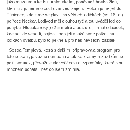
jako muzeum a ke kulturním akcím, poněvadž hrstka židů,
kteří tu žijí, nemá o duchovní věci zájem. Potom jsme jeli do
Tübingen, zde jsme se plavili na větších lodičkách (asi 16 lidí)
po řece Neckar. Lodivod měl dlouhou tyč a tou uváděl loď do
pohybu. Hloubka řeky je 2-5 metrů a brázdilo ji mnoho lodiček,
kde se lidé veselili, pojídali, popíjeli a také jsme potkali na
loďkách svatbu, bylo to pěkné a pro nás nevšední zážitek.
Sestra Templová, která s dalšími připravovala program pro
toto setkání, je vážně nemocná a tak ke krásným zážitkům se
pojí i smutek, převažuje ale vděčnost a vzpomínky, které jsou
mnohem bohatší, než co jsem zmínila.