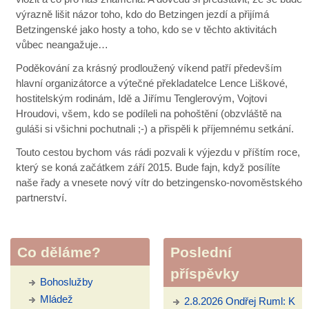
výrazně lišit názor toho, kdo do Betzingen jezdí a přijímá
Betzingenské jako hosty a toho, kdo se v těchto aktivitách
vůbec neangažuje…
Poděkování za krásný prodloužený víkend patří především
hlavní organizátorce a výtečné překladatelce Lence Liškové,
hostitelským rodinám, Idě a Jiřímu Tenglerovým, Vojtovi
Hroudovi, všem, kdo se podíleli na pohoštění (obzvláště na
guláši si všichni pochutnali ;-) a přispěli k příjemnému setkání.
Touto cestou bychom vás rádi pozvali k výjezdu v příštím roce,
který se koná začátkem září 2015. Bude fajn, když posílíte
naše řady a vnesete nový vítr do betzingensko-novoměstského
partnerství.
Co děláme?
Poslední
příspěvky
Bohoslužby
Mládež
2.8.2026 Ondřej Ruml: K