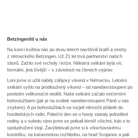
Betzingenští u nás
Na konci května nás po dvou letech navštívili bratři a sestry
z německého Betzingen. Už 21 let trvá partnerství našich
sborů. Zažilo své vrcholy i krize. Některá setkání byla víc
formální, jiná živější – v závislosti na členech výprav.
Loni jsme si užili nabitý zářijový víkend v Německu. Letošní
setkání vyšlo na prodloužený víkend – od nanebevstoupení po
poslední velikonoční neděli. Naše setkání začalo večerními
bohoslužbami (jak je na svátek nanebevstoupení Páně u nás
zvykem). A po bohoslužbách se rozjeli němečtí přátelé do
hostitelských rodin. Páteční den se o hosty staraly jednotlivé
rodiny a v sobotu ráno jsme se potkali téměř všichni, kdo o to
spoludružení stojí. Zavýletovali jsme si k vítochovskému
kostelíku, na karasínskou rozhlednu, na hrad Svojanov a pak