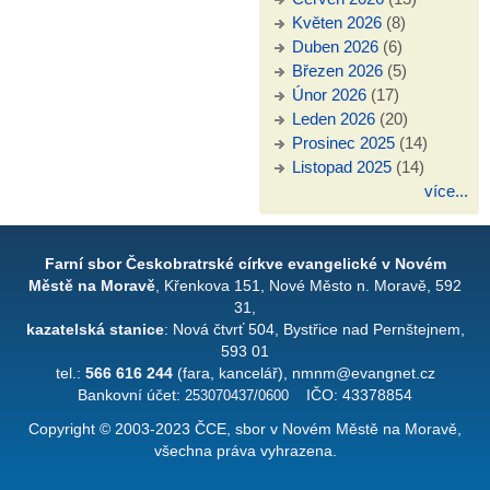
Květen 2026
(8)
Duben 2026
(6)
Březen 2026
(5)
Únor 2026
(17)
Leden 2026
(20)
Prosinec 2025
(14)
Listopad 2025
(14)
více...
Farní sbor Českobratrské církve evangelické v Novém
Městě na Moravě
, Křenkova 151, Nové Město n. Moravě, 592
31,
kazatelská stanice
: Nová čtvrť 504, Bystřice nad Pernštejnem,
593 01
tel.:
566 616 244
(fara, kancelář), nmnm@evangnet.cz
Bankovní účet:
253070437/0600
IČO: 43378854
Copyright © 2003-2023 ČCE, sbor v Novém Městě na Moravě,
všechna práva vyhrazena.