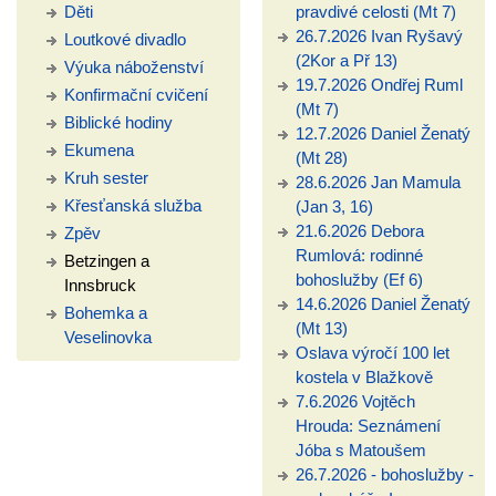
Děti
pravdivé celosti (Mt 7)
26.7.2026 Ivan Ryšavý
Loutkové divadlo
(2Kor a Př 13)
Výuka náboženství
19.7.2026 Ondřej Ruml
Konfirmační cvičení
(Mt 7)
Biblické hodiny
12.7.2026 Daniel Ženatý
Ekumena
(Mt 28)
Kruh sester
28.6.2026 Jan Mamula
Křesťanská služba
(Jan 3, 16)
21.6.2026 Debora
Zpěv
Rumlová: rodinné
Betzingen a
bohoslužby (Ef 6)
Innsbruck
14.6.2026 Daniel Ženatý
Bohemka a
(Mt 13)
Veselinovka
Oslava výročí 100 let
kostela v Blažkově
7.6.2026 Vojtěch
Hrouda: Seznámení
Jóba s Matoušem
26.7.2026 - bohoslužby -