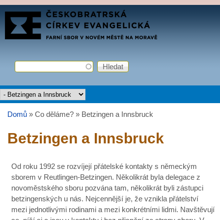
Přejít k hlavnímu obsahu
FARNÍ
SBOR
ČCE
Hledat
Vyhledávání
Hlavní menu
Domů
»
Co děláme?
»
Betzingen a Innsbruck
Jste zde
Betzingen a Innsbruck
Od roku 1992 se rozvíjejí přátelské kontakty s německým
sborem v Reutlingen-Betzingen. Několikrát byla delegace z
novoměstského sboru pozvána tam, několikrát byli zástupci
betzingenských u nás. Nejcennější je, že vznikla přátelství
mezi jednotlivými rodinami a mezi konkrétními lidmi. Navštěvují