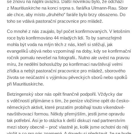
se znovu na náplni úvazků. Další novinkou bylo, že odchází
z Mauritiuskirche na konci srpna s. farářka Ulmann-Rau. Sbor
ale chce, aby místo „druhého“ faráře bylo brzy obsazeno. Do
toho se vdává pastorační pracovnice pro mládež.
Co mnohé z nás zaujalo, byl počet konfirmovaných. V letošním
roce bylo konfirmováno 44 mladých lidí. To by samozřejmě
mohla být voda na mlýn těch z nás, kteří si stěžují, jak
evangelíků ubývá nebo vzpomínají na doby, kdy se konfirmační
ročník pomalu nevešel na fotografii.. Nutno ale uvést na pravou
míru, že nedělní bohoslužby po konfirmaci navštěvují velmi
zřídka a nebýt pastorační pracovnice pro mládež, sborového
života se neúčastní s výjimkou pěveckých sborů nebo spolků
při Mauritiuskirche.
Betzingenský sbor nás opět finančně podpořil. Vždycky dar
s vděčností přijímáme s tím, že peníze vložíme opět do česko-
německých aktivit, které prozatím probíhají touto víkendově-
navštěvovací formou. Někdy přemýšlím, jestli jsme opravdu
tak potřební. Asi je to otázka k delší diskuzi nad partnerstvím
mezi sbory obecně – proč vlastně je, kolik jsme ochotní do něj
vložit a co pro nás znamená. A dovedu si představit, že se bude