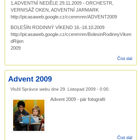
1.ADVENTNÍ NEDĚLE 29.11.2009 - ORCHESTR,
VERNISÁŽ OKEN, ADVENTNÍ JARMARK
http://picasaweb.google.cz/ccenmnm/ADVENT2009
BOLEŠÍN RODINNÝ VÍKEND 16.-18.10.2009
http://picasaweb.google.cz/ccenmnm/BolesinRodinnyViken
dRijen
2009
Číst dál
FO
ZE
SB
Advent 2009
AKC
Vložil
Správce webu
dne
29. Listopad 2009 - 0:00
.
Advent 2009 - pár fotografií
Číst dál
Adv