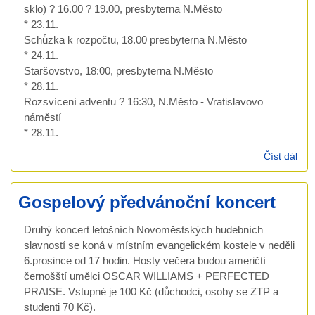
sklo) ? 16.00 ? 19.00, presbyterna N.Město
* 23.11.
Schůzka k rozpočtu, 18.00 presbyterna N.Město
* 24.11.
Staršovstvo, 18:00, presbyterna N.Město
* 28.11.
Rozsvícení adventu ? 16:30, N.Město - Vratislavovo
náměstí
* 28.11.
Číst dál
Kal
lis
akc
Gospelový předvánoční koncert
Druhý koncert letošních Novoměstských hudebních
slavností se koná v místním evangelickém kostele v neděli
6.prosince od 17 hodin. Hosty večera budou američtí
černošští umělci OSCAR WILLIAMS + PERFECTED
PRAISE. Vstupné je 100 Kč (důchodci, osoby se ZTP a
studenti 70 Kč).