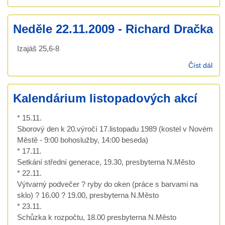
200
Neděle 22.11.2009 - Richard Dračka
Izajáš 25,6-8
Číst dál
Ned
22.
- R
Kalendárium listopadových akcí
Dra
* 15.11.
Sborový den k 20.výročí 17.listopadu 1989 (kostel v Novém
Městě - 9:00 bohoslužby, 14:00 beseda)
* 17.11.
Setkání střední generace, 19.30, presbyterna N.Město
* 22.11.
Výtvarný podvečer ? ryby do oken (práce s barvami na
sklo) ? 16.00 ? 19.00, presbyterna N.Město
* 23.11.
Schůzka k rozpočtu, 18.00 presbyterna N.Město