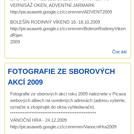
VERNISÁŽ OKEN, ADVENTNÍ JARMARK
http://picasaweb.google.cz/ccenmnm/ADVENT2009
BOLEŠÍN RODINNÝ VÍKEND 16.-18.10.2009
http://picasaweb.google.cz/ccenmnm/BolesinRodinnyViken
dRijen
2009
Číst dál
FO
ZE
SB
FOTOGRAFIE ZE SBOROVÝCH
AKC
AKCÍ 2009
Fotografie ze sborových akcí roku 2009 naleznete v Picasa
webových albech na uvedených adresách (adresu vyberte,
označte a zkopírujte do okna vyhledavače).
************************************************
VÁNOČNÍ HRA - 24.12.2009
http://picasaweb.google.cz/ccenmnm/VanocniHra2009