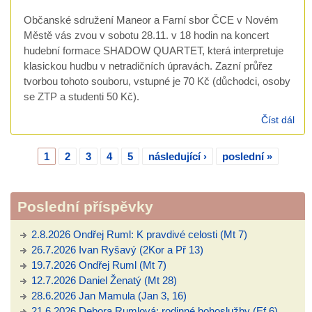
Občanské sdružení Maneor a Farní sbor ČCE v Novém
Městě vás zvou v sobotu 28.11. v 18 hodin na koncert
hudební formace SHADOW QUARTET, která interpretuje
klasickou hudbu v netradičních úpravách. Zazní průřez
tvorbou tohoto souboru, vstupné je 70 Kč (důchodci, osoby
se ZTP a studenti 50 Kč).
Číst dál
Des
Nov
hud
1
2
3
4
5
následující ›
poslední »
slav
Stránky
Poslední příspěvky
2.8.2026 Ondřej Ruml: K pravdivé celosti (Mt 7)
26.7.2026 Ivan Ryšavý (2Kor a Př 13)
19.7.2026 Ondřej Ruml (Mt 7)
12.7.2026 Daniel Ženatý (Mt 28)
28.6.2026 Jan Mamula (Jan 3, 16)
21.6.2026 Debora Rumlová: rodinné bohoslužby (Ef 6)