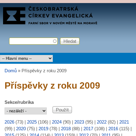
Přejít k hlavnímu obsahu
FARNÍ
SBOR
ČCE
Hledat
Vyhledávání
Hlavní menu
Domů
»
Příspěvky z roku 2009
Jste zde
Příspěvky z roku 2009
Sekce/rubrika
2026
(73)
|
2025
(106)
|
2024
(90)
|
2023
(95)
|
2022
(82)
|
2021
(99)
|
2020
(75)
|
2019
(78)
|
2018
(88)
|
2017
(108)
|
2016
(115)
|
2015
(125)
|
2014
(114)
|
2013
(159)
|
2012
(70)
|
2011
(95)
|