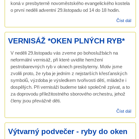
koná v presbyterně novoměstského evangelického kostela
o první neděli adventní 29.listopadu od 14 do 18 hodin.
Číst dál
AD
JA
VERNISÁŽ *OKEN PLNÝCH RYB*
V neděli 29.listopadu vás zveme po bohoslužbách na
neformální vernisáž, při které uvidíte hemžení
pestrobarevných ryb v oknech presbyterny. Motiv jsme
zvolili proto, že ryba je jedním z nejstarších křesťanských
symbolů, výzdoba je výsledkem tvořivosti dětí, mládeže i
dospělých. Při vernisáži budeme také společně zpívat, a to
za doprovodu příležitostného sborového orchestru, jehož
členy jsou převážně děti.
Číst dál
VE
*O
PL
Výtvarný podvečer - ryby do oken
RY