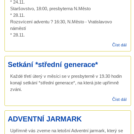
* 24.11.
Staršovstvo, 18:00, presbyterna N.Město
* 28.11.
Rozsvícení adventu ? 16:30, N.Město - Vratislavovo
náměstí
* 28.11.
Číst dál
Kal
lis
akc
Setkání *střední generace*
Každé třetí úterý v měsíci se v presbyterně v 19.30 hodin
konají setkání *střední generace*, na která jste upřímně
zváni.
Číst dál
Set
*stř
gen
ADVENTNÍ JARMARK
Upřímně vás zveme na letošní Adventní jarmark, který se