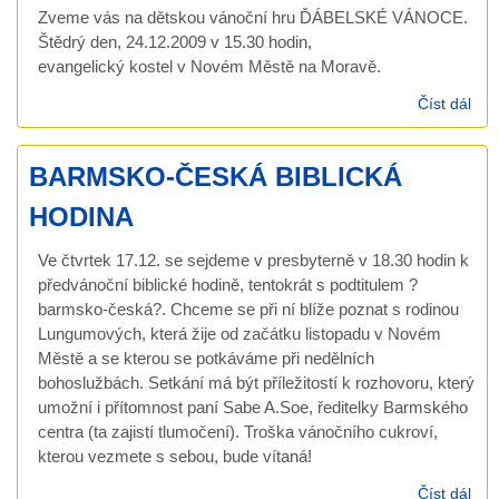
Zveme vás na dětskou vánoční hru ĎÁBELSKÉ VÁNOCE.
Štědrý den, 24.12.2009 v 15.30 hodin,
evangelický kostel v Novém Městě na Moravě.
Číst dál
DĚ
VÁ
HR
BARMSKO-ČESKÁ BIBLICKÁ
HODINA
Ve čtvrtek 17.12. se sejdeme v presbyterně v 18.30 hodin k
předvánoční biblické hodině, tentokrát s podtitulem ?
barmsko-česká?. Chceme se při ní blíže poznat s rodinou
Lungumových, která žije od začátku listopadu v Novém
Městě a se kterou se potkáváme při nedělních
bohoslužbách. Setkání má být příležitostí k rozhovoru, který
umožní i přítomnost paní Sabe A.Soe, ředitelky Barmského
centra (ta zajistí tlumočení). Troška vánočního cukroví,
kterou vezmete s sebou, bude vítaná!
Číst dál
BA