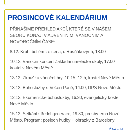
ČE
BIB
PROSINCOVÉ KALENDÁRIUM
HO
PŘINÁŠÍME PŘEHLED AKCÍ, KTERÉ SE V NAŠEM
SBORU KONAJÍ V ADVENTNÍM, VÁNOČNÍM A
NOVOROČNÍM ČASE:
8.12. Kruh: betlém ze sena, u Rusňákových, 18:00
10.12. Vánoční koncert Základní umělecké školy, 17:00
kostel v Novém Městě
13.12. Zkouška vánoční hry, 10:15 -12 h, kostel Nové Město
13.12. Bohoslužby s Večeří Páně, 14:00, DPS Nové Město
13.12. Ekumenické bohoslužby, 16:30, evangelický kostel
Nové Město
15.12. Setkání střední generace, 19.30, presbyterna Nové
Město. Program: poslech hudby + obrázky z Barcelony
Číst dál
PR