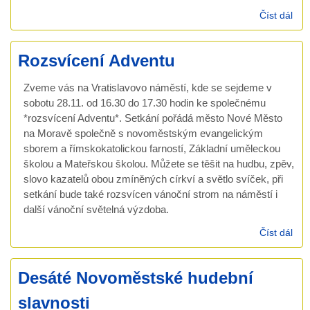
Číst dál
Gos
pře
kon
Rozsvícení Adventu
Zveme vás na Vratislavovo náměstí, kde se sejdeme v
sobotu 28.11. od 16.30 do 17.30 hodin ke společnému
*rozsvícení Adventu*. Setkání pořádá město Nové Město
na Moravě společně s novoměstským evangelickým
sborem a římskokatolickou farností, Základní uměleckou
školou a Mateřskou školou. Můžete se těšit na hudbu, zpěv,
slovo kazatelů obou zmíněných církví a světlo svíček, při
setkání bude také rozsvícen vánoční strom na náměstí i
další vánoční světelná výzdoba.
Číst dál
Roz
Adv
Desáté Novoměstské hudební
slavnosti