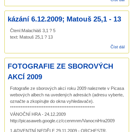
KA
kázání 6.12.2009; Matouš 25,1 - 13
Čtení:Malachiáš 3,1 ? 5
text: Matouš 25,1 ? 13
Číst dál
káz
6.1
Mat
FOTOGRAFIE ZE SBOROVÝCH
25,
AKCÍ 2009
Fotografie ze sborových akcí roku 2009 naleznete v Picasa
webových albech na uvedených adresách (adresu vyberte,
označte a zkopírujte do okna vyhledavače).
************************************************
VÁNOČNÍ HRA - 24.12.2009
http://picasaweb.google.cz/ccenmnm/VanocniHra2009
1.ADVENTNÍ NEDĚLE 29.11.2009 - ORCHESTR,