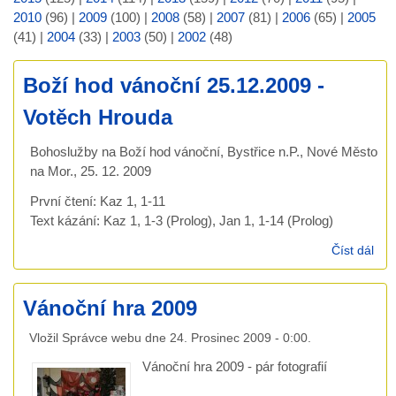
2010
(96)
|
2009
(100)
|
2008
(58)
|
2007
(81)
|
2006
(65)
|
2005
(41)
|
2004
(33)
|
2003
(50)
|
2002
(48)
Boží hod vánoční 25.12.2009 -
Votěch Hrouda
Bohoslužby na Boží hod vánoční, Bystřice n.P., Nové Město
na Mor., 25. 12. 2009
První čtení: Kaz 1, 1-11
Text kázání: Kaz 1, 1-3 (Prolog), Jan 1, 1-14 (Prolog)
Číst dál
Bož
ván
25.
Vánoční hra 2009
- V
Hro
Vložil
Správce webu
dne
24. Prosinec 2009 - 0:00
.
Vánoční hra 2009 - pár fotografií