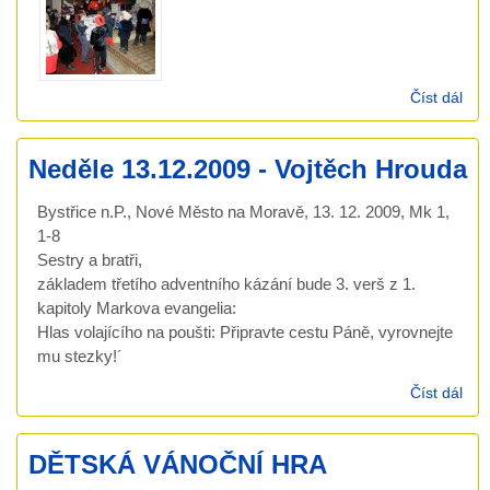
Číst dál
Ván
hra
200
Neděle 13.12.2009 - Vojtěch Hrouda
Bystřice n.P., Nové Město na Moravě, 13. 12. 2009, Mk 1,
1-8
Sestry a bratři,
základem třetího adventního kázání bude 3. verš z 1.
kapitoly Markova evangelia:
Hlas volajícího na poušti: Připravte cestu Páně, vyrovnejte
mu stezky!´
Číst dál
Ned
13.
- Vo
DĚTSKÁ VÁNOČNÍ HRA
Hro