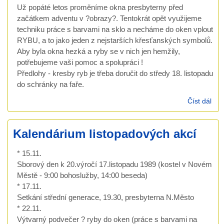
Už popáté letos proměníme okna presbyterny před
začátkem adventu v ?obrazy?. Tentokrát opět využijeme
techniku práce s barvami na sklo a necháme do oken vplout
RYBU, a to jako jeden z nejstarších křesťanských symbolů.
Aby byla okna hezká a ryby se v nich jen hemžily,
potřebujeme vaši pomoc a spolupráci !
Předlohy - kresby ryb je třeba doručit do středy 18. listopadu
do schránky na faře.
Číst dál
Výt
pod
- r
Kalendárium listopadových akcí
oke
* 15.11.
Sborový den k 20.výročí 17.listopadu 1989 (kostel v Novém
Městě - 9:00 bohoslužby, 14:00 beseda)
* 17.11.
Setkání střední generace, 19.30, presbyterna N.Město
* 22.11.
Výtvarný podvečer ? ryby do oken (práce s barvami na