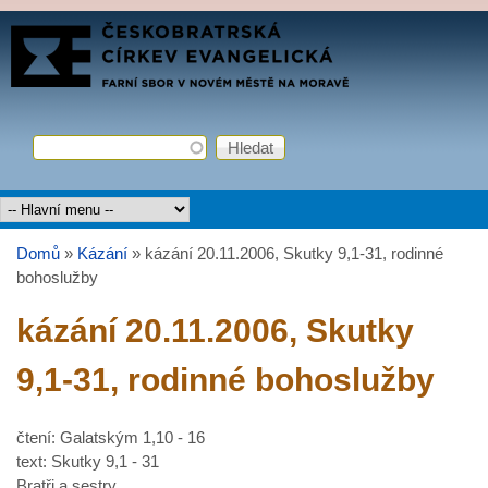
Přejít k hlavnímu obsahu
FARNÍ
SBOR
ČCE
Hledat
Vyhledávání
Hlavní menu
Domů
»
Kázání
»
kázání 20.11.2006, Skutky 9,1-31, rodinné
Jste zde
bohoslužby
kázání 20.11.2006, Skutky
9,1-31, rodinné bohoslužby
čtení: Galatským 1,10 - 16
text: Skutky 9,1 - 31
Bratři a sestry,