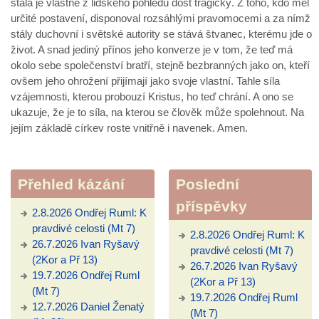
stala je vlastně z lidského pohledu dost tragický. Z toho, kdo měl
určité postavení, disponoval rozsáhlými pravomocemi a za nímž
stály duchovní i světské autority se stává štvanec, kterému jde o
život. A snad jediný přínos jeho konverze je v tom, že teď má
okolo sebe společenství bratří, stejně bezbranných jako on, kteří
ovšem jeho ohrožení přijímají jako svoje vlastní. Tahle síla
vzájemnosti, kterou probouzí Kristus, ho teď chrání. A ono se
ukazuje, že je to síla, na kterou se člověk může spolehnout. Na
jejím základě církev roste vnitřně i navenek. Amen.
Přehled kázání
Poslední
příspěvky
2.8.2026 Ondřej Ruml: K
pravdivé celosti (Mt 7)
2.8.2026 Ondřej Ruml: K
26.7.2026 Ivan Ryšavý
pravdivé celosti (Mt 7)
(2Kor a Př 13)
26.7.2026 Ivan Ryšavý
19.7.2026 Ondřej Ruml
(2Kor a Př 13)
(Mt 7)
19.7.2026 Ondřej Ruml
12.7.2026 Daniel Ženatý
(Mt 7)