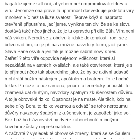
bagatelizujeme selhání, abychom nekompromitovali církev a
víru. Jenomže ona právě ta upřímnost dosvědčuje podstatu víry
mnohem víc než ta iluze svatosti. Teprve když si naprosto
otevřeně připustíme, jací jsme, vynikne ten div, že se ke slovu
dostává také něco jiného, že je tu opravdu při díle Bůh. Víra není
náš výkon. Nerodí se z obdivu k lidské dokonalosti, rodí se z
údivu nad tím, co je při nás možné navzdory tomu, jací jsme.
Sláva Páně osvítí a jen tak je možné nabrat nový směr.
Zatřetí ? této víře odpovídá nejenom vděčnost, která si
nezakládá na vlastních kvalitách, ale také otevřenost, která je s
to přijmout něco tak absurdního jako, že by se aktivní udavač
mohl stát božím nástrojem, apoštolem a bratrem. To je hodně
těžké. Protože to neznamená, jenom to teoreticky připustit. To
znamená dát druhým, navzdory špatným zkušenostem důvěru.
A to je obrovské riziko. Opatrnost je na místě. Ale těch, kdo na
sebe díky Bohu to riziko vezmou a odváží se toho nerozumu
důvěry navzdory špatným zkušenostem, je zapotřebí jako soli.
Bez božího bláznovství by dveře zabouchnuté minulými
křivdami zůstaly nepřekonatelné.
A začtvrté ? výsledek té obrovské změny, která se se Saulem