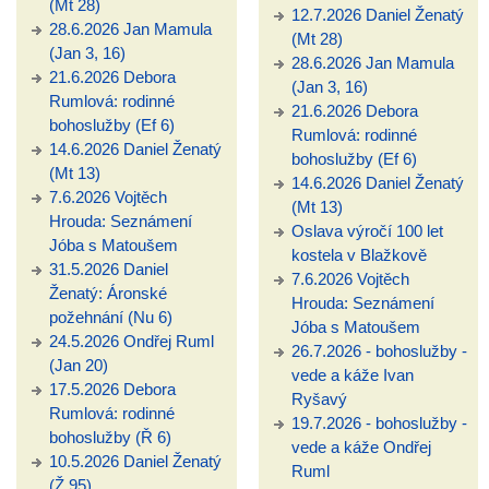
(Mt 28)
12.7.2026 Daniel Ženatý
28.6.2026 Jan Mamula
(Mt 28)
(Jan 3, 16)
28.6.2026 Jan Mamula
21.6.2026 Debora
(Jan 3, 16)
Rumlová: rodinné
21.6.2026 Debora
bohoslužby (Ef 6)
Rumlová: rodinné
14.6.2026 Daniel Ženatý
bohoslužby (Ef 6)
(Mt 13)
14.6.2026 Daniel Ženatý
7.6.2026 Vojtěch
(Mt 13)
Hrouda: Seznámení
Oslava výročí 100 let
Jóba s Matoušem
kostela v Blažkově
31.5.2026 Daniel
7.6.2026 Vojtěch
Ženatý: Áronské
Hrouda: Seznámení
požehnání (Nu 6)
Jóba s Matoušem
24.5.2026 Ondřej Ruml
26.7.2026 - bohoslužby -
(Jan 20)
vede a káže Ivan
17.5.2026 Debora
Ryšavý
Rumlová: rodinné
19.7.2026 - bohoslužby -
bohoslužby (Ř 6)
vede a káže Ondřej
10.5.2026 Daniel Ženatý
Ruml
(Ž 95)