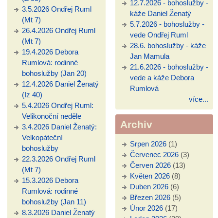
12.7.2026 - bohoslužby -
3.5.2026 Ondřej Ruml
káže Daniel Ženatý
(Mt 7)
5.7.2026 - bohoslužby -
26.4.2026 Ondřej Ruml
vede Ondřej Ruml
(Mt 7)
28.6. bohoslužby - káže
19.4.2026 Debora
Jan Mamula
Rumlová: rodinné
21.6.2026 - bohoslužby -
bohoslužby (Jan 20)
vede a káže Debora
12.4.2026 Daniel Ženatý
Rumlová
(Iz 40)
více...
5.4.2026 Ondřej Ruml:
Velikonoční neděle
Archiv
3.4.2026 Daniel Ženatý:
Velkopáteční
Srpen 2026
(1)
bohoslužby
Červenec 2026
(3)
22.3.2026 Ondřej Ruml
Červen 2026
(13)
(Mt 7)
Květen 2026
(8)
15.3.2026 Debora
Duben 2026
(6)
Rumlová: rodinné
Březen 2026
(5)
bohoslužby (Jan 11)
Únor 2026
(17)
8.3.2026 Daniel Ženatý