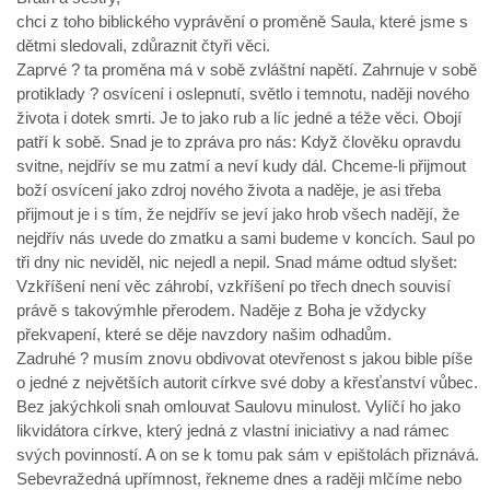
chci z toho biblického vyprávění o proměně Saula, které jsme s
dětmi sledovali, zdůraznit čtyři věci.
Zaprvé ? ta proměna má v sobě zvláštní napětí. Zahrnuje v sobě
protiklady ? osvícení i oslepnutí, světlo i temnotu, naději nového
života i dotek smrti. Je to jako rub a líc jedné a téže věci. Obojí
patří k sobě. Snad je to zpráva pro nás: Když člověku opravdu
svitne, nejdřív se mu zatmí a neví kudy dál. Chceme-li přijmout
boží osvícení jako zdroj nového života a naděje, je asi třeba
přijmout je i s tím, že nejdřív se jeví jako hrob všech nadějí, že
nejdřív nás uvede do zmatku a sami budeme v koncích. Saul po
tři dny nic neviděl, nic nejedl a nepil. Snad máme odtud slyšet:
Vzkříšení není věc záhrobí, vzkříšení po třech dnech souvisí
právě s takovýmhle přerodem. Naděje z Boha je vždycky
překvapení, které se děje navzdory našim odhadům.
Zadruhé ? musím znovu obdivovat otevřenost s jakou bible píše
o jedné z největších autorit církve své doby a křesťanství vůbec.
Bez jakýchkoli snah omlouvat Saulovu minulost. Vylíčí ho jako
likvidátora církve, který jedná z vlastní iniciativy a nad rámec
svých povinností. A on se k tomu pak sám v epištolách přiznává.
Sebevražedná upřímnost, řekneme dnes a raději mlčíme nebo