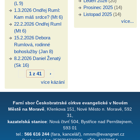
Leden 2026
(20)
(L 9)
Prosinec 2025
(14)
1.3.2026 Ondřej Ruml:
Listopad 2025
(14)
Kam máš srdce? (Mt 6)
více...
22.2.2026 Ondřej Ruml
(Mt 6)
15.2.2026 Debora
Rumlová, rodinné
bohoslužby (Jan 8)
8.2.2026 Daniel Ženatý
(Sk 16)
1 z 41
›
více kázání
Farní sbor Českobratrské církve evangelické v Novém
Městě na Moravě
, Křenkova 151, Nové Město n. Moravě, 592
31,
kazatelská stanice
: Nová čtvrť 504, Bystřice nad Pernštejnem,
593 01
tel.:
566 616 244
(fara, kancelář), nmnm@evangnet.cz