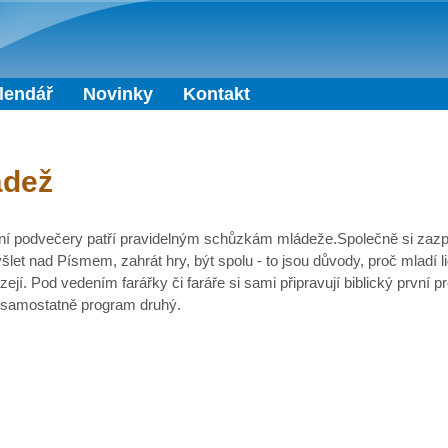
Přejít k hlavnímu obsahu
lendář
Novinky
Kontakt
ádež
ní podvečery patří pravidelným schůzkám mládeže.Společně si zazp
let nad Písmem, zahrát hry, být spolu - to jsou důvody, proč mladí l
zejí. Pod vedením farářky či faráře si sami připravují biblický první 
 samostatně program druhý.