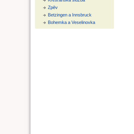
Zpěv
Betzingen a Innsbruck
Bohemka a Veselinovka