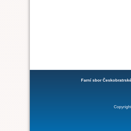
Farní sbor Českobratrsk
Copyrigh