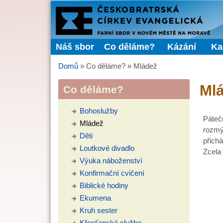
FARNÍ
SBOR
Náš sbor
Co děláme?
Kázání
Ka
Hlavní menu
ČCE
Domů
»
Co děláme?
»
Mládež
Jste zde
Ml
Co děláme?
Bohoslužby
Páteč
Mládež
rozmýš
Děti
přichá
Loutkové divadlo
Zcela
Výuka náboženství
Konfirmační cvičení
Biblické hodiny
Ekumena
Kruh sester
Křesťanská služba