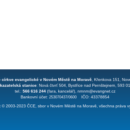
é církve evangelické v Novém Městě na Moravě
, Křenkova 151, Nov
kazatelská stanice
: Nová čtvrť 504, Bystřice nad Pernštejnem, 593 0
tel.:
566 616 244
(fara, kancelář), nmnm@evangnet.cz
Bankovní účet:
253070437/0600
IČO: 43378854
t © 2003-2023 ČCE, sbor v Novém Městě na Moravě, všechna práva v