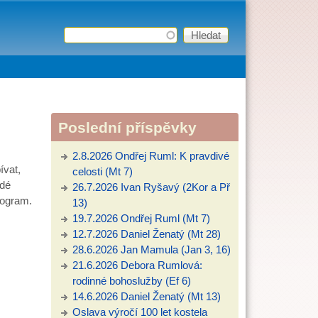
Hledat
Vyhledávání
Poslední příspěvky
2.8.2026 Ondřej Ruml: K pravdivé
ívat,
celosti (Mt 7)
idé
26.7.2026 Ivan Ryšavý (2Kor a Př
program.
13)
19.7.2026 Ondřej Ruml (Mt 7)
12.7.2026 Daniel Ženatý (Mt 28)
28.6.2026 Jan Mamula (Jan 3, 16)
21.6.2026 Debora Rumlová:
rodinné bohoslužby (Ef 6)
14.6.2026 Daniel Ženatý (Mt 13)
Oslava výročí 100 let kostela