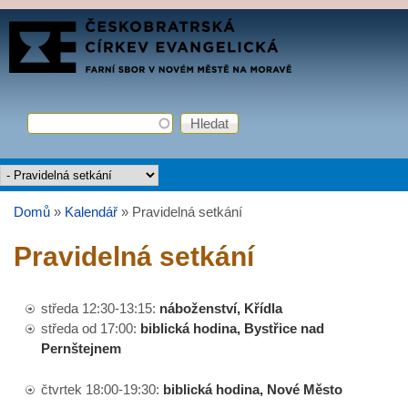
Přejít k hlavnímu obsahu
FARNÍ
SBOR
ČCE
Hledat
Vyhledávání
Hlavní menu
Domů
»
Kalendář
»
Pravidelná setkání
Jste zde
Pravidelná setkání
středa 12:30-13:15:
náboženství, Křídla
středa od 17:00:
biblická hodina, Bystřice nad
Pernštejnem
čtvrtek 18:00-19:30:
biblická hodina, Nové Město