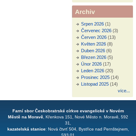
Archiv
Srpen 2026
(1)
Červenec 2026
(3)
Červen 2026
(13)
Květen 2026
(8)
Duben 2026
(6)
Březen 2026
(5)
Únor 2026
(17)
Leden 2026
(20)
Prosinec 2025
(14)
Listopad 2025
(14)
více...
Farní sbor Českobratrské církve evangelické v Novém
Městě na Moravě
, Křenkova 151, Nové Město n. Moravě, 592
31,
kazatelská stanice
: Nová čtvrť 504, Bystřice nad Pernštejnem,
593 01