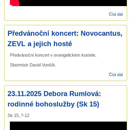
Číst dál
30.
Ond
Rum
Předvánoční koncert: Novocantus,
24)
ZEVL a jejich hosté
Předvánoční koncert v evangelickém kostele.
Sbormistr David Vonšík.
Číst dál
Pře
kon
Nov
23.11.2025 Debora Rumlová:
ZEV
jeji
rodinné bohoslužby (Sk 15)
Sk 15, 7-12