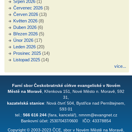
Srpen 2026
(1)
Červenec 2026
(3)
Červen 2026
(13)
Květen 2026
(8)
Duben 2026
(6)
Březen 2026
(5)
Únor 2026
(17)
Leden 2026
(20)
Prosinec 2025
(14)
Listopad 2025
(14)
více...
Farní sbor Českobratrské církve evangelické v Novém
Městě na Moravě
, Křenkova 151, Nové Město n. Moravě, 592
31,
kazatelská stanice
: Nová čtvrť 504, Bystřice nad Pernštejnem,
593 01
tel.:
566 616 244
(fara, kancelář), nmnm@evangnet.cz
Bankovní účet:
253070437/0600
IČO: 43378854
Copyright © 2003-2023 ČCE, sbor v Novém Městě na Moravě,