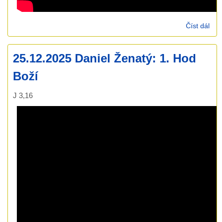
Číst dál
28.
Jon
Hud
25.12.2025 Daniel Ženatý: 1. Hod
52)
Boží
J 3,16