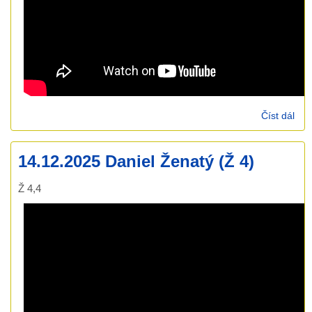
Číst dál
21.
Ond
Rum
14.12.2025 Daniel Ženatý (Ž 4)
Neh
opl
Ž 4,4
5)