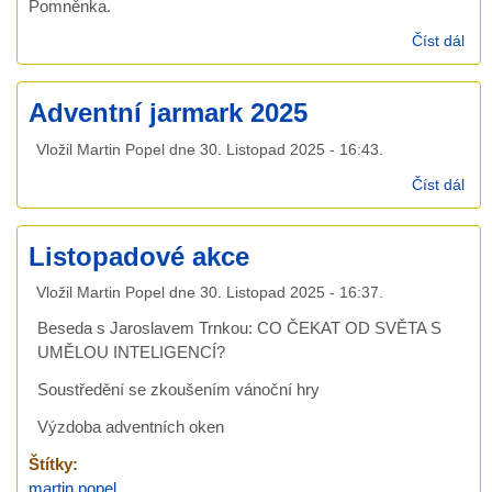
Pomněnka.
Číst dál
Nov
kon
Mi
Adventní jarmark 2025
a L
líst
Vložil
Martin Popel
dne
30. Listopad 2025 - 16:43
.
Číst dál
Adv
jar
202
Listopadové akce
Vložil
Martin Popel
dne
30. Listopad 2025 - 16:37
.
Beseda s Jaroslavem Trnkou: CO ČEKAT OD SVĚTA S
UMĚLOU INTELIGENCÍ?
Soustředění se zkoušením vánoční hry
Výzdoba adventních oken
Štítky:
martin.popel