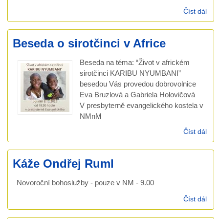
Číst dál
7.1
Ond
Rum
Beseda o sirotčinci v Africe
ne-
pří
Beseda na téma: “Život v africkém
(Mt
sirotčinci KARIBU NYUMBANI”
besedou Vás provedou dobrovolnice
Eva Bruzlová a Gabriela Holovičová
V presbyterně evangelického kostela v
NMnM
Číst dál
Bes
o
siro
Káže Ondřej Ruml
v Af
Novoroční bohoslužby - pouze v NM - 9.00
Číst dál
Káž
Ond