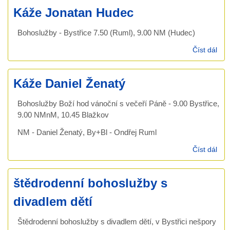
Ru
Káže Jonatan Hudec
Bohoslužby - Bystřice 7.50 (Ruml), 9.00 NM (Hudec)
Číst dál
Káž
Jon
Hu
Káže Daniel Ženatý
Bohoslužby Boží hod vánoční s večeří Páně - 9.00 Bystřice,
9.00 NMnM, 10.45 Blažkov
NM - Daniel Ženatý, By+Bl - Ondřej Ruml
Číst dál
Káž
Dan
Žen
štědrodenní bohoslužby s
divadlem dětí
Štědrodenní bohoslužby s divadlem dětí, v Bystřici nešpory