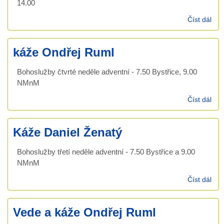
14.00
Číst dál
ště
boh
s d
káže Ondřej Ruml
dětí
Bohoslužby čtvrté neděle adventní - 7.50 Bystřice, 9.00
NMnM
Číst dál
káž
Ond
Ru
Káže Daniel Ženatý
Bohoslužby třetí neděle adventní - 7.50 Bystřice a 9.00
NMnM
Číst dál
Káž
Dan
Žen
Vede a káže Ondřej Ruml