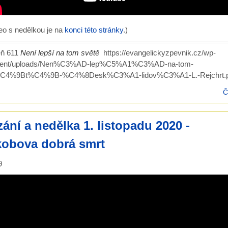
eo s nedělkou je na
konci této stránky
.)
eň 611
Není lepší na tom světě
https://evangelickyzpevnik.cz/wp-
tent/uploads/Nen%C3%AD-lep%C5%A1%C3%AD-na-tom-
C4%9Bt%C4%9B-%C4%8Desk%C3%A1-lidov%C3%A1-L.-Rejchrt.p
Č
ání a nedělka 1. listopadu 2020 -
kobova dobrá smrt
9