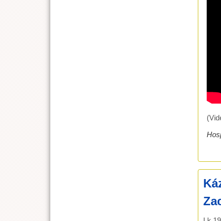
(Vid
Hos
Káz
Zac
Lk 19