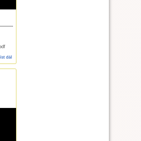
df
íst dál
Kázání a nedělka 8.11.2020: Boháč a stodoly