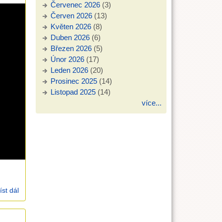
Červenec 2026
(3)
Červen 2026
(13)
Květen 2026
(8)
Duben 2026
(6)
Březen 2026
(5)
Únor 2026
(17)
Leden 2026
(20)
Prosinec 2025
(14)
Listopad 2025
(14)
více...
íst dál
Kázání a nedělka na poslední neděli v církevním roce na
poslední soud 22. 11. 2020