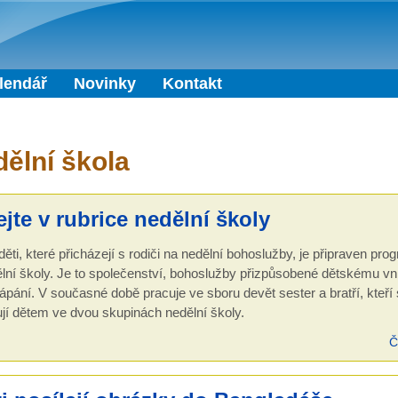
Přejít k hlavnímu obsahu
lendář
Novinky
Kontakt
ělní škola
ejte v rubrice nedělní školy
děti, které přicházejí s rodiči na nedělní bohoslužby, je připraven pro
lní školy. Je to společenství, bohoslužby přizpůsobené dětskému v
ápání. V současné době pracuje ve sboru devět sester a bratří, kteří
jí dětem ve dvou skupinách nedělní školy.
Č