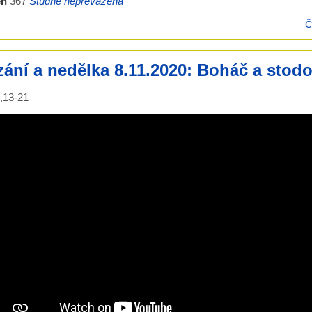
eň
367
Studně nepřevážená
Č
ání a nedělka 8.11.2020: Boháč a stodo
,13-21