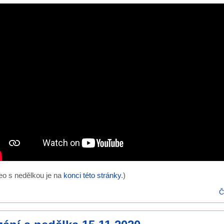
eo s nedělkou je na
konci této stránky
.)
Č