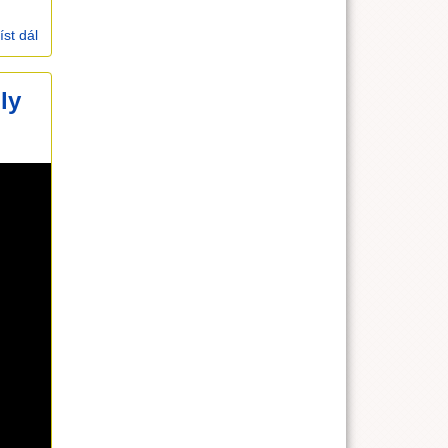
íst dál
Kázání a nedělka 15.11.2020
ly