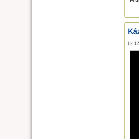
Pís
Káz
Lk 12