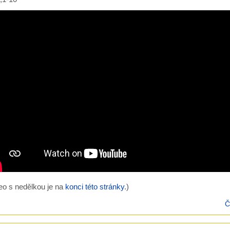
eo s nedělkou je na
konci této stránky
.)
Č