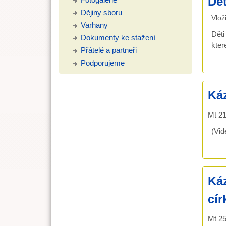
Dět
Dějiny sboru
Vlož
Varhany
Děti
Dokumenty ke stažení
kter
Přátelé a partneři
Podporujeme
Káz
Mt 21
(Vid
Káz
cír
Mt 25