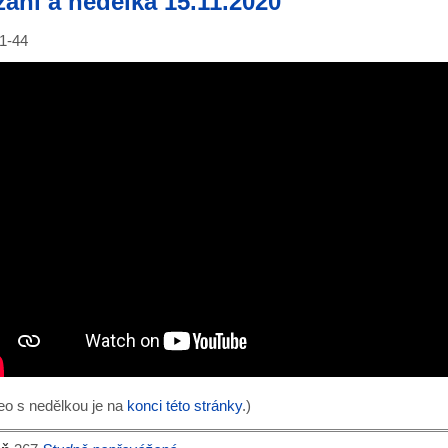
ání a nedělka 15.11.2020
 1-44
eo s nedělkou je na
konci této stránky
.)