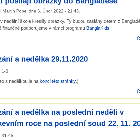
i posílají obrázky do Bangladéše
il
Martin Popel
dne
6. Únor 2022 - 21:43
.
 v nedělní škole kreslily obrázky. Ty budou zaslány dětem z Banglad
é finančně podporujeme v rámci programu
BanglaKids
.
Č
ání a nedělka 29.11.2020
,1-9
eo s nedělkou je na
konci této stránky
.)
Č
ání a nedělka na poslední neděli v
kevním roce na poslední soud 22. 11. 2
,31-46