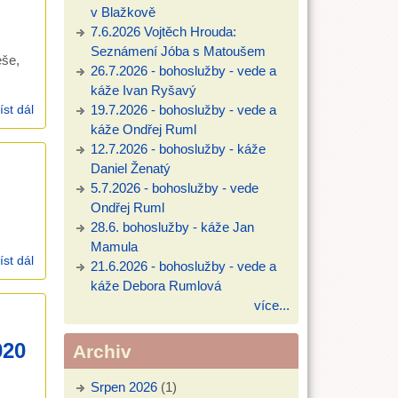
v Blažkově
7.6.2026 Vojtěch Hrouda:
Seznámení Jóba s Matoušem
éše,
26.7.2026 - bohoslužby - vede a
káže Ivan Ryšavý
íst dál
Děti posílají obrázky do Bangladéše
19.7.2026 - bohoslužby - vede a
káže Ondřej Ruml
12.7.2026 - bohoslužby - káže
Daniel Ženatý
5.7.2026 - bohoslužby - vede
Ondřej Ruml
28.6. bohoslužby - káže Jan
Mamula
íst dál
Kázání a nedělka 29.11.2020
21.6.2026 - bohoslužby - vede a
káže Debora Rumlová
více...
020
Archiv
Srpen 2026
(1)