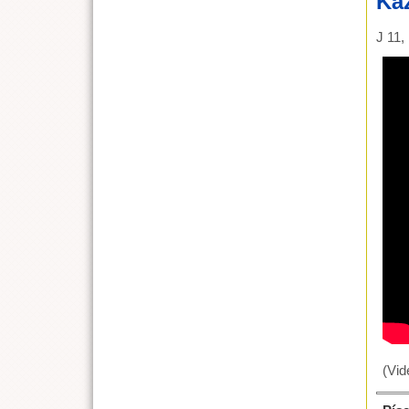
Káz
J 11,
(Vid