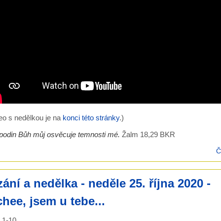
eo s nedělkou je na
konci této stránky
.)
podin Bůh můj osvěcuje temnosti mé.
Žalm 18,29 BKR
Č
ání a nedělka - neděle 25. října 2020 -
hee, jsem u tebe...
,1-10