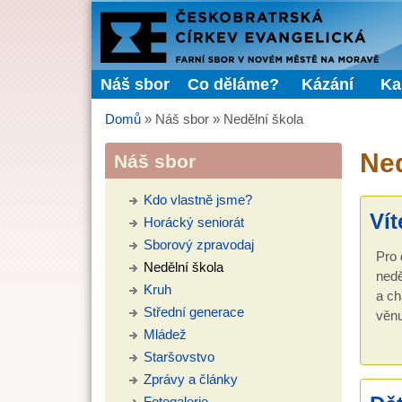
FARNÍ
SBOR
Náš sbor
Co děláme?
Kázání
Ka
Hlavní menu
ČCE
Domů
»
Náš sbor
»
Nedělní škola
Jste zde
Ned
Náš sbor
Kdo vlastně jsme?
Vít
Horácký seniorát
Sborový zpravodaj
Pro 
Nedělní škola
nedě
Kruh
a ch
Střední generace
věnu
Mládež
Staršovstvo
Zprávy a články
Fotogalerie