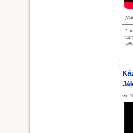
(Vid
Pís
con
sv%
Káz
Já
Gn 4