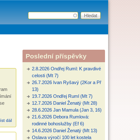
Hledat
Vyhledávání
Poslední příspěvky
2.8.2026 Ondřej Ruml: K pravdivé
celosti (Mt 7)
26.7.2026 Ivan Ryšavý (2Kor a Př
gram
13)
nímání
19.7.2026 Ondřej Ruml (Mt 7)
 se
12.7.2026 Daniel Ženatý (Mt 28)
28.6.2026 Jan Mamula (Jan 3, 16)
21.6.2026 Debora Rumlová:
íst dál
Vítejte v rubrice nedělní školy
rodinné bohoslužby (Ef 6)
14.6.2026 Daniel Ženatý (Mt 13)
Oslava výročí 100 let kostela