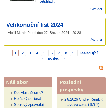
petr.hladik
Číst dál
Dia
vyhl
sbí
Velikonoční list 2024
po
lid
Vložil
Martin Popel
dne
27. Březen 2024 - 20:28
.
zas
pov
Číst dál
Vel
list
1
2
3
4
5
6
7
8
9
následující
Stránky
›
poslední »
Náš sbor
Poslední
příspěvky
Kdo vlastně jsme?
Horácký seniorát
2.8.2026 Ondřej Ruml: K
Sborový zpravodaj
pravdivé celosti (Mt 7)