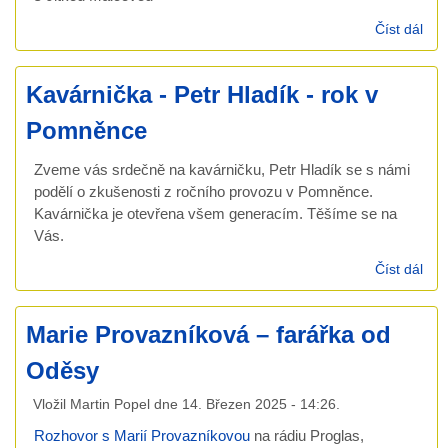
Číst dál
Kav
- A
ostr
Kavárnička - Petr Hladík - rok v
Mal
Jitk
Pomněnce
Zveme vás srdečně na kavárničku, Petr Hladík se s námi
podělí o zkušenosti z ročního provozu v Pomněnce.
Kavárnička je otevřena všem generacím. Těšíme se na
Vás.
Číst dál
Kav
- Pe
Hlad
Marie Provazníková – farářka od
rok
Po
Oděsy
Vložil
Martin Popel
dne
14. Březen 2025 - 14:26
.
Rozhovor s Marií Provazníkovou
na rádiu Proglas,