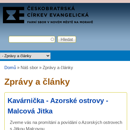
Přejít k hlavnímu obsahu
FARNÍ
SBOR
ČCE
Hledat
Vyhledávání
Hlavní menu
Domů
»
Náš sbor
»
Zprávy a články
Jste zde
Zprávy a články
Kavárnička - Azorské ostrovy -
Malcová Jitka
Zveme vás na promítání a povídání o Azorských ostrovech
s Jitkou Malcovou