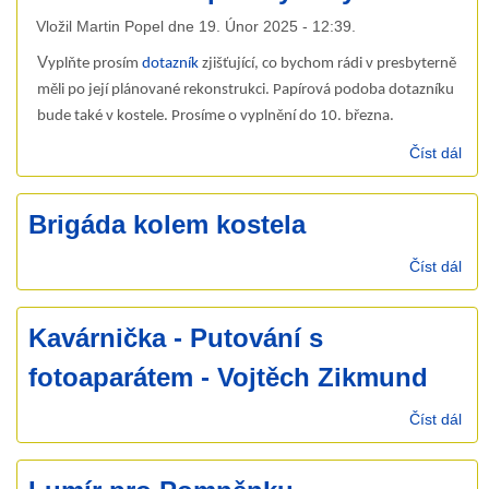
fará
Vložil
Martin Popel
dne
19. Únor 2025 - 12:39
.
šir
srd
V
yplňte prosím
dotazník
zjišťující, co bychom rádi v presbyterně
měli po její plánované rekonstrukci. P
apírová podoba dotazníku
bude také v kostele. Prosíme o vyplnění do 10. března.
Číst dál
Rek
pre
Brigáda kolem kostela
Číst dál
Bri
kol
kos
Kavárnička - Putování s
fotoaparátem - Vojtěch Zikmund
Číst dál
Kav
Put
fot
- Vo