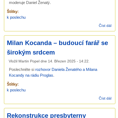
moderuje Daniel Ženatý.
Štítky:
k poslechu
Číst dál
Mar
Pro
– f
Milan Kocanda – budoucí farář se
Od
širokým srdcem
Vložil
Martin Popel
dne
14. Březen 2025 - 14:22
.
Poslechněte si
rozhovor Daniela Ženatého a Milana
Kocandy na rádiu Proglas
.
Štítky:
k poslechu
Číst dál
Mil
Koc
–
Rekonstrukce presbyterny
bud