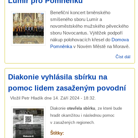
Lumír pro Pomněnku
Zik
Benefiční koncert brněnského
smíšeného sboru Lumír a
novoměstského mužského pěveckého
sboru Novocantus. Výtěžek podpoří
nákup polohovacích křesel do
Domova
Pomněnka
v Novém Městě na Moravě.
Číst dál
Lum
Po
Diakonie vyhlásila sbírku na
pomoc lidem zasaženým povodní
Vložil
Petr Hladík
dne
14. Září 2024 - 18:32
.
Diakonie
otevřela sbírku
, ze které bude
hradit okamžitou i následnou pomoc
v zasažených regionech.
Štítky: