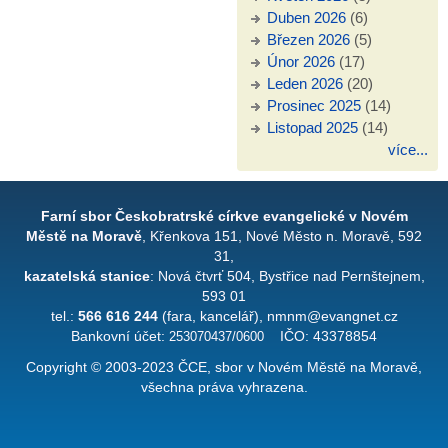
Duben 2026
(6)
Březen 2026
(5)
Únor 2026
(17)
Leden 2026
(20)
Prosinec 2025
(14)
Listopad 2025
(14)
více...
Farní sbor Českobratrské církve evangelické v Novém
Městě na Moravě
, Křenkova 151, Nové Město n. Moravě, 592
31,
kazatelská stanice
: Nová čtvrť 504, Bystřice nad Pernštejnem,
593 01
tel.:
566 616 244
(fara, kancelář), nmnm@evangnet.cz
Bankovní účet:
253070437/0600
IČO: 43378854
Copyright © 2003-2023 ČCE, sbor v Novém Městě na Moravě,
všechna práva vyhrazena.