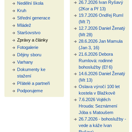
26.7.2026 Ivan Ryšavý
Nedělní škola
(2Kor a Př 13)
Kruh
19.7.2026 Ondřej Ruml
Střední generace
(Mt 7)
Mládež
12.7.2026 Daniel Ženatý
Staršovstvo
(Mt 28)
Zprávy a články
28.6.2026 Jan Mamula
Fotogalerie
(Jan 3, 16)
21.6.2026 Debora
Dějiny sboru
Rumlová: rodinné
Varhany
bohoslužby (Ef 6)
Dokumenty ke
14.6.2026 Daniel Ženatý
stažení
(Mt 13)
Přátelé a partneři
Oslava výročí 100 let
Podporujeme
kostela v Blažkově
7.6.2026 Vojtěch
Hrouda: Seznámení
Jóba s Matoušem
26.7.2026 - bohoslužby -
vede a káže Ivan
Ryšavý