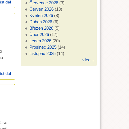
íst dál
kázání - ekumenická bohoslužba 25.3.2007
Červenec 2026
(3)
Červen 2026
(13)
Květen 2026
(8)
Duben 2026
(6)
Březen 2026
(5)
Únor 2026
(17)
Leden 2026
(20)
Prosinec 2025
(14)
o
Listopad 2025
(14)
ho
více...
íst dál
kázání - ekumenická bohoslužba 25.3.2007
á se
roti