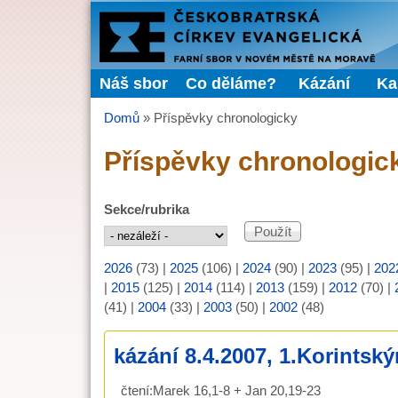
FARNÍ
SBOR
Náš sbor
Co děláme?
Kázání
Ka
Hlavní menu
ČCE
Domů
»
Příspěvky chronologicky
Jste zde
Příspěvky chronologic
Sekce/rubrika
2026
(73)
|
2025
(106)
|
2024
(90)
|
2023
(95)
|
202
|
2015
(125)
|
2014
(114)
|
2013
(159)
|
2012
(70)
|
(41)
|
2004
(33)
|
2003
(50)
|
2002
(48)
kázání 8.4.2007, 1.Korintský
čtení:Marek 16,1-8 + Jan 20,19-23