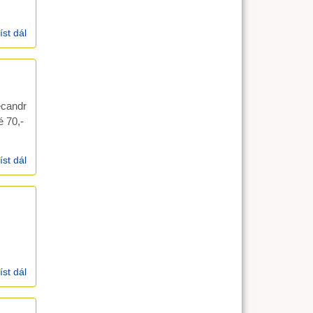
íst dál
kázání - rodinné bohoslužby, křest 18.2.2007, Sk 17,16-34
ecandr
 70,-
íst dál
Koncert OBOROH -TRIO, 28.4. evangelický kostel
íst dál
kázání 11.2.2007, Lk 6.20-26