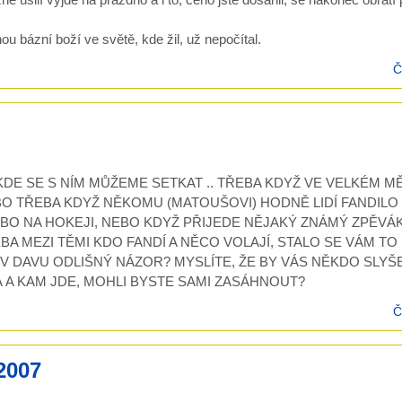
u bázní boží ve světě, kde žil, už nepočítal.
Č
? A KDE SE S NÍM MŮŽEME SETKAT .. TŘEBA KDYŽ VE VELKÉM M
BO TŘEBA KDYŽ NĚKOMU (MATOUŠOVI) HODNĚ LIDÍ FANDILO
BO NA HOKEJI, NEBO KDYŽ PŘIJEDE NĚJAKÝ ZNÁMÝ ZPĚVÁ
BA MEZI TĚMI KDO FANDÍ A NĚCO VOLAJÍ, STALO SE VÁM TO
V DAVU ODLIŠNÝ NÁZOR? MYSLÍTE, ŽE BY VÁS NĚKDO SLYŠE
Á A KAM JDE, MOHLI BYSTE SAMI ZASÁHNOUT?
Č
2007