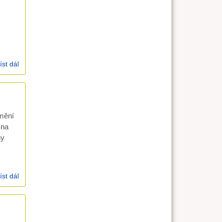
íst dál
Velikonoční sborový dopis 2007
mění
 na
ny
íst dál
Výroční sborové shromáždění 2007