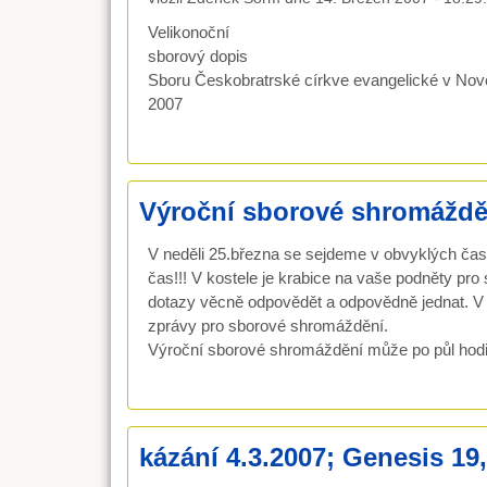
Velikonoční
sborový dopis
Sboru Českobratrské církve evangelické v No
2007
Výroční sborové shromáždě
V neděli 25.března se sejdeme v obvyklých ča
čas!!! V kostele je krabice na vaše podněty pr
dotazy věcně odpovědět a odpovědně jednat. V n
zprávy pro sborové shromáždění.
Výroční sborové shromáždění může po půl hodin
kázání 4.3.2007; Genesis 19