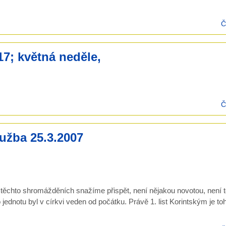
Č
17; květná neděle,
Č
užba 25.3.2007
ři těchto shromážděních snažíme přispět, není nějakou novotou, není t
jednotu byl v církvi veden od počátku. Právě 1. list Korintským je to