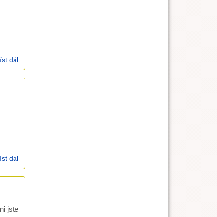
íst dál
kázání 4.2.2007, Genesis 18,16 - 33
íst dál
Zimní setkání mládeže
i jste