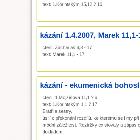
text: 1.Korintským 15,12 ? 19
kázání 1.4.2007, Marek 11,1-
čtení: Zachariáš 9,8 - 17
text: Marek 11,1 - 17
kázání - ekumenická bohosl
čtení: 1.Mojžíšova 11,1 ? 9
text: 1.Korintským 1,1 ? 17
Bratři a sestry,
úsilí o překonání rozdílů, ke kterému se i my p
módní záležitost. Roztržky existovaly a zápas o 
dokladem.