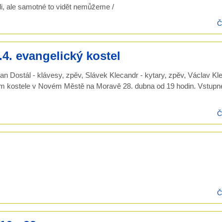
di, ale samotné to vidět nemůžeme /
Č
. evangelický kostel
ostál - klávesy, zpěv, Slávek Klecandr - kytary, zpěv, Václav Kl
kém kostele v Novém Městě na Moravě 28. dubna od 19 hodin. Vstupné
Č
Č