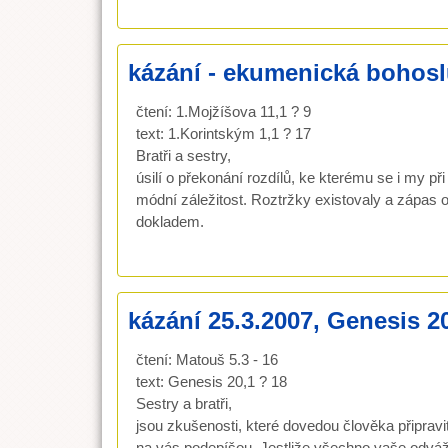
kázání - ekumenická bohosl
čtení: 1.Mojžíšova 11,1 ? 9
text: 1.Korintským 1,1 ? 17
Bratři a sestry,
úsilí o překonání rozdílů, ke kterému se i my p
módní záležitost. Roztržky existovaly a zápas o 
dokladem.
kázání 25.3.2007, Genesis 2
čtení: Matouš 5.3 - 16
text: Genesis 20,1 ? 18
Sestry a bratři,
jsou zkušenosti, které dovedou člověka připravi
na vás podepíšou. Jestliže všechno vaše odvážné 