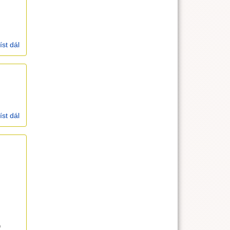
íst dál
kázání 4.3.2007; Genesis 19,27-38
íst dál
kázání 25.2.2007, 1. postní neděle
o