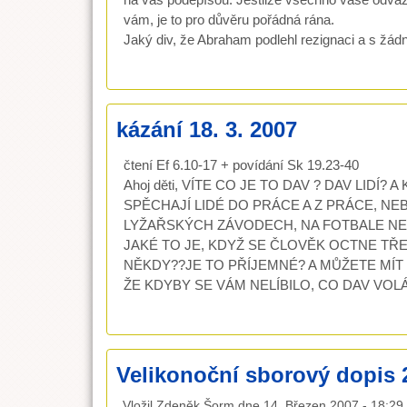
vám, je to pro důvěru pořádná rána.
Jaký div, že Abraham podlehl rezignaci a s žádno
kázání 18. 3. 2007
čtení Ef 6.10-17 + povídání Sk 19.23-40
Ahoj děti, VÍTE CO JE TO DAV ? DAV LIDÍ
SPĚCHAJÍ LIDÉ DO PRÁCE A Z PRÁCE, NE
LYŽAŘSKÝCH ZÁVODECH, NA FOTBALE NE
JAKÉ TO JE, KDYŽ SE ČLOVĚK OCTNE TŘE
NĚKDY??JE TO PŘÍJEMNÉ? A MŮŽETE MÍT 
ŽE KDYBY SE VÁM NELÍBILO, CO DAV VOL
Velikonoční sborový dopis 
Vložil
Zdeněk Šorm
dne
14. Březen 2007 - 18:29
.