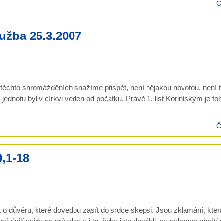
Č
užba 25.3.2007
ři těchto shromážděních snažíme přispět, není nějakou novotou, není t
jednotu byl v církvi veden od počátku. Právě 1. list Korintským je to
Č
0,1-18
t o důvěru, které dovedou zasít do srdce skepsi. Jsou zklamání, kter
úsilí vyjde na prázdno a i to, čeho jste dosáhli, se nakonec obrátí p