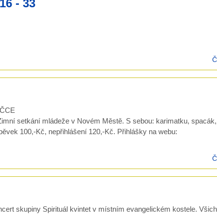
16 - 33
Č
u ČCE
imní setkání mládeže v Novém Městě. S sebou: karimatku, spacák,
íspěvek 100,-Kč, nepřihlášení 120,-Kč. Přihlášky na webu:
Č
rt skupiny Spirituál kvintet v místním evangelickém kostele. Všichn