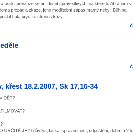
y a bratři, přestože se ani deset spravedlivých, na které to Abraham v
oma propadla zkáze, jeho modlitební zápas marný nebyl. Bůh na
slal Lota pryč ze středu zkázy.
Č
neděle
Č
 křest 18.2.2007, Sk 17,16-34
VIDĚT?
AFILMOVAT?
O?
TĚ JE? / důvěra, láska, spravedlnost, odpuštění, dobrota ? t