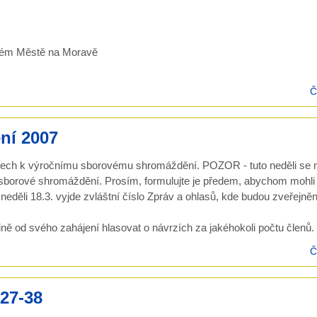
vém Městě na Moravě
Č
ní 2007
sech k výročnímu sborovému shromáždění. POZOR - tuto neděli se 
o sborové shromáždění. Prosím, formulujte je předem, abychom mohli
eděli 18.3. vyjde zvláštní číslo Zpráv a ohlasů, kde budou zveřejně
ě od svého zahájení hlasovat o návrzích za jakéhokoli počtu členů.
Č
,27-38