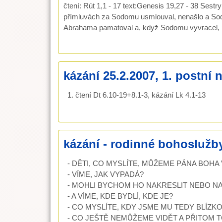
čtení: Rút 1,1 - 17 text:Genesis 19,27 - 38 Sestr
přímluvách za Sodomu usmlouval, nenašlo a Sod
Abrahama pamatoval a, když Sodomu vyvracel, po
kázání 25.2.2007, 1. postní 
1. čtení Dt 6.10-19+8.1-3, kázání Lk 4.1-13
kázání - rodinné bohoslužby,
- DĚTI, CO MYSLÍTE, MŮŽEME PÁNA BOHA 
- VÍME, JAK VYPADÁ?
- MOHLI BYCHOM HO NAKRESLIT NEBO N
- A VÍME, KDE BYDLÍ, KDE JE?
- CO MYSLÍTE, KDY JSME MU TEDY BLÍZK
- CO JEŠTĚ NEMŮŽEME VIDĚT A PŘITOM TO URČI