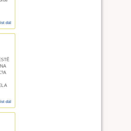
íst dál
kázání 25.3.2007, Genesis 20,1-18
ĚSTĚ
 NA
K?A
L A
íst dál
kázání 18. 3. 2007