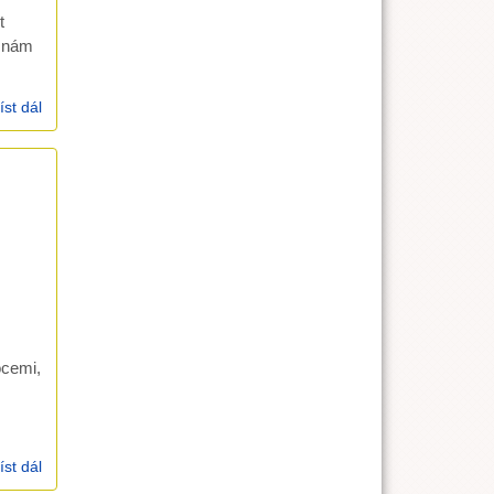
t
j nám
íst dál
Židům 13,20-21a (14.4.2002)
ocemi,
íst dál
Lukáš 23, 44-49 (29.3.2002)