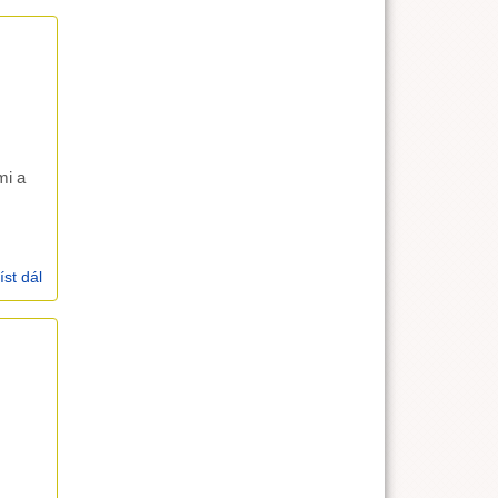
mi a
íst dál
Iz 42,1-4 (13.1.2002)