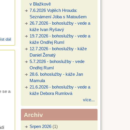
v Blažkově
7.6.2026 Vojtěch Hrouda:
Seznámení Jóba s Matoušem
26.7.2026 - bohoslužby - vede a
káže Ivan Ryšavý
19.7.2026 - bohoslužby - vede a
íst dál
Exodus 16,2-3.11-18 (14.7.2002)
káže Ondřej Ruml
12.7.2026 - bohoslužby - káže
Daniel Ženatý
5.7.2026 - bohoslužby - vede
Ondřej Ruml
28.6. bohoslužby - káže Jan
Mamula
21.6.2026 - bohoslužby - vede a
e se a
káže Debora Rumlová
více...
Archiv
Srpen 2026
(1)
ádi