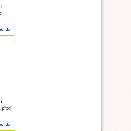
ní.
,
íst dál
Lukáš 9,57-62 (1.3.2002)
á
e před
íst dál
Skutky 16,11-15 (3.2.2002)