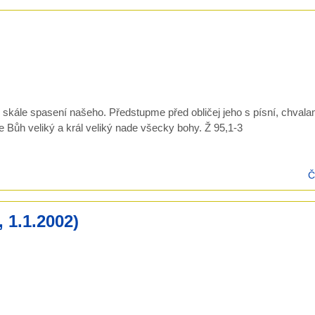
 skále spasení našeho. Předstupme před obličej jeho s písní, chvala
Bůh veliký a král veliký nade všecky bohy. Ž 95,1-3
Č
 1.1.2002)