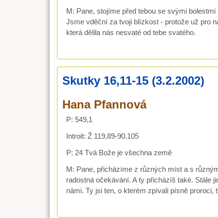
M: Pane, stojíme před tebou se svými bolestmi i
Jsme vděční za tvoji blízkost - protože už pro n
která dělila nás nesvaté od tebe svatého.
Skutky 16,11-15 (3.2.2002)
Hana Pfannová
P: 549,1
Introit: Ž 119,89-90.105
P: 24 Tvá Bože je všechna země
M: Pane, přicházíme z různých míst a s různým
radostná očekávání. A ty přicházíš také. Stále j
námi. Ty jsi ten, o kterém zpívali písně proroci, 