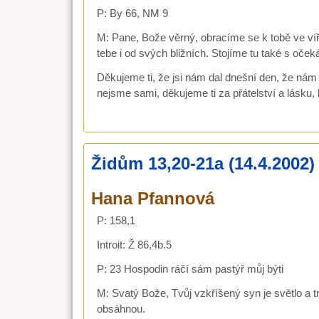
P: By 66, NM 9
M: Pane, Bože věrný, obracíme se k tobě ve víř
tebe i od svých bližních. Stojíme tu také s oček
Děkujeme ti, že jsi nám dal dnešní den, že nám dá
nejsme sami, děkujeme ti za přátelství a lásku, 
Židům 13,20-21a (14.4.2002)
Hana Pfannová
P: 158,1
Introit: Ž 86,4b.5
P: 23 Hospodin ráčí sám pastýř můj býti
M: Svatý Bože, Tvůj vzkříšený syn je světlo a t
obsáhnou.