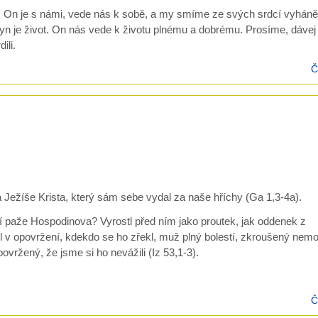
d. On je s námi, vede nás k sobě, a my smíme ze svých srdcí vyháně
 syn je život. On nás vede k životu plnému a dobrému. Prosíme, dáve
ili.
Č
Ježíše Krista, který sám sebe vydal za naše hříchy (Ga 1,3-4a).
ví paže Hospodinova? Vyrostl před ním jako proutek, jak oddenek z
l v opovržení, kdekdo se ho zřekl, muž plný bolestí, zkroušený nem
povržený, že jsme si ho nevážili (Iz 53,1-3).
Č