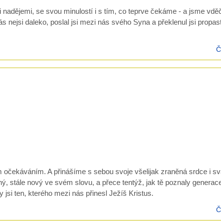
 nadějemi, se svou minulostí i s tím, co teprve čekáme - a jsme vděč
ás nejsi daleko, poslal jsi mezi nás svého Syna a překlenul jsi propast
Č
 očekáváním. A přinášíme s sebou svoje všelijak zraněná srdce i sv
iný, stále nový ve svém slovu, a přece tentýž, jak tě poznaly generac
ty jsi ten, kterého mezi nás přinesl Ježíš Kristus.
Č