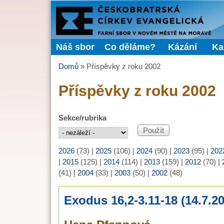
FARNÍ
SBOR
Náš sbor
Co děláme?
Kázání
Ka
Hlavní menu
ČCE
Domů
»
Příspěvky z roku 2002
Jste zde
Příspěvky z roku 2002
Sekce/rubrika
2026
(73)
|
2025
(106)
|
2024
(90)
|
2023
(95)
|
202
|
2015
(125)
|
2014
(114)
|
2013
(159)
|
2012
(70)
|
(41)
|
2004
(33)
|
2003
(50)
|
2002
(48)
Exodus 16,2-3.11-18 (14.7.2