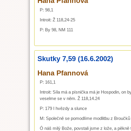
Hana Pfannová
P: 98,1
Introit: Ž 118,24-25
P: By 98, NM 111
Skutky 7,59 (16.6.2002)
Hana Pfannová
P: 161,1
Introit: Síla má a písnička má je Hospodin, on by
veselme se v něm. Ž 118,14.24
P: 179 I hvězdy a slunce
M: Společně se pomodlíme modlitbu z Broučků 
Ó náš milý Bože, povstali jsme z lože, a pěkně 