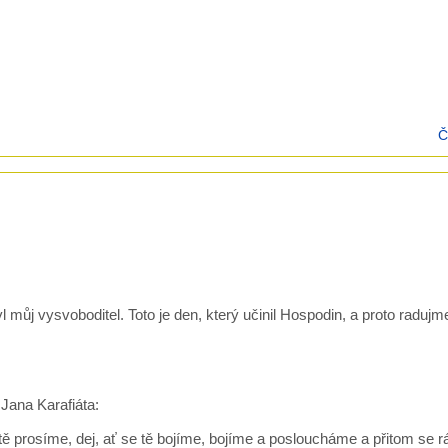
Č
l můj vysvoboditel. Toto je den, který učinil Hospodin, a proto radujm
Jana Karafiáta:
tě prosíme, dej, ať se tě bojíme, bojíme a posloucháme a přitom se r