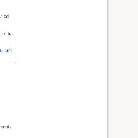
ut od
 že tu
íst dál
L 10, 38-41 Marie a Marta (28.4.2002)
emnoty