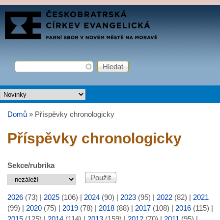
Přejít k hlavnímu obsahu
FARNÍ
SBOR
ČCE
Hledat
Vyhledávání
Hlavní menu
Domů
»
Příspěvky chronologicky
Jste zde
Příspěvky chronologicky
Sekce/rubrika
2026
(73)
|
2025
(106)
|
2024
(90)
|
2023
(95)
|
2022
(82)
|
2021
(99)
|
2020
(75)
|
2019
(78)
|
2018
(88)
|
2017
(108)
|
2016
(115)
|
2015
(125)
|
2014
(114)
|
2013
(159)
|
2012
(70)
|
2011
(95)
|