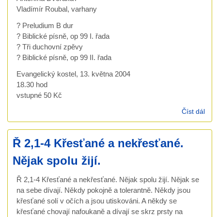
Vladímír Roubal, varhany
? Preludium B dur
? Biblické písně, op 99 I. řada
? Tři duchovní zpěvy
? Biblické písně, op 99 II. řada
Evangelický kostel, 13. května 2004
18.30 hod
vstupné 50 Kč
Číst dál
Ant
Dvo
-
Ř 2,1-4 Křesťané a nekřesťané.
kon
13. 
Nějak spolu žijí.
200
Ř 2,1-4 Křesťané a nekřesťané. Nějak spolu žijí. Nějak se
na sebe dívají. Někdy pokojně a tolerantně. Někdy jsou
křesťané solí v očích a jsou utiskováni. A někdy se
křesťané chovají nafoukaně a dívají se skrz prsty na