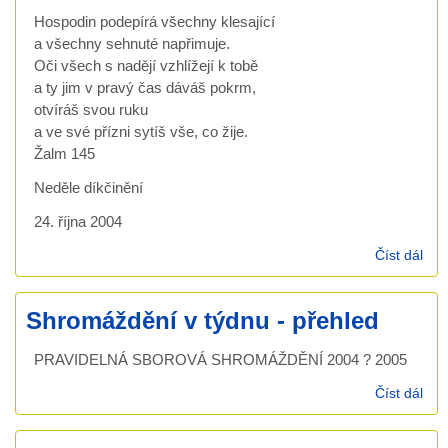
Hospodin podepírá všechny klesající
a všechny sehnuté napřimuje.
Oči všech s nadějí vzhlížejí k tobě
a ty jim v pravý čas dáváš pokrm,
otvíráš svou ruku
a ve své přízni sytíš vše, co žije.
Žalm 145
Neděle díkčinění
24. října 2004
Číst dál
Dík
200
Shromáždění v týdnu - přehled
PRAVIDELNÁ SBOROVÁ SHROMÁŽDĚNÍ 2004 ? 2005
Číst dál
Shr
v tý
pře