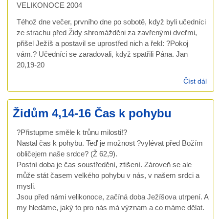
VELIKONOCE 2004
Téhož dne večer, prvního dne po sobotě, když byli učedníci
ze strachu před Židy shromážděni za zavřenými dveřmi,
přišel Ježíš a postavil se uprostřed nich a řekl: ?Pokoj
vám.? Učedníci se zaradovali, když spatřili Pána. Jan
20,19-20
Číst dál
Shr
o
vel
Židům 4,14-16 Čas k pohybu
200
?Přistupme směle k trůnu milosti!?
Nastal čas k pohybu. Teď je možnost ?vylévat před Božím
obličejem naše srdce? (Ž 62,9).
Postní doba je čas soustředění, ztišení. Zároveň se ale
může stát časem velkého pohybu v nás, v našem srdci a
mysli.
Jsou před námi velikonoce, začíná doba Ježíšova utrpení. A
my hledáme, jaký to pro nás má význam a co máme dělat.