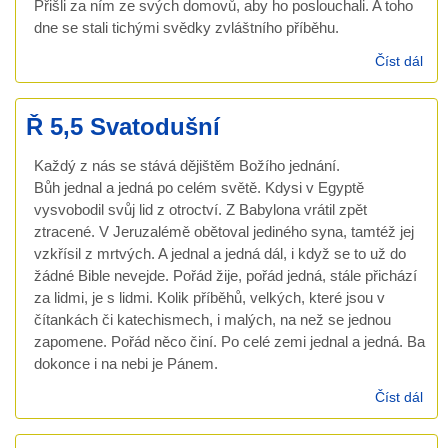
Přišli za ním ze svých domovů, aby ho poslouchali. A toho
dne se stali tichými svědky zvláštního příběhu.
Číst dál
Jan
Ani 
neo
Ř 5,5 Svatodušní
Každý z nás se stává dějištěm Božího jednání.
Bůh jednal a jedná po celém světě. Kdysi v Egyptě
vysvobodil svůj lid z otroctví. Z Babylona vrátil zpět
ztracené. V Jeruzalémě obětoval jediného syna, tamtéž jej
vzkřísil z mrtvých. A jednal a jedná dál, i když se to už do
žádné Bible nevejde. Pořád žije, pořád jedná, stále přichází
za lidmi, je s lidmi. Kolik příběhů, velkých, které jsou v
čítankách či katechismech, i malých, na než se jednou
zapomene. Pořád něco činí. Po celé zemi jednal a jedná. Ba
dokonce i na nebi je Pánem.
Číst dál
Ř 5
Sva