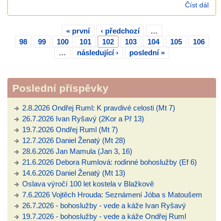
Číst dál
Žid
4,1
16 
« první
‹ předchozí
…
k
Stránky
98
99
100
101
102
103
104
105
106
poh
…
následující ›
poslední »
Poslední příspěvky
2.8.2026 Ondřej Ruml: K pravdivé celosti (Mt 7)
26.7.2026 Ivan Ryšavý (2Kor a Př 13)
19.7.2026 Ondřej Ruml (Mt 7)
12.7.2026 Daniel Ženatý (Mt 28)
28.6.2026 Jan Mamula (Jan 3, 16)
21.6.2026 Debora Rumlová: rodinné bohoslužby (Ef 6)
14.6.2026 Daniel Ženatý (Mt 13)
Oslava výročí 100 let kostela v Blažkově
7.6.2026 Vojtěch Hrouda: Seznámení Jóba s Matoušem
26.7.2026 - bohoslužby - vede a káže Ivan Ryšavý
19.7.2026 - bohoslužby - vede a káže Ondřej Ruml