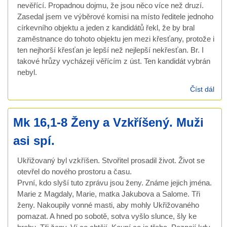
nevěřící. Propadnou dojmu, že jsou něco více než druzí.
Zasedal jsem ve výběrové komisi na místo ředitele jednoho
církevního objektu a jeden z kandidátů řekl, že by bral
zaměstnance do tohoto objektu jen mezi křesťany, protože i
ten nejhorší křesťan je lepší než nejlepší nekřesťan. Br. I
takové hrůzy vycházejí věřícím z úst. Ten kandidát vybrán
nebyl.
Číst dál
Ř 2
Kře
nek
Mk 16,1-8 Ženy a Vzkříšený. Muži
Něj
žijí.
asi spí.
Ukřižovaný byl vzkříšen. Stvořitel prosadil život. Život se
otevřel do nového prostoru a času.
První, kdo slyší tuto zprávu jsou ženy. Známe jejich jména.
Marie z Magdaly, Marie, matka Jakubova a Salome. Tři
ženy. Nakoupily vonné masti, aby mohly Ukřižovaného
pomazat. A hned po sobotě, sotva vyšlo slunce, šly ke