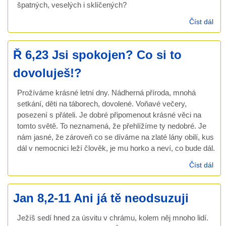
špatných, veselých i sklíčených?
Číst dál
Ř
8,5
Těl
Ř 6,23 Jsi spokojen? Co si to
je
dob
dovoluješ!?
a
zák
Prožíváme krásné letní dny. Nádherná příroda, mnohá
taky
setkání, děti na táborech, dovolené. Voňavé večery,
ale.
posezení s přáteli. Je dobré připomenout krásné věci na
tomto světě. To neznamená, že přehlížíme ty nedobré. Je
nám jasné, že zároveň co se díváme na zlaté lány obilí, kus
dál v nemocnici leží člověk, je mu horko a neví, co bude dál.
Číst dál
Ř 6
spo
Co s
Jan 8,2-11 Ani já tě neodsuzuji
dov
Ježíš sedí hned za úsvitu v chrámu, kolem něj mnoho lidí.