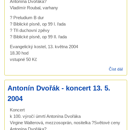
Antonína Dvořáka?
Vladímír Roubal, varhany
? Preludium B dur
? Biblické písně, op 99 I. řada
? Tři duchovní zpěvy
? Biblické písně, op 99 II. řada
Evangelický kostel, 13. května 2004
18.30 hod
vstupné 50 Kč
Číst dál
Ant
Dvo
-
Antonín Dvořák - koncert 13. 5.
kon
13. 
2004
200
Koncert
k 100. výročí úmrtí Antonína Dvořáka
Virgine Walterová, mezzosoprán, nositelka ?Světové ceny
Antonína Dvořáka?