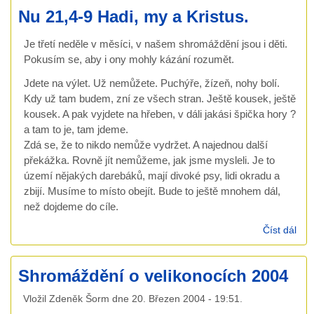
Nu 21,4-9 Hadi, my a Kristus.
Um
dáv
Je třetí neděle v měsíci, v našem shromáždění jsou i děti.
um
Pokusím se, aby i ony mohly kázání rozumět.
brá
Jdete na výlet. Už nemůžete. Puchýře, žízeň, nohy bolí.
Kdy už tam budem, zní ze všech stran. Ještě kousek, ještě
kousek. A pak vyjdete na hřeben, v dáli jakási špička hory ?
a tam to je, tam jdeme.
Zdá se, že to nikdo nemůže vydržet. A najednou další
překážka. Rovně jít nemůžeme, jak jsme mysleli. Je to
území nějakých darebáků, mají divoké psy, lidi okradu a
zbijí. Musíme to místo obejít. Bude to ještě mnohem dál,
než dojdeme do cíle.
Číst dál
Nu
21,
Had
Shromáždění o velikonocích 2004
my 
Kris
Vložil
Zdeněk Šorm
dne
20. Březen 2004 - 19:51
.