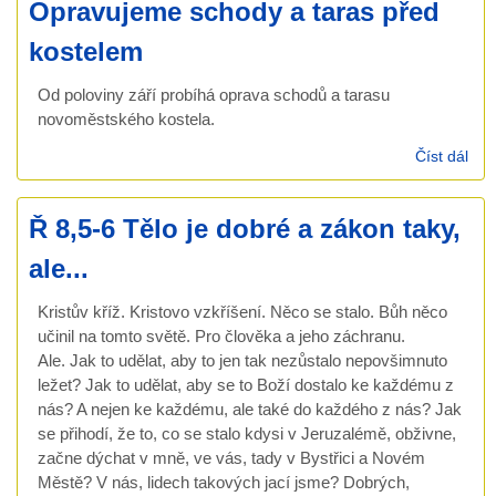
Opravujeme schody a taras před
kostelem
Od poloviny září probíhá oprava schodů a tarasu
novoměstského kostela.
Číst dál
Opr
sch
tar
Ř 8,5-6 Tělo je dobré a zákon taky,
kos
ale...
Kristův kříž. Kristovo vzkříšení. Něco se stalo. Bůh něco
učinil na tomto světě. Pro člověka a jeho záchranu.
Ale. Jak to udělat, aby to jen tak nezůstalo nepovšimnuto
ležet? Jak to udělat, aby se to Boží dostalo ke každému z
nás? A nejen ke každému, ale také do každého z nás? Jak
se přihodí, že to, co se stalo kdysi v Jeruzalémě, obživne,
začne dýchat v mně, ve vás, tady v Bystřici a Novém
Městě? V nás, lidech takových jací jsme? Dobrých,