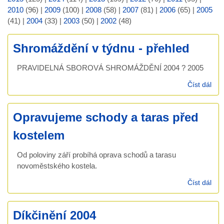
2010
(96)
|
2009
(100)
|
2008
(58)
|
2007
(81)
|
2006
(65)
|
2005
(41)
|
2004
(33)
|
2003
(50)
|
2002
(48)
Shromáždění v týdnu - přehled
PRAVIDELNÁ SBOROVÁ SHROMÁŽDĚNÍ 2004 ? 2005
Číst dál
Shr
v tý
pře
Opravujeme schody a taras před
kostelem
Od poloviny září probíhá oprava schodů a tarasu
novoměstského kostela.
Číst dál
Opr
sch
tar
Díkčinění 2004
kos