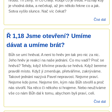
hrobu. Tři ženy. Ví co chtějí. Koupí co je třeba. Poznají kdy
je vhodná doba, a nečekají, až jim někdo řekne co a jak.
Sotva vyšlo slunce. Nač víc čekat?
Číst dál
Mk 
Žen
Vzk
Ř 1,18 Jsme otevření? Umíme
Muž
spí.
dávat a umíme brát?
Bůh se umí hněvat. A není to hněv jen tak pro nic za nic.
Jeho hněv je reakcí na naše jednání. Co mu vadí? Proč se
hněvá? Tehdy, když křivíme pravdu se hněvá. Když bereme
pravdě místo. Když jí zmenšuje, přetváříme, zakrýváme.
Takové jednání nazývá Pavel nepravost. Nejsme praví.
Nejsme kdo jsme. Nejsme tím, kým nás Bůh stvořil a proč
nás stvořil. Na něco či někoho si hrajeme. Nebo neužíváme
vše co nám Bůh dal k tomu, abychom byli praví, celí.
Číst dál
Ř 1
Js
ote