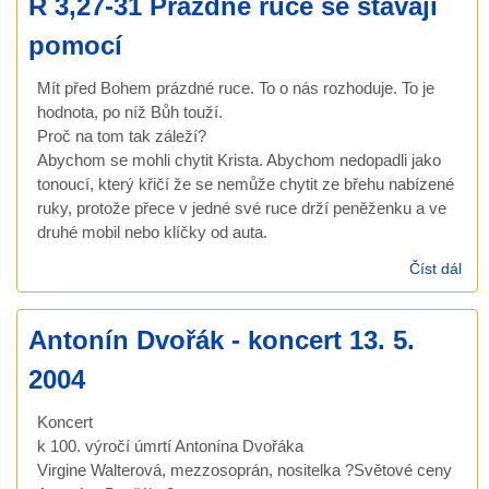
Ř 3,27-31 Prázdné ruce se stávají
pomocí
Mít před Bohem prázdné ruce. To o nás rozhoduje. To je
hodnota, po níž Bůh touží.
Proč na tom tak záleží?
Abychom se mohli chytit Krista. Abychom nedopadli jako
tonoucí, který křičí že se nemůže chytit ze břehu nabízené
ruky, protože přece v jedné své ruce drží peněženku a ve
druhé mobil nebo klíčky od auta.
Číst dál
Ř 3
31
Prá
Antonín Dvořák - koncert 13. 5.
ruc
stáv
2004
pom
Koncert
k 100. výročí úmrtí Antonína Dvořáka
Virgine Walterová, mezzosoprán, nositelka ?Světové ceny