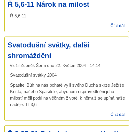
Ř 5,6-11 Nárok na milost
Ř 5,6-11
Číst dál
Ř
5,6
11
Svatodušní svátky, další
Nár
na
shromáždění
mil
Vložil
Zdeněk Šorm
dne
22. Květen 2004 - 14:14
.
Svatodušní svátky 2004
Spasitel Bůh na nás bohatě vylil svého Ducha skrze Ježíše
Krista, našeho Spasitele, abychom ospravedlněni jeho
milostí měli podíl na věčném životě, k němuž se upíná naše
naděje. Tit 3,6
Číst dál
Sva
svát
shr