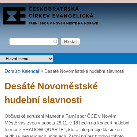
Přejít k hlavnímu obsahu
FARNÍ
SBOR
ČCE
Hledat
Vyhledávání
Hlavní menu
Domů
»
Kalendář
»
Desáté Novoměstské hudební slavnosti
Jste zde
Desáté Novoměstské
hudební slavnosti
Občanské sdružení Maneor a Farní sbor ČCE v Novém
Městě vás zvou v sobotu 28.11. v 18 hodin na koncert hudební
formace SHADOW QUARTET, která interpretuje klasickou
hudbu v netradičních úpravách. Zazní průřez tvorbou tohoto