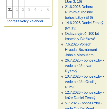
(Jan 3, 16)
21.6.2026 Debora
31
1
2
3
4
5
6
Rumlová: rodinné
bohoslužby (Ef 6)
Zobrazit velký kalendář
14.6.2026 Daniel Ženatý
(Mt 13)
Oslava výročí 100 let
kostela v Blažkově
7.6.2026 Vojtěch
Hrouda: Seznámení
Jóba s Matoušem
26.7.2026 - bohoslužby -
vede a káže Ivan
Ryšavý
19.7.2026 - bohoslužby -
vede a káže Ondřej
Ruml
12.7.2026 - bohoslužby -
káže Daniel Ženatý
5.7.2026 - bohoslužby -
vede Ondřej Ruml