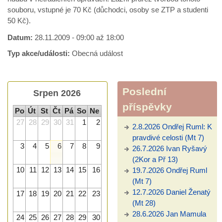
souboru, vstupné je 70 Kč (důchodci, osoby se ZTP a studenti
50 Kč).
Datum:
28.11.2009 -
09:00
až
18:00
Typ akce/události:
Obecná událost
Poslední
Srpen 2026
příspěvky
Po
Út
St
Čt
Pá
So
Ne
27
28
29
30
31
1
2
2.8.2026 Ondřej Ruml: K
pravdivé celosti (Mt 7)
3
4
5
6
7
8
9
26.7.2026 Ivan Ryšavý
(2Kor a Př 13)
10
11
12
13
14
15
16
19.7.2026 Ondřej Ruml
(Mt 7)
12.7.2026 Daniel Ženatý
17
18
19
20
21
22
23
(Mt 28)
28.6.2026 Jan Mamula
24
25
26
27
28
29
30