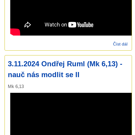
Číst dál
10.
Dan
Žen
3.11.2024 Ondřej Ruml (Mk 6,13) -
(Mk
nauč nás modlit se II
Mk 6,13