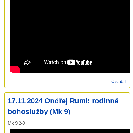
Číst dál
24.
Dan
Žen
17.11.2024 Ondřej Ruml: rodinné
126
bohoslužby (Mk 9)
Mk 9,2-9