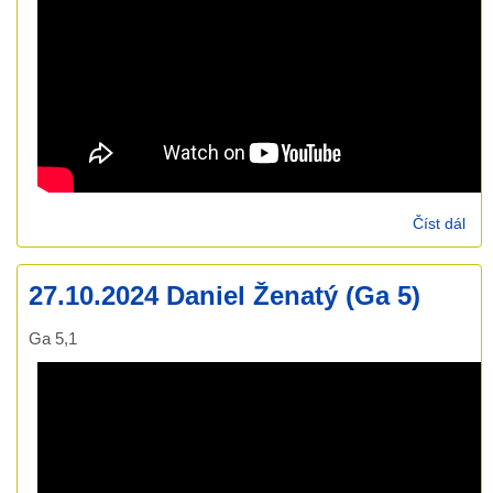
Číst dál
3.1
Ond
Rum
27.10.2024 Daniel Ženatý (Ga 5)
6,13
nau
Ga 5,1
mod
II