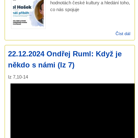
hodnotách české kultury a hledání toho,
co nás spojuje
Číst dál
Več
hos
Pav
22.12.2024 Ondřej Ruml: Když je
Hoš
– J
někdo s námi (Iz 7)
náš
pří
Iz 7,10-14