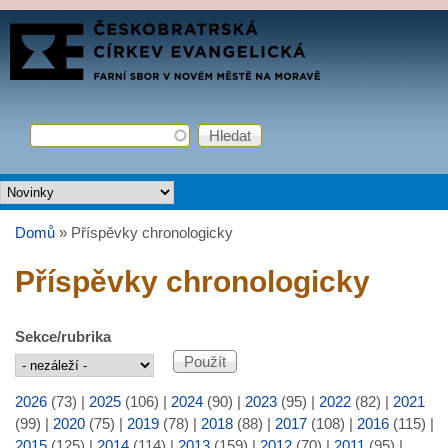
Přejít k hlavnímu obsahu
FARNÍ
SBOR
ČCE
Hledat
Vyhledávání
Hlavní menu
Domů
»
Příspěvky chronologicky
Jste zde
Příspěvky chronologicky
Sekce/rubrika
2026
(73)
|
2025
(106)
|
2024
(90)
|
2023
(95)
|
2022
(82)
|
2021
(99)
|
2020
(75)
|
2019
(78)
|
2018
(88)
|
2017
(108)
|
2016
(115)
|
2015
(125)
|
2014
(114)
|
2013
(159)
|
2012
(70)
|
2011
(95)
|