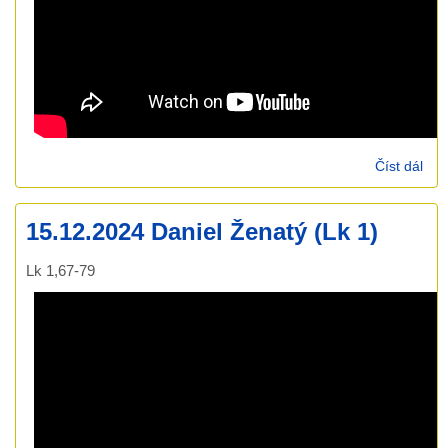
Číst dál
22.
Ond
Rum
15.12.2024 Daniel Ženatý (Lk 1)
je 
nám
Lk 1,67-79