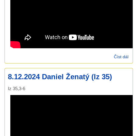
Číst dál
15.
Dan
Žen
8.12.2024 Daniel Ženatý (Iz 35)
1)
Iz 35,3-6