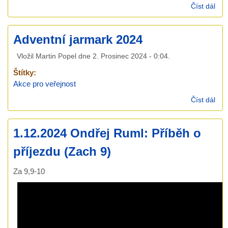
Číst dál
ZR
aku
Adventní jarmark 2024
Vložil
Martin Popel
dne
2. Prosinec 2024 - 0:04
.
Štítky:
Akce pro veřejnost
Číst dál
Adv
jar
202
1.12.2024 Ondřej Ruml: Příběh o
příjezdu (Zach 9)
Za 9,9-10