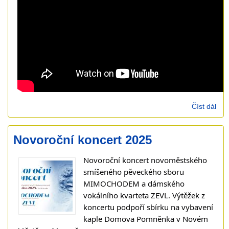
Číst dál
8.1
Dan
Žen
Novoroční koncert 2025
35)
Novoroční koncert novoměstského
smíšeného pěveckého sboru
MIMOCHODEM a dámského
vokálního kvarteta ZEVL. Výtěžek z
koncertu podpoří sbírku na vybavení
kaple Domova Pomněnka v Novém