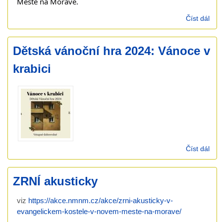
Městě na Moravě.
Číst dál
Nov
kon
202
Dětská vánoční hra 2024: Vánoce v
krabici
Číst dál
Dět
ván
hra
ZRNÍ akusticky
202
Ván
viz
https://akce.nmnm.cz/akce/zrni-akusticky-v-
v
evangelickem-kostele-v-novem-meste-na-morave/
krab