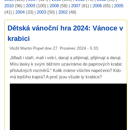
2010
(96)
|
2009
(100)
|
2008
(58)
|
2007
(81)
|
2006
(65)
|
2005
(41)
|
2004
(33)
|
2003
(50)
|
2002
(48)
Dětská vánoční hra 2024: Vánoce v
krabici
Vložil
Martin Popel
dne
27. Prosinec 2024 - 5:33
.
„Mladí i staří, malí i velcí, darují a přijímají, přijímají a darují.
Míru lásky k svým bližním uzavíráme do papírových krabic
příslušných rozměrů.“ Kolik máme všichni napečeno? Kdo
má lepšího kapra? A proč jsou všude ty krabice?