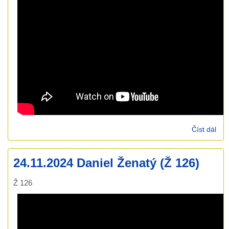
Číst dál
1.1
Ond
Rum
24.11.2024 Daniel Ženatý (Ž 126)
Pří
pří
Ž 126
(Za