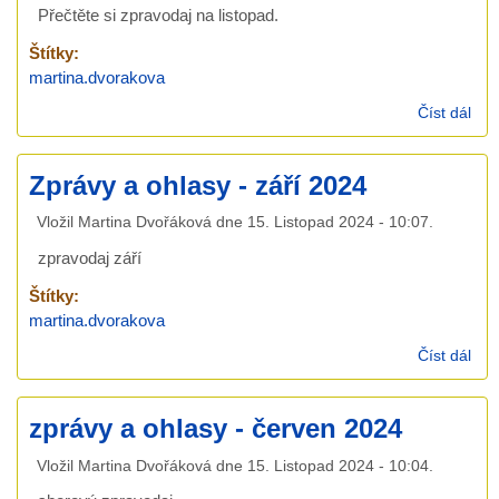
Přečtěte si zpravodaj na listopad.
Štítky:
martina.dvorakova
Číst dál
zpr
a
ohl
Zprávy a ohlasy - září 2024
-
list
Vložil
Martina Dvořáková
dne
15. Listopad 2024 - 10:07
.
202
zpravodaj září
Štítky:
martina.dvorakova
Číst dál
Zpr
a
ohl
zprávy a ohlasy - červen 2024
- zá
202
Vložil
Martina Dvořáková
dne
15. Listopad 2024 - 10:04
.