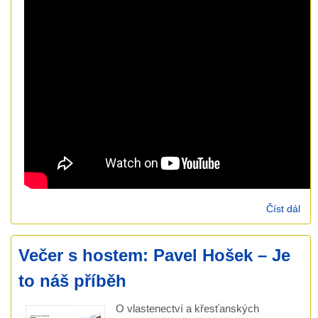
Číst dál
25.
Bož
Dan
Večer s hostem: Pavel Hošek – Je
Žen
(Ja
to náš příběh
O vlastenectví a křesťanských