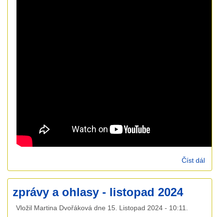
Číst dál
17.
Ond
Rum
zprávy a ohlasy - listopad 2024
rod
boh
Vložil
Martina Dvořáková
dne
15. Listopad 2024 - 10:11
.
(Mk