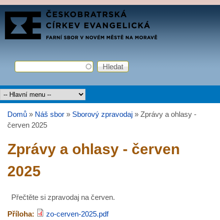
Přejít k hlavnímu obsahu
FARNÍ
SBOR
ČCE
Hledat
Vyhledávání
Hlavní menu
Domů
»
Náš sbor
»
Sborový zpravodaj
»
Zprávy a ohlasy -
Jste zde
červen 2025
Zprávy a ohlasy - červen
2025
Přečtěte si zpravodaj na červen.
Příloha:
zo-cerven-2025.pdf