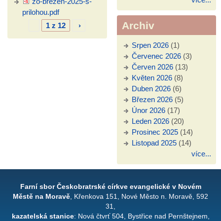
zo-brezen-2025-s-
prilohou.pdf
Archiv
1 z 12
›
Srpen 2026
(1)
Červenec 2026
(3)
Červen 2026
(13)
Květen 2026
(8)
Duben 2026
(6)
Březen 2026
(5)
Únor 2026
(17)
Leden 2026
(20)
Prosinec 2025
(14)
Listopad 2025
(14)
více...
Farní sbor Českobratrské církve evangelické v Novém
Městě na Moravě
, Křenkova 151, Nové Město n. Moravě, 592
31,
kazatelská stanice
: Nová čtvrť 504, Bystřice nad Pernštejnem,