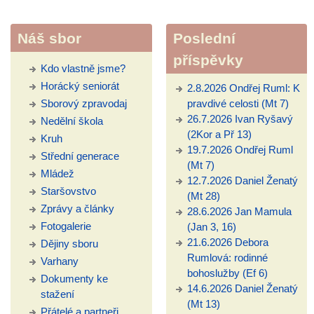
Náš sbor
Poslední
příspěvky
Kdo vlastně jsme?
Horácký seniorát
2.8.2026 Ondřej Ruml: K
Sborový zpravodaj
pravdivé celosti (Mt 7)
26.7.2026 Ivan Ryšavý
Nedělní škola
(2Kor a Př 13)
Kruh
19.7.2026 Ondřej Ruml
Střední generace
(Mt 7)
Mládež
12.7.2026 Daniel Ženatý
Staršovstvo
(Mt 28)
Zprávy a články
28.6.2026 Jan Mamula
Fotogalerie
(Jan 3, 16)
21.6.2026 Debora
Dějiny sboru
Rumlová: rodinné
Varhany
bohoslužby (Ef 6)
Dokumenty ke
14.6.2026 Daniel Ženatý
stažení
(Mt 13)
Přátelé a partneři