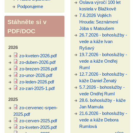
Oslava výročí 100 let
Podporujeme
kostela v Blažkově
7.6.2026 Vojtěch
Stáhněte si v
Hrouda: Seznámení
Jóba s Matoušem
PDF/DOC
26.7.2026 - bohoslužby -
vede a káže Ivan
2026
Ryšavý
19.7.2026 - bohoslužby -
zo-kveten-2026.pdf
vede a káže Ondřej
zo-duben-2026.pdf
Ruml
zo-brezen-2026.pdf
12.7.2026 - bohoslužby -
zo-unor-2026.pdf
káže Daniel Ženatý
zo-leden-2026.pdf
5.7.2026 - bohoslužby -
zo-zari-2025-1.pdf
vede Ondřej Ruml
2025
28.6. bohoslužby - káže
Jan Mamula
zo-cervenec-srpen-
21.6.2026 - bohoslužby -
2025.pdf
vede a káže Debora
zo-cerven-2025.pdf
Rumlová
zo-kveten-2025.pdf
více...