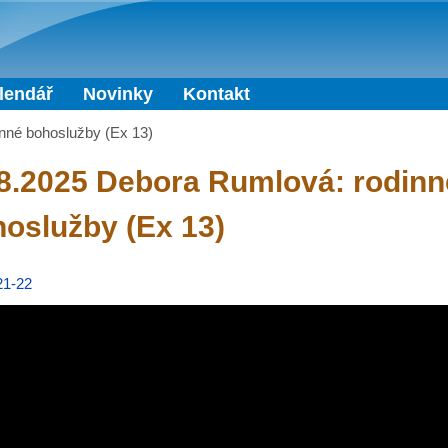
Přejít k hlavnímu obsahu
lendář
Novinky
Kontakt
nné bohoslužby (Ex 13)
8.2025 Debora Rumlová: rodinn
oslužby (Ex 13)
21-22