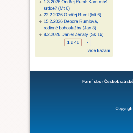
1.3.2026 Ondřej Ruml: Kam máš
srdce? (Mt 6)
22.2.2026 Ondřej Ruml (Mt 6)
15.2.2026 Debora Rumlová,
rodinné bohoslužby (Jan 8)
8.2.2026 Daniel Ženatý (Sk 16)
1 z 41
›
více kázání
Farní sbor Českobratrsk
Copyrigh