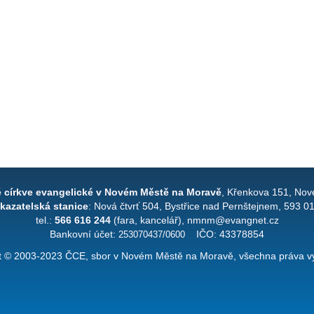
é církve evangelické v Novém Městě na Moravě
, Křenkova 151, Nov
kazatelská stanice
: Nová čtvrť 504, Bystřice nad Pernštejnem, 593 0
tel.:
566 616 244
(fara, kancelář), nmnm@evangnet.cz
Bankovní účet:
253070437/0600
IČO: 43378854
t © 2003-2023 ČCE, sbor v Novém Městě na Moravě, všechna práva v