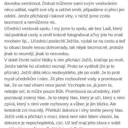
dovedou semknout. Dokud můžeme sami svým veslováním
něco udělat, napřít své síly a udržet směr, připadáme si přeci jen
odolní. Jenže přicházejí i takové vlny, v nichž jsme zcela
bezmocní a nemůžeme nic.
Učedníci veslovali spolu. I my jsme tu spolu, ale bez Ladi, který
rád podnikal cesty a uměl krásně fotografovat a?vy jste ho znali
mnohem líp... Učedníci poslechli Ježíše, vydali se na cestu a teď
tu situaci bouře nesou dohromady, tak nějak bezmocně, protože
jinak to neumějí, jinak to nesvedou.
V době čtvrté noční hlídky k nim přichází Ježíš, kráčeje po moři.
Jenže takhle ho učedníci neznají. Proto se vyděsili (že je to
přízrak). Ježíš dělá něco neobvyklého, jde po vodě. Je to proti
mysli učedníkům i nám. Jít přes rozbouřené vody a promlouvat
tak, že se nad vlnami nese jasné: Vzchopte se, já jsem to,
nebojte se!, to může pouze Bůh. Promlouvá na učedníky, kteří
poznávají známý hlas. Je to stejný hlas, který je učí, který s nimi
zpívá, který s nimi vede rozhovory a vůbec je jim blízko. Ale
tentokrát zní mocněji. Přehluší dokonce i vlny tenhle pevný hlas.
Ježíš volá a přichází s mocí, která není nám lidem vlastní, ba
dokonce je nepochopitelná, cizí. Už teď mají jeho slova v sobě