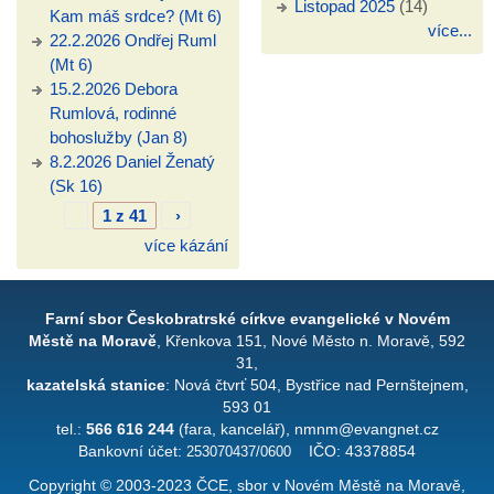
Listopad 2025
(14)
Kam máš srdce? (Mt 6)
více...
22.2.2026 Ondřej Ruml
(Mt 6)
15.2.2026 Debora
Rumlová, rodinné
bohoslužby (Jan 8)
8.2.2026 Daniel Ženatý
(Sk 16)
1 z 41
›
více kázání
Farní sbor Českobratrské církve evangelické v Novém
Městě na Moravě
, Křenkova 151, Nové Město n. Moravě, 592
31,
kazatelská stanice
: Nová čtvrť 504, Bystřice nad Pernštejnem,
593 01
tel.:
566 616 244
(fara, kancelář), nmnm@evangnet.cz
Bankovní účet:
253070437/0600
IČO: 43378854
Copyright © 2003-2023 ČCE, sbor v Novém Městě na Moravě,