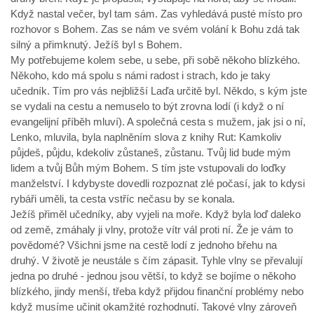
Když nastal večer, byl tam sám. Zas vyhledává pusté místo pro
rozhovor s Bohem. Zas se nám ve svém volání k Bohu zdá tak
silný a přimknutý. Ježíš byl s Bohem.
My potřebujeme kolem sebe, u sebe, při sobě někoho blízkého.
Někoho, kdo má spolu s námi radost i strach, kdo je taky
učedník. Tím pro vás nejbližší Laďa určitě byl. Někdo, s kým jste
se vydali na cestu a nemuselo to být zrovna lodí (i když o ní
evangelijní příběh mluví). A společná cesta s mužem, jak jsi o ní,
Lenko, mluvila, byla naplněním slova z knihy Rut: Kamkoliv
půjdeš, půjdu, kdekoliv zůstaneš, zůstanu. Tvůj lid bude mým
lidem a tvůj Bůh mým Bohem. S tím jste vstupovali do loďky
manželství. I kdybyste dovedli rozpoznat zlé počasí, jak to kdysi
rybáři uměli, ta cesta vstříc nečasu by se konala.
Ježíš přiměl učedníky, aby vyjeli na moře. Když byla loď daleko
od země, zmáhaly ji vlny, protože vítr vál proti ní. Že je vám to
povědomé? Všichni jsme na cestě lodí z jednoho břehu na
druhý. V životě je neustále s čím zápasit. Tyhle vlny se převalují
jedna po druhé - jednou jsou větší, to když se bojíme o někoho
blízkého, jindy menší, třeba když přijdou finanční problémy nebo
když musíme učinit okamžité rozhodnutí. Takové vlny zároveň