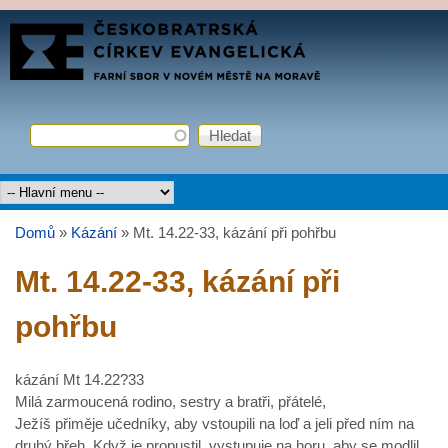
Přejít k hlavnímu obsahu
FARNÍ
SBOR
ČCE
Hledat
Vyhledávání
Hlavní menu
Domů
»
Kázání
»
Mt. 14.22-33, kázání při pohřbu
Jste zde
Mt. 14.22-33, kázání při
pohřbu
kázání Mt 14.22?33
Milá zarmoucená rodino, sestry a bratři, přátelé,
Ježíš přiměje učedníky, aby vstoupili na loď a jeli před ním na
druhý břeh. Když je propustil, vystupuje na horu, aby se modlil.