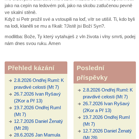
jako na cepín na ledovém poli, jako na skobu zatlučenou pevně
ve skalní stěně.
Když si Petr prožil své a vstoupili na loď, vítr se utišil. Ti, kdo byli
na lodi, klaněli se mu a říkali: ?Jistě jsi Boží Syn?.
modlitba: Bože, Ty který vytahuješ z vln života i vlny smrti, podej
nám dnes svou ruku. Amen
Přehled kázání
Poslední
příspěvky
2.8.2026 Ondřej Ruml: K
pravdivé celosti (Mt 7)
2.8.2026 Ondřej Ruml: K
26.7.2026 Ivan Ryšavý
pravdivé celosti (Mt 7)
(2Kor a Př 13)
26.7.2026 Ivan Ryšavý
19.7.2026 Ondřej Ruml
(2Kor a Př 13)
(Mt 7)
19.7.2026 Ondřej Ruml
12.7.2026 Daniel Ženatý
(Mt 7)
(Mt 28)
12.7.2026 Daniel Ženatý
28.6.2026 Jan Mamula
(Mt 28)