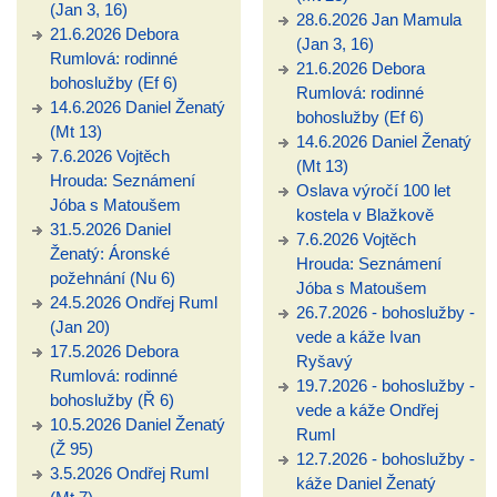
(Jan 3, 16)
28.6.2026 Jan Mamula
21.6.2026 Debora
(Jan 3, 16)
Rumlová: rodinné
21.6.2026 Debora
bohoslužby (Ef 6)
Rumlová: rodinné
14.6.2026 Daniel Ženatý
bohoslužby (Ef 6)
(Mt 13)
14.6.2026 Daniel Ženatý
7.6.2026 Vojtěch
(Mt 13)
Hrouda: Seznámení
Oslava výročí 100 let
Jóba s Matoušem
kostela v Blažkově
31.5.2026 Daniel
7.6.2026 Vojtěch
Ženatý: Áronské
Hrouda: Seznámení
požehnání (Nu 6)
Jóba s Matoušem
24.5.2026 Ondřej Ruml
26.7.2026 - bohoslužby -
(Jan 20)
vede a káže Ivan
17.5.2026 Debora
Ryšavý
Rumlová: rodinné
19.7.2026 - bohoslužby -
bohoslužby (Ř 6)
vede a káže Ondřej
10.5.2026 Daniel Ženatý
Ruml
(Ž 95)
12.7.2026 - bohoslužby -
3.5.2026 Ondřej Ruml
káže Daniel Ženatý