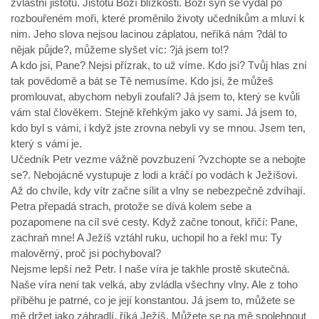
zvláštní jistotu. Jistotu Boží blízkosti. Boží syn se vydal po
rozbouřeném moři, které proměnilo životy učedníkům a mluví k
nim. Jeho slova nejsou lacinou záplatou, neříká nám ?dál to
nějak půjde?, můžeme slyšet víc: ?já jsem to!?
A kdo jsi, Pane? Nejsi přízrak, to už víme. Kdo jsi? Tvůj hlas zní
tak povědomě a bát se Tě nemusíme. Kdo jsi, že můžeš
promlouvat, abychom nebyli zoufalí? Já jsem to, který se kvůli
vám stal člověkem. Stejně křehkým jako vy sami. Já jsem to,
kdo byl s vámi, i když jste zrovna nebyli vy se mnou. Jsem ten,
který s vámi je.
Učedník Petr vezme vážně povzbuzení ?vzchopte se a nebojte
se?. Nebojácně vystupuje z lodi a kráčí po vodách k Ježíšovi.
Až do chvíle, kdy vítr začne sílit a vlny se nebezpečně zdvíhají.
Petra přepadá strach, protože se dívá kolem sebe a
pozapomene na cíl své cesty. Když začne tonout, křičí: Pane,
zachraň mne! A Ježíš vztáhl ruku, uchopil ho a řekl mu: Ty
malověrný, proč jsi pochyboval?
Nejsme lepší než Petr. I naše víra je takhle prostě skutečná.
Naše víra není tak velká, aby zvládla všechny vlny. Ale z toho
příběhu je patrné, co je její konstantou. Já jsem to, můžete se
mě držet jako zábradlí, říká Ježíš. Můžete se na mě spolehnout