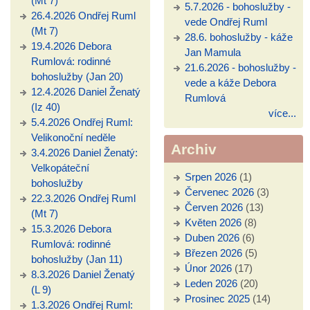
(Mt 7)
5.7.2026 - bohoslužby -
26.4.2026 Ondřej Ruml
vede Ondřej Ruml
(Mt 7)
28.6. bohoslužby - káže
19.4.2026 Debora
Jan Mamula
Rumlová: rodinné
21.6.2026 - bohoslužby -
bohoslužby (Jan 20)
vede a káže Debora
12.4.2026 Daniel Ženatý
Rumlová
(Iz 40)
více...
5.4.2026 Ondřej Ruml:
Velikonoční neděle
Archiv
3.4.2026 Daniel Ženatý:
Velkopáteční
Srpen 2026
(1)
bohoslužby
Červenec 2026
(3)
22.3.2026 Ondřej Ruml
Červen 2026
(13)
(Mt 7)
Květen 2026
(8)
15.3.2026 Debora
Duben 2026
(6)
Rumlová: rodinné
Březen 2026
(5)
bohoslužby (Jan 11)
Únor 2026
(17)
8.3.2026 Daniel Ženatý
Leden 2026
(20)
(L 9)
Prosinec 2025
(14)
1.3.2026 Ondřej Ruml: