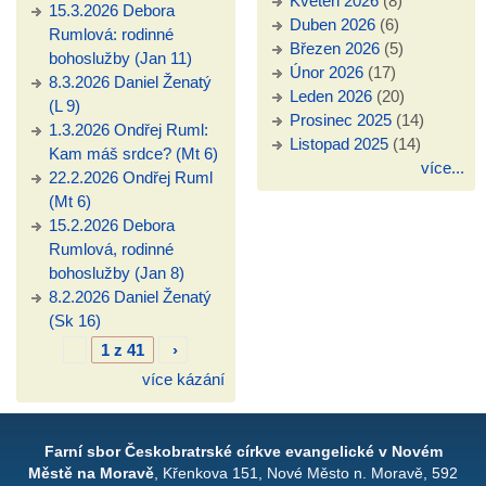
Květen 2026
(8)
15.3.2026 Debora
Duben 2026
(6)
Rumlová: rodinné
Březen 2026
(5)
bohoslužby (Jan 11)
Únor 2026
(17)
8.3.2026 Daniel Ženatý
Leden 2026
(20)
(L 9)
Prosinec 2025
(14)
1.3.2026 Ondřej Ruml:
Listopad 2025
(14)
Kam máš srdce? (Mt 6)
více...
22.2.2026 Ondřej Ruml
(Mt 6)
15.2.2026 Debora
Rumlová, rodinné
bohoslužby (Jan 8)
8.2.2026 Daniel Ženatý
(Sk 16)
1 z 41
›
více kázání
Farní sbor Českobratrské církve evangelické v Novém
Městě na Moravě
, Křenkova 151, Nové Město n. Moravě, 592