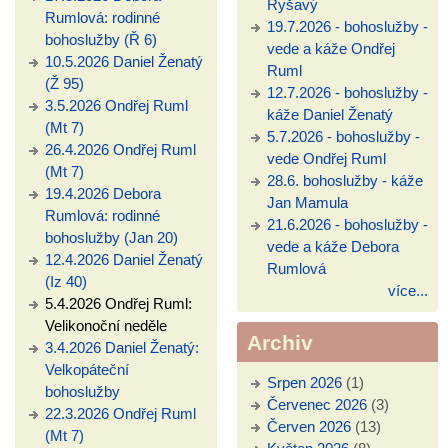
Ryšavý
Rumlová: rodinné
19.7.2026 - bohoslužby -
bohoslužby (Ř 6)
vede a káže Ondřej
10.5.2026 Daniel Ženatý
Ruml
(Ž 95)
12.7.2026 - bohoslužby -
3.5.2026 Ondřej Ruml
káže Daniel Ženatý
(Mt 7)
5.7.2026 - bohoslužby -
26.4.2026 Ondřej Ruml
vede Ondřej Ruml
(Mt 7)
28.6. bohoslužby - káže
19.4.2026 Debora
Jan Mamula
Rumlová: rodinné
21.6.2026 - bohoslužby -
bohoslužby (Jan 20)
vede a káže Debora
12.4.2026 Daniel Ženatý
Rumlová
(Iz 40)
více...
5.4.2026 Ondřej Ruml:
Velikonoční neděle
Archiv
3.4.2026 Daniel Ženatý:
Velkopáteční
Srpen 2026
(1)
bohoslužby
Červenec 2026
(3)
22.3.2026 Ondřej Ruml
Červen 2026
(13)
(Mt 7)