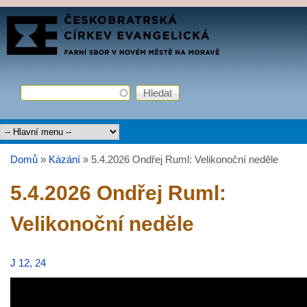
Přejít k hlavnímu obsahu
FARNÍ
SBOR
ČCE
Hledat
Vyhledávání
Hlavní menu
Domů
»
Kázání
»
5.4.2026 Ondřej Ruml: Velikonoční neděle
Jste zde
5.4.2026 Ondřej Ruml:
Velikonoční neděle
J 12, 24