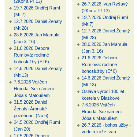
(2Kor a Př 13)
26.7.2026 Ivan Ryšavý
19.7.2026 Ondřej Ruml
(2Kor a Př 13)
(Mt 7)
19.7.2026 Ondřej Ruml
12.7.2026 Daniel Ženatý
(Mt 7)
(Mt 28)
12.7.2026 Daniel Ženatý
28.6.2026 Jan Mamula
(Mt 28)
(Jan 3, 16)
28.6.2026 Jan Mamula
21.6.2026 Debora
(Jan 3, 16)
Rumlová: rodinné
21.6.2026 Debora
bohoslužby (Ef 6)
Rumlová: rodinné
14.6.2026 Daniel Ženatý
bohoslužby (Ef 6)
(Mt 13)
14.6.2026 Daniel Ženatý
7.6.2026 Vojtěch
(Mt 13)
Hrouda: Seznámení
Oslava výročí 100 let
Jóba s Matoušem
kostela v Blažkově
31.5.2026 Daniel
7.6.2026 Vojtěch
Ženatý: Áronské
Hrouda: Seznámení
požehnání (Nu 6)
Jóba s Matoušem
24.5.2026 Ondřej Ruml
26.7.2026 - bohoslužby -
(Jan 20)
vede a káže Ivan
17.5.2026 Debora