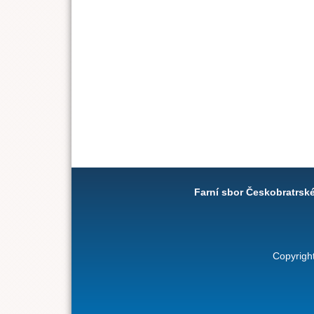
Farní sbor Českobratrsk
Copyrigh