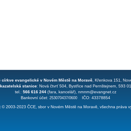
é církve evangelické v Novém Městě na Moravě
, Křenkova 151, Nov
kazatelská stanice
: Nová čtvrť 504, Bystřice nad Pernštejnem, 593 0
tel.:
566 616 244
(fara, kancelář), nmnm@evangnet.cz
Bankovní účet:
253070437/0600
IČO: 43378854
t © 2003-2023 ČCE, sbor v Novém Městě na Moravě, všechna práva v