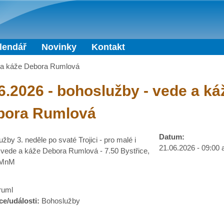
Přejít k hlavnímu obsahu
lendář
Novinky
Kontakt
e a káže Debora Rumlová
6.2026 - bohoslužby - vede a ká
bora Rumlová
Datum:
žby 3. neděle po svaté Trojici - pro malé i
21.06.2026 -
09:00
- vede a káže Debora Rumlová - 7.50 Bystřice,
NMnM
:
ruml
ce/události:
Bohoslužby