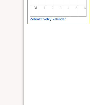
31
1
2
3
4
5
6
Zobrazit velký kalendář