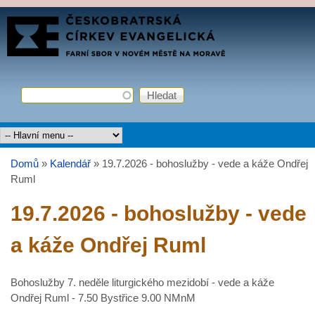
Přejít k hlavnímu obsahu
FARNÍ
SBOR
ČCE
Hledat
Vyhledávání
Hlavní menu
Domů
»
Kalendář
»
19.7.2026 - bohoslužby - vede a káže Ondřej
Jste zde
Ruml
19.7.2026 - bohoslužby - vede
a káže Ondřej Ruml
Bohoslužby 7. neděle liturgického mezidobí - vede a káže
Ondřej Ruml - 7.50 Bystřice 9.00 NMnM