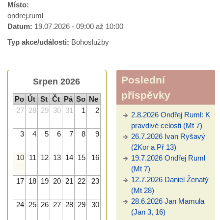
Místo:
ondrej.ruml
Datum:
19.07.2026 -
09:00
až
10:00
Typ akce/události:
Bohoslužby
Poslední
Srpen 2026
příspěvky
Po
Út
St
Čt
Pá
So
Ne
27
28
29
30
31
1
2
2.8.2026 Ondřej Ruml: K
pravdivé celosti (Mt 7)
3
4
5
6
7
8
9
26.7.2026 Ivan Ryšavý
(2Kor a Př 13)
10
11
12
13
14
15
16
19.7.2026 Ondřej Ruml
(Mt 7)
12.7.2026 Daniel Ženatý
17
18
19
20
21
22
23
(Mt 28)
28.6.2026 Jan Mamula
24
25
26
27
28
29
30
(Jan 3, 16)