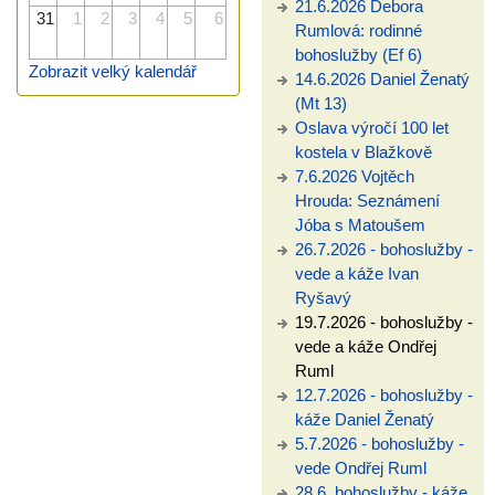
21.6.2026 Debora
31
1
2
3
4
5
6
Rumlová: rodinné
bohoslužby (Ef 6)
Zobrazit velký kalendář
14.6.2026 Daniel Ženatý
(Mt 13)
Oslava výročí 100 let
kostela v Blažkově
7.6.2026 Vojtěch
Hrouda: Seznámení
Jóba s Matoušem
26.7.2026 - bohoslužby -
vede a káže Ivan
Ryšavý
19.7.2026 - bohoslužby -
vede a káže Ondřej
Ruml
12.7.2026 - bohoslužby -
káže Daniel Ženatý
5.7.2026 - bohoslužby -
vede Ondřej Ruml
28.6. bohoslužby - káže