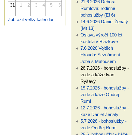
21.6.2026 Debora
31
1
2
3
4
5
6
Rumlová: rodinné
bohoslužby (Ef 6)
Zobrazit velký kalendář
14.6.2026 Daniel Ženatý
(Mt 13)
Oslava výročí 100 let
kostela v Blažkově
7.6.2026 Vojtěch
Hrouda: Seznámení
Jóba s Matoušem
26.7.2026 - bohoslužby -
vede a káže Ivan
Ryšavý
19.7.2026 - bohoslužby -
vede a káže Ondřej
Ruml
12.7.2026 - bohoslužby -
káže Daniel Ženatý
5.7.2026 - bohoslužby -
vede Ondřej Ruml
28.6. bohoslužby - káže