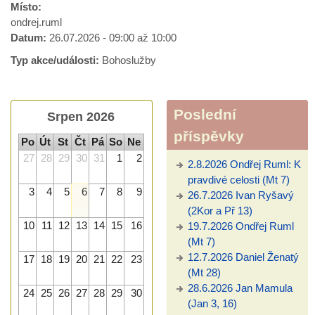
Místo:
ondrej.ruml
Datum:
26.07.2026 -
09:00
až
10:00
Typ akce/události:
Bohoslužby
Poslední
Srpen 2026
příspěvky
Po
Út
St
Čt
Pá
So
Ne
27
28
29
30
31
1
2
2.8.2026 Ondřej Ruml: K
pravdivé celosti (Mt 7)
3
4
5
6
7
8
9
26.7.2026 Ivan Ryšavý
(2Kor a Př 13)
10
11
12
13
14
15
16
19.7.2026 Ondřej Ruml
(Mt 7)
12.7.2026 Daniel Ženatý
17
18
19
20
21
22
23
(Mt 28)
28.6.2026 Jan Mamula
24
25
26
27
28
29
30
(Jan 3, 16)