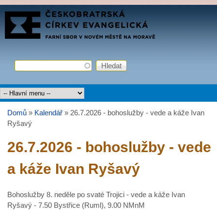
Přejít k hlavnímu obsahu
FARNÍ
SBOR
ČCE
Hledat
Vyhledávání
Hlavní menu
Domů
»
Kalendář
»
26.7.2026 - bohoslužby - vede a káže Ivan
Jste zde
Ryšavý
26.7.2026 - bohoslužby - vede
a káže Ivan Ryšavý
Bohoslužby 8. neděle po svaté Trojici - vede a káže Ivan
Ryšavý - 7.50 Bystřice (Ruml), 9.00 NMnM