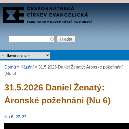
Přejít k hlavnímu obsahu
FARNÍ
SBOR
ČCE
Hledat
Vyhledávání
Hlavní menu
Domů
»
Kázání
»
31.5.2026 Daniel Ženatý: Áronské požehnání
Jste zde
(Nu 6)
31.5.2026 Daniel Ženatý:
Áronské požehnání (Nu 6)
Nu 6, 22-27