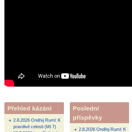
Přehled kázání
Poslední
příspěvky
2.8.2026 Ondřej Ruml: K
pravdivé celosti (Mt 7)
2.8.2026 Ondřej Ruml: K