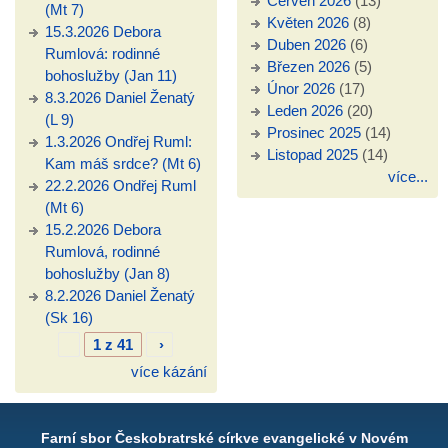
Červen 2026
(13)
(Mt 7)
Květen 2026
(8)
15.3.2026 Debora
Duben 2026
(6)
Rumlová: rodinné
Březen 2026
(5)
bohoslužby (Jan 11)
Únor 2026
(17)
8.3.2026 Daniel Ženatý
Leden 2026
(20)
(L 9)
Prosinec 2025
(14)
1.3.2026 Ondřej Ruml:
Listopad 2025
(14)
Kam máš srdce? (Mt 6)
více...
22.2.2026 Ondřej Ruml
(Mt 6)
15.2.2026 Debora
Rumlová, rodinné
bohoslužby (Jan 8)
8.2.2026 Daniel Ženatý
(Sk 16)
1 z 41
›
více kázání
Farní sbor Českobratrské církve evangelické v Novém