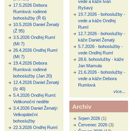
vede a káže Ivan
17.5.2026 Debora
Ryšavý
Rumlová: rodinné
19.7.2026 - bohoslužby -
bohoslužby (Ř 6)
vede a káže Ondřej
10.5.2026 Daniel Ženatý
Ruml
(Ž 95)
12.7.2026 - bohoslužby -
3.5.2026 Ondřej Ruml
káže Daniel Ženatý
(Mt 7)
5.7.2026 - bohoslužby -
26.4.2026 Ondřej Ruml
vede Ondřej Ruml
(Mt 7)
28.6. bohoslužby - káže
19.4.2026 Debora
Jan Mamula
Rumlová: rodinné
21.6.2026 - bohoslužby -
bohoslužby (Jan 20)
vede a káže Debora
12.4.2026 Daniel Ženatý
Rumlová
(Iz 40)
více...
5.4.2026 Ondřej Ruml:
Velikonoční neděle
Archiv
3.4.2026 Daniel Ženatý:
Velkopáteční
Srpen 2026
(1)
bohoslužby
Červenec 2026
(3)
22.3.2026 Ondřej Ruml