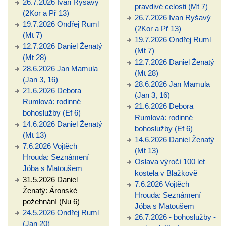
26.7.2026 Ivan Ryšavý
pravdivé celosti (Mt 7)
(2Kor a Př 13)
26.7.2026 Ivan Ryšavý
19.7.2026 Ondřej Ruml
(2Kor a Př 13)
(Mt 7)
19.7.2026 Ondřej Ruml
12.7.2026 Daniel Ženatý
(Mt 7)
(Mt 28)
12.7.2026 Daniel Ženatý
28.6.2026 Jan Mamula
(Mt 28)
(Jan 3, 16)
28.6.2026 Jan Mamula
21.6.2026 Debora
(Jan 3, 16)
Rumlová: rodinné
21.6.2026 Debora
bohoslužby (Ef 6)
Rumlová: rodinné
14.6.2026 Daniel Ženatý
bohoslužby (Ef 6)
(Mt 13)
14.6.2026 Daniel Ženatý
7.6.2026 Vojtěch
(Mt 13)
Hrouda: Seznámení
Oslava výročí 100 let
Jóba s Matoušem
kostela v Blažkově
31.5.2026 Daniel
7.6.2026 Vojtěch
Ženatý: Áronské
Hrouda: Seznámení
požehnání (Nu 6)
Jóba s Matoušem
24.5.2026 Ondřej Ruml
26.7.2026 - bohoslužby -
(Jan 20)