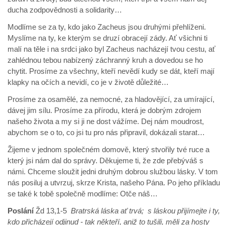
ducha zodpovědnosti a solidarity…
Modlíme se za ty, kdo jako Zacheus jsou druhými přehlíženi.
Myslíme na ty, ke kterým se druzí obracejí zády. Ať všichni ti
malí na těle i na srdci jako byl Zacheus nacházejí tvou cestu, ať
zahlédnou tebou nabízený záchranný kruh a dovedou se ho
chytit. Prosíme za všechny, kteří nevědí kudy se dát, kteří mají
klapky na očích a nevidí, co je v životě důležité…
Prosíme za osamělé, za nemocné, za hladovějící, za umírající,
dávej jim sílu. Prosíme za přírodu, která je dobrým zdrojem
našeho života a my si ji ne dost vážíme. Dej nám moudrost,
abychom se o to, co jsi tu pro nás připravil, dokázali starat…
Žijeme v jednom společném domově, který stvořily tvé ruce a
který jsi nám dal do správy. Děkujeme ti, že zde přebýváš s
námi. Chceme sloužit jedni druhým dobrou službou lásky. V tom
nás posiluj a utvrzuj, skrze Krista, našeho Pána. Po jeho příkladu
se také k tobě společně modlíme: Otče náš…
Poslání
Žd 13,1-5
Bratrská láska ať trvá; s láskou přijímejte i ty,
kdo přicházejí odjinud - tak někteří, aniž to tušili, měli za hosty