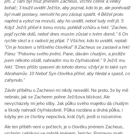
jím. 2 Tam byl muž jménem Zacheus, vrchní celník a veliký
boháč; 3 toužil uvidět Ježíše, aby poznal, kdo to je, ale poněvadž
byl malé postavy, nemohl ho pro zástup spatřit. 4 Běžel proto
napřed a vylezl na moruši, aby ho uviděl, neboť tudy měl jít. 5
Když Ježíš přišel k tomu místu, pohlédl vzhůru a řekl: "Zachee,
pojď rychle dolů, neboť dnes musím zůstat v tvém domě." 6 On
rychle slezl a s radostí jej přijal. 7 Všichni, kdo to uviděli, reptali:
"On je hostem u hříšného člověka!" 8 Zacheus se zastavil a řekl
Pánu: "Polovinu svého jmění, Pane, dávám chudým, a jestliže
jsem někoho ošidil, nahradím mu to čtyřnásobně." 9 Ježíš mu
řekl: "Dnes přišlo spasení do tohoto domu; vždyť je to také syn
Abrahamův. 10 Neboť Syn člověka přišel, aby hledal a spasil, co
zahynulo."
Závěr příběhu o Zacheovi mi nikdy neseděl. Ne proto, že by mě
nebralo, jak se Zacheem pohne Ježíšova blízkost. Ale
nevycházely mi jeho sliby. Jak půlku svého majetku dá chudým
a škody nahradí čtyřnásobně. Půlka rozdána a druhá půlka, i
kdyby jen ze čtvrtiny nepoctivá, krát čtyři, jestli si rozumíme.
Ale ten příběh není o počtech, je o člověku jménem Zacheus,
vrchním celníkovi ve městě jménem Jericho. Postavou malý,