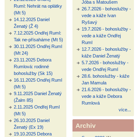
Jóba s Matoušem
Ruml: Nehrát na oplátky
26.7.2026 - bohoslužby -
(Mt 5)
vede a káže Ivan
14.12.2025 Daniel
Ryšavý
Ženatý (Ž 4)
19.7.2026 - bohoslužby -
7.12.2025 Ondřej Ruml:
vede a káže Ondřej
Tak ne-přísaháme (Mt 5)
Ruml
30.11.2025 Ondřej Ruml
12.7.2026 - bohoslužby -
(Mt 24)
káže Daniel Ženatý
23.11.2025 Debora
5.7.2026 - bohoslužby -
Rumlová: rodinné
vede Ondřej Ruml
bohoslužby (Sk 15)
28.6. bohoslužby - káže
16.11.2025 Ondřej Ruml
Jan Mamula
(Mt 5)
21.6.2026 - bohoslužby -
9.11.2025 Daniel Ženatý
vede a káže Debora
(Žalm 85)
Rumlová
2.11.2025 Ondřej Ruml
více...
(Mt 5)
26.10.2025 Daniel
Archiv
Ženatý (Ex 19)
19.10.2025 Debora