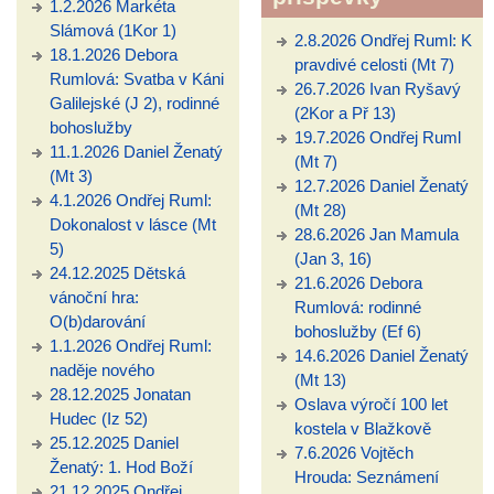
1.2.2026 Markéta
Slámová (1Kor 1)
2.8.2026 Ondřej Ruml: K
18.1.2026 Debora
pravdivé celosti (Mt 7)
Rumlová: Svatba v Káni
26.7.2026 Ivan Ryšavý
Galilejské (J 2), rodinné
(2Kor a Př 13)
bohoslužby
19.7.2026 Ondřej Ruml
11.1.2026 Daniel Ženatý
(Mt 7)
(Mt 3)
12.7.2026 Daniel Ženatý
4.1.2026 Ondřej Ruml:
(Mt 28)
Dokonalost v lásce (Mt
28.6.2026 Jan Mamula
5)
(Jan 3, 16)
24.12.2025 Dětská
21.6.2026 Debora
vánoční hra:
Rumlová: rodinné
O(b)darování
bohoslužby (Ef 6)
1.1.2026 Ondřej Ruml:
14.6.2026 Daniel Ženatý
naděje nového
(Mt 13)
28.12.2025 Jonatan
Oslava výročí 100 let
Hudec (Iz 52)
kostela v Blažkově
25.12.2025 Daniel
7.6.2026 Vojtěch
Ženatý: 1. Hod Boží
Hrouda: Seznámení
21.12.2025 Ondřej