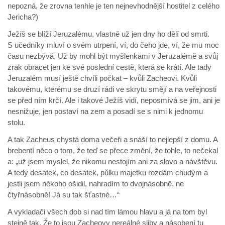
nepozná, že zrovna tenhle je ten nejnevhodnější hostitel z celého
Jericha?)
Ježíš se blíží Jeruzalému, vlastně už jen dny ho dělí od smrti.
S učedníky mluví o svém utrpení, ví, do čeho jde, ví, že mu moc
času nezbývá. Už by mohl být myšlenkami v Jeruzalémě a svůj
zrak obracet jen ke své poslední cestě, která se krátí. Ale tady
Jeruzalém musí ještě chvíli počkat – kvůli Zacheovi. Kvůli
takovému, kterému se druzí rádi ve skrytu smějí a na veřejnosti
se před ním krčí. Ale i takové Ježíš vidí, neposmívá se jim, ani je
nesnižuje, jen postaví na zem a posadí se s nimi k jednomu
stolu.
A tak Zacheus chystá doma večeři a snáší to nejlepší z domu. A
brebentí něco o tom, že teď se přece změní, že tohle, to nečekal
a: „už jsem myslel, že nikomu nestojím ani za slovo a návštěvu.
A tedy desátek, co desátek, půlku majetku rozdám chudým a
jestli jsem někoho ošidil, nahradím to dvojnásobně, ne
čtyřnásobně! Já su tak šťastné…“
A vykladači všech dob si nad tím lámou hlavu a já na tom byl
stejně tak. Že to jsou Zacheovy nereálné sliby a násobení tu