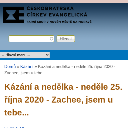
Přejít k hlavnímu obsahu
FARNÍ
SBOR
ČCE
Hledat
Vyhledávání
Hlavní menu
Domů
»
Kázání
»
Kázání a nedělka - neděle 25. října 2020 -
Jste zde
Zachee, jsem u tebe...
Kázání a nedělka - neděle 25.
října 2020 - Zachee, jsem u
tebe...