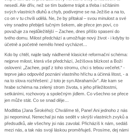
nesedí. Ale dřív, než se tím budeme trápit a třeba i sčítáním
svých vlastních dluhů a chyb, podívejme se na Ježíše a na to,
co on v tu chvíli udělá. Ne, že by přitakal – svou minulost a své
viny snadno přebiješ tučným šekem, ale přece jen poví, co
považuje za nejdůležitější – Zachee, dnes přišlo spasení do
tvého domu. Milost předchází a umožňuje nový život - i kdyby to
účetně a početně nemělo hned vycházet…
Kdo by chtěl, najde tady nádherně klasické reformační schéma:
nejprve milost, která vše předchází, Ježíšova blízkost a Boží
oslovení: „Zachee, pojď z toho stromu, chci s tebou večeřet.“ -
teprve jako odpověď poznání vlastního hříchu a účinná lítost, - a
na to slova rozhřešení: „I toto je syn Abrahamův“. Ale kam se
hrabe schéma na zelený strom života, s jeho příležitostmi,
setkáními, rozhovory a společným jídlem. Co všechno se přece
jen může stát. Co se snad děje…
Modlitba (Jana Širokého): Chválíme tě, Pane! Ani jednoho z nás
jsi nepominul. Nenechal jsi nás sedět v skrýši vlastních zvyků a
předsudků, ale všechny jsi nás zavolal. Přicházíš k nám, sedáš
mezi nás, a tak nás svojí láskou proměňuješ. Prosíme, dej námi