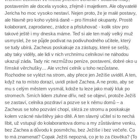
postavením ale docela vysoko, zřejmě i majetkem. Ale obyvatelé
Jericha ho moc vysoko nestaví. Nejen proto, že je malé postavy,
ale hlavně pro koho vybírá daně – pro římské okupanty. Prostě
kolaborant, zaprodanec, zrádce a přisluhovač - kolik slov pro
takové ještě i my dneska máme. Teď si ale ten malý velký muž
usmyslel, že se půjde podívat na podivuhodného učitele, který
se tudy ubírá. Zacheus poskakuje za zástupy, které se sešly,
aby taky viděly, ale lidi v nich vrchnímu celníkovi ne náhodou
ukazují záda. Tady nic nezmůžou peníze, postavení, dobré oko u
římské věrchušky… Ale vrchní celník u toho nezůstane.
Rozhodne se vylézt na strom, aby přece jen Ježíše uviděl. A ten,
když na to místo dorazí, uvidí právě Zachea. A ne proto, aby se
mu s celým městem vysmál, kdože tu leze jako malý kluk po
stromech. Smích lidem ztuhne dřív, než se objeví, protože Ježíš
se zastaví, celníka pozdraví a pozve se k němu domů – a
Zacheus se toho pozvání chopí, slézá ze stromu a poskakuje
kolem vzácné návštěvy jako dítě. A ten slavný učitel si to nechá
líbit, už vstupují do kolaborantova domu a my zůstáváme venku,
bez Zachea a důvodu k posměchu, bez Ježíše i bez večeře. Co
to má znamenat? Copak Ježíš nepozná, co je to za člověka? (To