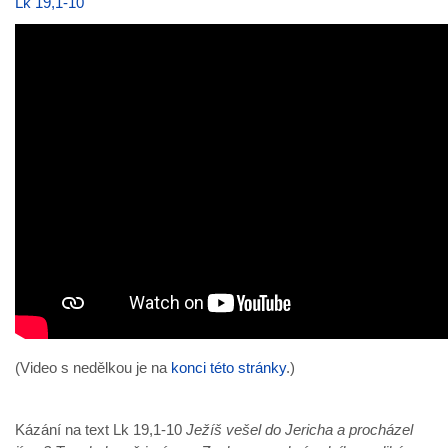
Lk 19,1-10
(Video s nedělkou je na
konci této stránky
.)
Kázání na text Lk 19,1-10
Ježíš vešel do Jericha a procházel