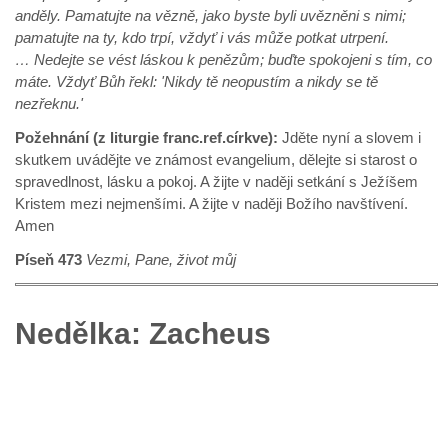
anděly. Pamatujte na vězně, jako byste byli uvězněni s nimi;
pamatujte na ty, kdo trpí, vždyť i vás může potkat utrpení.
… Nedejte se vést láskou k penězům; buďte spokojeni s tím, co
máte. Vždyť Bůh řekl: 'Nikdy tě neopustím a nikdy se tě
nezřeknu.'
Požehnání (z liturgie franc.ref.církve):
Jděte nyní a slovem i
skutkem uvádějte ve známost evangelium, dělejte si starost o
spravedlnost, lásku a pokoj. A žijte v naději setkání s Ježíšem
Kristem mezi nejmenšími. A žijte v naději Božího navštívení.
Amen
Píseň 473
Vezmi, Pane, život můj
Nedělka: Zacheus