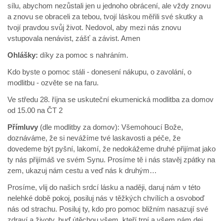
sílu, abychom nezůstali jen u jednoho obrácení, ale vždy znovu
a znovu se obraceli za tebou, tvojí láskou měřili své skutky a
tvojí pravdou svůj život. Nedovol, aby mezi nás znovu
vstupovala nenávist, zášť a závist. Amen
Ohlášky:
díky za pomoc s nahráním.
Kdo byste o pomoc stáli - donesení nákupu, o zavolání, o
modlitbu - ozvěte se na faru.
Ve středu 28. října se uskuteční ekumenická modlitba za domov
od 15.00 na ČT 2
Přímluvy
(dle modlitby za domov): Všemohoucí Bože,
doznáváme, že si nevážíme tvé laskavosti a péče, že
dovedeme být pyšní, lakomí, že nedokážeme druhé přijímat jako
ty nás přijímáš ve svém Synu. Prosíme tě i nás stavěj zpátky na
zem, ukazuj nám cestu a veď nás k druhým…
Prosíme, vlij do našich srdcí lásku a naději, daruj nám v této
nelehké době pokoj, posiluj nás v těžkých chvílích a osvoboď
nás od strachu. Posiluj ty, kdo pro pomoc bližním nasazují své
zdraví a životy, buď útěchou všem, kteří trpí a všem nám dej