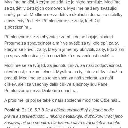
Myslíme na děti, kterým se zdá, že je nikdo nemiluje. Modlíme
se za děti v dětských domovech. Myslíme na ženy zvažující
umělý potrat. Modlíme se za děti ve školách i doma, za učitelky
a asistenty, ředitele. Přimlouváme se za ty, kteří žijí
s postižením…
Přimlouváme se za obyvatele zemí, kde se bojuje, hladoví.
Prosíme za spravedlnost a mír ve světě: za ty, kdo trpí, za ty,
kterým se křivdí, za ty, kterým jsme my ukřivdili, za ty, kdo žízní
po spravedlnosti a jejich nouzi lidská spravedlnost neutiší...
Modlíme se za tvůj lid, za jednotu církví, za naši zodpovědnost,
otevřenost, srozumitelnost. Myslíme na ty, kdo v církvi slouží a
pracují. Modlíme se za tento sbor, za náš seniorát, za naši
církev, ale i za všechny další církve a jednoty lidu Páně.
Přimlouváme se za Diakonii a charitu…
A prosíme, připoj se také k naší společné modlitbě: Otče náš…
Poslání
: Ez 18, 5.7-9
Je-li někdo spravedlivý a jedná podle
práva a spravedlnosti… nikoho neutiskuje, dlužníkovi vrací jeho
zástavu, nikoho neodírá, hladovému dává svůj chléb a nahého