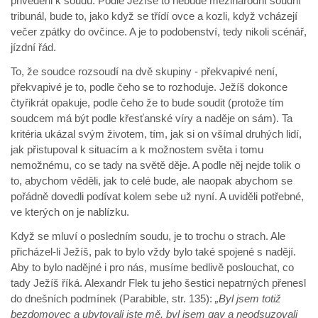
přivedeni k soudu. Podle Ježíše to nebude mezinárodní soudní
tribunál, bude to, jako když se třídí ovce a kozli, když vcházejí
večer zpátky do ovčince. A je to podobenství, tedy nikoli scénář,
jízdní řád.
To, že soudce rozsoudí na dvě skupiny - překvapivé není,
překvapivé je to, podle čeho se to rozhoduje. Ježíš dokonce
čtyřikrát opakuje, podle čeho že to bude soudit (protože tím
soudcem má být podle křesťanské víry a naděje on sám). Ta
kritéria ukázal svým životem, tím, jak si on všímal druhých lidí,
jak přistupoval k situacím a k možnostem světa i tomu
nemožnému, co se tady na světě děje. A podle něj nejde tolik o
to, abychom věděli, jak to celé bude, ale naopak abychom se
pořádně dovedli podívat kolem sebe už nyní. A uviděli potřebné,
ve kterých on je nablízku.
Když se mluví o posledním soudu, je to trochu o strach. Ale
přicházel-li Ježíš, pak to bylo vždy bylo také spojené s nadějí.
Aby to bylo nadějné i pro nás, musíme bedlivě poslouchat, co
tady Ježíš říká. Alexandr Flek tu jeho šestici nepatrných přenesl
do dnešních podmínek (Parabible, str. 135):
„Byl jsem totiž
bezdomovec a ubytovali jste mě, byl jsem gay a neodsuzovali