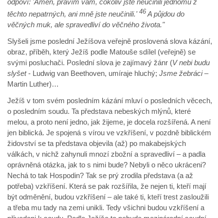
odpoví: 'Amen, pravím vám, cokoliv jste neučinili jednomu z
46
těchto nepatrných, ani mně jste neučinili.'
A půjdou do
věčných muk, ale spravedliví do věčného života."
Slyšeli jsme poslední Ježíšova veřejně proslovená slova kázání,
obraz, příběh, který Ježíš podle Matouše sdílel (veřejně) se
svými posluchači. Poslední slova je zajímavý žánr (
V nebi budu
slyšet
- Ludwig van Beethoven, umíraje hluchý;
Jsme žebráci
–
Martin Luther)…
Ježíš v tom svém posledním kázání mluví o posledních věcech,
o posledním soudu. Ta představa nebeských mlýnů, které
melou, a proto není jedno, jak žijeme, je docela rozšířená. A není
jen biblická. Je spojená s vírou ve vzkříšení, v pozdně biblickém
židovství se ta představa objevila (až) po makabejských
válkách, v nichž zahynuli mnozí zbožní a spravedliví – a padla
oprávněná otázka, jak to s nimi bude? Nebyli o něco ukráceni?
Nechá to tak Hospodin? Tak se prý zrodila představa (a až
potřeba) vzkříšení. Která se pak rozšířila, že nejen ti, kteří mají
být odměnění, budou vzkříšení – ale také ti, kteří trest zasloužili
a třeba mu tady na zemi unikli. Tedy všichni budou vzkříšení a