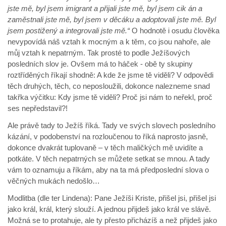
jste mě, byl jsem imigrant a přijali jste mě, byl jsem cik
án a
zaměstnali jste mě, byl jsem v děcáku a adoptovali jste mě. Byl
jsem postižený a integrovali jste mě.“
O hodnotě i osudu člověka
nevypovídá náš vztah k mocným a k těm, co jsou nahoře, ale
můj vztah k nepatrným. Tak prosté to podle Ježíšových
posledních slov je. Ovšem má to háček - obě ty skupiny
roztříděných říkají shodně: A kde že jsme tě viděli? V odpovědi
těch druhých, těch, co neposloužili, dokonce nalezneme snad
takřka výčitku: Kdy jsme tě viděli? Proč jsi nám to neřekl, proč
ses nepředstavil?!
Ale právě tady to Ježíš říká. Tady ve svých slovech posledního
kázání, v podobenství na rozloučenou to říká naprosto jasně,
dokonce dvakrát tuplovaně – v těch maličkých mě uvidíte a
potkáte. V těch nepatrných se můžete setkat se mnou. A tady
vám to oznamuju a říkám, aby na ta má předposlední slova o
věčných mukách nedošlo…
Modlitba (dle ter Lindena): Pane Ježíši Kriste, přišel jsi, přišel jsi
jako král, král, který slouží. A jednou přijdeš jako král ve slávě.
Možná se to protahuje, ale ty přesto přicházíš a než přijdeš jako