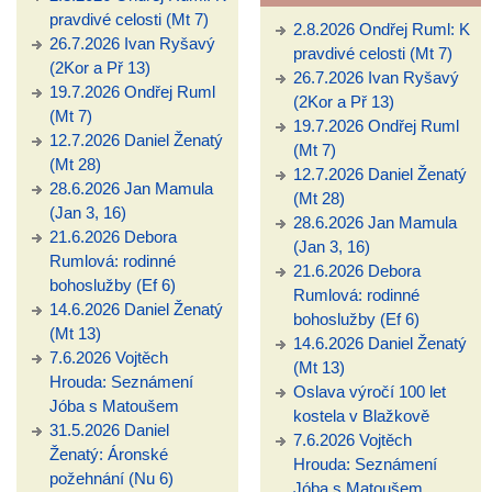
pravdivé celosti (Mt 7)
2.8.2026 Ondřej Ruml: K
26.7.2026 Ivan Ryšavý
pravdivé celosti (Mt 7)
(2Kor a Př 13)
26.7.2026 Ivan Ryšavý
19.7.2026 Ondřej Ruml
(2Kor a Př 13)
(Mt 7)
19.7.2026 Ondřej Ruml
12.7.2026 Daniel Ženatý
(Mt 7)
(Mt 28)
12.7.2026 Daniel Ženatý
28.6.2026 Jan Mamula
(Mt 28)
(Jan 3, 16)
28.6.2026 Jan Mamula
21.6.2026 Debora
(Jan 3, 16)
Rumlová: rodinné
21.6.2026 Debora
bohoslužby (Ef 6)
Rumlová: rodinné
14.6.2026 Daniel Ženatý
bohoslužby (Ef 6)
(Mt 13)
14.6.2026 Daniel Ženatý
7.6.2026 Vojtěch
(Mt 13)
Hrouda: Seznámení
Oslava výročí 100 let
Jóba s Matoušem
kostela v Blažkově
31.5.2026 Daniel
7.6.2026 Vojtěch
Ženatý: Áronské
Hrouda: Seznámení
požehnání (Nu 6)
Jóba s Matoušem