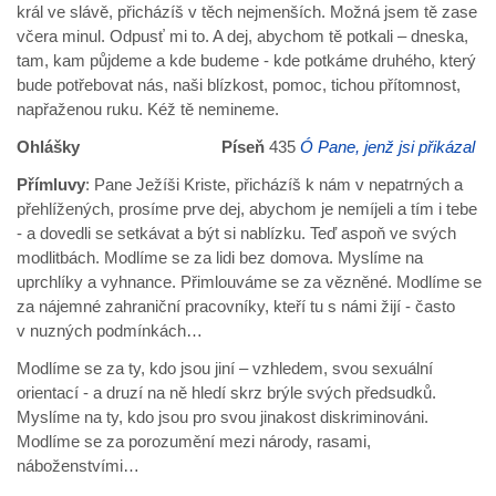
král ve slávě, přicházíš v těch nejmenších. Možná jsem tě zase
včera minul. Odpusť mi to. A dej, abychom tě potkali – dneska,
tam, kam půjdeme a kde budeme - kde potkáme druhého, který
bude potřebovat nás, naši blízkost, pomoc, tichou přítomnost,
napřaženou ruku. Kéž tě nemineme.
Ohlášky Píseň
435
Ó Pane, jenž jsi přikázal
Přímluvy
: Pane Ježíši Kriste, přicházíš k nám v nepatrných a
přehlížených, prosíme prve dej, abychom je nemíjeli a tím i tebe
- a dovedli se setkávat a být si nablízku. Teď aspoň ve svých
modlitbách. Modlíme se za lidi bez domova. Myslíme na
uprchlíky a vyhnance. Přimlouváme se za vězněné. Modlíme se
za nájemné zahraniční pracovníky, kteří tu s námi žijí - často
v nuzných podmínkách…
Modlíme se za ty, kdo jsou jiní – vzhledem, svou sexuální
orientací - a druzí na ně hledí skrz brýle svých předsudků.
Myslíme na ty, kdo jsou pro svou jinakost diskriminováni.
Modlíme se za porozumění mezi národy, rasami,
náboženstvími…