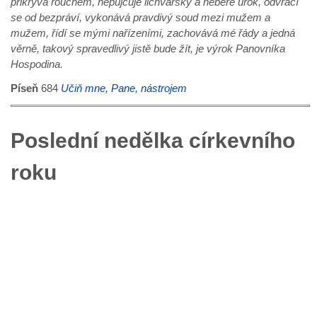
přikrývá rouchem, nepůjčuje lichvářsky a nebere úrok, odvrací
se od bezpráví, vykonává pravdivý soud mezi mužem a
mužem, řídí se mými nařízeními, zachovává mé řády a jedná
věrně, takový spravedlivý jistě bude žít, je výrok Panovníka
Hospodina.
Píseň
684
Učiň mne, Pane, nástrojem
Poslední nedělka církevního
roku