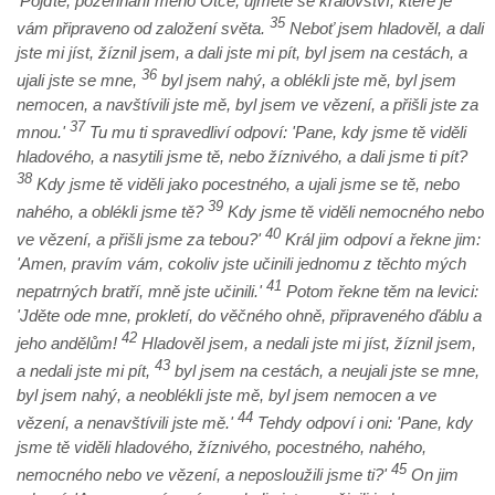
'Pojďte, požehnaní mého Otce, ujměte se království, které je
35
vám připraveno od založení světa.
Neboť jsem hladověl, a dali
jste mi jíst, žíznil jsem, a dali jste mi pít, byl jsem na cestách, a
36
ujali jste se mne,
byl jsem nahý, a oblékli jste mě, byl jsem
nemocen, a navštívili jste mě, byl jsem ve vězení, a přišli jste za
37
mnou.'
Tu mu ti spravedliví odpoví: 'Pane, kdy jsme tě viděli
hladového, a nasytili jsme tě, nebo žíznivého, a dali jsme ti pít?
38
Kdy jsme tě viděli jako pocestného, a ujali jsme se tě, nebo
39
nahého, a oblékli jsme tě?
Kdy jsme tě viděli nemocného nebo
40
ve vězení, a přišli jsme za tebou?'
Král jim odpoví a řekne jim:
'Amen, pravím vám, cokoliv jste učinili jednomu z těchto mých
41
nepatrných bratří, mně jste učinili.'
Potom řekne těm na levici:
'Jděte ode mne, prokletí, do věčného ohně, připraveného ďáblu a
42
jeho andělům!
Hladověl jsem, a nedali jste mi jíst, žíznil jsem,
43
a nedali jste mi pít,
byl jsem na cestách, a neujali jste se mne,
byl jsem nahý, a neoblékli jste mě, byl jsem nemocen a ve
44
vězení, a nenavštívili jste mě.'
Tehdy odpoví i oni: 'Pane, kdy
jsme tě viděli hladového, žíznivého, pocestného, nahého,
45
nemocného nebo ve vězení, a neposloužili jsme ti?'
On jim