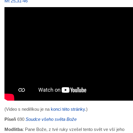
Mt 25,31-46
(Video s nedělkou je na
konci této stránky
.)
Píseň
690
Soudce všeho světa Bože
Modlitba
: Pane Bože, z tvé ruky vzešel tento svět ve vší jeho