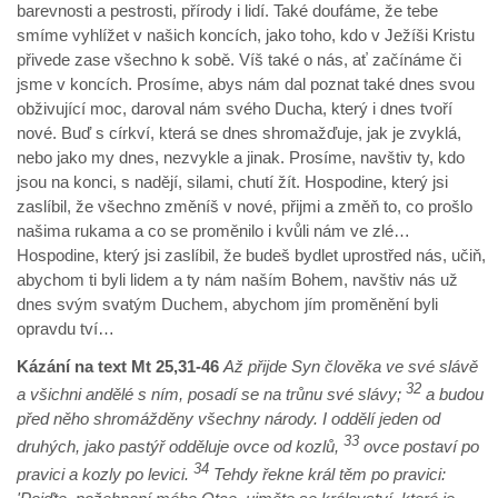
barevnosti a pestrosti, přírody i lidí. Také doufáme, že tebe
smíme vyhlížet v našich koncích, jako toho, kdo v Ježíši Kristu
přivede zase všechno k sobě. Víš také o nás, ať začínáme či
jsme v koncích. Prosíme, abys nám dal poznat také dnes svou
obživující moc, daroval nám svého Ducha, který i dnes tvoří
nové. Buď s církví, která se dnes shromažďuje, jak je zvyklá,
nebo jako my dnes, nezvykle a jinak. Prosíme, navštiv ty, kdo
jsou na konci, s nadějí, silami, chutí žít. Hospodine, který jsi
zaslíbil, že všechno změníš v nové, přijmi a změň to, co prošlo
našima rukama a co se proměnilo i kvůli nám ve zlé…
Hospodine, který jsi zaslíbil, že budeš bydlet uprostřed nás, učiň,
abychom ti byli lidem a ty nám naším Bohem, navštiv nás už
dnes svým svatým Duchem, abychom jím proměnění byli
opravdu tví…
Kázání na text Mt 25,31-46
Až přijde Syn člověka ve své slávě
32
a všichni andělé s ním, posadí se na trůnu své slávy;
a budou
před něho shromážděny všechny národy. I oddělí jeden od
33
druhých, jako pastýř odděluje ovce od kozlů,
ovce postaví po
34
pravici a kozly po levici.
Tehdy řekne král těm po pravici: