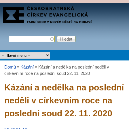
Přejít k hlavnímu obsahu
FARNÍ
SBOR
ČCE
Hledat
Vyhledávání
Hlavní menu
Domů
»
Kázání
»
Kázání a nedělka na poslední neděli v
Jste zde
církevním roce na poslední soud 22. 11. 2020
Kázání a nedělka na poslední
neděli v církevním roce na
poslední soud 22. 11. 2020