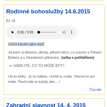
Civi
20. 
Rodinné bohoslužby 14.6.2015
201
Ex 16
Uložit
kázání jako mp3
.
Já jsem si dneska, děcka, přinesl něco, co souvisí s Pánem
Bohem a s Desaterem přikázání. (
taška s polštářkem)
HÁDEJTE, CO TO MŮŽE BÝT?
/Je to lehký. Je to měkký. Určitě to znáte. Všichni to asi
máte. Používáte to každý den…./
Číst dál
Rod
boh
14.
Zahradní slavnost 14. 4. 2015