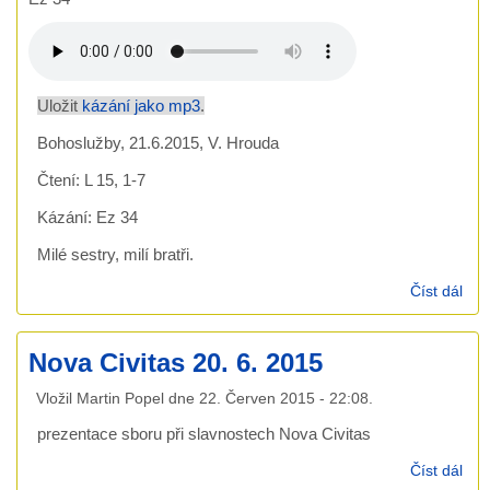
Uložit
kázání jako mp3
.
Bohoslužby, 21.6.2015, V. Hrouda
Čtení: L 15, 1-7
Kázání: Ez 34
Milé sestry, milí bratři.
Číst dál
káz
21.
- Vo
Nova Civitas 20. 6. 2015
Hro
Vložil
Martin Popel
dne
22. Červen 2015 - 22:08
.
prezentace sboru při slavnostech Nova Civitas
Číst dál
No