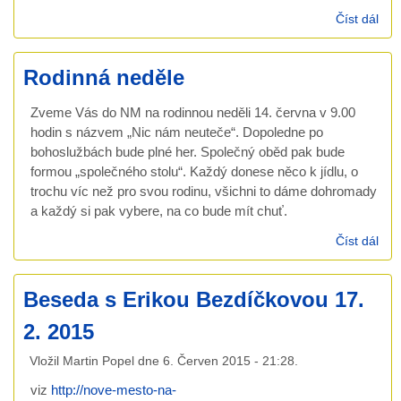
Číst dál
Zpr
a
ohl
Rodinná neděle
čer
201
Zveme Vás do NM na rodinnou neděli 14. června v 9.00
hodin s názvem „Nic nám neuteče“. Dopoledne po
bohoslužbách bude plné her. Společný oběd pak bude
formou „společného stolu“. Každý donese něco k jídlu, o
trochu víc než pro svou rodinu, všichni to dáme dohromady
a každý si pak vybere, na co bude mít chuť.
Číst dál
Rod
ned
Beseda s Erikou Bezdíčkovou 17.
2. 2015
Vložil
Martin Popel
dne
6. Červen 2015 - 21:28
.
viz
http://nove-mesto-na-