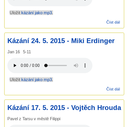
Uložit
kázání jako mp3
.
Číst dál
Káz
5. 
Ida
Kázání 24. 5. 2015 - Miki Erdinger
Ten
Jan 16
5-11
Uložit
kázání jako mp3
.
Číst dál
Káz
24. 
201
Kázání 17. 5. 2015 - Vojtěch Hrouda
Mik
Erd
Pavel z Tarsu v městě Filippi