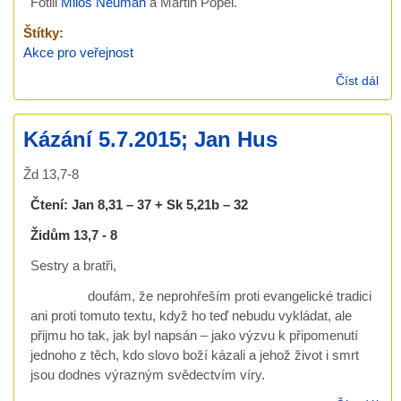
Fotili
Miloš Neuman
a Martin Popel.
Štítky:
Akce pro veřejnost
Číst dál
Jan
den
5. 7
Kázání 5.7.2015; Jan Hus
201
Žd 13,7-8
Čtení:
Jan 8,31 – 37 + Sk 5,21b – 32
Židům 13,7 - 8
Sestry a bratři,
doufám, že neprohřeším proti evangelické tradici
ani proti tomuto textu, když ho teď nebudu vykládat, ale
přijmu ho tak, jak byl napsán – jako výzvu k připomenutí
jednoho z těch, kdo slovo boží kázali a jehož život i smrt
jsou dodnes výrazným svědectvím víry.