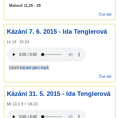
Matouš 11,25 - 29
Číst dál
Káz
12.
Kázání 7. 6. 2015 - Ida Tenglerová
Lk 14
15-24
Uložit
kázání jako mp3
.
Číst dál
Káz
6. 
Ida
Kázání 31. 5. 2015 - Ida Tenglerová
Ten
Mt 13,1-9 + 18-23