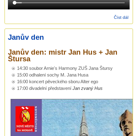
Číst dál
Zah
sla
14. 
Janův den
201
Janův den: mistr Jan Hus + Jan
Štursa
14:30 soubor Arnie's Harmony ZUŠ Jana Štursy
15:00 odhalení sochy M. Jana Husa
16:00 koncert pěveckého sboru Alter ego
17:00 divadelní představení
Jan zvaný Hus