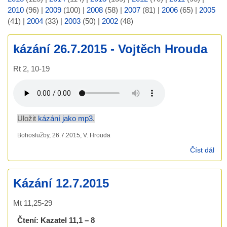
2010
(96)
|
2009
(100)
|
2008
(58)
|
2007
(81)
|
2006
(65)
|
2005
(41)
|
2004
(33)
|
2003
(50)
|
2002
(48)
kázání 26.7.2015 - Vojtěch Hrouda
Rt 2, 10-19
Uložit
kázání jako mp3
.
Bohoslužby, 26.7.2015, V. Hrouda
Číst dál
káz
26.
- Vo
Kázání 12.7.2015
Hro
Mt 11,25-29
Čtení:
Kazatel 11,1 – 8