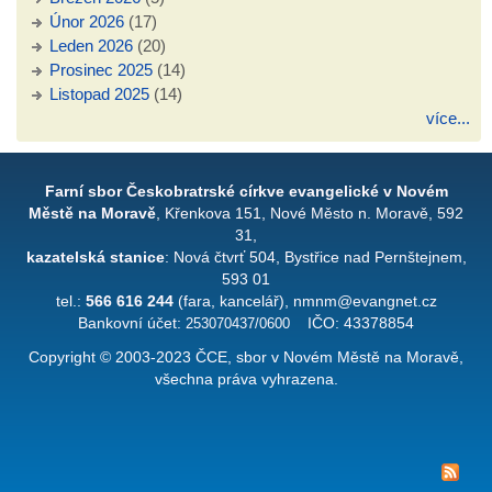
Únor 2026
(17)
Leden 2026
(20)
Prosinec 2025
(14)
Listopad 2025
(14)
více...
Farní sbor Českobratrské církve evangelické v Novém
Městě na Moravě
, Křenkova 151, Nové Město n. Moravě, 592
31,
kazatelská stanice
: Nová čtvrť 504, Bystřice nad Pernštejnem,
593 01
tel.:
566 616 244
(fara, kancelář), nmnm@evangnet.cz
Bankovní účet:
253070437/0600
IČO: 43378854
Copyright © 2003-2023 ČCE, sbor v Novém Městě na Moravě,
všechna práva vyhrazena.