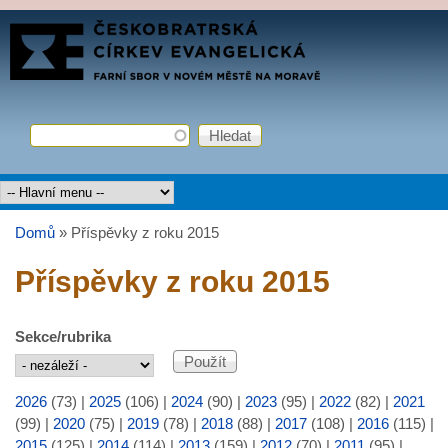
Přejít k hlavnímu obsahu
FARNÍ
SBOR
ČCE
Hledat
Vyhledávání
Hlavní menu
Domů
»
Příspěvky z roku 2015
Jste zde
Příspěvky z roku 2015
Sekce/rubrika
2026
(73)
|
2025
(106)
|
2024
(90)
|
2023
(95)
|
2022
(82)
|
2021
(99)
|
2020
(75)
|
2019
(78)
|
2018
(88)
|
2017
(108)
|
2016
(115)
|
2015
(125)
|
2014
(114)
|
2013
(159)
|
2012
(70)
|
2011
(95)
|