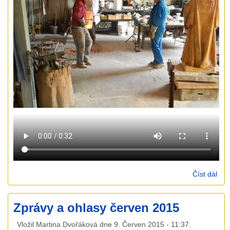
Číst dál
Odl
soc
mis
Zprávy a ohlasy červen 2015
Jan
Hu
Vložil
Martina Dvořáková
dne
9. Červen 2015 - 11:37
.