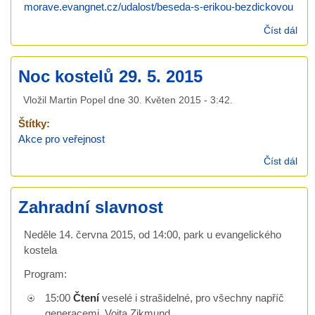
morave.evangnet.cz/udalost/beseda-s-erikou-bezdickovou
Číst dál
Bes
Eri
Bez
Noc kostelů 29. 5. 2015
17.
Vložil
Martin Popel
dne
30. Květen 2015 - 3:42
.
Štítky:
Akce pro veřejnost
Číst dál
No
kos
29. 
Zahradní slavnost
201
Neděle 14. června 2015, od 14:00, park u evangelického
kostela
Program:
15:00
Čtení
veselé i strašidelné, pro všechny napříč
generacemi, Vojta Zikmund