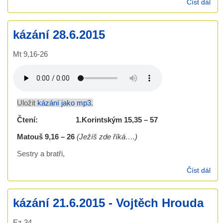
Číst dál
Káz
5.7
Jan
kázání 28.6.2015
Mt 9,16-26
Uložit
kázání jako mp3
.
Čtení:
1.Korintským 15,35 – 57
Matouš 9,16 – 26
(Ježíš zde říká….)
Sestry a bratři,
Číst dál
káz
28.
kázání 21.6.2015 - Vojtěch Hrouda
Ez 34