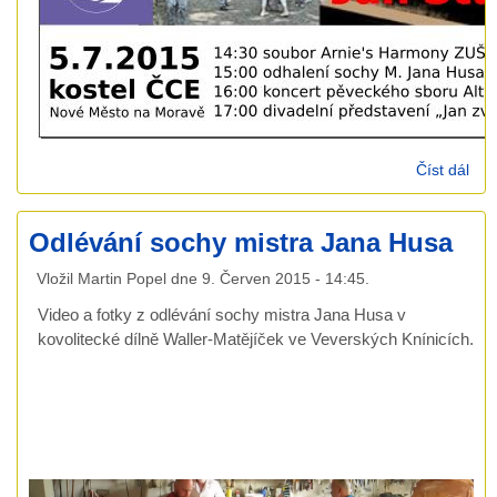
Číst dál
Jan
den
Odlévání sochy mistra Jana Husa
Vložil
Martin Popel
dne
9. Červen 2015 - 14:45
.
Video a fotky z odlévání sochy mistra Jana Husa v
kovolitecké dílně Waller-Matějíček ve Veverských Knínicích.