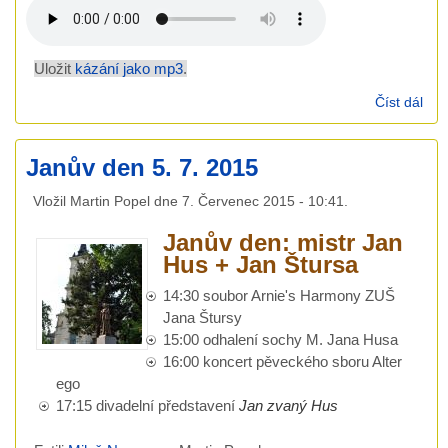
Uložit
kázání jako mp3
.
Číst dál
Káz
17. 
201
Janův den 5. 7. 2015
Voj
Hro
Vložil
Martin Popel
dne
7. Červenec 2015 - 10:41
.
Janův den: mistr Jan
Hus + Jan Štursa
14:30 soubor Arnie's Harmony ZUŠ
Jana Štursy
15:00 odhalení sochy M. Jana Husa
16:00 koncert pěveckého sboru Alter
ego
17:15 divadelní představení
Jan zvaný Hus