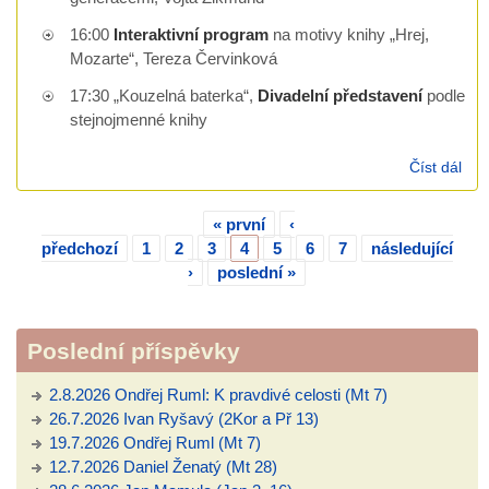
16:00
Interaktivní program
na motivy knihy „Hrej,
Mozarte“, Tereza Červinková
17:30 „Kouzelná baterka“,
Divadelní představení
podle
stejnojmenné knihy
Číst dál
Zah
sla
« první
‹
Stránky
předchozí
1
2
3
4
5
6
7
následující
›
poslední »
Poslední příspěvky
2.8.2026 Ondřej Ruml: K pravdivé celosti (Mt 7)
26.7.2026 Ivan Ryšavý (2Kor a Př 13)
19.7.2026 Ondřej Ruml (Mt 7)
12.7.2026 Daniel Ženatý (Mt 28)