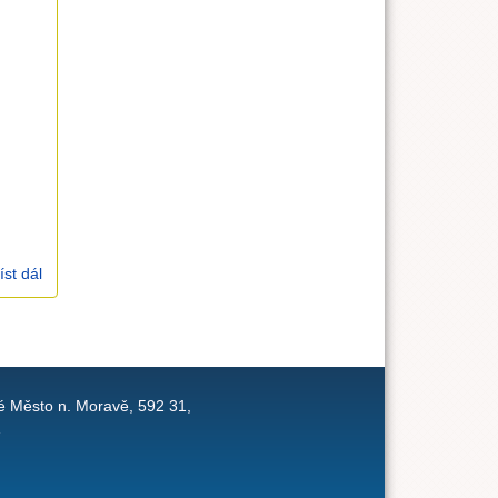
íst dál
1.1.2025 Ondřej Ruml (1Te 5)
é Město n. Moravě, 592 31,
1