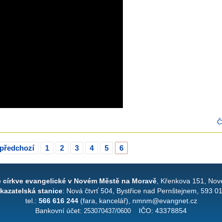
Č
 předchozí
1
2
3
4
5
6
é církve evangelické v Novém Městě na Moravě
, Křenkova 151, Nov
kazatelská stanice
: Nová čtvrť 504, Bystřice nad Pernštejnem, 593 0
tel.:
566 616 244
(fara, kancelář), nmnm@evangnet.cz
Bankovní účet:
253070437/0600
IČO: 43378854