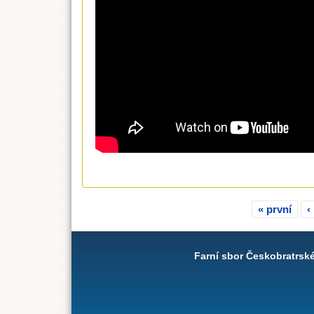
« první
‹
Stránky
Farní sbor Českobratrsk