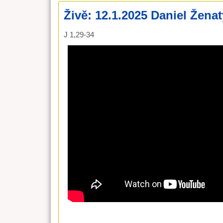
Živě: 12.1.2025 Daniel Ženat
J 1,29-34