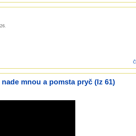
:26
.
Č
 nade mnou a pomsta pryč (Iz 61)