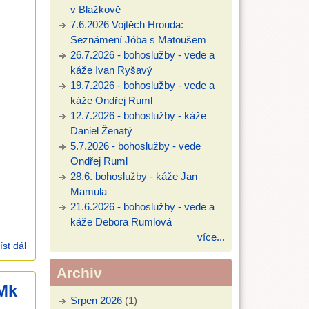
v Blažkově
7.6.2026 Vojtěch Hrouda:
Seznámení Jóba s Matoušem
26.7.2026 - bohoslužby - vede a
káže Ivan Ryšavý
19.7.2026 - bohoslužby - vede a
káže Ondřej Ruml
12.7.2026 - bohoslužby - káže
Daniel Ženatý
5.7.2026 - bohoslužby - vede
Ondřej Ruml
28.6. bohoslužby - káže Jan
Mamula
21.6.2026 - bohoslužby - vede a
káže Debora Rumlová
více...
íst dál
26.1.2025 Ondřej Ruml: Přes-hraniční uzdravení (Mt 8)
Archiv
(Mk
Srpen 2026
(1)