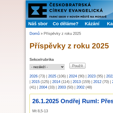
FARNÍ
SBOR
Náš sbor
Co děláme?
Kázání
Ka
Hlavní menu
ČCE
Domů
»
Příspěvky z roku 2025
Jste zde
Příspěvky z roku 2025
Sekce/rubrika
2026
(73)
|
2025
(106)
|
2024
(90)
|
2023
(95)
|
202
|
2015
(125)
|
2014
(114)
|
2013
(159)
|
2012
(70)
|
(41)
|
2004
(33)
|
2003
(50)
|
2002
(48)
26.1.2025 Ondřej Ruml: Přes
Mt 8,5-13