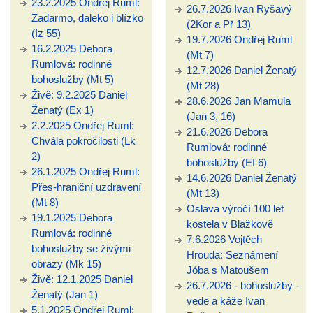
23.2.2025 Ondřej Ruml:
26.7.2026 Ivan Ryšavý
Zadarmo, daleko i blízko
(2Kor a Př 13)
(Iz 55)
19.7.2026 Ondřej Ruml
16.2.2025 Debora
(Mt 7)
Rumlová: rodinné
12.7.2026 Daniel Ženatý
bohoslužby (Mt 5)
(Mt 28)
Živě: 9.2.2025 Daniel
28.6.2026 Jan Mamula
Ženatý (Ex 1)
(Jan 3, 16)
2.2.2025 Ondřej Ruml:
21.6.2026 Debora
Chvála pokročilosti (Lk
Rumlová: rodinné
2)
bohoslužby (Ef 6)
26.1.2025 Ondřej Ruml:
14.6.2026 Daniel Ženatý
Přes-hraniční uzdravení
(Mt 13)
(Mt 8)
Oslava výročí 100 let
19.1.2025 Debora
kostela v Blažkově
Rumlová: rodinné
7.6.2026 Vojtěch
bohoslužby se živými
Hrouda: Seznámení
obrazy (Mk 15)
Jóba s Matoušem
Živě: 12.1.2025 Daniel
26.7.2026 - bohoslužby -
Ženatý (Jan 1)
vede a káže Ivan
5.1.2025 Ondřej Ruml: