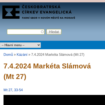
Přejít k hlavnímu obsahu
FARNÍ
SBOR
ČCE
Hledat
Vyhledávání
Hlavní menu
Domů
»
Kázání
»
7.4.2024 Markéta Slámová (Mt 27)
Jste zde
7.4.2024 Markéta Slámová
(Mt 27)
Mt 27, 33-54