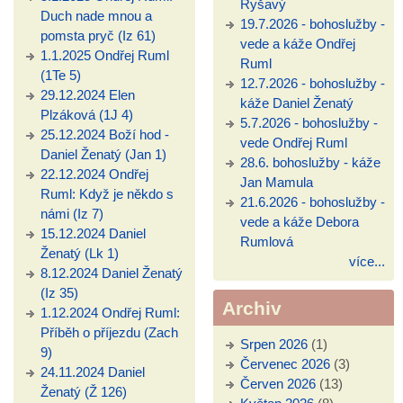
Ryšavý
Duch nade mnou a
19.7.2026 - bohoslužby -
pomsta pryč (Iz 61)
vede a káže Ondřej
1.1.2025 Ondřej Ruml
Ruml
(1Te 5)
12.7.2026 - bohoslužby -
29.12.2024 Elen
káže Daniel Ženatý
Plzáková (1J 4)
5.7.2026 - bohoslužby -
25.12.2024 Boží hod -
vede Ondřej Ruml
Daniel Ženatý (Jan 1)
28.6. bohoslužby - káže
22.12.2024 Ondřej
Jan Mamula
Ruml: Když je někdo s
21.6.2026 - bohoslužby -
námi (Iz 7)
vede a káže Debora
15.12.2024 Daniel
Rumlová
Ženatý (Lk 1)
více...
8.12.2024 Daniel Ženatý
(Iz 35)
Archiv
1.12.2024 Ondřej Ruml:
Příběh o příjezdu (Zach
Srpen 2026
(1)
9)
Červenec 2026
(3)
24.11.2024 Daniel
Červen 2026
(13)
Ženatý (Ž 126)