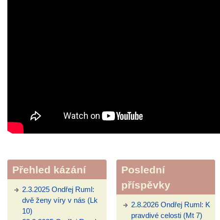
Přehled kázání
Poslední
příspěvky
2.3.2025 Ondřej Ruml:
dvě ženy víry v nás (Lk
2.8.2026 Ondřej Ruml: K
10)
pravdivé celosti (Mt 7)