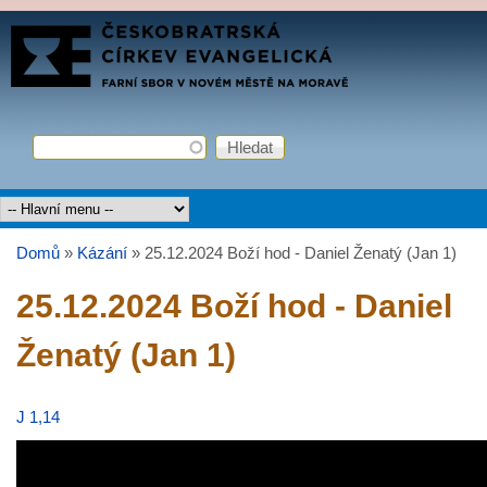
Přejít k hlavnímu obsahu
FARNÍ
SBOR
ČCE
Hledat
Vyhledávání
Hlavní menu
Domů
»
Kázání
»
25.12.2024 Boží hod - Daniel Ženatý (Jan 1)
Jste zde
25.12.2024 Boží hod - Daniel
Ženatý (Jan 1)
J 1,14