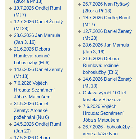
(2Kor a Př 13)
26.7.2026 Ivan Ryšavý
19.7.2026 Ondřej Ruml
(2Kor a Př 13)
(Mt 7)
19.7.2026 Ondřej Ruml
12.7.2026 Daniel Ženatý
(Mt 7)
(Mt 28)
12.7.2026 Daniel Ženatý
28.6.2026 Jan Mamula
(Mt 28)
(Jan 3, 16)
28.6.2026 Jan Mamula
21.6.2026 Debora
(Jan 3, 16)
Rumlová: rodinné
21.6.2026 Debora
bohoslužby (Ef 6)
Rumlová: rodinné
14.6.2026 Daniel Ženatý
bohoslužby (Ef 6)
(Mt 13)
14.6.2026 Daniel Ženatý
7.6.2026 Vojtěch
(Mt 13)
Hrouda: Seznámení
Oslava výročí 100 let
Jóba s Matoušem
kostela v Blažkově
31.5.2026 Daniel
7.6.2026 Vojtěch
Ženatý: Áronské
Hrouda: Seznámení
požehnání (Nu 6)
Jóba s Matoušem
24.5.2026 Ondřej Ruml
26.7.2026 - bohoslužby -
(Jan 20)
vede a káže Ivan
17.5.2026 Debora