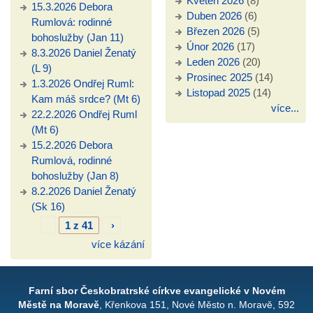
Květen 2026
(8)
15.3.2026 Debora
Duben 2026
(6)
Rumlová: rodinné
Březen 2026
(5)
bohoslužby (Jan 11)
Únor 2026
(17)
8.3.2026 Daniel Ženatý
Leden 2026
(20)
(L 9)
Prosinec 2025
(14)
1.3.2026 Ondřej Ruml:
Listopad 2025
(14)
Kam máš srdce? (Mt 6)
více...
22.2.2026 Ondřej Ruml
(Mt 6)
15.2.2026 Debora
Rumlová, rodinné
bohoslužby (Jan 8)
8.2.2026 Daniel Ženatý
(Sk 16)
1 z 41
›
více kázání
Farní sbor Českobratrské církve evangelické v Novém
Městě na Moravě
, Křenkova 151, Nové Město n. Moravě, 592