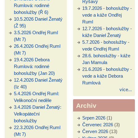
Ryšavý
Rumlová: rodinné
19.7.2026 - bohoslužby -
bohoslužby (Ř 6)
vede a káže Ondřej
10.5.2026 Daniel Ženatý
Ruml
(Ž 95)
12.7.2026 - bohoslužby -
3.5.2026 Ondřej Ruml
káže Daniel Ženatý
(Mt 7)
5.7.2026 - bohoslužby -
26.4.2026 Ondřej Ruml
vede Ondřej Ruml
(Mt 7)
28.6. bohoslužby - káže
19.4.2026 Debora
Jan Mamula
Rumlová: rodinné
21.6.2026 - bohoslužby -
bohoslužby (Jan 20)
vede a káže Debora
12.4.2026 Daniel Ženatý
Rumlová
(Iz 40)
více...
5.4.2026 Ondřej Ruml:
Velikonoční neděle
Archiv
3.4.2026 Daniel Ženatý:
Velkopáteční
Srpen 2026
(1)
bohoslužby
Červenec 2026
(3)
22.3.2026 Ondřej Ruml
Červen 2026
(13)
(Mt 7)