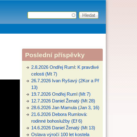
Hledat
Vyhledávání
Poslední příspěvky
2.8.2026 Ondřej Ruml: K pravdivé
celosti (Mt 7)
26.7.2026 Ivan Ryšavý (2Kor a Př
13)
19.7.2026 Ondřej Ruml (Mt 7)
12.7.2026 Daniel Ženatý (Mt 28)
28.6.2026 Jan Mamula (Jan 3, 16)
21.6.2026 Debora Rumlová:
rodinné bohoslužby (Ef 6)
14.6.2026 Daniel Ženatý (Mt 13)
Oslava výročí 100 let kostela