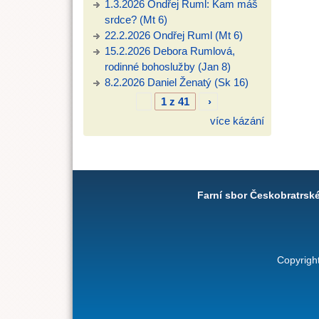
1.3.2026 Ondřej Ruml: Kam máš
srdce? (Mt 6)
22.2.2026 Ondřej Ruml (Mt 6)
15.2.2026 Debora Rumlová,
rodinné bohoslužby (Jan 8)
8.2.2026 Daniel Ženatý (Sk 16)
1 z 41
›
více kázání
Farní sbor Českobratrsk
Copyrigh