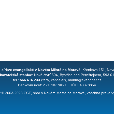
é církve evangelické v Novém Městě na Moravě
, Křenkova 151, Nov
kazatelská stanice
: Nová čtvrť 504, Bystřice nad Pernštejnem, 593 0
tel.:
566 616 244
(fara, kancelář), nmnm@evangnet.cz
Bankovní účet:
253070437/0600
IČO: 43378854
t © 2003-2023 ČCE, sbor v Novém Městě na Moravě, všechna práva v