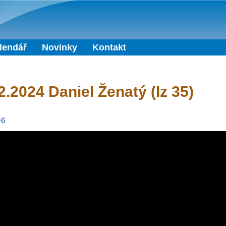
Přejít k hlavnímu obsahu
lendář
Novinky
Kontakt
2.2024 Daniel Ženatý (Iz 35)
-6