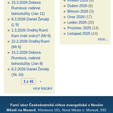
Květen 2026
(8)
15.3.2026 Debora
Duben 2026
(6)
Rumlová: rodinné
Březen 2026
(5)
bohoslužby (Jan 11)
Únor 2026
(17)
8.3.2026 Daniel Ženatý
Leden 2026
(20)
(L 9)
Prosinec 2025
(14)
1.3.2026 Ondřej Ruml:
Listopad 2025
(14)
Kam máš srdce? (Mt 6)
více...
22.2.2026 Ondřej Ruml
(Mt 6)
15.2.2026 Debora
Rumlová, rodinné
bohoslužby (Jan 8)
8.2.2026 Daniel Ženatý
(Sk 16)
1 z 41
›
více kázání
Farní sbor Českobratrské církve evangelické v Novém
Městě na Moravě
, Křenkova 151, Nové Město n. Moravě, 592