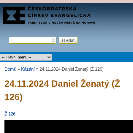
Přejít k hlavnímu obsahu
FARNÍ
SBOR
ČCE
Hledat
Vyhledávání
Hlavní menu
Domů
»
Kázání
»
24.11.2024 Daniel Ženatý (Ž 126)
Jste zde
24.11.2024 Daniel Ženatý (Ž
126)
Ž 126