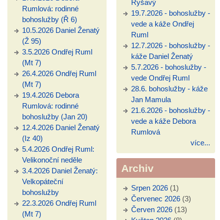
Ryšavý
Rumlová: rodinné
19.7.2026 - bohoslužby -
bohoslužby (Ř 6)
vede a káže Ondřej
10.5.2026 Daniel Ženatý
Ruml
(Ž 95)
12.7.2026 - bohoslužby -
3.5.2026 Ondřej Ruml
káže Daniel Ženatý
(Mt 7)
5.7.2026 - bohoslužby -
26.4.2026 Ondřej Ruml
vede Ondřej Ruml
(Mt 7)
28.6. bohoslužby - káže
19.4.2026 Debora
Jan Mamula
Rumlová: rodinné
21.6.2026 - bohoslužby -
bohoslužby (Jan 20)
vede a káže Debora
12.4.2026 Daniel Ženatý
Rumlová
(Iz 40)
více...
5.4.2026 Ondřej Ruml:
Velikonoční neděle
Archiv
3.4.2026 Daniel Ženatý:
Velkopáteční
Srpen 2026
(1)
bohoslužby
Červenec 2026
(3)
22.3.2026 Ondřej Ruml
Červen 2026
(13)
(Mt 7)