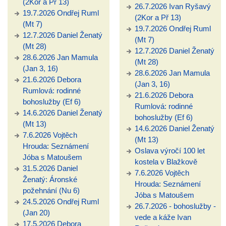
(2Kor a Př 13)
26.7.2026 Ivan Ryšavý
19.7.2026 Ondřej Ruml
(2Kor a Př 13)
(Mt 7)
19.7.2026 Ondřej Ruml
12.7.2026 Daniel Ženatý
(Mt 7)
(Mt 28)
12.7.2026 Daniel Ženatý
28.6.2026 Jan Mamula
(Mt 28)
(Jan 3, 16)
28.6.2026 Jan Mamula
21.6.2026 Debora
(Jan 3, 16)
Rumlová: rodinné
21.6.2026 Debora
bohoslužby (Ef 6)
Rumlová: rodinné
14.6.2026 Daniel Ženatý
bohoslužby (Ef 6)
(Mt 13)
14.6.2026 Daniel Ženatý
7.6.2026 Vojtěch
(Mt 13)
Hrouda: Seznámení
Oslava výročí 100 let
Jóba s Matoušem
kostela v Blažkově
31.5.2026 Daniel
7.6.2026 Vojtěch
Ženatý: Áronské
Hrouda: Seznámení
požehnání (Nu 6)
Jóba s Matoušem
24.5.2026 Ondřej Ruml
26.7.2026 - bohoslužby -
(Jan 20)
vede a káže Ivan
17.5.2026 Debora