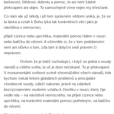
laskavost, štědrost, dobrotu a pomoc, to asi není žádné
překvapení ani objev. To samozřejmě víme nejen my křesťané.
Co nám ale už někdy i při tom správném vědomí uniká, je, že se
ta láska a vztah k Bohu týká tak konkrétních věcí jako je
návštěva v nemocnici,
přijetí cizince nebo uprchlíka, materiální pomoci lidem v nouzi
nebo balíčku do vězení. A všimněte si, že v tom podobenství
není ani slůvko o tom, zda tam ti dotyční sedí právem či
neprávem.
Ovšem že je totéž rozhodující, i když se jedná o osudy
národů a celého světa, to už je dost nečekané. To je překvapení.
V monumentální světové scéně shromáždění všech národů, kde
bychom čekali řešení globálních problémů a principiální
všeobecné soudy, záleží nakonec právě na zdánlivě
bezvýznamném osobním vztahu k člověku v nouzi, který žije
vedle nás – na návštěvě nemocného, na přijetí cizince nebo
uprchlíka, na konkrétní materiální pomoci potřebným, na balíčku
do vězení.