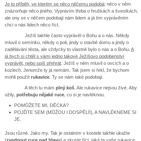
Je to příběh, ve kterém se něco něčemu podobá
; něco v něm
znázorňuje něco jiného. Vyprávím třeba o hruškách a švestkách,
ale ony se v něčem podobají nám lidem a já tím vyprávěním
chci o nás lidech něco říct.
Ježíš takhle často vyprávěl o Bohu a o nás. Někdy
mluvil o semínku, někdy o poli, jindy o stavbě domu a jindy o
zadělávání těsta, ale vždycky to vlastně bylo o nás a o Bohu.
A
já bych si chtěl s vámi jedno takové Ježíšovo podobenství
vyprávět, nebo spíš přehrát
. Ježíš v něm mluvil o ovcích a o
kozlech. Jenomže ty já nemám. Tak jsem si řekl, že bychom
mohli použít
rukavice
. Ty se nám také podobají.
A těch tu mám
plný koš
. Ale rukavice nejsou živé. Aby
ožily,
potřebuju nějaké ruce
, co si je navléknou.
POMŮŽETE MI, DĚCKA?
POJĎTE SEM (MŮŽOU I DOSPĚLÍ!), A NAVLÉKNEME SI
JE.
Jsou různé. Jako my. Tak je ostatním v kostele takhle ukažte
(
zvednout ruce nad hlavu
) a zkuste říct, jaká ta vaše rukavice