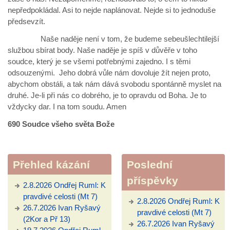
nepředpokládal. Asi to nejde naplánovat. Nejde si to jednoduše
předsevzít.
Naše naděje není v tom, že budeme sebeušlechtilejší
službou sbírat body. Naše naděje je spíš v důvěře v toho
soudce, který je se všemi potřebnými zajedno. I s těmi
odsouzenými. Jeho dobrá vůle nám dovoluje žít nejen proto,
abychom obstáli, a tak nám dává svobodu spontánně myslet na
druhé. Je-li při nás co dobrého, je to opravdu od Boha. Je to
vždycky dar. I na tom soudu. Amen
690 Soudce všeho světa Bože
Přehled kázání
Poslední
příspěvky
2.8.2026 Ondřej Ruml: K
pravdivé celosti (Mt 7)
2.8.2026 Ondřej Ruml: K
26.7.2026 Ivan Ryšavý
pravdivé celosti (Mt 7)
(2Kor a Př 13)
26.7.2026 Ivan Ryšavý