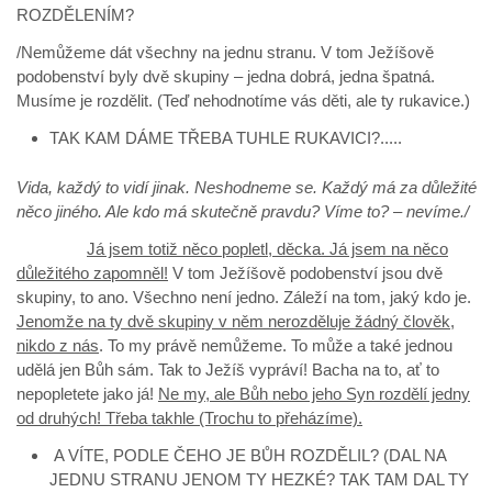
ROZDĚLENÍM?
/Nemůžeme dát všechny na jednu stranu. V tom Ježíšově
podobenství byly dvě skupiny – jedna dobrá, jedna špatná.
Musíme je rozdělit. (Teď nehodnotíme vás děti, ale ty rukavice.)
TAK KAM DÁME TŘEBA TUHLE RUKAVICI?.....
Vida, každý to vidí jinak. Neshodneme se. Každý má za důležité
něco jiného. Ale kdo má skutečně pravdu? Víme to? – nevíme./
Já jsem totiž něco popletl, děcka. Já jsem na něco
důležitého zapomněl!
V tom Ježíšově podobenství jsou dvě
skupiny, to ano. Všechno není jedno. Záleží na tom, jaký kdo je.
Jenomže na ty dvě skupiny v něm nerozděluje žádný člověk,
nikdo z nás
. To my právě nemůžeme. To může a také jednou
udělá jen Bůh sám. Tak to Ježíš vypráví! Bacha na to, ať to
nepopletete jako já!
Ne my, ale Bůh nebo jeho Syn rozdělí jedny
od druhých! Třeba takhle (Trochu to přeházíme).
A VÍTE, PODLE ČEHO JE BŮH ROZDĚLIL? (DAL NA
JEDNU STRANU JENOM TY HEZKÉ? TAK TAM DAL TY