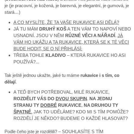
je (je pracovní, je kožená, je barevná, je elegantní, je gumová, je
stará…)
A CO MYSLÍTE, ŽE TA VAŠE RUKAVICE ASI DĚLÁ?
JÁ TU MÁM
DRUHÝ KOŠ
A TEN VÁM TO NAPOVÍ NEBO
USNADNÍ. JSOU V NĚM
RŮZNÉ VĚCI A NÁŘADÍ
.
JÁ
VÁM HO UKÁŽU A TA RUKAVICE, KTERÁ SE K TÉ VĚCI
BUDE HODIT, SE O NÍ PŘIHLÁSÍ:
TŘEBA TOHLE
KLADIVO
– KTERÁ RUKAVICE HO ASI
POUŽÍVÁ?...
Tak ještě jednou ukažte, jaké tu máme
rukavice i s tím, co
dělají
.
A TEĎ BYCH POTŘEBOVAL, MILÉ RUKAVICE,
ROZDĚLIT VÁS DO
DVOU SKUPIN
.
NA JEDNU
STRANU TY
DOBRÉ
RUKAVICE
,
NA DRUHOU TY
ŠPATNÉ
.
JAK TO UDĚLÁME? KDO MI S TÍM POMŮŽE?
ROZDĚLÍ JE NĚKDO? BUDEME O KAŽDÉ HLASOVAT?
Podle čeho jste je rozdělili? – SOUHLASÍTE S TÍM