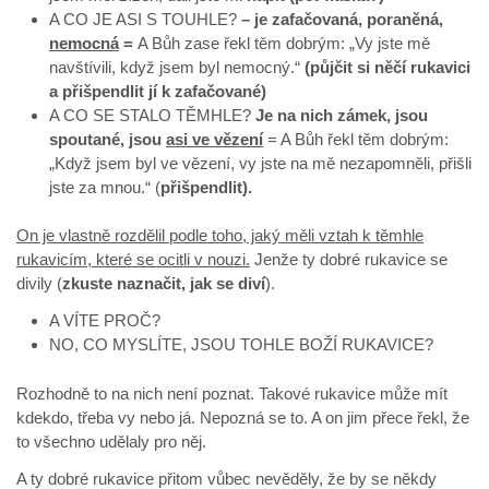
A CO JE ASI S TOUHLE?
– je zafačovaná, poraněná,
nemocná
=
A Bůh zase řekl těm dobrým: „Vy jste mě
navštívili, když jsem byl nemocný.“
(půjčit si něčí rukavici
a přišpendlit jí k zafačované)
A CO SE STALO TĚMHLE?
Je na nich zámek, jsou
spoutané, jsou
asi ve vězení
= A Bůh řekl těm dobrým:
„Když jsem byl ve vězení, vy jste na mě nezapomněli, přišli
jste za mnou.“ (
přišpendlit).
On je vlastně rozdělil podle toho, jaký měli vztah k těmhle
rukavicím, které se ocitli v nouzi.
Jenže ty dobré rukavice se
divily (
zkuste naznačit, jak se diví
).
A VÍTE PROČ?
NO, CO MYSLÍTE, JSOU TOHLE BOŽÍ RUKAVICE?
Rozhodně to na nich není poznat. Takové rukavice může mít
kdekdo, třeba vy nebo já. Nepozná se to. A on jim přece řekl, že
to všechno udělaly pro něj.
A ty dobré rukavice přitom vůbec nevěděly, že by se někdy