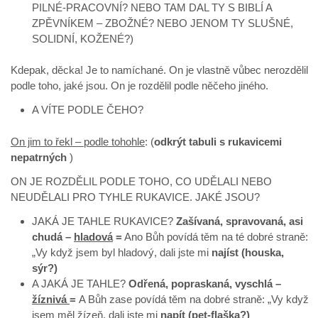
PILNÉ-PRACOVNÍ? NEBO TAM DAL TY S BIBLÍ A
ZPĚVNÍKEM – ZBOŽNÉ? NEBO JENOM TY SLUŠNÉ,
SOLIDNÍ, KOŽENÉ?)
Kdepak, děcka! Je to namíchané. On je vlastně vůbec nerozdělil
podle toho, jaké jsou. On je rozdělil podle něčeho jiného.
A VÍTE PODLE ČEHO?
On jim to řekl – podle tohohle
: (
odkrýt tabuli s rukavicemi
nepatrných
)
ON JE ROZDĚLIL PODLE TOHO, CO UDĚLALI NEBO
NEUDĚLALI PRO TYHLE RUKAVICE. JAKÉ JSOU?
JAKÁ JE TAHLE RUKAVICE?
Zašívaná, spravovaná, asi
chudá –
hladová
=
Ano Bůh povídá těm na té dobré straně:
„Vy když jsem byl hladový, dali jste mi
najíst (houska,
sýr?)
A JAKÁ JE TAHLE?
Odřená, popraskaná, vyschlá –
žíznivá
=
A Bůh zase povídá těm na dobré straně: „Vy když
jsem měl žízeň, dali jste mi
napít (pet-flaška?)