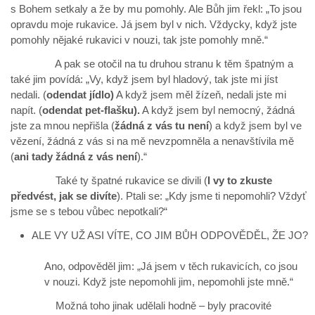
s Bohem setkaly a že by mu pomohly. Ale Bůh jim řekl: „To jsou
opravdu moje rukavice. Já jsem byl v nich. Vždycky, když jste
pomohly nějaké rukavici v nouzi, tak jste pomohly mně.“
A pak se otočil na tu druhou stranu k těm špatným a
také jim povídá: „Vy, když jsem byl hladový, tak jste mi jíst
nedali. (
odendat jídlo)
A když jsem měl žízeň, nedali jste mi
napít. (
odendat pet-flašku).
A když jsem byl nemocný, žádná
jste za mnou nepřišla (
žádná z vás tu není
) a když jsem byl ve
vězení, žádná z vás si na mě nevzpomněla a nenavštívila mě
(
ani tady žádná z vás není
).“
Také ty špatné rukavice se divili (
I vy to zkuste
předvést, jak se divíte
). Ptali se: „Kdy jsme ti nepomohli? Vždyť
jsme se s tebou vůbec nepotkali?“
ALE VY UŽ ASI VÍTE, CO JIM BŮH ODPOVĚDĚL, ŽE JO?
Ano, odpověděl jim: „Já jsem v těch rukavicích, co jsou
v nouzi. Když jste nepomohli jim, nepomohli jste mně.“
Možná toho jinak udělali hodně – byly pracovité