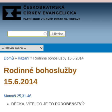
Přejít k hlavnímu obsahu
FARNÍ
SBOR
ČCE
Hledat
Vyhledávání
Hlavní menu
Domů
»
Kázání
»
Rodinné bohoslužby 15.6.2014
Jste zde
Rodinné bohoslužby
15.6.2014
Matouš 25,31-46
DĚCKA, VÍTE, CO JE TO
PODOBENSTVÍ
?