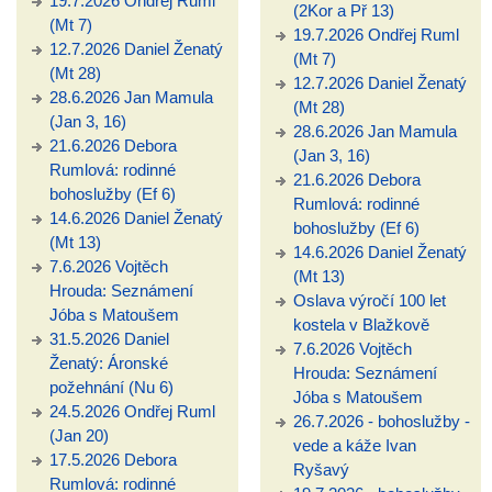
19.7.2026 Ondřej Ruml
(2Kor a Př 13)
(Mt 7)
19.7.2026 Ondřej Ruml
12.7.2026 Daniel Ženatý
(Mt 7)
(Mt 28)
12.7.2026 Daniel Ženatý
28.6.2026 Jan Mamula
(Mt 28)
(Jan 3, 16)
28.6.2026 Jan Mamula
21.6.2026 Debora
(Jan 3, 16)
Rumlová: rodinné
21.6.2026 Debora
bohoslužby (Ef 6)
Rumlová: rodinné
14.6.2026 Daniel Ženatý
bohoslužby (Ef 6)
(Mt 13)
14.6.2026 Daniel Ženatý
7.6.2026 Vojtěch
(Mt 13)
Hrouda: Seznámení
Oslava výročí 100 let
Jóba s Matoušem
kostela v Blažkově
31.5.2026 Daniel
7.6.2026 Vojtěch
Ženatý: Áronské
Hrouda: Seznámení
požehnání (Nu 6)
Jóba s Matoušem
24.5.2026 Ondřej Ruml
26.7.2026 - bohoslužby -
(Jan 20)
vede a káže Ivan
17.5.2026 Debora
Ryšavý
Rumlová: rodinné