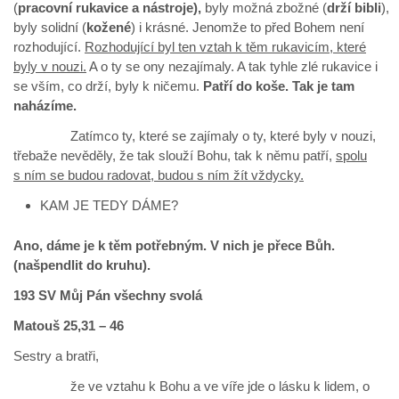
(
pracovní rukavice a nástroje),
byly možná zbožné (
drží bibli
),
byly solidní (
kožené
) i krásné. Jenomže to před Bohem není
rozhodující.
Rozhodující byl ten vztah k těm rukavicím, které
byly v nouzi.
A o ty se ony nezajímaly. A tak tyhle zlé rukavice i
se vším, co drží, byly k ničemu.
Patří do koše. Tak je tam
naházíme.
Zatímco ty, které se zajímaly o ty, které byly v nouzi,
třebaže nevěděly, že tak slouží Bohu, tak k němu patří,
spolu
s ním se budou radovat, budou s ním žít vždycky.
KAM JE TEDY DÁME?
Ano, dáme je k těm potřebným. V nich je přece Bůh.
(našpendlit do kruhu).
193 SV Můj Pán všechny svolá
Matouš 25,31 – 46
Sestry a bratři,
že ve vztahu k Bohu a ve víře jde o lásku k lidem, o