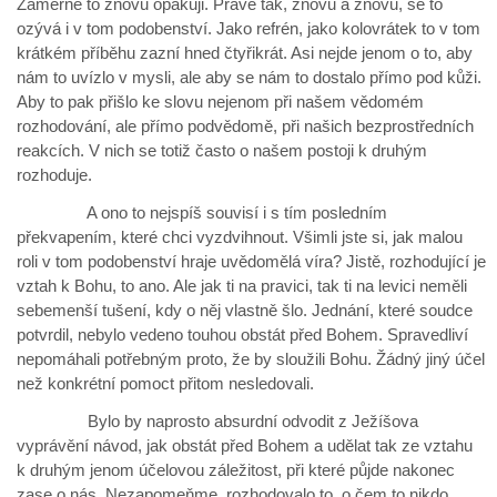
Záměrně to znovu opakuji. Právě tak, znovu a znovu, se to
ozývá i v tom podobenství. Jako refrén, jako kolovrátek to v tom
krátkém příběhu zazní hned čtyřikrát. Asi nejde jenom o to, aby
nám to uvízlo v mysli, ale aby se nám to dostalo přímo pod kůži.
Aby to pak přišlo ke slovu nejenom při našem vědomém
rozhodování, ale přímo podvědomě, při našich bezprostředních
reakcích. V nich se totiž často o našem postoji k druhým
rozhoduje.
A ono to nejspíš souvisí i s tím posledním
překvapením, které chci vyzdvihnout. Všimli jste si, jak malou
roli v tom podobenství hraje uvědomělá víra? Jistě, rozhodující je
vztah k Bohu, to ano. Ale jak ti na pravici, tak ti na levici neměli
sebemenší tušení, kdy o něj vlastně šlo. Jednání, které soudce
potvrdil, nebylo vedeno touhou obstát před Bohem. Spravedliví
nepomáhali potřebným proto, že by sloužili Bohu. Žádný jiný účel
než konkrétní pomoct přitom nesledovali.
Bylo by naprosto absurdní odvodit z Ježíšova
vyprávění návod, jak obstát před Bohem a udělat tak ze vztahu
k druhým jenom účelovou záležitost, při které půjde nakonec
zase o nás. Nezapomeňme, rozhodovalo to, o čem to nikdo