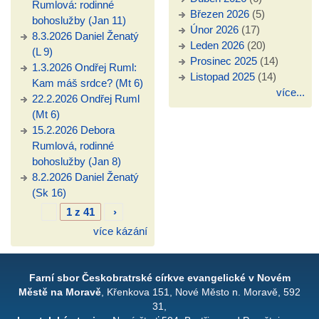
Rumlová: rodinné
Březen 2026
(5)
bohoslužby (Jan 11)
Únor 2026
(17)
8.3.2026 Daniel Ženatý
Leden 2026
(20)
(L 9)
Prosinec 2025
(14)
1.3.2026 Ondřej Ruml:
Listopad 2025
(14)
Kam máš srdce? (Mt 6)
více...
22.2.2026 Ondřej Ruml
(Mt 6)
15.2.2026 Debora
Rumlová, rodinné
bohoslužby (Jan 8)
8.2.2026 Daniel Ženatý
(Sk 16)
1 z 41
›
více kázání
Farní sbor Českobratrské církve evangelické v Novém
Městě na Moravě
, Křenkova 151, Nové Město n. Moravě, 592
31,