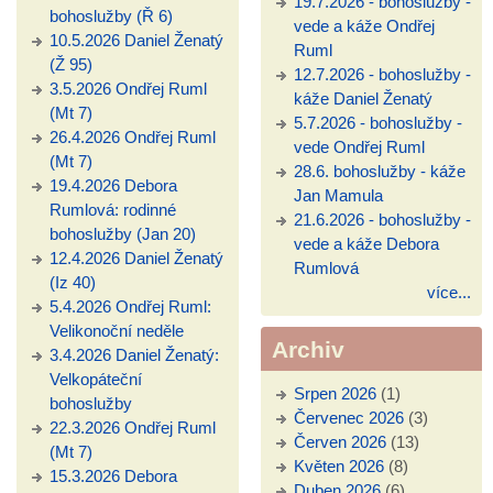
19.7.2026 - bohoslužby -
bohoslužby (Ř 6)
vede a káže Ondřej
10.5.2026 Daniel Ženatý
Ruml
(Ž 95)
12.7.2026 - bohoslužby -
3.5.2026 Ondřej Ruml
káže Daniel Ženatý
(Mt 7)
5.7.2026 - bohoslužby -
26.4.2026 Ondřej Ruml
vede Ondřej Ruml
(Mt 7)
28.6. bohoslužby - káže
19.4.2026 Debora
Jan Mamula
Rumlová: rodinné
21.6.2026 - bohoslužby -
bohoslužby (Jan 20)
vede a káže Debora
12.4.2026 Daniel Ženatý
Rumlová
(Iz 40)
více...
5.4.2026 Ondřej Ruml:
Velikonoční neděle
Archiv
3.4.2026 Daniel Ženatý:
Velkopáteční
Srpen 2026
(1)
bohoslužby
Červenec 2026
(3)
22.3.2026 Ondřej Ruml
Červen 2026
(13)
(Mt 7)
Květen 2026
(8)
15.3.2026 Debora
Duben 2026
(6)