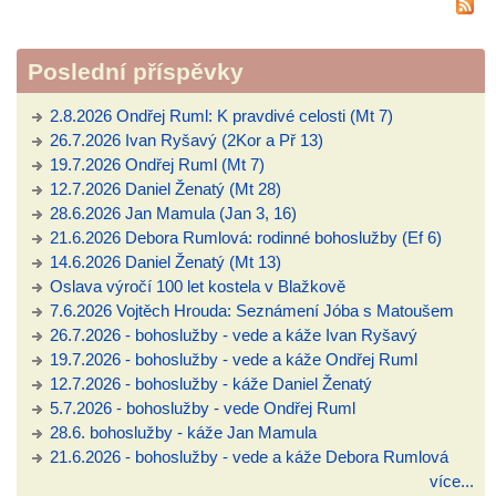
na
pos
nedě
Poslední příspěvky
cír
roc
2.8.2026 Ondřej Ruml: K pravdivé celosti (Mt 7)
pos
26.7.2026 Ivan Ryšavý (2Kor a Př 13)
sou
19.7.2026 Ondřej Ruml (Mt 7)
11.
12.7.2026 Daniel Ženatý (Mt 28)
28.6.2026 Jan Mamula (Jan 3, 16)
21.6.2026 Debora Rumlová: rodinné bohoslužby (Ef 6)
14.6.2026 Daniel Ženatý (Mt 13)
Oslava výročí 100 let kostela v Blažkově
7.6.2026 Vojtěch Hrouda: Seznámení Jóba s Matoušem
26.7.2026 - bohoslužby - vede a káže Ivan Ryšavý
19.7.2026 - bohoslužby - vede a káže Ondřej Ruml
12.7.2026 - bohoslužby - káže Daniel Ženatý
5.7.2026 - bohoslužby - vede Ondřej Ruml
28.6. bohoslužby - káže Jan Mamula
21.6.2026 - bohoslužby - vede a káže Debora Rumlová
více...