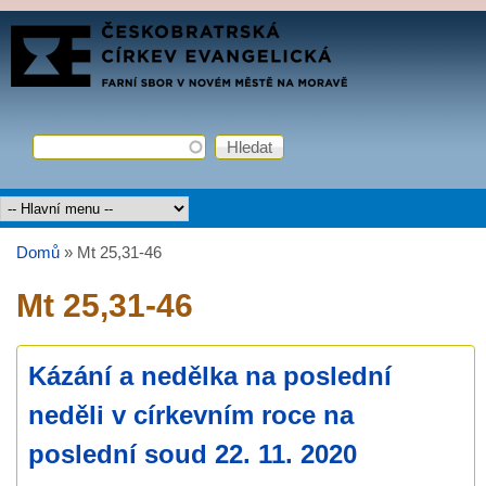
Přejít k hlavnímu obsahu
FARNÍ
SBOR
ČCE
Hledat
Vyhledávání
Hlavní menu
Domů
»
Mt 25,31-46
Jste zde
Mt 25,31-46
Kázání a nedělka na poslední
neděli v církevním roce na
poslední soud 22. 11. 2020