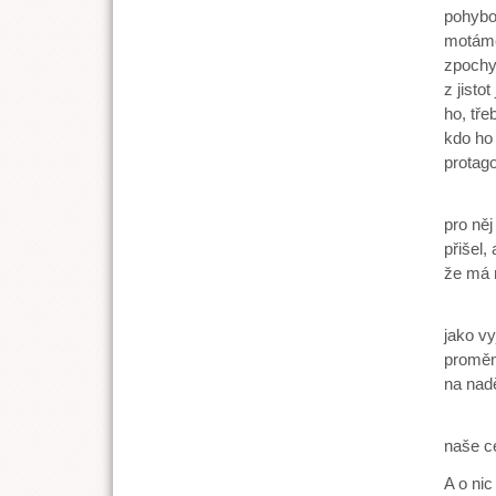
pohybov
motáme
zpochyb
z jisto
ho, tře
kdo ho 
protago
Co pro
pro ně
přišel,
že má r
Ano, v
jako vy
proměn
na nadě
Boží s
naše ce
A o nic