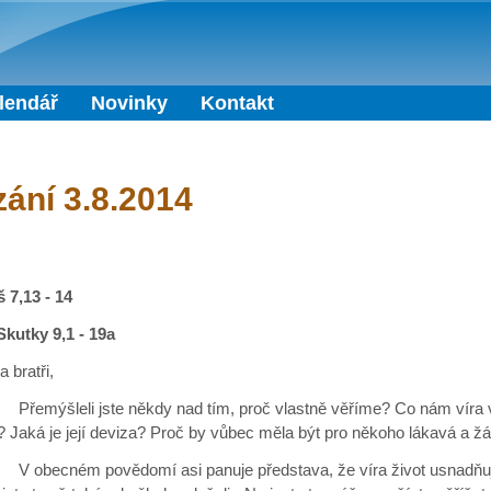
Přejít k hlavnímu obsahu
lendář
Novinky
Kontakt
ání 3.8.2014
 7,13 - 14
Skutky 9,1 - 19a
a bratři,
leli jste někdy nad tím, proč vlastně věříme? Co nám víra v
? Jaká je její deviza? Proč by vůbec měla být pro někoho lákavá a ž
ném povědomí asi panuje představa, že víra život usnadňuj