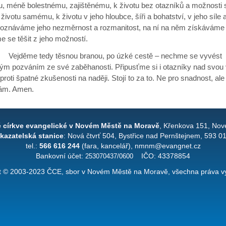
u, méně bolestnému, zajištěnému, k životu bez otazníků a možnosti s
životu samému, k životu v jeho hloubce, šíři a bohatství, v jeho síle a
poznáváme jeho nezměrnost a rozmanitost, na ní na něm získáváme 
 se těšit z jeho možností.
me tedy těsnou branou, po úzké cestě – nechme se vyvést
vým pozváním ze své zaběhanosti. Připusťme si i otazníky nad svou 
roti špatné zkušenosti na naději. Stojí to za to. Ne pro snadnost, ale
sám. Amen.
é církve evangelické v Novém Městě na Moravě
, Křenkova 151, Nov
kazatelská stanice
: Nová čtvrť 504, Bystřice nad Pernštejnem, 593 0
tel.:
566 616 244
(fara, kancelář), nmnm@evangnet.cz
Bankovní účet:
253070437/0600
IČO: 43378854
t © 2003-2023 ČCE, sbor v Novém Městě na Moravě, všechna práva v