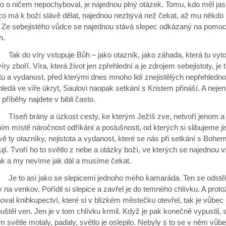
o o ničem nepochyboval, je najednou plný otázek. Tomu, kdo měl jasn
 co má k boží slávě dělat, najednou nezbývá než čekat, až mu někdo
l. Ze sebejistého vůdce se najednou stává slepec odkázaný na pomo
h.
 víry vstupuje Bůh – jako otazník, jako záhada, která tu vyt
 víry zboří. Víra, která život jen zpřehlední a je zdrojem sebejistoty, je 
tu a vydanost, před kterými dnes mnoho lidí znejistělých nepřehledno
hledá ve víře úkryt, Saulovi naopak setkání s Kristem přináší. A neje
příběhy najdete v bibli často.
brány a úzkost cesty, ke kterým Ježíš zve, netvoří jenom a a
ím místě náročnost odříkání a poslušnosti, od kterých si slibujeme jis
vě ty otazníky, nejistota a vydanost, které se nás při setkání s Bohe
í. Tvoří ho to světlo z nebe a otázky boží, ve kterých se najednou 
nak a my nevíme jak dál a musíme čekat.
asi jako se slepicemi jednoho mého kamaráda. Ten se odstě
 na venkov. Pořídil si slepice a zavřel je do temného chlívku. A prot
oval knihkupectví, které si v blízkém městečku otevřel, tak je vůbec
štěl ven. Jen je v tom chlívku krmil. Když je pak konečně vypustil, 
m světle motaly, padaly, světlo je oslepilo. Nebyly s to se v něm vůb