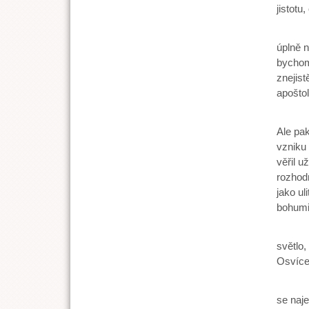
jistotu,
Jenomž
úplně n
bychom 
znejist
apoštol
Mnohok
Ale pak
vzniku 
věřil u
rozhodn
jako ul
bohumi
A do t
světlo,
Osvícen
Jenomž
se naje