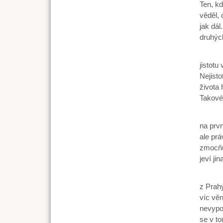
Ten, kd
věděl,
jak dá
druhýc
Tak do
jistotu
Nejisto
života 
Takové 
Tíseň 
na prvn
ale prá
zmocňuj
jeví ji
Je to 
z Prahy
víc věn
nevypou
se v to