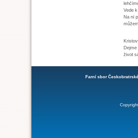
lehčím
Vede k 
Na ní 
můžeme
Vejdě
Kristo
Dejme p
život 
Farní sbor Českobratrsk
Copyrigh