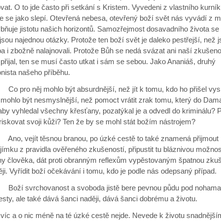
at. O to jde často při setkání s Kristem. Vyvedeni z vlastního kurní
 se jako slepí. Otevřená nebesa, otevřený boží svět nás vyvádí z mí
ňuje jistotu našich horizontů. Samozřejmost dosavadního života se 
t jsou najednou otázky. Protože ten boží svět je daleko pestřejší, než 
ba i zbožně nalajnovali. Protože Bůh se nedá svázat ani naší zkušeno
přijal, ten se musí často utkat i sám se sebou. Jako Ananiáš, druhý
nista našeho příběhu.
 něj mohlo být absurdnější, než jít k tomu, kdo ho přišel vysl
j mohlo být nesmyslnější, než pomoct vrátit zrak tomu, který do Da
 aby vyhledal všechny křesťany, pozatýkal je a odvedl do kriminálu? 
iskovat svoji kůži? Ten že by se mohl stát božím nástrojem?
ejít těsnou branou, po úzké cestě to také znamená přijmout
jímku z pravidla ověřeného zkušeností, připustit tu bláznivou možnos
y člověka, dát proti obranným reflexům vypěstovaným špatnou zkuš
ji. Vyřídit boží očekávání i tomu, kdo je podle nás odepsaný případ.
vrchovanost a svoboda jistě bere pevnou půdu pod nohama a
sty, ale také dává šanci naději, dává šanci dobrému a životu.
 víc a o nic méně na té úzké cestě nejde. Nevede k životu snadnější