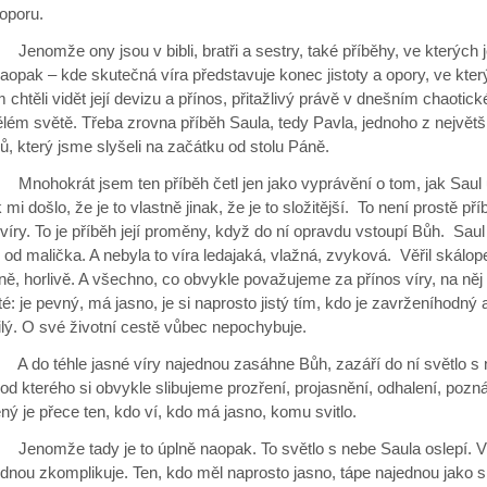
 oporu.
e ony jsou v bibli, bratři a sestry, také příběhy, ve kterých j
aopak – kde skutečná víra představuje konec jistoty a opory, ve kter
chtěli vidět její devizu a přínos, přitažlivý právě v dnešním chaotic
ělém světě. Třeba zrovna příběh Saula, tedy Pavla, jednoho z největš
ů, který jsme slyšeli na začátku od stolu Páně.
rát jsem ten příběh četl jen jako vyprávění o tom, jak Saul u
 mi došlo, že je to vlastně jinak, že je to složitější. To není prostě pří
víry. To je příběh její proměny, když do ní opravdu vstoupí Bůh. Saul
ž od malička. A nebyla to víra ledajaká, vlažná, zvyková. Věřil skálop
ě, horlivě. A všechno, co obvykle považujeme za přínos víry, na něj
ité: je pevný, má jasno, je si naprosto jistý tím, kdo je zavrženíhodný 
lý. O své životní cestě vůbec nepochybuje.
éhle jasné víry najednou zasáhne Bůh, zazáří do ní světlo s 
 od kterého si obvykle slibujeme prozření, projasnění, odhalení, pozná
ý je přece ten, kdo ví, kdo má jasno, komu svitlo.
e tady je to úplně naopak. To světlo s nebe Saula oslepí. 
dnou zkomplikuje. Ten, kdo měl naprosto jasno, tápe najednou jako s