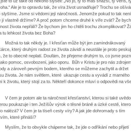
ste to už také od někoho slyšeli: „No jo, ty to máš snazší, ty věříš, 
ha.“ Ale je to opravdu tak, že víra život usnadňuje? Trochu se ošív
 slyšíme. Jsme si vědomi její náročnosti. Jenomže pokud to tak není
e jí vlastně držíme? A proč potom chceme druhé k víře zvát? Že byc
nost života nepřáli? Že bychom jim ho chtěli trochu zkomplikovat? Ž
 tu lehkost života bez Boha?
 to tak někdy je. I křesťan může být jen zamindrákovaný
rce, který druhým radost ze života závidí a neustále je proto peskuj
 že to obecně neplatí. Doufám, že přejeme druhým to, co jsme pozna
jako pomoc, osvobození, jako oporu. Bůh v Kristu je pro nás zdrojem
ody a zároveň pevným bodem, kterého se můžeme zachytit a držet
su života. Je nám světlem, které ukazuje cestu a vyvádí z marného
í k životu, který stojí za to. Někteří dokonce mluví o odpovědi na v
je potom ale ta náročnost křesťanství, kterou si také uvěd
erou poukazuje i ten Ježíšův výrok o těsné bráně a úzké cestě, kter
 nalézá? V čem je ta tíseň cesty víry? A jak jde dohromady s tím
vím, které přináší?
, že to obvykle chápeme tak, že jde o odříkání nebo přijetí