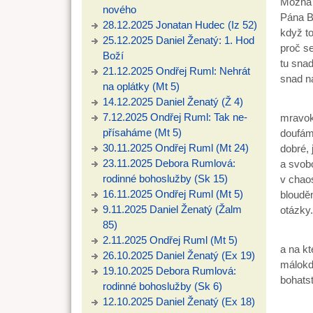
Možná j
nového
Pána Bo
28.12.2025 Jonatan Hudec (Iz 52)
když to
25.12.2025 Daniel Ženatý: 1. Hod
proč s
Boží
tu snad
21.12.2025 Ondřej Ruml: Nehrát
snad na
na oplátky (Mt 5)
14.12.2025 Daniel Ženatý (Ž 4)
Možná
7.12.2025 Ondřej Ruml: Tak ne-
mravoká
přísaháme (Mt 5)
doufám,
30.11.2025 Ondřej Ruml (Mt 24)
dobré, 
23.11.2025 Debora Rumlová:
a svob
rodinné bohoslužby (Sk 15)
v chao
16.11.2025 Ondřej Ruml (Mt 5)
blouděn
9.11.2025 Daniel Ženatý (Žalm
otázky.
85)
V čem 
2.11.2025 Ondřej Ruml (Mt 5)
a na kt
26.10.2025 Daniel Ženatý (Ex 19)
málokdo
19.10.2025 Debora Rumlová:
bohatst
rodinné bohoslužby (Sk 6)
12.10.2025 Daniel Ženatý (Ex 18)
Myslím