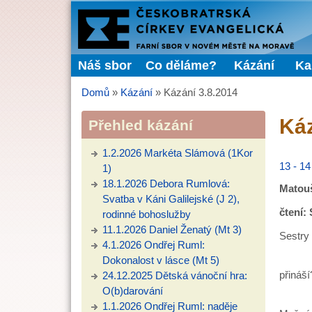
FARNÍ
SBOR
Náš sbor
Co děláme?
Kázání
Ka
Hlavní menu
ČCE
Domů
»
Kázání
»
Kázání 3.8.2014
Jste zde
Káz
Přehled kázání
1.2.2026 Markéta Slámová (1Kor
13 - 14
1)
18.1.2026 Debora Rumlová:
Matouš
Svatba v Káni Galilejské (J 2),
čtení: 
rodinné bohoslužby
11.1.2026 Daniel Ženatý (Mt 3)
Sestry 
4.1.2026 Ondřej Ruml:
Přemýš
Dokonalost v lásce (Mt 5)
přináší
24.12.2025 Dětská vánoční hra:
O(b)darování
V obec
1.1.2026 Ondřej Ruml: naděje