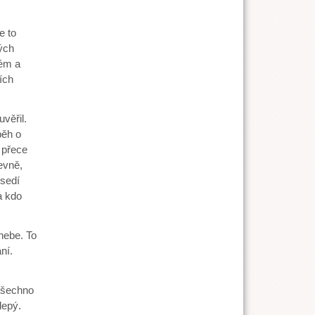
e to
ých
kém a
ích
věřil.
běh o
 přece
evně,
 sedí
a kdo
nebe. To
ní.
Všechno
lepý.