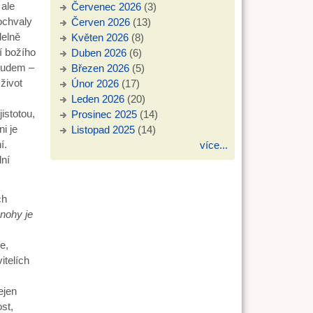
 ale
Červenec 2026
(3)
ochvaly
Červen 2026
(13)
delně
Květen 2026
(8)
í božího
Duben 2026
(6)
roudem –
Březen 2026
(5)
život
Únor 2026
(17)
Leden 2026
(20)
istotou,
Prosinec 2025
(14)
i je
Listopad 2025
(14)
í.
více...
dní
ch
nohy je
e,
itelích
ejen
st,