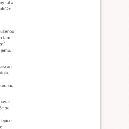
ý cíl a
 ukáže,
c
ouženou
ta tam.
stí
n jemu.
si ani
totu,
m
všechno
hoval
ože se
slepice
ec