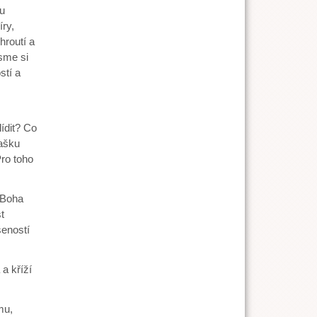
ku
ry,
hroutí a
jsme si
stí a
ídit? Co
mašku
Pro toho
 Boha
t
eností
 kříží
mu,