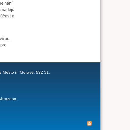
elhání.
 naději.
účast a
vírou.
 pro
é Město n. Moravě, 592 31,
1
yhrazena.