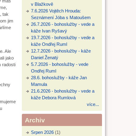
ty máš
v Blažkově
áme,
7.6.2026 Vojtěch Hrouda:
, tak
Seznámení Jóba s Matoušem
hom jim
26.7.2026 - bohoslužby - vede a
árlíme
káže Ivan Ryšavý
19.7.2026 - bohoslužby - vede a
káže Ondřej Ruml
12.7.2026 - bohoslužby - káže
e. Ale
Daniel Ženatý
li jako
5.7.2026 - bohoslužby - vede
 radosti
Ondřej Ruml
28.6. bohoslužby - káže Jan
Mamula
šechny
21.6.2026 - bohoslužby - vede a
káže Debora Rumlová
omujeme
více...
ou
Archiv
Srpen 2026
(1)