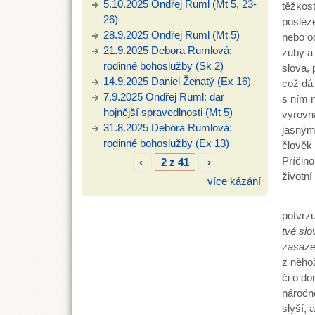
5.10.2025 Ondřej Ruml (Mt 5, 23-
těžkost
26)
posléz
28.9.2025 Ondřej Ruml (Mt 5)
nebo od
21.9.2025 Debora Rumlová:
zuby a 
rodinné bohoslužby (Sk 2)
slova, 
14.9.2025 Daniel Ženatý (Ex 16)
což dá 
7.9.2025 Ondřej Ruml: dar
s ním n
hojnější spravedlnosti (Mt 5)
vyrovna
31.8.2025 Debora Rumlová:
jasným 
rodinné bohoslužby (Ex 13)
člověk 
Příčino
‹
2 z 41
›
životní
více kázání
Tohle 
potvrzu
tvé sl
zasaze
z něhož
či o do
náročně
slyší, 