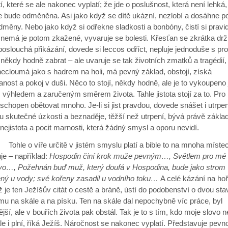
í, které se ale nakonec vyplatí; že jde o poslušnost, která není lehká,
e bude odměněna. Asi jako když se dítě ukázní, nezlobí a dosáhne p
měny. Nebo jako když si odřekne sladkosti a bonbóny, čistí si pravi
nemá je potom zkažené, vyvaruje se bolesti. Křesťan se zkrátka drž
poslouchá přikázání, dovede si leccos odříct, nepluje jednoduše s p
někdy hodně zabrat – ale uvaruje se tak životních zmatků a tragédií, 
ecloumá jako s hadrem na holi, má pevný základ, obstojí, získá
nost a pokoj v duši. Něco to stojí, někdy hodně, ale je to vykoupeno j
výhledem a zaručeným směrem života. Tahle jistota stojí za to. Pro n
schopen obětovat mnoho. Je-li si jist pravdou, dovede snášet i utrpen
u skutečné úzkosti a beznaděje, těžší než utrpení, bývá právě zákla
 nejistota a pocit marnosti, která žádný smysl a oporu nevidí.
o víře určitě v jistém smyslu platí a bible to na mnoha míste
je – například:
Hospodin činí krok muže pevným…, Světlem pro mé 
ovo…, Požehnán buď muž, který doufá v Hospodina, bude jako strom
ný u vody; své kořeny zasadil u vodního toku…
A celé kázání na hoř
 je ten Ježíšův citát o cestě a bráně, ústí do podobenství o dvou stav
mu na skále a na písku. Ten na skále dal nepochybně víc práce, byl
jší, ale v bouřích života pak obstál. Tak je to s tím, kdo moje slovo n
ale i plní, říká Ježíš. Náročnost se nakonec vyplatí. Představuje pevno