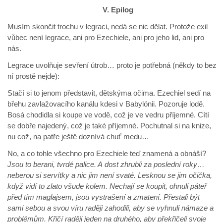
V. Epilog
Musím skončit trochu v legraci, nedá se nic dělat. Protože exil
vůbec není legrace, ani pro Ezechiele, ani pro jeho lid, ani pro
nás.
Legrace uvolňuje sevření útrob… proto je potřebná (někdy to bez
ní prostě nejde):
Stačí si to jenom představit, dětskýma očima. Ezechiel sedí na
břehu zavlažovacího kanálu kdesi v Babylónii. Pozoruje lodě.
Bosá chodidla si koupe ve vodě, což je ve vedru příjemné. Cítí
se dobře najedený, což je také příjemné. Pochutnal si na knize,
nu což, na patře ještě doznívá chuť medu…
No, a co tohle všechno pro Ezechiele teď znamená a obnáší?
Jsou to berani, tvrdé palice. A dost zhrubli za poslední roky…
neberou si servítky a nic jim není svaté. Lesknou se jim očička,
když vidí to zlato všude kolem. Nechají se koupit, ohnuli páteř
před tím maglajsem, jsou vystrašení a zmatení. Přestali být
sami sebou a svou víru raději zahodili, aby se vyhnuli námaze a
problémům. Křičí raději jeden na druhého, aby překřičeli svoje