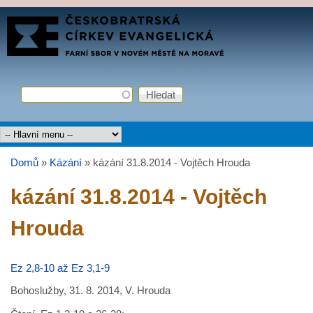
Přejít k hlavnímu obsahu
FARNÍ
SBOR
ČCE
Hledat
Vyhledávání
Hlavní menu
Domů
»
Kázání
»
kázání 31.8.2014 - Vojtěch Hrouda
Jste zde
kázání 31.8.2014 - Vojtěch
Hrouda
Ez 2,8-10 až Ez 3,1-9
Bohoslužby, 31. 8. 2014, V. Hrouda