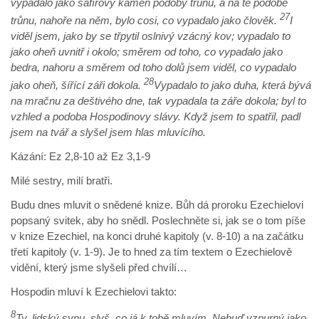
vypadalo jako safírový kámen podoby trůnu, a na té podobě
27
trůnu, nahoře na něm, bylo cosi, co vypadalo jako člověk.
I
viděl jsem, jako by se třpytil oslnivý vzácný kov; vypadalo to
jako oheň uvnitř i okolo; směrem od toho, co vypadalo jako
bedra, nahoru a směrem od toho dolů jsem viděl, co vypadalo
28
jako oheň, šířící záři dokola.
Vypadalo to jako duha, která bývá
na mračnu za deštivého dne, tak vypadala ta záře dokola; byl to
vzhled a podoba Hospodinovy slávy. Když jsem to spatřil, padl
jsem na tvář a slyšel jsem hlas mluvícího.
Kázání: Ez 2,8-10 až Ez 3,1-9
Milé sestry, milí bratři.
Budu dnes mluvit o snědené knize. Bůh dá proroku Ezechielovi
popsaný svitek, aby ho snědl. Poslechněte si, jak se o tom píše
v knize Ezechiel, na konci druhé kapitoly (v. 8-10) a na začátku
třetí kapitoly (v. 1-9). Je to hned za tím textem o Ezechielově
vidění, který jsme slyšeli před chvílí…
Hospodin mluví k Ezechielovi takto:
8
Ty, lidský synu, slyš, co já k tobě mluvím. Nebuď vzpurný jako