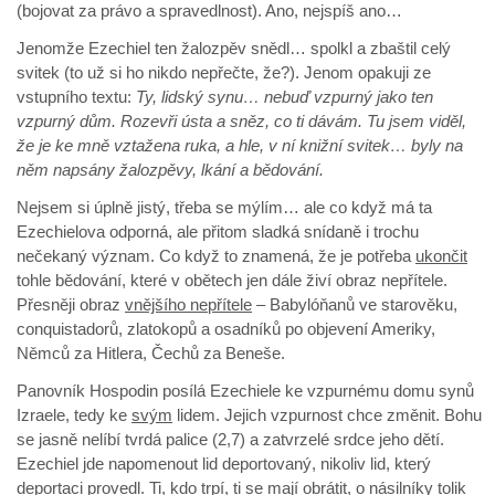
(bojovat za právo a spravedlnost). Ano, nejspíš ano…
Jenomže Ezechiel ten žalozpěv snědl… spolkl a zbaštil celý
svitek (to už si ho nikdo nepřečte, že?). Jenom opakuji ze
vstupního textu:
Ty, lidský synu… nebuď vzpurný jako ten
vzpurný dům. Rozevři ústa a sněz, co ti dávám. Tu jsem viděl,
že je ke mně vztažena ruka, a hle, v ní knižní svitek… byly na
něm napsány žalozpěvy, lkání a bědování.
Nejsem si úplně jistý, třeba se mýlím… ale co když má ta
Ezechielova odporná, ale přitom sladká snídaně i trochu
nečekaný význam. Co když to znamená, že je potřeba
ukončit
tohle bědování, které v obětech jen dále živí obraz nepřítele.
Přesněji obraz
vnějšího nepřítele
– Babylóňanů ve starověku,
conquistadorů, zlatokopů a osadníků po objevení Ameriky,
Němců za Hitlera, Čechů za Beneše.
Panovník Hospodin posílá Ezechiele ke vzpurnému domu synů
Izraele, tedy ke
svým
lidem. Jejich vzpurnost chce změnit. Bohu
se jasně nelíbí tvrdá palice (2,7) a zatvrzelé srdce jeho dětí.
Ezechiel jde napomenout lid deportovaný, nikoliv lid, který
deportaci provedl. Ti, kdo trpí, ti se mají obrátit, o násilníky tolik