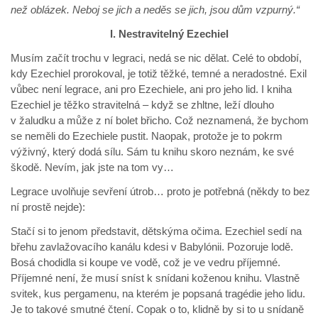
než oblázek. Neboj se jich a neděs se jich, jsou dům vzpurný.“
I. Nestravitelný Ezechiel
Musím začít trochu v legraci, nedá se nic dělat. Celé to období,
kdy Ezechiel prorokoval, je totiž těžké, temné a neradostné. Exil
vůbec není legrace, ani pro Ezechiele, ani pro jeho lid. I kniha
Ezechiel je těžko stravitelná – když se zhltne, leží dlouho
v žaludku a může z ní bolet břicho. Což neznamená, že bychom
se neměli do Ezechiele pustit. Naopak, protože je to pokrm
výživný, který dodá sílu. Sám tu knihu skoro neznám, ke své
škodě. Nevím, jak jste na tom vy…
Legrace uvolňuje sevření útrob… proto je potřebná (někdy to bez
ní prostě nejde):
Stačí si to jenom představit, dětskýma očima. Ezechiel sedí na
břehu zavlažovacího kanálu kdesi v Babylónii. Pozoruje lodě.
Bosá chodidla si koupe ve vodě, což je ve vedru příjemné.
Příjemné není, že musí sníst k snídani koženou knihu. Vlastně
svitek, kus pergamenu, na kterém je popsaná tragédie jeho lidu.
Je to takové smutné čtení. Copak o to, klidně by si to u snídaně