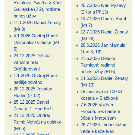
Rumlová: Svatba v Káni
26.7.2026 Ivan Ryšavý
Galilejské (J 2), rodinné
(2Kor a Př 13)
bohoslužby
19.7.2026 Ondřej Ruml
11.1.2026 Daniel Ženatý
(Mt 7)
(Mt 3)
12.7.2026 Daniel Ženatý
4.1.2026 Ondřej Ruml:
(Mt 28)
Dokonalost v lásce (Mt
28.6.2026 Jan Mamula
5)
(Jan 3, 16)
24.12.2025 Dětská
21.6.2026 Debora
vánoční hra:
Rumlová: rodinné
O(b)darování
bohoslužby (Ef 6)
1.1.2026 Ondřej Ruml:
14.6.2026 Daniel Ženatý
naděje nového
(Mt 13)
28.12.2025 Jonatan
Oslava výročí 100 let
Hudec (Iz 52)
kostela v Blažkově
25.12.2025 Daniel
7.6.2026 Vojtěch
Ženatý: 1. Hod Boží
Hrouda: Seznámení
21.12.2025 Ondřej
Jóba s Matoušem
Ruml: Nehrát na oplátky
26.7.2026 - bohoslužby -
(Mt 5)
vede a káže Ivan