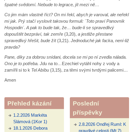
špatné svědomí. Nebude to legrace, jít mezi ně…
Co jim mám vlastně říct? On mi řekl, abych je varoval, ale neřekl
mi jak. Prý stačí vyslovit takovou formuli: ´Toto praví Panovník
Hospodin´. A pak to bude tak, že… bude-li se spravedlivý
dopouštět bezpráví, tak zemře
(3,20),
a jestliže přestane
spravedlivý hřešit, bude žít
(3,21).
Jednoduché jak facka, není-liž
pravda?
Pane, díky za dobrou snídani, docela se mi po ní zvedla nálada.
Ono je to potřeba. Jdu na to…
Ezechiel vytáhl nohy z vody a
zamířil si to k
Tel Abíbu
(3,15), za těmi svými tvrdými palicemi…
Amen
Přehled kázání
Poslední
příspěvky
1.2.2026 Markéta
Slámová (1Kor 1)
2.8.2026 Ondřej Ruml: K
18.1.2026 Debora
pravdivé celosti (Mt 7)