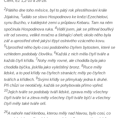
Čtení, Ez 1,2-10 a 26-28:
2
Pátého dne toho měsíce, byl to pátý rok přestěhování krále
3
Jójakína,
událo se slovo Hospodinovo ke knězi Ezechielovi,
synu Buzího, v kaldejské zemi u průplavu Kebaru. Tam na něm
4
spočinula Hospodinova ruka.
Viděl jsem, jak se přihnal bouřlivý
vítr od severu, veliké mračno a šlehající oheň; okolo něho byla
zář a uprostřed ohně jakýsi třpyt oslnivého vzácného kovu.
5
Uprostřed něho bylo cosi podobného čtyřem bytostem, které se
6
vzhledem podobaly člověku.
Každá z nich měla čtyři tváře a
7
každá čtyři křídla.
Nohy měly rovné, ale chodidla byla jako
8
chodidla býčka, jiskřila jako vyleštěný bronz.
Ruce měly
lidské, a to pod křídly na čtyřech stranách; měly po čtyřech
9
tvářích a křídlech.
Svými křídly se přimykaly jedna k druhé.
Při chůzi se neotáčely, každá se pohybovala přímo vpřed.
10
Jejich tváře se podobaly tváři lidské, zprava měly všechny
čtyři tváře lví a zleva měly všechny čtyři tváře býčí a všechny
čtyři měly také tváře orlí.
26
A nahoře nad klenbou, kterou měly nad hlavou, bylo cosi, co