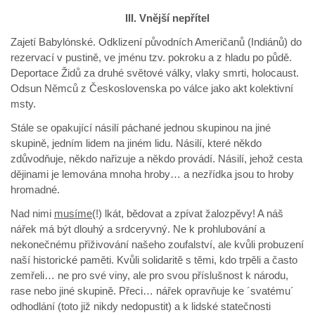
III. Vnější nepřítel
Zajetí Babylónské. Odklizení původních Američanů (Indiánů) do
rezervací v pustině, ve jménu tzv. pokroku a z hladu po půdě.
Deportace Židů za druhé světové války, vlaky smrti, holocaust.
Odsun Němců z Československa po válce jako akt kolektivní
msty.
Stále se opakující násilí páchané jednou skupinou na jiné
skupině, jedním lidem na jiném lidu. Násilí, které někdo
zdůvodňuje, někdo nařizuje a někdo provádí. Násilí, jehož cesta
dějinami je lemována mnoha hroby… a nezřídka jsou to hroby
hromadné.
Nad nimi
musíme
(!) lkát, bědovat a zpívat žalozpěvy! A náš
nářek má být dlouhý a srdceryvný. Ne k prohlubování a
nekonečnému přiživování našeho zoufalství, ale kvůli probuzení
naší historické paměti. Kvůli solidaritě s těmi, kdo trpěli a často
zemřeli… ne pro své viny, ale pro svou příslušnost k národu,
rase nebo jiné skupině. Přeci… nářek opravňuje ke ´svatému´
odhodlání (toto již nikdy nedopustit) a k lidské statečnosti