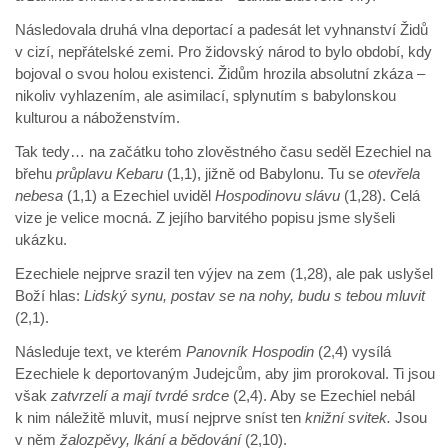
Následovala druhá vlna deportací a padesát let vyhnanství Židů
v cizí, nepřátelské zemi. Pro židovský národ to bylo období, kdy
bojoval o svou holou existenci. Židům hrozila absolutní zkáza –
nikoliv vyhlazením, ale asimilací, splynutím s babylonskou
kulturou a náboženstvím.
Tak tedy… na začátku toho zlověstného času seděl Ezechiel na
břehu
průplavu Kebaru
(1,1), jižně od Babylonu. Tu se
otevřela
nebesa
(1,1) a Ezechiel uviděl
Hospodinovu slávu
(1,28). Celá
vize je velice mocná. Z jejího barvitého popisu jsme slyšeli
ukázku.
Ezechiele nejprve srazil ten výjev na zem (1,28), ale pak uslyšel
Boží hlas:
Lidský synu, postav se na nohy, budu s tebou mluvit
(2,1).
Následuje text, ve kterém
Panovník Hospodin
(2,4) vysílá
Ezechiele k deportovaným Judejcům, aby jim prorokoval. Ti jsou
však
zatvrzelí a mají tvrdé srdce
(2,4). Aby se Ezechiel nebál
k nim náležitě mluvit, musí nejprve sníst ten
knižní svitek.
Jsou
v něm
žalozpěvy, lkání a bědování
(2,10).