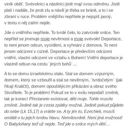
viník oběť. Svévolníci a násilníci jistě
mají svou odměnu
. Jistě
platí i nadále, že proti zlu a násilí je třeba se bránit, a to i se
zbraní v ruce. Problém vnějšího nepřítele je nejspíš jasný,
v textu o něj zatím nejde.
Jde o vnitřního nepřítele. To tvrdé čelo, to zatvrzelé srdce. Ten
nepřítel se jmenuje
moje
nevěrnost a
moje
svévole! Deportace,
to není jenom odsun, vysídlení, a vyhnání z domova. To není
jenom odcizení v cizině. Deportace je především odcizení
vnitřní, vlastní odcizení ve vztahu s Bohem! Vnitřní deportace je
vlastně odsun na cestu ´jiných bohů´…
A to se domu izraelskému stalo. Stal se domem vzpurným,
domem, který se vzbouřil a stal se nevěrným, ´tvrdočelým´ (jak
říkají Kraličtí), domem opouštějícím přikázání a obraz svého
Stvořitele. To je problém! Pokud se to v exilu nepodaří změnit,
tak je konec!
Přestanete existovat, děti moje. Tohle musíte
změnit. Jedině tak je cesta zpátky možná. Jedině pokud půjdete
do sebe
(Lk 15,17)
a vrátíte se.
A ty jim to, Ezechieli, musíš
omlátit o tu jejich tvrdou hlavu. Nemilosrdně. Není jiná možnost!
O Babyloňany teď už nejde. Teď jde o srdce mých dětí…