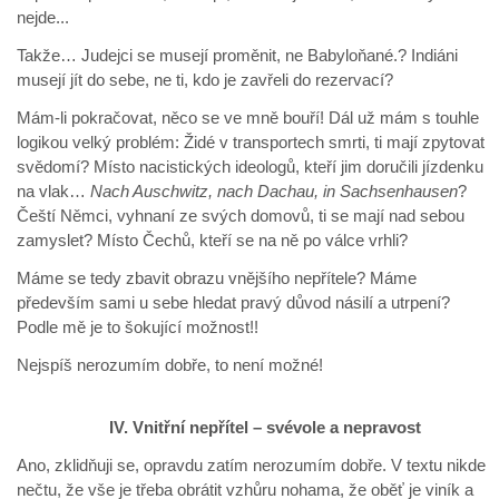
nejde...
Takže… Judejci se musejí proměnit, ne Babyloňané.? Indiáni
musejí jít do sebe, ne ti, kdo je zavřeli do rezervací?
Mám-li pokračovat, něco se ve mně bouří! Dál už mám s touhle
logikou velký problém: Židé v transportech smrti, ti mají zpytovat
svědomí? Místo nacistických ideologů, kteří jim doručili jízdenku
na vlak…
Nach Auschwitz, nach Dachau, in Sachsenhausen
?
Čeští Němci, vyhnaní ze svých domovů, ti se mají nad sebou
zamyslet? Místo Čechů, kteří se na ně po válce vrhli?
Máme se tedy zbavit obrazu vnějšího nepřítele? Máme
především sami u sebe hledat pravý důvod násilí a utrpení?
Podle mě je to šokující možnost!!
Nejspíš nerozumím dobře, to není možné!
IV. Vnitřní nepřítel – svévole a nepravost
Ano, zklidňuji se, opravdu zatím nerozumím dobře. V textu nikde
nečtu, že vše je třeba obrátit vzhůru nohama, že oběť je viník a