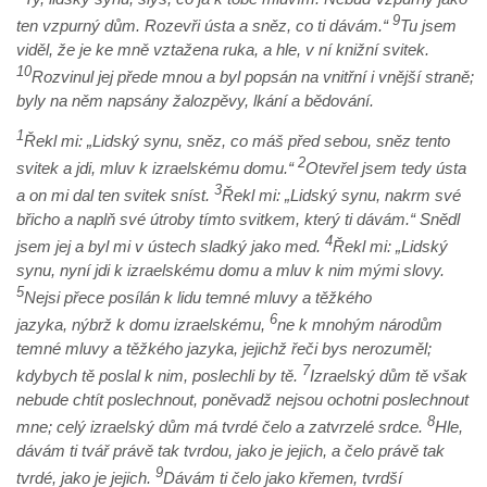
9
ten vzpurný dům. Rozevři ústa a sněz, co ti dávám.“
Tu jsem
viděl, že je ke mně vztažena ruka, a hle, v ní knižní svitek.
10
Rozvinul jej přede mnou a byl popsán na vnitřní i vnější straně;
byly na něm napsány žalozpěvy, lkání a bědování.
1
Řekl mi: „Lidský synu, sněz, co máš před sebou, sněz tento
2
svitek a jdi, mluv k izraelskému domu.“
Otevřel jsem tedy ústa
3
a on mi dal ten svitek sníst.
Řekl mi: „Lidský synu, nakrm své
břicho a naplň své útroby tímto svitkem, který ti dávám.“ Snědl
4
jsem jej a byl mi v ústech sladký jako med.
Řekl mi: „Lidský
synu, nyní jdi k izraelskému domu a mluv k nim mými slovy.
5
Nejsi přece posílán k lidu temné mluvy a těžkého
6
jazyka, nýbrž k domu izraelskému,
ne k mnohým národům
temné mluvy a těžkého jazyka, jejichž řeči bys nerozuměl;
7
kdybych tě poslal k nim, poslechli by tě.
Izraelský dům tě však
nebude chtít poslechnout, poněvadž nejsou ochotni poslechnout
8
mne; celý izraelský dům má tvrdé čelo a zatvrzelé srdce.
Hle,
dávám ti tvář právě tak tvrdou, jako je jejich, a čelo právě tak
9
tvrdé, jako je jejich.
Dávám ti čelo jako křemen, tvrdší