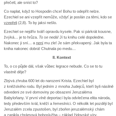
přečetl, ale sníst to?
Co naplat, když to Hospodin chce! Bohu to odepřít nelze.
Ezechiel se ani vzepřít nemůže, vždyť je poslán za těmi, kdo se
vzepřeli
(2,8). To by jaksi nešlo.
Ezechiel se nejdřív tváří opravdu kysele. Pak si párkrát kousne,
žvýká… je to hrůza.
To se nedá!
Jí tu knihu celé dopoledne.
Nakonec ji sní… a
není
mu zle! Je sám překvapený. Jak byla ta
kniha nakonec dobrá! Chutnala po medu…
II. Kontext
To, o co půjde dál, však vůbec legrace nebude. Co se to tu
vlastně děje?
Zbývá zhruba 600 let do narození Krista. Ezechiel byl
z kněžského rodu. Byl jedním z mnoha Judejců, kteří byli násilně
odvedeni ze své domoviny po obsazení Jeruzaléma
Babyloňany. V první vlně deportací byla odvlečena elita národa,
tedy především král, kněží a řemeslníci. O několik let později byl
Jeruzalém zcela zpustošen, byl zbořen jeruzalémský chám
a zanikla chrámová bohoslužba – základ židovské víry.