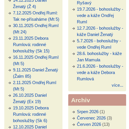
14.12.2025 Daniel
Ryšavý
Ženatý (Ž 4)
19.7.2026 - bohoslužby -
7.12.2025 Ondřej Ruml:
vede a káže Ondřej
Tak ne-přísaháme (Mt 5)
Ruml
30.11.2025 Ondřej Ruml
12.7.2026 - bohoslužby -
(Mt 24)
káže Daniel Ženatý
23.11.2025 Debora
5.7.2026 - bohoslužby -
Rumlová: rodinné
vede Ondřej Ruml
bohoslužby (Sk 15)
28.6. bohoslužby - káže
16.11.2025 Ondřej Ruml
Jan Mamula
(Mt 5)
21.6.2026 - bohoslužby -
9.11.2025 Daniel Ženatý
vede a káže Debora
(Žalm 85)
Rumlová
2.11.2025 Ondřej Ruml
více...
(Mt 5)
26.10.2025 Daniel
Archiv
Ženatý (Ex 19)
19.10.2025 Debora
Srpen 2026
(1)
Rumlová: rodinné
Červenec 2026
(3)
bohoslužby (Sk 6)
Červen 2026
(13)
12.10.2025 Daniel