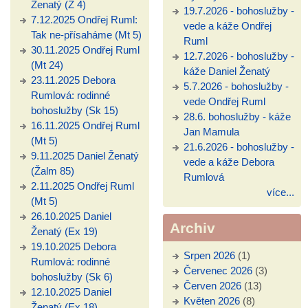
Ženatý (Ž 4)
19.7.2026 - bohoslužby -
7.12.2025 Ondřej Ruml:
vede a káže Ondřej
Tak ne-přísaháme (Mt 5)
Ruml
30.11.2025 Ondřej Ruml
12.7.2026 - bohoslužby -
(Mt 24)
káže Daniel Ženatý
23.11.2025 Debora
5.7.2026 - bohoslužby -
Rumlová: rodinné
vede Ondřej Ruml
bohoslužby (Sk 15)
28.6. bohoslužby - káže
16.11.2025 Ondřej Ruml
Jan Mamula
(Mt 5)
21.6.2026 - bohoslužby -
9.11.2025 Daniel Ženatý
vede a káže Debora
(Žalm 85)
Rumlová
2.11.2025 Ondřej Ruml
více...
(Mt 5)
26.10.2025 Daniel
Archiv
Ženatý (Ex 19)
19.10.2025 Debora
Srpen 2026
(1)
Rumlová: rodinné
Červenec 2026
(3)
bohoslužby (Sk 6)
Červen 2026
(13)
12.10.2025 Daniel
Květen 2026
(8)
Ženatý (Ex 18)