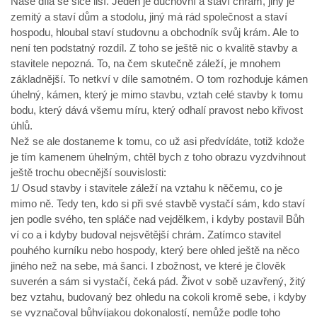
Naše díla se sice liší. Jeden je duchovní a staví chrám, jiný je
zemitý a staví dům a stodolu, jiný má rád společnost a staví
hospodu, hloubal staví studovnu a obchodník svůj krám. Ale to
není ten podstatný rozdíl. Z toho se ještě nic o kvalitě stavby a
stavitele nepozná. To, na čem skutečně záleží, je mnohem
základnější. To netkví v díle samotném. O tom rozhoduje kámen
úhelný, kámen, který je mimo stavbu, vztah celé stavby k tomu
bodu, který dává všemu míru, který odhalí pravost nebo křivost
úhlů.
Než se ale dostaneme k tomu, co už asi předvídáte, totiž kdože
je tím kamenem úhelným, chtěl bych z toho obrazu vyzdvihnout
ještě trochu obecnější souvislosti:
1/ Osud stavby i stavitele záleží na vztahu k něčemu, co je
mimo ně. Tedy ten, kdo si při své stavbě vystačí sám, kdo staví
jen podle svého, ten spláče nad vejdělkem, i kdyby postavil Bůh
ví co a i kdyby budoval nejsvětější chrám. Zatímco stavitel
pouhého kurníku nebo hospody, který bere ohled ještě na něco
jiného než na sebe, má šanci. I zbožnost, ve které je člověk
suverén a sám si vystačí, čeká pád. Život v sobě uzavřený, žitý
bez vztahu, budovaný bez ohledu na cokoli kromě sebe, i kdyby
se vyznačoval bůhvíjakou dokonalostí, nemůže podle toho