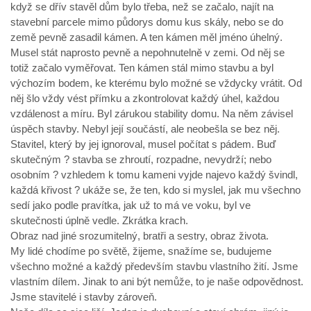
když se dřív stavěl dům bylo třeba, než se začalo, najít na
stavební parcele mimo půdorys domu kus skály, nebo se do
země pevně zasadil kámen. A ten kámen měl jméno úhelný.
Musel stát naprosto pevně a nepohnutelně v zemi. Od něj se
totiž začalo vyměřovat. Ten kámen stál mimo stavbu a byl
výchozím bodem, ke kterému bylo možné se vždycky vrátit. Od
něj šlo vždy vést přímku a zkontrolovat každý úhel, každou
vzdálenost a míru. Byl zárukou stability domu. Na něm závisel
úspěch stavby. Nebyl její součástí, ale neobešla se bez něj.
Stavitel, který by jej ignoroval, musel počítat s pádem. Buď
skutečným ? stavba se zhroutí, rozpadne, nevydrží; nebo
osobním ? vzhledem k tomu kameni vyjde najevo každý švindl,
každá křivost ? ukáže se, že ten, kdo si myslel, jak mu všechno
sedí jako podle pravítka, jak už to má ve voku, byl ve
skutečnosti úplně vedle. Zkrátka krach.
Obraz nad jiné srozumitelný, bratři a sestry, obraz života.
My lidé chodíme po světě, žijeme, snažíme se, budujeme
všechno možné a každý především stavbu vlastního žití. Jsme
vlastním dílem. Jinak to ani být nemůže, to je naše odpovědnost.
Jsme stavitelé i stavby zároveň.