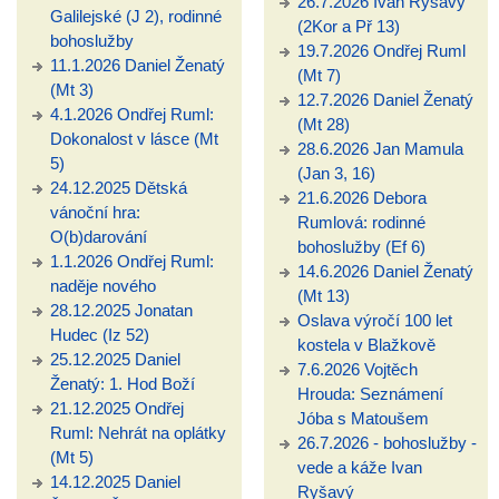
26.7.2026 Ivan Ryšavý
Galilejské (J 2), rodinné
(2Kor a Př 13)
bohoslužby
19.7.2026 Ondřej Ruml
11.1.2026 Daniel Ženatý
(Mt 7)
(Mt 3)
12.7.2026 Daniel Ženatý
4.1.2026 Ondřej Ruml:
(Mt 28)
Dokonalost v lásce (Mt
28.6.2026 Jan Mamula
5)
(Jan 3, 16)
24.12.2025 Dětská
21.6.2026 Debora
vánoční hra:
Rumlová: rodinné
O(b)darování
bohoslužby (Ef 6)
1.1.2026 Ondřej Ruml:
14.6.2026 Daniel Ženatý
naděje nového
(Mt 13)
28.12.2025 Jonatan
Oslava výročí 100 let
Hudec (Iz 52)
kostela v Blažkově
25.12.2025 Daniel
7.6.2026 Vojtěch
Ženatý: 1. Hod Boží
Hrouda: Seznámení
21.12.2025 Ondřej
Jóba s Matoušem
Ruml: Nehrát na oplátky
26.7.2026 - bohoslužby -
(Mt 5)
vede a káže Ivan
14.12.2025 Daniel
Ryšavý