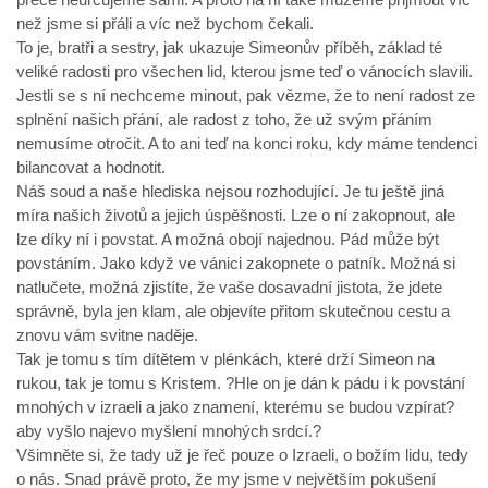
než jsme si přáli a víc než bychom čekali.
To je, bratři a sestry, jak ukazuje Simeonův příběh, základ té
veliké radosti pro všechen lid, kterou jsme teď o vánocích slavili.
Jestli se s ní nechceme minout, pak vězme, že to není radost ze
splnění našich přání, ale radost z toho, že už svým přáním
nemusíme otročit. A to ani teď na konci roku, kdy máme tendenci
bilancovat a hodnotit.
Náš soud a naše hlediska nejsou rozhodující. Je tu ještě jiná
míra našich životů a jejich úspěšnosti. Lze o ní zakopnout, ale
lze díky ní i povstat. A možná obojí najednou. Pád může být
povstáním. Jako když ve vánici zakopnete o patník. Možná si
natlučete, možná zjistíte, že vaše dosavadní jistota, že jdete
správně, byla jen klam, ale objevíte přitom skutečnou cestu a
znovu vám svitne naděje.
Tak je tomu s tím dítětem v plénkách, které drží Simeon na
rukou, tak je tomu s Kristem. ?Hle on je dán k pádu i k povstání
mnohých v izraeli a jako znamení, kterému se budou vzpírat?
aby vyšlo najevo myšlení mnohých srdcí.?
Všimněte si, že tady už je řeč pouze o Izraeli, o božím lidu, tedy
o nás. Snad právě proto, že my jsme v největším pokušení