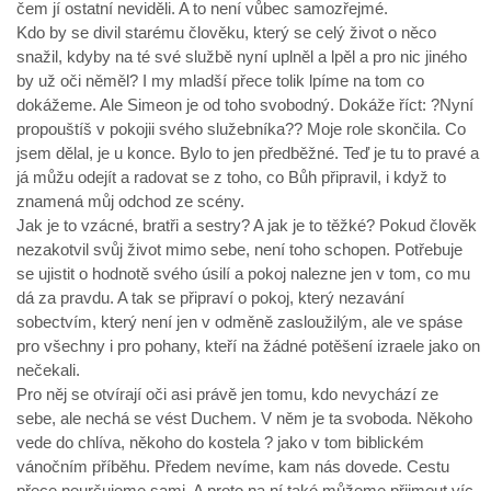
čem jí ostatní neviděli. A to není vůbec samozřejmé.
Kdo by se divil starému člověku, který se celý život o něco
snažil, kdyby na té své službě nyní uplněl a lpěl a pro nic jiného
by už oči něměl? I my mladší přece tolik lpíme na tom co
dokážeme. Ale Simeon je od toho svobodný. Dokáže říct: ?Nyní
propouštíš v pokojii svého služebníka?? Moje role skončila. Co
jsem dělal, je u konce. Bylo to jen předběžné. Teď je tu to pravé a
já můžu odejít a radovat se z toho, co Bůh připravil, i když to
znamená můj odchod ze scény.
Jak je to vzácné, bratři a sestry? A jak je to těžké? Pokud člověk
nezakotvil svůj život mimo sebe, není toho schopen. Potřebuje
se ujistit o hodnotě svého úsilí a pokoj nalezne jen v tom, co mu
dá za pravdu. A tak se připraví o pokoj, který nezavání
sobectvím, který není jen v odměně zasloužilým, ale ve spáse
pro všechny i pro pohany, kteří na žádné potěšení izraele jako on
nečekali.
Pro něj se otvírají oči asi právě jen tomu, kdo nevychází ze
sebe, ale nechá se vést Duchem. V něm je ta svoboda. Někoho
vede do chlíva, někoho do kostela ? jako v tom biblickém
vánočním příběhu. Předem nevíme, kam nás dovede. Cestu
přece neurčujeme sami. A proto na ní také můžeme přijmout víc