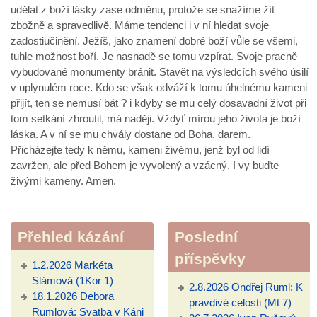
udělat z boží lásky zase odměnu, protože se snažíme žít
zbožně a spravedlivě. Máme tendenci i v ní hledat svoje
zadostiučinění. Ježíš, jako znamení dobré boží vůle se všemi,
tuhle možnost boří. Je nasnadě se tomu vzpírat. Svoje pracně
vybudované monumenty bránit. Stavět na výsledcích svého úsilí
v uplynulém roce. Kdo se však odváží k tomu úhelnému kameni
přijít, ten se nemusí bát ? i kdyby se mu celý dosavadní život při
tom setkání zhroutil, má naději. Vždyť mírou jeho života je boží
láska. A v ní se mu chvály dostane od Boha, darem.
Přicházejte tedy k němu, kameni živému, jenž byl od lidí
zavržen, ale před Bohem je vyvolený a vzácný. I vy buďte
živými kameny. Amen.
Přehled kázání
Poslední
příspěvky
1.2.2026 Markéta
Slámová (1Kor 1)
2.8.2026 Ondřej Ruml: K
18.1.2026 Debora
pravdivé celosti (Mt 7)
Rumlová: Svatba v Káni