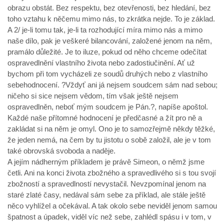
obrazu obstát. Bez respektu, bez otevřenosti, bez hledání, bez
toho vztahu k něčemu mimo nás, to zkrátka nejde. To je základ.
A 2/ je-li tomu tak, je-li ta rozhodující míra mimo nás a mimo
naše dílo, pak je veškeré bilancování, založené jenom na něm,
pramálo důležité. Je to iluze, pokud od něho chceme odečítat
ospravedlnění vlastního života nebo zadostiučinění. Ať už
bychom při tom vycházeli ze soudů druhých nebo z vlastního
sebehodnocení. ?Vždyť ani já nejsem soudcem sám nad sebou;
ničeho si sice nejsem vědom, tím však ještě nejsem
ospravedlněn, neboť mým soudcem je Pán.?, napíše apoštol.
Každé naše přítomné hodnocení je předčasné a žít pro ně a
zakládat si na něm je omyl. Ono je to samozřejmě někdy těžké,
že jeden nemá, na čem by tu jistotu o sobě založil, ale je v tom
také obrovská svoboda a naděje.
A jejím nádherným příkladem je právě Simeon, o němž jsme
četli. Ani na konci života zbožného a spravedlivého si s tou svojí
zbožností a spravedlností nevystačil. Nevzpomínal jenom na
staré zlaté časy, nedával sám sebe za příklad, ale stále ještě
něco vyhlížel a očekával. A tak okolo sebe neviděl jenom samou
špatnost a úpadek, viděl víc než sebe, zahlédl spásu i v tom, v