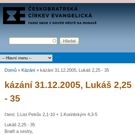
Přejít k hlavnímu obsahu
FARNÍ
SBOR
ČCE
Hledat
Vyhledávání
Hlavní menu
Domů
»
Kázání
»
kázání 31.12.2005, Lukáš 2,25 - 35
Jste zde
kázání 31.12.2005, Lukáš 2,25
- 35
čtení: 1.List Petrův 2,1-10 + 1.Korintským 4,3-5
Lukáš 2,25 - 35
Bratři a sestry,