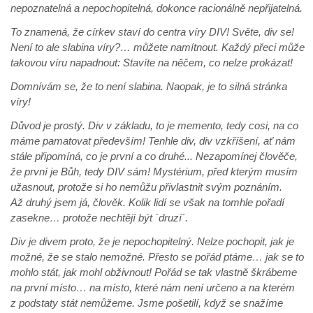
nepoznatelná a nepochopitelná, dokonce racionálně nepřijatelná.
To znamená, že církev staví do centra víry DIV! Světe, div se!
Není to ale slabina víry?… můžete namítnout. Každý přeci může
takovou víru napadnout: Stavíte na něčem, co nelze prokázat!
Domnívám se, že to není slabina. Naopak, je to silná stránka
víry!
Důvod je prostý. Div v základu, to je memento, tedy cosi, na co
máme pamatovat především! Tenhle div, div vzkříšení, ať nám
stále připomíná, co je první a co druhé... Nezapomínej člověče,
že první je Bůh, tedy DIV sám! Mystérium, před kterým musím
užasnout, protože si ho nemůžu přivlastnit svým poznáním.
Až druhý jsem já, člověk. Kolik lidí se však na tomhle pořadí
zasekne… protože nechtějí být ´druzí´.
Div je divem proto, že je nepochopitelný. Nelze pochopit, jak je
možné, že se stalo nemožné. Přesto se pořád ptáme… jak se to
mohlo stát, jak mohl obživnout! Pořád se tak vlastně škrábeme
na první místo… na místo, které nám není určeno a na kterém
z podstaty stát nemůžeme. Jsme pošetilí, když se snažíme