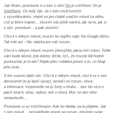
Jak říkám, promluvte si o tom s ním!
On
je vzkříšení. On je
Vzkříšený
. On tedy žije. Já v tuto chvíli končím
s vysvětlováním, stejně se jen chabě snažím mluvit za něho,
což je lehce trapné… zkusím vás ještě navést, jak na to, jak si
s ním promluvit… a pak skočím!
Chci-li s někým mluvit, musím ho nejdřív najít. Na Googlu těžko.
Tak kde asi – hle, otázka pro váš rozum…
Chci-li s někým mluvit, musím přemýšlet, jakou řečí mluví. Tohle
vám bude blízké, jste doktor, léčíte, tzn., že musíte lidi hodně
poslouchat, je to tak? Nejde přeci zdaleka jenom o to, co říkají
jeho ústa…
S tím souvisí další věc: Chci-li s někým mluvit, chci-li se s ním
dorozumět (to je lepší výraz), nestačí mi rozum, slova
a informace. Vzpomeňte na ty ženy u hrobu… tam šlo více o
jejich strach, úžas, radost, než o slova. Moc se tam toho
nenamluvilo…
Promluvte si se Vzkříšeným. Kde ho hledat, na to přijdete. Jak
s ním mluvit… nespoléhejte jenom na rozum, otevřete svoje