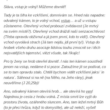
Sláva, vstup je volný! Můžeme dovnitř!
Tady je ta šifra ke vzkříšení, domnívám se. Hned nás napadne:
odvalený kámen, to je volný vchod,
vstup
… a už u vstupu
zůstaneme. Otevřený vchod probouzí zvědavost (Je mrtvý
na svém místě?). Otevřený vchod dráždí naši senzacechtivost
(Třeba opravdu obživnul a já jsem první, kdo to vidí!). Otevřený
vchod vyvolává strach (Já tam nejdu, jdi první ty!). Vstup do
hrobek všeho druhu asociuje lidskou touhu zmocnit se i těch
nejsvatějších tajemství, vlézt všude, tak říkajíc!
Pro ty ženy se hrob otevřel dovnitř. I nás ten kámen soustředí
jenom na vstup, nedáme-li si pozor. Zatoužíme jít se podívat, co
se to tam opravdu stalo. Chtěli bychom vidět vzkříšení jaksi ´in
natura´. Sáhnout si na ně (na Něho, na Jeho rány), jinak
neuvěříme (J 20,25b)!
Ano, odvalený kámen otevírá hrob… ale otevírá ho
ven
!
Najednou je cesta z hrobu volná. Z místa smrti lze vyjít do
prostoru života, ozářeného sluncem. Ano, tam ležel mrtvý Bůh
(to je přeci hrůza, když to domyslíte), ale už neleží, vyšel!