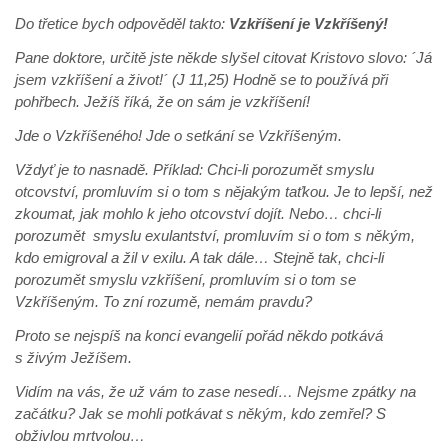
Do třetice bych odpověděl takto:
Vzkříšení je Vzkříšený!
Pane doktore, určitě jste někde slyšel citovat Kristovo slovo: ´Já
jsem vzkříšení a život!´ (J 11,25) Hodně se to používá při
pohřbech. Ježíš říká, že on sám je vzkříšení!
Jde o Vzkříšeného! Jde o setkání se Vzkříšeným.
Vždyť je to nasnadě. Příklad: Chci-li porozumět smyslu
otcovství, promluvím si o tom s nějakým taťkou. Je to lepší, než
zkoumat, jak mohlo k jeho otcovství dojít. Nebo… chci-li
porozumět smyslu exulantství, promluvím si o tom s někým,
kdo emigroval a žil v exilu. A tak dále… Stejně tak, chci-li
porozumět smyslu vzkříšení, promluvím si o tom se
Vzkříšeným. To zní rozumě, nemám pravdu?
Proto se nejspíš na konci evangelií pořád někdo potkává
s živým Ježíšem.
Vidím na vás, že už vám to zase nesedí… Nejsme zpátky na
začátku? Jak se mohli potkávat s někým, kdo zemřel? S
obživlou mrtvolou…