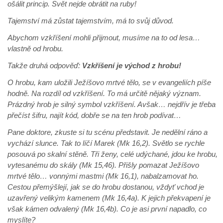
ošálit princip. Svět nejde obrátit na ruby!
Tajemství má zůstat tajemstvím, má to svůj důvod.
Abychom vzkříšení mohli přijmout, musíme na to od lesa…
vlastně od hrobu.
Takže druhá odpověď:
Vzkříšení je východ z hrobu!
O hrobu, kam uložili Ježíšovo mrtvé tělo, se v evangeliích píše
hodně. Na rozdíl od vzkříšení. To má určitě nějaký význam.
Prázdný hrob je silný symbol vzkříšení. Avšak… nejdřív je třeba
přečíst šifru, najít kód, dobře se na ten hrob podívat…
Pane doktore, zkuste si tu scénu představit. Je nedělní ráno a
vychází slunce. Tak to líčí Marek (Mk 16,2). Světlo se rychle
posouvá po skalní stěně. Tři ženy, celé udýchané, jdou ke hrobu,
vytesanému do skály (Mk 15,46). Přišly pomazat Ježíšovo
mrtvé tělo… vonnými mastmi (Mk 16,1), nabalzamovat ho.
Cestou přemýšlejí, jak se do hrobu dostanou, vždyť vchod je
uzavřený velikým kamenem (Mk 16,4a). K jejich překvapení je
však kámen odvalený (Mk 16,4b). Co je asi první napadlo, co
myslíte?