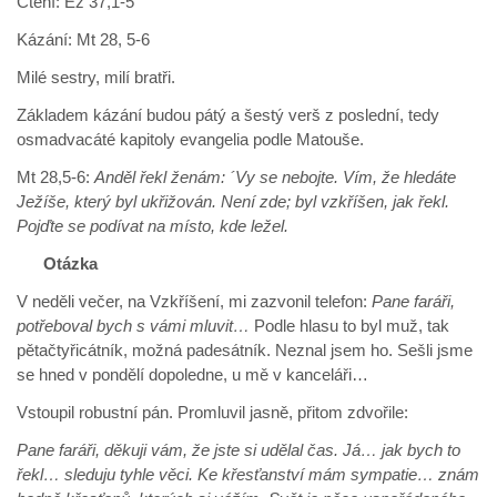
Čtení: Ez 37,1-5
Kázání: Mt 28, 5-6
Milé sestry, milí bratři.
Základem kázání budou pátý a šestý verš z poslední, tedy
osmadvacáté kapitoly evangelia podle Matouše.
Mt 28,5-6:
Anděl řekl ženám: ´Vy se nebojte. Vím, že hledáte
Ježíše, který byl ukřižován. Není zde; byl vzkříšen, jak řekl.
Pojďte se podívat na místo, kde ležel.
Otázka
V neděli večer, na Vzkříšení, mi zazvonil telefon:
Pane faráři,
potřeboval bych s vámi mluvit…
Podle hlasu to byl muž, tak
pětačtyřicátník, možná padesátník. Neznal jsem ho. Sešli jsme
se hned v pondělí dopoledne, u mě v kanceláři…
Vstoupil robustní pán. Promluvil jasně, přitom zdvořile:
Pane faráři, děkuji vám, že jste si udělal čas. Já… jak bych to
řekl… sleduju tyhle věci. Ke křesťanství mám sympatie… znám