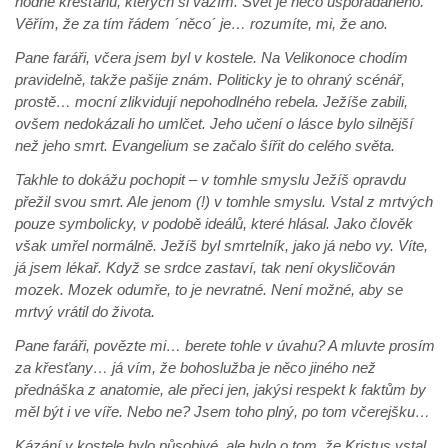
hodně křesťanů, kterých si vážím. Svět je něco uspořádaného.
Věřím, že za tím řádem ´něco´ je… rozumíte, mi, že ano.
Pane faráři, včera jsem byl v kostele. Na Velikonoce chodím
pravidelně, takže pašije znám. Politicky je to ohraný scénář,
prostě… mocní zlikvidují nepohodlného rebela. Ježíše zabili,
ovšem nedokázali ho umlčet. Jeho učení o lásce bylo silnější
než jeho smrt. Evangelium se začalo šířit do celého světa.
Takhle to dokážu pochopit – v tomhle smyslu Ježíš opravdu
přežil svou smrt. Ale jenom (!) v tomhle smyslu. Vstal z mrtvých
pouze symbolicky, v podobě ideálů, které hlásal. Jako člověk
však umřel normálně. Ježíš byl smrtelník, jako já nebo vy. Víte,
já jsem lékař. Když se srdce zastaví, tak není okysličován
mozek. Mozek odumře, to je nevratné. Není možné, aby se
mrtvý vrátil do života.
Pane faráři, povězte mi… berete tohle v úvahu? A mluvte prosím
za křesťany… já vím, že bohoslužba je něco jiného než
přednáška z anatomie, ale přeci jen, jakýsi respekt k faktům by
měl být i ve víře. Nebo ne? Jsem toho plný, po tom včerejšku…
Kázání v kostele bylo působivé, ale bylo o tom, že Kristus vstal