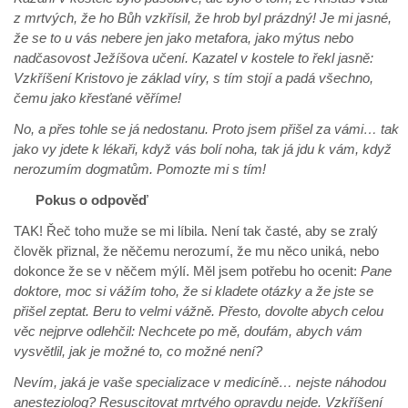
z mrtvých, že ho Bůh vzkřísil, že hrob byl prázdný! Je mi jasné,
že se to u vás nebere jen jako metafora, jako mýtus nebo
nadčasovost Ježíšova učení. Kazatel v kostele to řekl jasně:
Vzkříšení Kristovo je základ víry, s tím stojí a padá všechno,
čemu jako křesťané věříme!
No, a přes tohle se já nedostanu. Proto jsem přišel za vámi… tak
jako vy jdete k lékaři, když vás bolí noha, tak já jdu k vám, když
nerozumím dogmatům. Pomozte mi s tím!
Pokus o odpověď
TAK! Řeč toho muže se mi líbila. Není tak časté, aby se zralý
člověk přiznal, že něčemu nerozumí, že mu něco uniká, nebo
dokonce že se v něčem mýlí. Měl jsem potřebu ho ocenit:
Pane
doktore, moc si vážím toho, že si kladete otázky a že jste se
přišel zeptat. Beru to velmi vážně. Přesto, dovolte abych celou
věc nejprve odlehčil: Nechcete po mě, doufám, abych vám
vysvětlil, jak je možné to, co možné není?
Nevím, jaká je vaše specializace v medicíně… nejste náhodou
anesteziolog? Resuscitovat mrtvého opravdu nejde. Vzkříšení