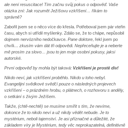
ale není resuscitace! Tím začnu svůj pokus o odpověď. Vaše
otázka zní: Jak rozumět Ježíšovu vzkříšení… říkám to
správně?
Zabořil jsem se o něco více do křesla. Potřeboval jsem pár vteřin
času, abych si utřídil myšlenky. Zdálo se, že to chápe, nepůsobil
dojmem nervózního nedočkavce.
Pane doktore
, řekl jsem po
chvíli…
zkusím vám dát tři odpovědi. Nepřeceňujte je a neberte
mě prosím za slovo… jsou to jen moje osobní pokusy, jaksi
autorské.
První odpověď by mohla být taková:
Vzkříšení je prostě div!
Nikdo neví, jak vzkříšení proběhlo. Nikdo u toho nebyl.
Evangelijní svědkové svědčí pouze o následných projevech
vzkříšení – o prázdném hrobu, o plátnech, o rozhovoru s anděly,
o setkání s živým Ježíšem.
Takže, (chtě-nechtě) se musíme smířit s tím, že nevíme,
dokonce že to nikdo neví a už nikdy vědět nebude. Je to
mystérium, neboli tajemství. Je asi příznačné a důležité, že
základem víry je Mystérium, tedy věc neprokazatelná, definitivně