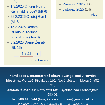
(L 9)
Prosinec 2025
(14)
1.3.2026 Ondřej Ruml:
Listopad 2025
(14)
Kam máš srdce? (Mt 6)
více...
22.2.2026 Ondřej Ruml
(Mt 6)
15.2.2026 Debora
Rumlová, rodinné
bohoslužby (Jan 8)
8.2.2026 Daniel Ženatý
(Sk 16)
1 z 41
›
více kázání
Farní sbor Českobratrské církve evangelické v Novém
Městě na Moravě
, Křenkova 151, Nové Město n. Moravě, 592
31,
kazatelská stanice
: Nová čtvrť 504, Bystřice nad Pernštejnem,
593 01
tel.:
566 616 244
(fara, kancelář), nmnm@evangnet.cz
Bankovní účet:
253070437/0600
IČO: 43378854