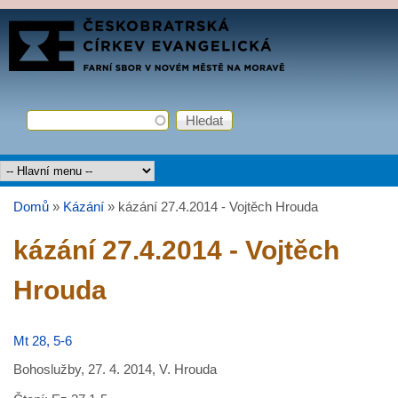
Přejít k hlavnímu obsahu
FARNÍ
SBOR
ČCE
Hledat
Vyhledávání
Hlavní menu
Domů
»
Kázání
»
kázání 27.4.2014 - Vojtěch Hrouda
Jste zde
kázání 27.4.2014 - Vojtěch
Hrouda
Mt 28, 5-6
Bohoslužby, 27. 4. 2014, V. Hrouda