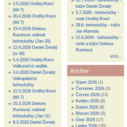
3.5.2026 Ondřej Ruml
káže Daniel Ženatý
(Mt 7)
5.7.2026 - bohoslužby -
26.4.2026 Ondřej Ruml
vede Ondřej Ruml
(Mt 7)
28.6. bohoslužby - káže
19.4.2026 Debora
Jan Mamula
Rumlová: rodinné
21.6.2026 - bohoslužby -
bohoslužby (Jan 20)
vede a káže Debora
12.4.2026 Daniel Ženatý
Rumlová
(Iz 40)
více...
5.4.2026 Ondřej Ruml:
Velikonoční neděle
Archiv
3.4.2026 Daniel Ženatý:
Velkopáteční
Srpen 2026
(1)
bohoslužby
Červenec 2026
(3)
22.3.2026 Ondřej Ruml
Červen 2026
(13)
(Mt 7)
Květen 2026
(8)
15.3.2026 Debora
Duben 2026
(6)
Rumlová: rodinné
Březen 2026
(5)
bohoslužby (Jan 11)
Únor 2026
(17)
8.3.2026 Daniel Ženatý
Leden 2026
(20)