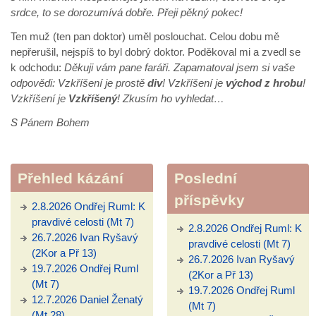
srdce, to se dorozumívá dobře. Přeji pěkný pokec!
Ten muž (ten pan doktor) uměl poslouchat. Celou dobu mě
nepřerušil, nejspíš to byl dobrý doktor. Poděkoval mi a zvedl se
k odchodu:
Děkuji vám pane faráři. Zapamatoval jsem si vaše
odpovědi: Vzkříšení je prostě
div
! Vzkříšení je
východ z hrobu
!
Vzkříšení je
Vzkříšený
! Zkusím ho vyhledat…
S Pánem Bohem
Přehled kázání
Poslední
příspěvky
2.8.2026 Ondřej Ruml: K
pravdivé celosti (Mt 7)
2.8.2026 Ondřej Ruml: K
26.7.2026 Ivan Ryšavý
pravdivé celosti (Mt 7)
(2Kor a Př 13)
26.7.2026 Ivan Ryšavý
19.7.2026 Ondřej Ruml
(2Kor a Př 13)
(Mt 7)
19.7.2026 Ondřej Ruml
12.7.2026 Daniel Ženatý
(Mt 7)
(Mt 28)