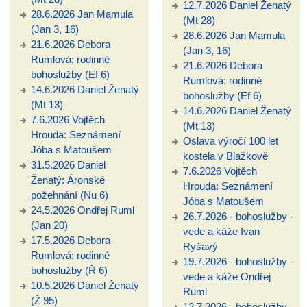
12.7.2026 Daniel Ženatý
28.6.2026 Jan Mamula
(Mt 28)
(Jan 3, 16)
28.6.2026 Jan Mamula
21.6.2026 Debora
(Jan 3, 16)
Rumlová: rodinné
21.6.2026 Debora
bohoslužby (Ef 6)
Rumlová: rodinné
14.6.2026 Daniel Ženatý
bohoslužby (Ef 6)
(Mt 13)
14.6.2026 Daniel Ženatý
7.6.2026 Vojtěch
(Mt 13)
Hrouda: Seznámení
Oslava výročí 100 let
Jóba s Matoušem
kostela v Blažkově
31.5.2026 Daniel
7.6.2026 Vojtěch
Ženatý: Áronské
Hrouda: Seznámení
požehnání (Nu 6)
Jóba s Matoušem
24.5.2026 Ondřej Ruml
26.7.2026 - bohoslužby -
(Jan 20)
vede a káže Ivan
17.5.2026 Debora
Ryšavý
Rumlová: rodinné
19.7.2026 - bohoslužby -
bohoslužby (Ř 6)
vede a káže Ondřej
10.5.2026 Daniel Ženatý
Ruml
(Ž 95)
12.7.2026 - bohoslužby -