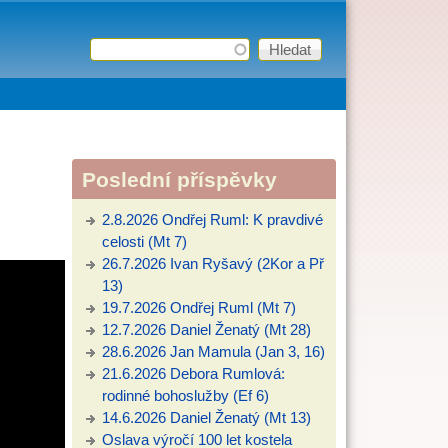
Hledat
Vyhledávání
Poslední příspěvky
2.8.2026 Ondřej Ruml: K pravdivé
celosti (Mt 7)
26.7.2026 Ivan Ryšavý (2Kor a Př
13)
19.7.2026 Ondřej Ruml (Mt 7)
12.7.2026 Daniel Ženatý (Mt 28)
28.6.2026 Jan Mamula (Jan 3, 16)
21.6.2026 Debora Rumlová:
rodinné bohoslužby (Ef 6)
14.6.2026 Daniel Ženatý (Mt 13)
Oslava výročí 100 let kostela