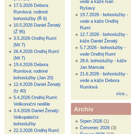
vede a káže Ivan
17.5.2026 Debora
Ryšavý
Rumlová: rodinné
19.7.2026 - bohoslužby -
bohoslužby (Ř 6)
vede a káže Ondřej
10.5.2026 Daniel Ženatý
Ruml
(Ž 95)
12.7.2026 - bohoslužby -
3.5.2026 Ondřej Ruml
káže Daniel Ženatý
(Mt 7)
5.7.2026 - bohoslužby -
26.4.2026 Ondřej Ruml
vede Ondřej Ruml
(Mt 7)
28.6. bohoslužby - káže
19.4.2026 Debora
Jan Mamula
Rumlová: rodinné
21.6.2026 - bohoslužby -
bohoslužby (Jan 20)
vede a káže Debora
12.4.2026 Daniel Ženatý
Rumlová
(Iz 40)
více...
5.4.2026 Ondřej Ruml:
Velikonoční neděle
Archiv
3.4.2026 Daniel Ženatý:
Velkopáteční
Srpen 2026
(1)
bohoslužby
Červenec 2026
(3)
22.3.2026 Ondřej Ruml