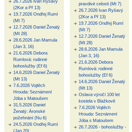
26.7.2026 Ivan Ryšavý
pravdivé celosti (Mt 7)
(2Kor a Př 13)
26.7.2026 Ivan Ryšavý
19.7.2026 Ondřej Ruml
(2Kor a Př 13)
(Mt 7)
19.7.2026 Ondřej Ruml
12.7.2026 Daniel Ženatý
(Mt 7)
(Mt 28)
12.7.2026 Daniel Ženatý
28.6.2026 Jan Mamula
(Mt 28)
(Jan 3, 16)
28.6.2026 Jan Mamula
21.6.2026 Debora
(Jan 3, 16)
Rumlová: rodinné
21.6.2026 Debora
bohoslužby (Ef 6)
Rumlová: rodinné
14.6.2026 Daniel Ženatý
bohoslužby (Ef 6)
(Mt 13)
14.6.2026 Daniel Ženatý
7.6.2026 Vojtěch
(Mt 13)
Hrouda: Seznámení
Oslava výročí 100 let
Jóba s Matoušem
kostela v Blažkově
31.5.2026 Daniel
7.6.2026 Vojtěch
Ženatý: Áronské
Hrouda: Seznámení
požehnání (Nu 6)
Jóba s Matoušem
24.5.2026 Ondřej Ruml
26.7.2026 - bohoslužby -
(Jan 20)