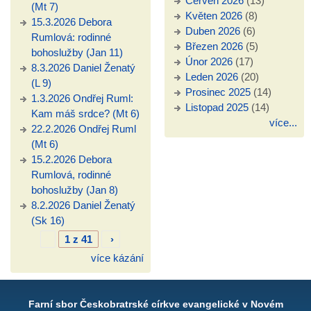
Červen 2026
(13)
(Mt 7)
Květen 2026
(8)
15.3.2026 Debora
Duben 2026
(6)
Rumlová: rodinné
Březen 2026
(5)
bohoslužby (Jan 11)
Únor 2026
(17)
8.3.2026 Daniel Ženatý
Leden 2026
(20)
(L 9)
Prosinec 2025
(14)
1.3.2026 Ondřej Ruml:
Listopad 2025
(14)
Kam máš srdce? (Mt 6)
více...
22.2.2026 Ondřej Ruml
(Mt 6)
15.2.2026 Debora
Rumlová, rodinné
bohoslužby (Jan 8)
8.2.2026 Daniel Ženatý
(Sk 16)
1 z 41
›
více kázání
Farní sbor Českobratrské církve evangelické v Novém