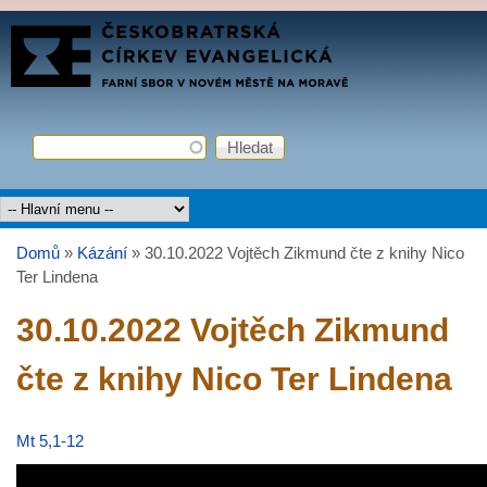
Přejít k hlavnímu obsahu
FARNÍ
SBOR
ČCE
Hledat
Vyhledávání
Hlavní menu
Domů
»
Kázání
»
30.10.2022 Vojtěch Zikmund čte z knihy Nico
Jste zde
Ter Lindena
30.10.2022 Vojtěch Zikmund
čte z knihy Nico Ter Lindena
Mt 5,1-12