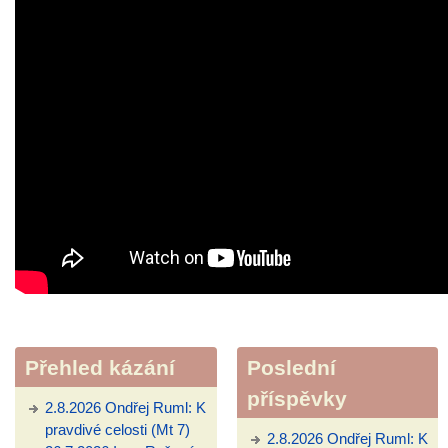
Přehled kázání
Poslední
příspěvky
2.8.2026 Ondřej Ruml: K
pravdivé celosti (Mt 7)
2.8.2026 Ondřej Ruml: K