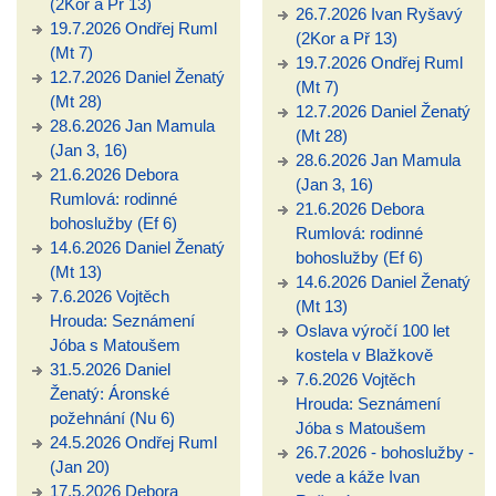
(2Kor a Př 13)
26.7.2026 Ivan Ryšavý
19.7.2026 Ondřej Ruml
(2Kor a Př 13)
(Mt 7)
19.7.2026 Ondřej Ruml
12.7.2026 Daniel Ženatý
(Mt 7)
(Mt 28)
12.7.2026 Daniel Ženatý
28.6.2026 Jan Mamula
(Mt 28)
(Jan 3, 16)
28.6.2026 Jan Mamula
21.6.2026 Debora
(Jan 3, 16)
Rumlová: rodinné
21.6.2026 Debora
bohoslužby (Ef 6)
Rumlová: rodinné
14.6.2026 Daniel Ženatý
bohoslužby (Ef 6)
(Mt 13)
14.6.2026 Daniel Ženatý
7.6.2026 Vojtěch
(Mt 13)
Hrouda: Seznámení
Oslava výročí 100 let
Jóba s Matoušem
kostela v Blažkově
31.5.2026 Daniel
7.6.2026 Vojtěch
Ženatý: Áronské
Hrouda: Seznámení
požehnání (Nu 6)
Jóba s Matoušem
24.5.2026 Ondřej Ruml
26.7.2026 - bohoslužby -
(Jan 20)
vede a káže Ivan
17.5.2026 Debora