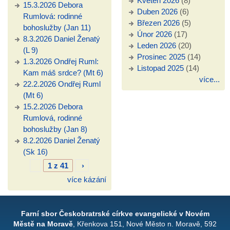
Květen 2026
(8)
15.3.2026 Debora
Duben 2026
(6)
Rumlová: rodinné
Březen 2026
(5)
bohoslužby (Jan 11)
Únor 2026
(17)
8.3.2026 Daniel Ženatý
Leden 2026
(20)
(L 9)
Prosinec 2025
(14)
1.3.2026 Ondřej Ruml:
Listopad 2025
(14)
Kam máš srdce? (Mt 6)
více...
22.2.2026 Ondřej Ruml
(Mt 6)
15.2.2026 Debora
Rumlová, rodinné
bohoslužby (Jan 8)
8.2.2026 Daniel Ženatý
(Sk 16)
1 z 41
›
více kázání
Farní sbor Českobratrské církve evangelické v Novém
Městě na Moravě
, Křenkova 151, Nové Město n. Moravě, 592