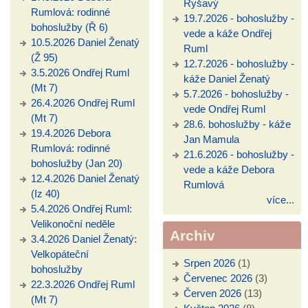
Ryšavý
Rumlová: rodinné
19.7.2026 - bohoslužby -
bohoslužby (Ř 6)
vede a káže Ondřej
10.5.2026 Daniel Ženatý
Ruml
(Ž 95)
12.7.2026 - bohoslužby -
3.5.2026 Ondřej Ruml
káže Daniel Ženatý
(Mt 7)
5.7.2026 - bohoslužby -
26.4.2026 Ondřej Ruml
vede Ondřej Ruml
(Mt 7)
28.6. bohoslužby - káže
19.4.2026 Debora
Jan Mamula
Rumlová: rodinné
21.6.2026 - bohoslužby -
bohoslužby (Jan 20)
vede a káže Debora
12.4.2026 Daniel Ženatý
Rumlová
(Iz 40)
více...
5.4.2026 Ondřej Ruml:
Velikonoční neděle
Archiv
3.4.2026 Daniel Ženatý:
Velkopáteční
Srpen 2026
(1)
bohoslužby
Červenec 2026
(3)
22.3.2026 Ondřej Ruml
Červen 2026
(13)
(Mt 7)