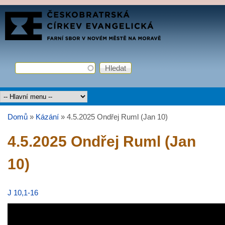
Přejít k hlavnímu obsahu
FARNÍ
SBOR
ČCE
Hledat
Vyhledávání
Hlavní menu
Domů
»
Kázání
»
4.5.2025 Ondřej Ruml (Jan 10)
Jste zde
4.5.2025 Ondřej Ruml (Jan
10)
J 10,1-16