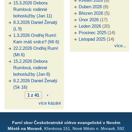
Květen 2026
(8)
15.3.2026 Debora
Duben 2026
(6)
Rumlová: rodinné
Březen 2026
(5)
bohoslužby (Jan 11)
Únor 2026
(17)
8.3.2026 Daniel Ženatý
Leden 2026
(20)
(L 9)
Prosinec 2025
(14)
1.3.2026 Ondřej Ruml:
Listopad 2025
(14)
Kam máš srdce? (Mt 6)
více...
22.2.2026 Ondřej Ruml
(Mt 6)
15.2.2026 Debora
Rumlová, rodinné
bohoslužby (Jan 8)
8.2.2026 Daniel Ženatý
(Sk 16)
1 z 41
›
více kázání
Farní sbor Českobratrské církve evangelické v Novém
Městě na Moravě
, Křenkova 151, Nové Město n. Moravě, 592