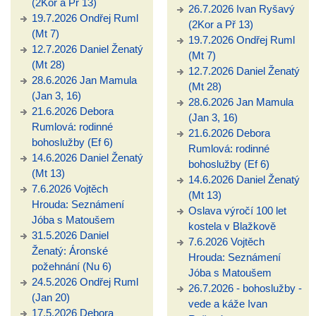
(2Kor a Př 13)
26.7.2026 Ivan Ryšavý
19.7.2026 Ondřej Ruml
(2Kor a Př 13)
(Mt 7)
19.7.2026 Ondřej Ruml
12.7.2026 Daniel Ženatý
(Mt 7)
(Mt 28)
12.7.2026 Daniel Ženatý
28.6.2026 Jan Mamula
(Mt 28)
(Jan 3, 16)
28.6.2026 Jan Mamula
21.6.2026 Debora
(Jan 3, 16)
Rumlová: rodinné
21.6.2026 Debora
bohoslužby (Ef 6)
Rumlová: rodinné
14.6.2026 Daniel Ženatý
bohoslužby (Ef 6)
(Mt 13)
14.6.2026 Daniel Ženatý
7.6.2026 Vojtěch
(Mt 13)
Hrouda: Seznámení
Oslava výročí 100 let
Jóba s Matoušem
kostela v Blažkově
31.5.2026 Daniel
7.6.2026 Vojtěch
Ženatý: Áronské
Hrouda: Seznámení
požehnání (Nu 6)
Jóba s Matoušem
24.5.2026 Ondřej Ruml
26.7.2026 - bohoslužby -
(Jan 20)
vede a káže Ivan
17.5.2026 Debora