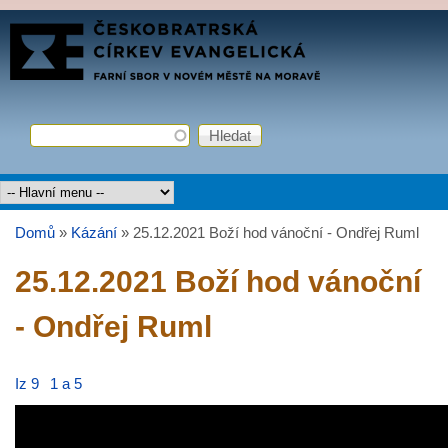
Přejít k hlavnímu obsahu
FARNÍ
SBOR
ČCE
Hledat
Vyhledávání
Hlavní menu
Domů
»
Kázání
»
25.12.2021 Boží hod vánoční - Ondřej Ruml
Jste zde
25.12.2021 Boží hod vánoční
- Ondřej Ruml
Iz 9
1 a 5