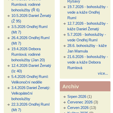
Ryšavý
Rumlová: rodinné
19.7.2026 - bohoslužby -
bohoslužby (Ř 6)
vede a káže Ondřej
10.5.2026 Daniel Ženatý
Ruml
(Ž 95)
12.7.2026 - bohoslužby -
3.5.2026 Ondřej Ruml
káže Daniel Ženatý
(Mt 7)
5.7.2026 - bohoslužby -
26.4.2026 Ondřej Ruml
vede Ondřej Ruml
(Mt 7)
28.6. bohoslužby - káže
19.4.2026 Debora
Jan Mamula
Rumlová: rodinné
21.6.2026 - bohoslužby -
bohoslužby (Jan 20)
vede a káže Debora
12.4.2026 Daniel Ženatý
Rumlová
(Iz 40)
více...
5.4.2026 Ondřej Ruml:
Velikonoční neděle
Archiv
3.4.2026 Daniel Ženatý:
Velkopáteční
Srpen 2026
(1)
bohoslužby
Červenec 2026
(3)
22.3.2026 Ondřej Ruml
Červen 2026
(13)
(Mt 7)