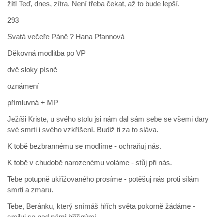
žít! Teď, dnes, zítra. Není třeba čekat, až to bude lepší.
293
Svatá večeře Páně ? Hana Pfannová
Děkovná modlitba po VP
dvě sloky písně
oznámení
přímluvná + MP
Ježíši Kriste, u svého stolu jsi nám dal sám sebe se všemi dary
své smrti i svého vzkříšení. Budiž ti za to sláva.
K tobě bezbrannému se modlíme - ochraňuj nás.
K tobě v chudobě narozenému voláme - stůj při nás.
Tebe potupně ukřižovaného prosíme - potěšuj nás proti silám
smrti a zmaru.
Tebe, Beránku, který snímáš hřích světa pokorně žádáme -
smiluj se nad námi hříšnými.