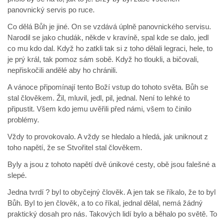
panovnický servis po ruce.
Co dělá Bůh je jiné. On se vzdává úplně panovnického servisu.
Narodil se jako chudák, někde v kravíně, spal kde se dalo, jedl
co mu kdo dal. Když ho zatkli tak si z toho dělali legraci, hele, to
je prý král, tak pomoz sám sobě. Když ho tloukli, a bičovali,
nepřiskočili andělé aby ho chránili.
A vánoce připomínají tento Boží vstup do tohoto světa. Bůh se
stal člověkem. Žil, mluvil, jedl, pil, jednal. Není to lehké to
připustit. Všem kdo jemu uvěřili před námi, všem to činilo
problémy.
Vždy to provokovalo. A vždy se hledalo a hledá, jak uniknout z
toho napětí, že se Stvořitel stal člověkem.
Byly a jsou z tohoto napětí dvě únikové cesty, obě jsou falešné a
slepé.
Jedna tvrdí ? byl to obyčejný člověk. A jen tak se říkalo, že to byl
Bůh. Byl to jen člověk, a to co říkal, jednal dělal, nemá žádný
praktický dosah pro nás. Takových lidí bylo a běhalo po světě. To