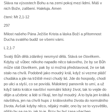
Sláva na výsostech Bohu a na zemi pokoj mezi lidmi. Máš v
nich Bože, zalíbení. Haleluja. Amen
čtení: Mt 2,1-12
297
Milost našeho Pána Ježíše Krista a láska Boží a přítomnost
Ducha svatého budiž se všemi vámi.
L 2,1-7
Svatý Bůh dělá zdánlivý nesmysl dělá. Stává se člověkem.
Kdyby už vůbec někoho napadlo něco takového, že by se Bůh
může stát člověkem, pak by si možná představoval, že se tak
stalo na chvíli. Podobně jako moudrý král, když si vezme plášť
chudáka a jde na tržiště mezi chudý lid. Jde do hospody, chodí
po ulici a slyší, co se povídá. Málokterý panovník to umí, a už
když takto krátce navštíví normální lidský život, tak to vejde do
dějin a učebnic a lidé si říkají, ten byl moudrý. A to byla jen krátká
návštěva, jen na chvíli hups z královského života do normálního
života. Avšak kdyby něco, nějaký malér, ono by se to vysvětlilo,
přišlo by se na to, jak to je. Brzy by byl zase všechen