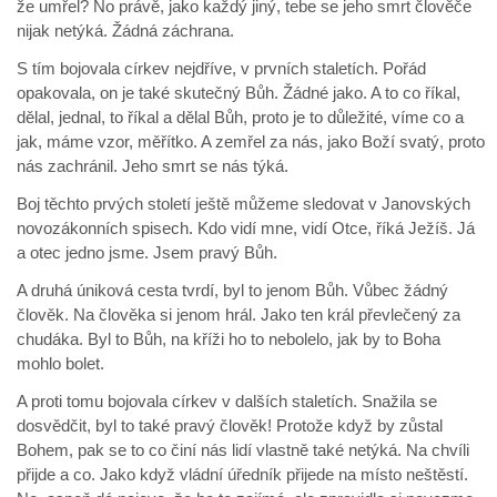
že umřel? No právě, jako každý jiný, tebe se jeho smrt člověče
nijak netýká. Žádná záchrana.
S tím bojovala církev nejdříve, v prvních staletích. Pořád
opakovala, on je také skutečný Bůh. Žádné jako. A to co říkal,
dělal, jednal, to říkal a dělal Bůh, proto je to důležité, víme co a
jak, máme vzor, měřítko. A zemřel za nás, jako Boží svatý, proto
nás zachránil. Jeho smrt se nás týká.
Boj těchto prvých století ještě můžeme sledovat v Janovských
novozákonních spisech. Kdo vidí mne, vidí Otce, říká Ježíš. Já
a otec jedno jsme. Jsem pravý Bůh.
A druhá úniková cesta tvrdí, byl to jenom Bůh. Vůbec žádný
člověk. Na člověka si jenom hrál. Jako ten král převlečený za
chudáka. Byl to Bůh, na kříži ho to nebolelo, jak by to Boha
mohlo bolet.
A proti tomu bojovala církev v dalších staletích. Snažila se
dosvědčit, byl to také pravý člověk! Protože když by zůstal
Bohem, pak se to co činí nás lidí vlastně také netýká. Na chvíli
přijde a co. Jako když vládní úředník přijede na místo neštěstí.