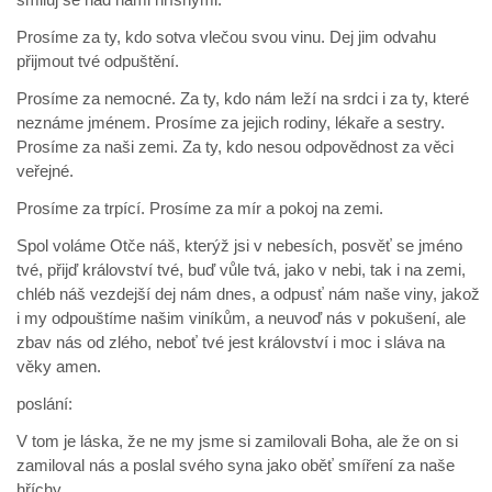
Prosíme za ty, kdo sotva vlečou svou vinu. Dej jim odvahu
přijmout tvé odpuštění.
Prosíme za nemocné. Za ty, kdo nám leží na srdci i za ty, které
neznáme jménem. Prosíme za jejich rodiny, lékaře a sestry.
Prosíme za naši zemi. Za ty, kdo nesou odpovědnost za věci
veřejné.
Prosíme za trpící. Prosíme za mír a pokoj na zemi.
Spol voláme Otče náš, kterýž jsi v nebesích, posvěť se jméno
tvé, přijď království tvé, buď vůle tvá, jako v nebi, tak i na zemi,
chléb náš vezdejší dej nám dnes, a odpusť nám naše viny, jakož
i my odpouštíme našim viníkům, a neuvoď nás v pokušení, ale
zbav nás od zlého, neboť tvé jest království i moc i sláva na
věky amen.
poslání:
V tom je láska, že ne my jsme si zamilovali Boha, ale že on si
zamiloval nás a poslal svého syna jako oběť smíření za naše
hříchy.