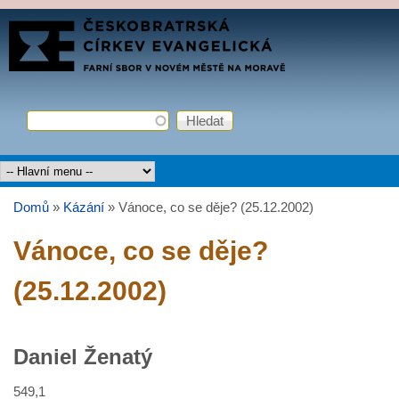
Přejít k hlavnímu obsahu
FARNÍ
SBOR
ČCE
Hledat
Vyhledávání
Hlavní menu
Domů
»
Kázání
»
Vánoce, co se děje? (25.12.2002)
Jste zde
Vánoce, co se děje?
(25.12.2002)
Daniel Ženatý
549,1