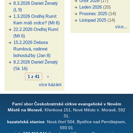
Únor 2026
(17)
8.3.2026 Daniel Ženatý
Leden 2026
(20)
(L 9)
Prosinec 2025
(14)
1.3.2026 Ondřej Ruml:
Listopad 2025
(14)
Kam máš srdce? (Mt 6)
více...
22.2.2026 Ondřej Ruml
(Mt 6)
15.2.2026 Debora
Rumlová, rodinné
bohoslužby (Jan 8)
8.2.2026 Daniel Ženatý
(Sk 16)
1 z 41
›
více kázání
Farní sbor Českobratrské církve evangelické v Novém
Městě na Moravě
, Křenkova 151, Nové Město n. Moravě, 592
31,
kazatelská stanice
: Nová čtvrť 504, Bystřice nad Pernštejnem,
593 01