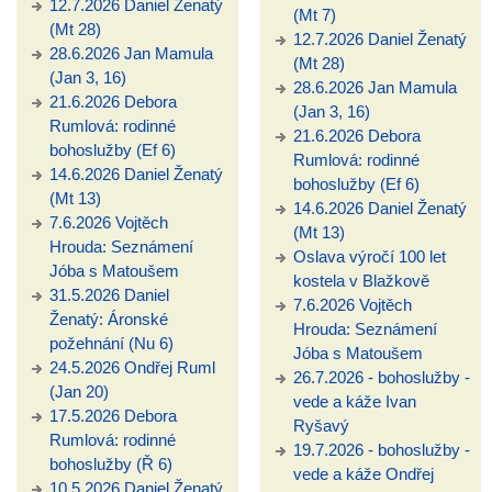
12.7.2026 Daniel Ženatý
(Mt 7)
(Mt 28)
12.7.2026 Daniel Ženatý
28.6.2026 Jan Mamula
(Mt 28)
(Jan 3, 16)
28.6.2026 Jan Mamula
21.6.2026 Debora
(Jan 3, 16)
Rumlová: rodinné
21.6.2026 Debora
bohoslužby (Ef 6)
Rumlová: rodinné
14.6.2026 Daniel Ženatý
bohoslužby (Ef 6)
(Mt 13)
14.6.2026 Daniel Ženatý
7.6.2026 Vojtěch
(Mt 13)
Hrouda: Seznámení
Oslava výročí 100 let
Jóba s Matoušem
kostela v Blažkově
31.5.2026 Daniel
7.6.2026 Vojtěch
Ženatý: Áronské
Hrouda: Seznámení
požehnání (Nu 6)
Jóba s Matoušem
24.5.2026 Ondřej Ruml
26.7.2026 - bohoslužby -
(Jan 20)
vede a káže Ivan
17.5.2026 Debora
Ryšavý
Rumlová: rodinné
19.7.2026 - bohoslužby -
bohoslužby (Ř 6)
vede a káže Ondřej
10.5.2026 Daniel Ženatý