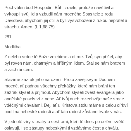
Pochválen buď Hospodin, Bůh Izraele, protože navštívil a
vykoupil svůj lid a vzbudil nám mocného Spasitele z rodu
Davidova, abychom jej ctili a byli vysvobozeni z rukou nepřátel a
strachu. Amen. (L 1,68.75)
281
Modlitba:
Z celého srdce tě Bože velebíme a ctíme. Tvůj syn přišel, aby
byl roven nám, chatrným a hříšným lidem. Stal se nám bratrem
a zachráncem.
Slavíme zázrak jeho narození. Proto zavěj svým Duchem
mocně, ať padnou všechny překážky, které nám brání ten
zázrak slyšet a přijmout. Abychom slyšeli zvěst evangelia jako
andělské poselství z nebe. Ať tvůj duch rozechvěje naše srdce
vděčnými chvalami. Dej, ať u Kristova stolu máme s celou církví
podíl na nebeské radosti a ať tato radost zůstane trvale v nás.
V jednotě víry s bratry a sestrami, kteří tě dnes po celém světě
oslavují, i se zástupy nebeskými ti vzdáváme čest a chválu.