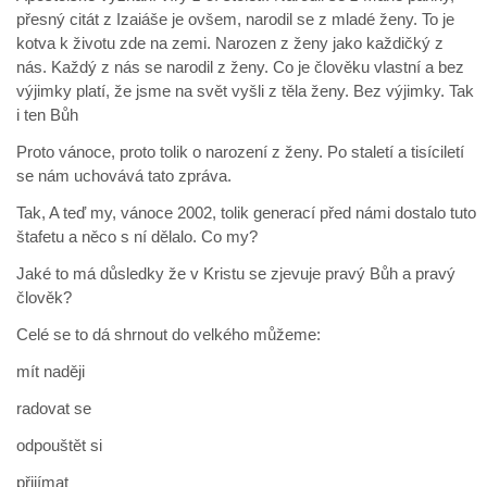
přesný citát z Izaiáše je ovšem, narodil se z mladé ženy. To je
kotva k životu zde na zemi. Narozen z ženy jako každičký z
nás. Každý z nás se narodil z ženy. Co je člověku vlastní a bez
výjimky platí, že jsme na svět vyšli z těla ženy. Bez výjimky. Tak
i ten Bůh
Proto vánoce, proto tolik o narození z ženy. Po staletí a tisíciletí
se nám uchovává tato zpráva.
Tak, A teď my, vánoce 2002, tolik generací před námi dostalo tuto
štafetu a něco s ní dělalo. Co my?
Jaké to má důsledky že v Kristu se zjevuje pravý Bůh a pravý
člověk?
Celé se to dá shrnout do velkého můžeme:
mít naději
radovat se
odpouštět si
přijímat