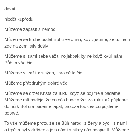
dávat
hledět kupředu
Můžeme zápasit s nemocí,
Můžeme se klidně oddat Bohu ve chvíli, kdy zjistíme, že už nám
zde na zemi síly došly
Můžeme si sami sebe vážit, no jakpak by ne když kvůli nám
Bůh to vše činí.
Můžeme si vážit druhých, i pro ně to činí.
Můžeme přát druhým dobré věci
Můžeme se držet Krista za ruku, když se bojíme a padáme.
Můžeme mít naděje, že on nás bude držet za ruku, až půjdeme
domů k Bohu a budeme tápat, protože tou cestou půjdeme
poprvé.
To vše můžeme proto, že se Bůh narodil z ženy a bydlil s námi,
a trpěl a byl vzkříšen a je s námi a nikdy nás neopustí. Můžeme