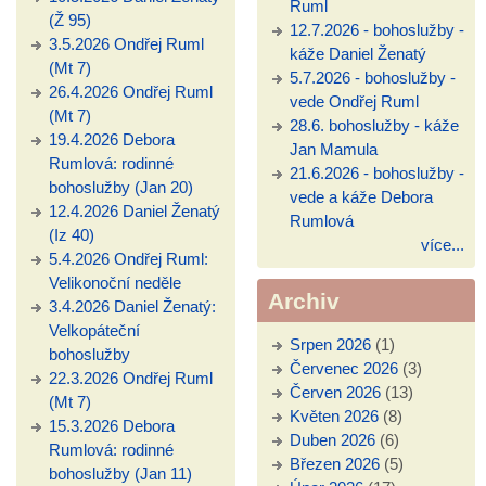
Ruml
(Ž 95)
12.7.2026 - bohoslužby -
3.5.2026 Ondřej Ruml
káže Daniel Ženatý
(Mt 7)
5.7.2026 - bohoslužby -
26.4.2026 Ondřej Ruml
vede Ondřej Ruml
(Mt 7)
28.6. bohoslužby - káže
19.4.2026 Debora
Jan Mamula
Rumlová: rodinné
21.6.2026 - bohoslužby -
bohoslužby (Jan 20)
vede a káže Debora
12.4.2026 Daniel Ženatý
Rumlová
(Iz 40)
více...
5.4.2026 Ondřej Ruml:
Velikonoční neděle
Archiv
3.4.2026 Daniel Ženatý:
Velkopáteční
Srpen 2026
(1)
bohoslužby
Červenec 2026
(3)
22.3.2026 Ondřej Ruml
Červen 2026
(13)
(Mt 7)
Květen 2026
(8)
15.3.2026 Debora
Duben 2026
(6)
Rumlová: rodinné
Březen 2026
(5)
bohoslužby (Jan 11)