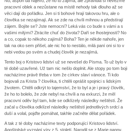
No, aspoň dá najevo, že ho to zajímá, ale zpravidla si nevezme
pracovní oblek a nezůstane na místě nehody tak dlouho až se
věci dají do pořádku. Jen si ti bohové hrají takovou hru, ale o
člověka se nezajímají. Ak se zde na chvíli mihnou a předstírají
zájem. Bojíte se? Jste nemocní? Leká vás co bude s vámi a s
vašimi milými? Ztrácíte chuť do života? Daří se lhostejnosti? No
a co, copak to někoho zajímá? Boha? Ten je někde nahoře, jen
tak na oko sem přišel, ale nic ho to nestálo, milá paní oni si to v
nebi vedou po svém a chudej člověk je nezajímá.
Tento boj o Kristovo lidství už se nevešel do Písma. To už bylo v
té době uzavřené. Už tam nic nešlo doplnit. Ale stopy po tom boji
nacházíme právě třeba v tom že církev slaví vánoce. Ti kdo
bojovali za Krista ? člověka, ti chtěli oprášit spojnici s lidským
životem. Chtěli odkrýt to tajemství, že to byl a je i pravý člověk,
že ho to bolelo, že zde nebyl na chvíli a na exkurzi, že měl
pracovní oděv byl tam, kde se odklízely následky neštěstí. Že
začal u člověka odklízel následky neštěstí jednotlivých srdcí a
duší a volal, pojďte pomáhat, takhle začněte dělat pořádek.
A tak z té doby nacházíme texty podporující Kristovo lidství.
Apoštolské vyznání víry z 5. století. Narodil se z Marie panny,