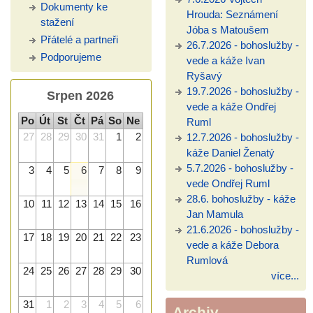
Dokumenty ke
Hrouda: Seznámení
stažení
Jóba s Matoušem
Přátelé a partneři
26.7.2026 - bohoslužby -
Podporujeme
vede a káže Ivan
Ryšavý
19.7.2026 - bohoslužby -
Srpen 2026
vede a káže Ondřej
Po
Út
St
Čt
Pá
So
Ne
Ruml
27
28
29
30
31
1
2
12.7.2026 - bohoslužby -
káže Daniel Ženatý
5.7.2026 - bohoslužby -
3
4
5
6
7
8
9
vede Ondřej Ruml
28.6. bohoslužby - káže
10
11
12
13
14
15
16
Jan Mamula
21.6.2026 - bohoslužby -
17
18
19
20
21
22
23
vede a káže Debora
Rumlová
24
25
26
27
28
29
30
více...
31
1
2
3
4
5
6
Archiv