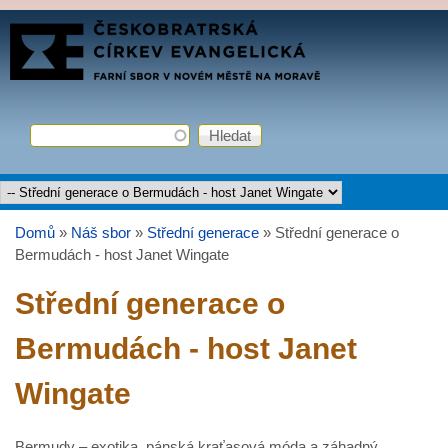
Přejít k hlavnímu obsahu
FARNÍ
SBOR
ČCE
Hledat
Vyhledávání
Hlavní menu
Domů
»
Náš sbor
»
Střední generace
»
Střední generace o
Jste zde
Bermudách - host Janet Wingate
Střední generace o
Bermudách - host Janet
Wingate
Bermudy – exotika, pánská kraťasová móda a záhadný