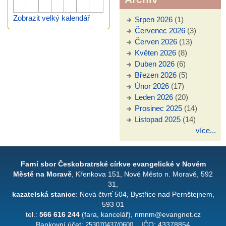
Zobrazit velký kalendář
Srpen 2026
(1)
Červenec 2026
(3)
Červen 2026
(13)
Květen 2026
(8)
Duben 2026
(6)
Březen 2026
(5)
Únor 2026
(17)
Leden 2026
(20)
Prosinec 2025
(14)
Listopad 2025
(14)
více...
Farní sbor Českobratrské církve evangelické v Novém
Městě na Moravě
, Křenkova 151, Nové Město n. Moravě, 592
31,
kazatelská stanice
: Nová čtvrť 504, Bystřice nad Pernštejnem,
593 01
tel.:
566 616 244
(fara, kancelář), nmnm@evangnet.cz
Bankovní účet:
253070437/0600
IČO: 43378854