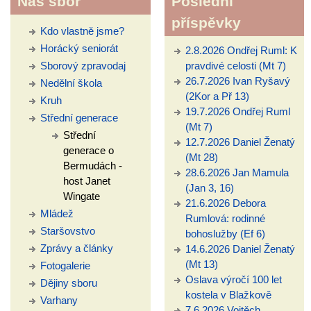
Náš sbor
Poslední
příspěvky
Kdo vlastně jsme?
Horácký seniorát
2.8.2026 Ondřej Ruml: K
Sborový zpravodaj
pravdivé celosti (Mt 7)
26.7.2026 Ivan Ryšavý
Nedělní škola
(2Kor a Př 13)
Kruh
19.7.2026 Ondřej Ruml
Střední generace
(Mt 7)
Střední
12.7.2026 Daniel Ženatý
generace o
(Mt 28)
Bermudách -
28.6.2026 Jan Mamula
host Janet
(Jan 3, 16)
Wingate
21.6.2026 Debora
Mládež
Rumlová: rodinné
Staršovstvo
bohoslužby (Ef 6)
Zprávy a články
14.6.2026 Daniel Ženatý
(Mt 13)
Fotogalerie
Oslava výročí 100 let
Dějiny sboru
kostela v Blažkově
Varhany
7.6.2026 Vojtěch