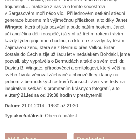
trojúhelník… málokdo z nás ví o tomto souostroví
v Sargasovém moři něco víc. Při lednovém setkání střední
generace budeme mít výjimečnou příležitost, a to díky
Janet
Wingate
, která přijala pozvání a bude naším hostem. Janet
učí angličtinu děti i dospělé, i já s ní už třetím rokem trávím
každý týden příjemnou hodinu, na kterou se vždycky těším.
Zajímavou ženu, která se z Bermud přes Velkou Británii
dostala do Čech a žije už řadu let v nedalekém Bohdalci, jsme
pozvali, aby vyprávěla o Bermudách a také o svém otci dr.
Davidu B. Wingate, přírodovědci a ornitologovi, který většinu
svého života věnoval záchraně a obnově flory i fauny na
jednom z bermudských ostrovů Nonsuch. Zvu vás tedy na
inspirativní setkání s promítáním krásných fotografií, a to
v úterý 21.ledna od 19:30 hodin
v presbyterně!
Datum:
21.01.2014 -
19:30
až
21:30
Typ akce/události:
Obecná událost