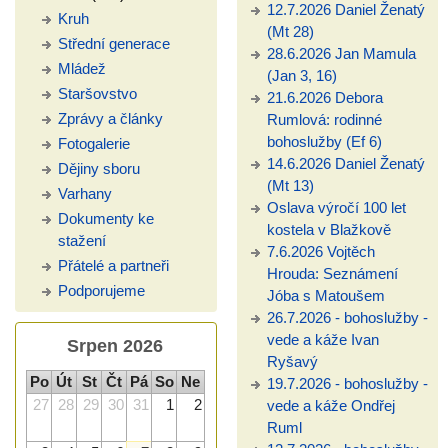
12.7.2026 Daniel Ženatý
Kruh
(Mt 28)
Střední generace
28.6.2026 Jan Mamula
Mládež
(Jan 3, 16)
Staršovstvo
21.6.2026 Debora
Zprávy a články
Rumlová: rodinné
bohoslužby (Ef 6)
Fotogalerie
14.6.2026 Daniel Ženatý
Dějiny sboru
(Mt 13)
Varhany
Oslava výročí 100 let
Dokumenty ke
kostela v Blažkově
stažení
7.6.2026 Vojtěch
Přátelé a partneři
Hrouda: Seznámení
Podporujeme
Jóba s Matoušem
26.7.2026 - bohoslužby -
vede a káže Ivan
Srpen 2026
Ryšavý
Po
Út
St
Čt
Pá
So
Ne
19.7.2026 - bohoslužby -
27
28
29
30
31
1
2
vede a káže Ondřej
Ruml