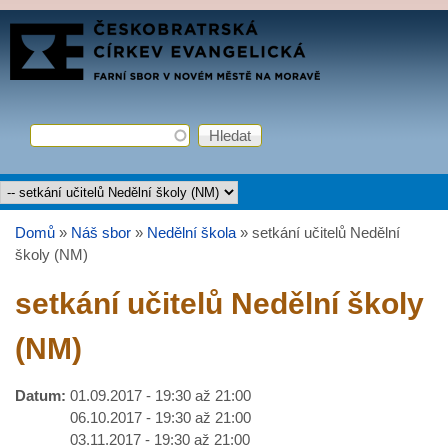
Přejít k hlavnímu obsahu
FARNÍ
SBOR
ČCE
Hledat
Vyhledávání
Hlavní menu
Domů
»
Náš sbor
»
Nedělní škola
»
setkání učitelů Nedělní
Jste zde
školy (NM)
setkání učitelů Nedělní školy
(NM)
Datum:
01.09.2017 -
19:30
až
21:00
06.10.2017 -
19:30
až
21:00
03.11.2017 -
19:30
až
21:00