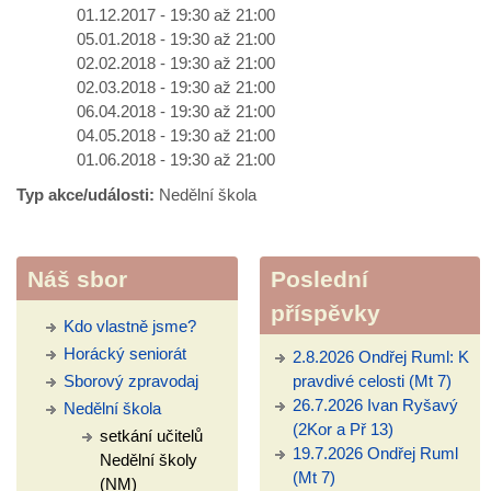
01.12.2017 -
19:30
až
21:00
05.01.2018 -
19:30
až
21:00
02.02.2018 -
19:30
až
21:00
02.03.2018 -
19:30
až
21:00
06.04.2018 -
19:30
až
21:00
04.05.2018 -
19:30
až
21:00
01.06.2018 -
19:30
až
21:00
Typ akce/události:
Nedělní škola
Náš sbor
Poslední
příspěvky
Kdo vlastně jsme?
Horácký seniorát
2.8.2026 Ondřej Ruml: K
Sborový zpravodaj
pravdivé celosti (Mt 7)
26.7.2026 Ivan Ryšavý
Nedělní škola
(2Kor a Př 13)
setkání učitelů
19.7.2026 Ondřej Ruml
Nedělní školy
(Mt 7)
(NM)