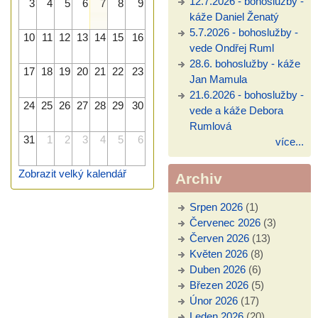
12.7.2026 - bohoslužby -
3
4
5
6
7
8
9
káže Daniel Ženatý
5.7.2026 - bohoslužby -
10
11
12
13
14
15
16
vede Ondřej Ruml
28.6. bohoslužby - káže
17
18
19
20
21
22
23
Jan Mamula
21.6.2026 - bohoslužby -
24
25
26
27
28
29
30
vede a káže Debora
Rumlová
31
1
2
3
4
5
6
více...
Zobrazit velký kalendář
Archiv
Srpen 2026
(1)
Červenec 2026
(3)
Červen 2026
(13)
Květen 2026
(8)
Duben 2026
(6)
Březen 2026
(5)
Únor 2026
(17)
Leden 2026
(20)