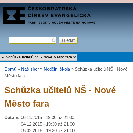
Přejít k hlavnímu obsahu
FARNÍ
SBOR
ČCE
Hledat
Vyhledávání
Hlavní menu
Domů
»
Náš sbor
»
Nedělní škola
»
Schůzka učitelů NŠ - Nové
Jste zde
Město fara
Schůzka učitelů NŠ - Nové
Město fara
Datum:
06.11.2015 -
19:30
až
21:00
04.12.2015 -
19:30
až
21:00
05.02.2016 -
19:30
až
21:00