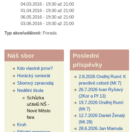
04.03.2016 -
19:30
až
21:00
01.04.2016 -
19:30
až
21:00
06.05.2016 -
19:30
až
21:00
03.06.2016 -
19:30
až
21:00
Typ akce/události:
Porada
Náš sbor
Poslední
příspěvky
Kdo vlastně jsme?
Horácký seniorát
2.8.2026 Ondřej Ruml: K
Sborový zpravodaj
pravdivé celosti (Mt 7)
26.7.2026 Ivan Ryšavý
Nedělní škola
(2Kor a Př 13)
Schůzka
19.7.2026 Ondřej Ruml
učitelů NŠ -
(Mt 7)
Nové Město
12.7.2026 Daniel Ženatý
fara
(Mt 28)
Kruh
28.6.2026 Jan Mamula
Střední generace