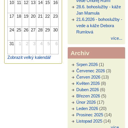
vede Ondřej Ruml
10
11
12
13
14
15
16
28.6. bohoslužby - káže
Jan Mamula
17
18
19
20
21
22
23
21.6.2026 - bohoslužby -
vede a káže Debora
24
25
26
27
28
29
30
Rumlová
více...
31
1
2
3
4
5
6
Archiv
Zobrazit velký kalendář
Srpen 2026
(1)
Červenec 2026
(3)
Červen 2026
(13)
Květen 2026
(8)
Duben 2026
(6)
Březen 2026
(5)
Únor 2026
(17)
Leden 2026
(20)
Prosinec 2025
(14)
Listopad 2025
(14)
více...