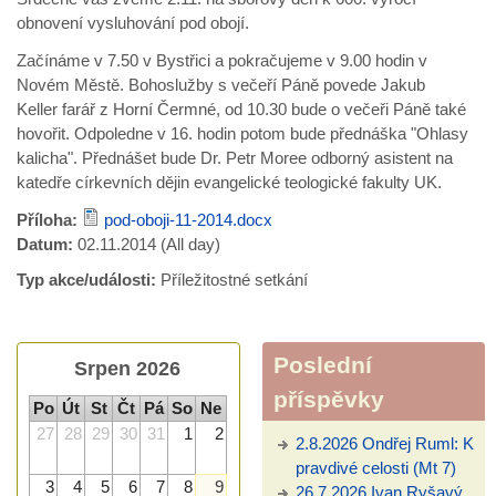
obnovení vysluhování pod obojí.
Začínáme v 7.50 v Bystřici a pokračujeme v 9.00 hodin v
Novém Městě. Bohoslužby s večeří Páně povede Jakub
Keller farář z Horní Čermné, od 10.30 bude o večeři Páně také
hovořit. Odpoledne v 16. hodin potom bude přednáška "Ohlasy
kalicha". Přednášet bude Dr. Petr Moree odborný asistent na
katedře církevních dějin evangelické teologické fakulty UK.
Příloha:
pod-oboji-11-2014.docx
Datum:
02.11.2014 (All day)
Typ akce/události:
Příležitostné setkání
Poslední
Srpen 2026
příspěvky
Po
Út
St
Čt
Pá
So
Ne
27
28
29
30
31
1
2
2.8.2026 Ondřej Ruml: K
pravdivé celosti (Mt 7)
3
4
5
6
7
8
9
26.7.2026 Ivan Ryšavý