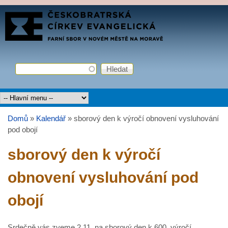
Přejít k hlavnímu obsahu
FARNÍ
SBOR
ČCE
Hledat
Vyhledávání
Hlavní menu
Domů
»
Kalendář
»
sborový den k výročí obnovení vysluhování
Jste zde
pod obojí
sborový den k výročí
obnovení vysluhování pod
obojí
Srdečně vás zveme 2.11. na sborový den k 600. výročí