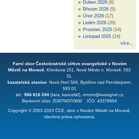
Duben 2026
(6)
Březen 2026
(5)
Únor 2026
(17)
Leden 2026
(20)
Prosinec 2025
(14)
Listopad 2025
(14)
více...
Farní sbor Českobratrské církve evangelické v Novém
Městě na Moravě
, Křenkova 151, Nové Město n. Moravě, 592
31,
kazatelská stanice
: Nová čtvrť 504, Bystřice nad Pernštejnem,
593 01
tel.:
566 616 244
(fara, kancelář), nmnm@evangnet.cz
Bankovní účet:
253070437/0600
IČO: 43378854
Copyright © 2003-2023 ČCE, sbor v Novém Městě na Moravě,
všechna práva vyhrazena.