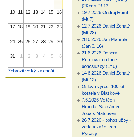
(2Kor a Př 13)
10
11
12
13
14
15
16
19.7.2026 Ondřej Ruml
(Mt 7)
12.7.2026 Daniel Ženatý
17
18
19
20
21
22
23
(Mt 28)
28.6.2026 Jan Mamula
24
25
26
27
28
29
30
(Jan 3, 16)
21.6.2026 Debora
31
1
2
3
4
5
6
Rumlová: rodinné
bohoslužby (Ef 6)
Zobrazit velký kalendář
14.6.2026 Daniel Ženatý
(Mt 13)
Oslava výročí 100 let
kostela v Blažkově
7.6.2026 Vojtěch
Hrouda: Seznámení
Jóba s Matoušem
26.7.2026 - bohoslužby -
vede a káže Ivan
Ryšavý