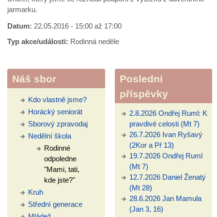
jarmarku.
Datum:
22.05.2016 -
15:00
až
17:00
Typ akce/události:
Rodinná neděle
Náš sbor
Poslední
příspěvky
Kdo vlastně jsme?
Horácký seniorát
2.8.2026 Ondřej Ruml: K
Sborový zpravodaj
pravdivé celosti (Mt 7)
26.7.2026 Ivan Ryšavý
Nedělní škola
(2Kor a Př 13)
Rodinné
19.7.2026 Ondřej Ruml
odpoledne
(Mt 7)
"Mami, tati,
12.7.2026 Daniel Ženatý
kde jste?"
(Mt 28)
Kruh
28.6.2026 Jan Mamula
Střední generace
(Jan 3, 16)
Mládež