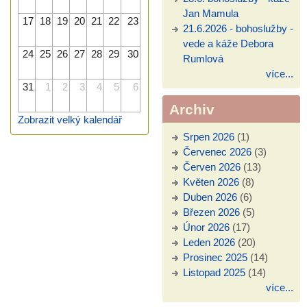
Jan Mamula
17
18
19
20
21
22
23
21.6.2026 - bohoslužby -
vede a káže Debora
24
25
26
27
28
29
30
Rumlová
více...
31
1
2
3
4
5
6
Archiv
Zobrazit velký kalendář
Srpen 2026
(1)
Červenec 2026
(3)
Červen 2026
(13)
Květen 2026
(8)
Duben 2026
(6)
Březen 2026
(5)
Únor 2026
(17)
Leden 2026
(20)
Prosinec 2025
(14)
Listopad 2025
(14)
více...