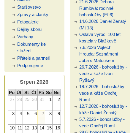
21.6.2026 Debora
Staršovstvo
Rumlová: rodinné
Zprávy a články
bohoslužby (Ef 6)
14.6.2026 Daniel Ženatý
Fotogalerie
(Mt 13)
Dějiny sboru
Oslava výročí 100 let
Varhany
kostela v Blažkově
Dokumenty ke
7.6.2026 Vojtěch
stažení
Hrouda: Seznámení
Přátelé a partneři
Jóba s Matoušem
Podporujeme
26.7.2026 - bohoslužby -
vede a káže Ivan
Ryšavý
Srpen 2026
19.7.2026 - bohoslužby -
Po
Út
St
Čt
Pá
So
Ne
vede a káže Ondřej
27
28
29
30
31
1
2
Ruml
12.7.2026 - bohoslužby -
káže Daniel Ženatý
3
4
5
6
7
8
9
5.7.2026 - bohoslužby -
vede Ondřej Ruml
10
11
12
13
14
15
16
28.6. bohoslužby - káže