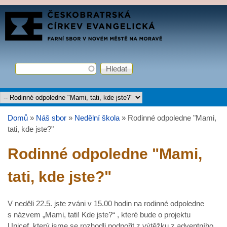
Přejít k hlavnímu obsahu
FARNÍ
SBOR
ČCE
Hledat
Vyhledávání
Hlavní menu
Domů
»
Náš sbor
»
Nedělní škola
»
Rodinné odpoledne "Mami,
Jste zde
tati, kde jste?"
Rodinné odpoledne "Mami,
tati, kde jste?"
V neděli 22.5. jste zváni v 15.00 hodin na rodinné odpoledne
s názvem „Mami, tati! Kde jste?“ , které bude o projektu
Unicef, který jsme se rozhodli podpořit z výtěžku z adventního