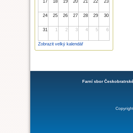
17
18
19
20
21
22
23
24
25
26
27
28
29
30
31
1
2
3
4
5
6
Zobrazit velký kalendář
Farní sbor Českobratrsk
Copyrigh