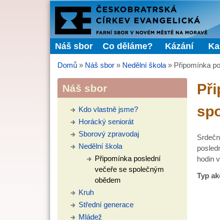
FARNÍ
SBOR
Náš sbor
Co děláme?
Kázání
Ka
Hlavní menu
ČCE
Domů
»
Náš sbor
»
Nedělní škola
»
Připomínka p
Jste zde
Při
Náš sbor
sp
Kdo vlastně jsme?
Horácký seniorát
Sborový zpravodaj
Srdečn
Nedělní škola
posled
Připomínka poslední
hodin 
večeře se společným
Typ ak
obědem
Kruh
Střední generace
Mládež