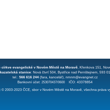
é církve evangelické v Novém Městě na Moravě
, Křenkova 151, Nov
kazatelská stanice
: Nová čtvrť 504, Bystřice nad Pernštejnem, 593 0
tel.:
566 616 244
(fara, kancelář), nmnm@evangnet.cz
Bankovní účet:
253070437/0600
IČO: 43378854
t © 2003-2023 ČCE, sbor v Novém Městě na Moravě, všechna práva v