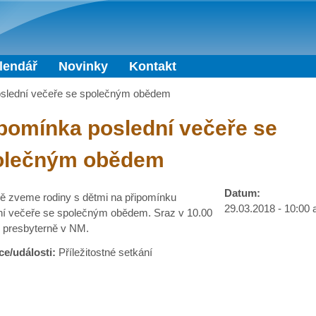
Přejít k hlavnímu obsahu
lendář
Novinky
Kontakt
oslední večeře se společným obědem
pomínka poslední večeře se
olečným obědem
Datum:
ě zveme rodiny s dětmi na připomínku
29.03.2018 -
10:00
ní večeře se společným obědem. Sraz v 10.00
v presbyterně v NM.
ce/události:
Příležitostné setkání