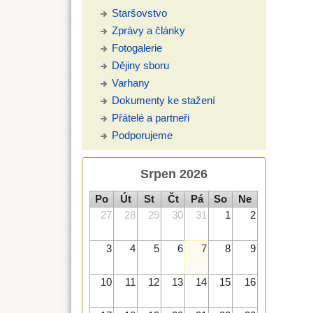
Staršovstvo
Zprávy a články
Fotogalerie
Dějiny sboru
Varhany
Dokumenty ke stažení
Přátelé a partneři
Podporujeme
Srpen 2026
Po
Út
St
Čt
Pá
So
Ne
27
28
29
30
31
1
2
3
4
5
6
7
8
9
10
11
12
13
14
15
16