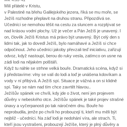
Milí přátelé v Kristu,
v Palestině na břehu Galilejského jezera, říká se mu moře, se
Ježíš rozhodne přeplavit na druhou stranu. Připozdívá se.
Učedníci se nemohou těšit na cestu za sluncem a rozplývat se
nad krásou vodní plochy. Už je večer a Pán Ježíš je unavený. I
on, člověk Ježíš Kristus má právo být unavený. Být celý den s
lidmi tak, jak to dovedl Ježíš, bylo namáhavé a Ježíš si chce
odpočinout. Jeho učedníci jakoby převzali teď iniciativu, zařizují
odvoz, když nastoupí, berou do ruky vesla, zatímco on usne na
zádi lodi na nějakém polštáři.
Když tu náhle se strhne velká bouře. Dramatická scéna, když si
ji představíme: vlny se valí do lodi a loď je unášena kdovíkam a
vody v ní přibývá. A Ježíš spí. Situace je vážná a on si klidně
spí. Taky se nám nad tím chce zavrtět hlavou..
Ježíšův spánek ve chvíli, kdy jde o život, není jen projevem
důvěry v nebeského otce. Ježíšův spánek je také projev strašné
únavy a vyčerpanosti po tak náročném dnu. Bouře ho
neprobudila, jenže po chvíli ho probouzejí ti, kteří mu měli být
nejblíž - učedníci. Na záď lodi je nedohání víra, ale strach. Ti,
kteří jsou vystrašeni, probouzejí Ježíše, který je plný důvěry a