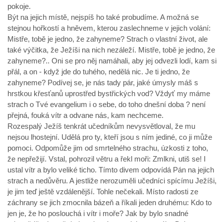
pokoje.
Být na jejich místě, nejspíš ho také probudíme. A možná se
stejnou hořkostí a hněvem, kterou zaslechneme v jejich volání:
Mistře, tobě je jedno, že zahyneme? Strach o vlastní život, ale
také výčitka, že Ježíši na nich nezáleží. Mistře, tobě je jedno, že
zahyneme?.. Oni se pro něj namáhali, aby jej odvezli lodí, kam si
přál, a on - když jde do tuhého, nedělá nic. Je ti jedno, že
zahyneme? Podívej se, je nás tady pár, jaké úmysly máš s
hrstkou křesťanů uprostřed bystřických vod? Vždyť my máme
strach o Tvé evangelium i o sebe, do toho dnešní doba ? není
přejná, fouká vítr a odvane nás, kam nechceme.
Rozespalý Ježíš tenkrát učedníkům nevysvětloval, že mu
nejsou lhostejní. Udělá pro ty, kteří jsou s ním jediné, co ji může
pomoci. Odpomůže jim od smrtelného strachu, úzkosti z toho,
že nepřežijí. Vstal, pohrozil větru a řekl moři: Zmlkni, utiš se! I
ustal vítr a bylo veliké ticho. Tímto divem odpovídá Pán na jejich
strach a nedůvěru. A jestliže nerozuměli učedníci spícímu Ježíši,
je jim teď ještě vzdálenější. Tohle nečekali. Místo radosti ze
záchrany se jich zmocnila bázeň a říkali jeden druhému: Kdo to
jen je, že ho poslouchá i vítr i moře? Jak by bylo snadné