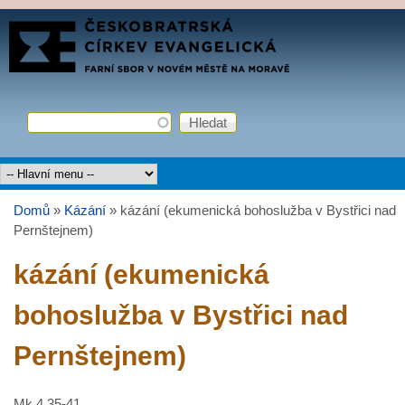
Přejít k hlavnímu obsahu
FARNÍ
SBOR
ČCE
Hledat
Vyhledávání
Hlavní menu
Domů
»
Kázání
»
kázání (ekumenická bohoslužba v Bystřici nad
Jste zde
Pernštejnem)
kázání (ekumenická
bohoslužba v Bystřici nad
Pernštejnem)
Mk 4.35-41