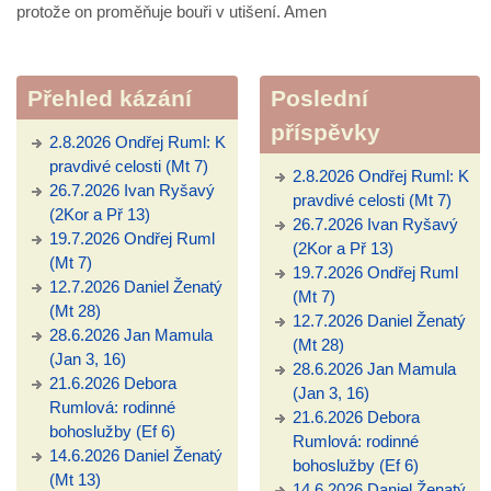
protože on proměňuje bouři v utišení. Amen
Přehled kázání
Poslední
příspěvky
2.8.2026 Ondřej Ruml: K
pravdivé celosti (Mt 7)
2.8.2026 Ondřej Ruml: K
26.7.2026 Ivan Ryšavý
pravdivé celosti (Mt 7)
(2Kor a Př 13)
26.7.2026 Ivan Ryšavý
19.7.2026 Ondřej Ruml
(2Kor a Př 13)
(Mt 7)
19.7.2026 Ondřej Ruml
12.7.2026 Daniel Ženatý
(Mt 7)
(Mt 28)
12.7.2026 Daniel Ženatý
28.6.2026 Jan Mamula
(Mt 28)
(Jan 3, 16)
28.6.2026 Jan Mamula
21.6.2026 Debora
(Jan 3, 16)
Rumlová: rodinné
21.6.2026 Debora
bohoslužby (Ef 6)
Rumlová: rodinné
14.6.2026 Daniel Ženatý
bohoslužby (Ef 6)
(Mt 13)
14.6.2026 Daniel Ženatý