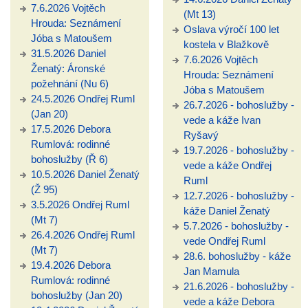
7.6.2026 Vojtěch
(Mt 13)
Hrouda: Seznámení
Oslava výročí 100 let
Jóba s Matoušem
kostela v Blažkově
31.5.2026 Daniel
7.6.2026 Vojtěch
Ženatý: Áronské
Hrouda: Seznámení
požehnání (Nu 6)
Jóba s Matoušem
24.5.2026 Ondřej Ruml
26.7.2026 - bohoslužby -
(Jan 20)
vede a káže Ivan
17.5.2026 Debora
Ryšavý
Rumlová: rodinné
19.7.2026 - bohoslužby -
bohoslužby (Ř 6)
vede a káže Ondřej
10.5.2026 Daniel Ženatý
Ruml
(Ž 95)
12.7.2026 - bohoslužby -
3.5.2026 Ondřej Ruml
káže Daniel Ženatý
(Mt 7)
5.7.2026 - bohoslužby -
26.4.2026 Ondřej Ruml
vede Ondřej Ruml
(Mt 7)
28.6. bohoslužby - káže
19.4.2026 Debora
Jan Mamula
Rumlová: rodinné
21.6.2026 - bohoslužby -
bohoslužby (Jan 20)
vede a káže Debora