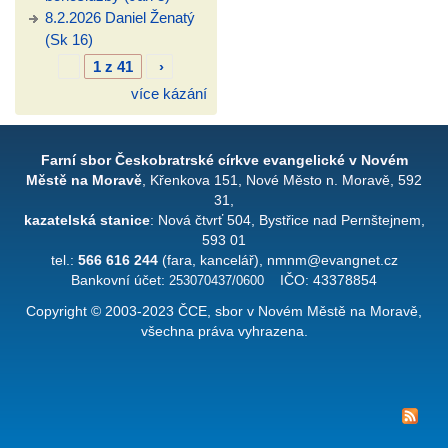
8.2.2026 Daniel Ženatý
(Sk 16)
1 z 41
›
více kázání
Farní sbor Českobratrské církve evangelické v Novém
Městě na Moravě
, Křenkova 151, Nové Město n. Moravě, 592
31,
kazatelská stanice
: Nová čtvrť 504, Bystřice nad Pernštejnem,
593 01
tel.:
566 616 244
(fara, kancelář), nmnm@evangnet.cz
Bankovní účet:
253070437/0600
IČO: 43378854
Copyright © 2003-2023 ČCE, sbor v Novém Městě na Moravě,
všechna práva vyhrazena.