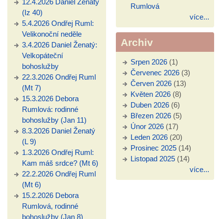
12.4.2026 Daniel Ženatý
Rumlová
(Iz 40)
více...
5.4.2026 Ondřej Ruml:
Velikonoční neděle
Archiv
3.4.2026 Daniel Ženatý:
Velkopáteční
Srpen 2026
(1)
bohoslužby
Červenec 2026
(3)
22.3.2026 Ondřej Ruml
Červen 2026
(13)
(Mt 7)
Květen 2026
(8)
15.3.2026 Debora
Duben 2026
(6)
Rumlová: rodinné
Březen 2026
(5)
bohoslužby (Jan 11)
Únor 2026
(17)
8.3.2026 Daniel Ženatý
Leden 2026
(20)
(L 9)
Prosinec 2025
(14)
1.3.2026 Ondřej Ruml:
Listopad 2025
(14)
Kam máš srdce? (Mt 6)
více...
22.2.2026 Ondřej Ruml
(Mt 6)
15.2.2026 Debora
Rumlová, rodinné
bohoslužby (Jan 8)