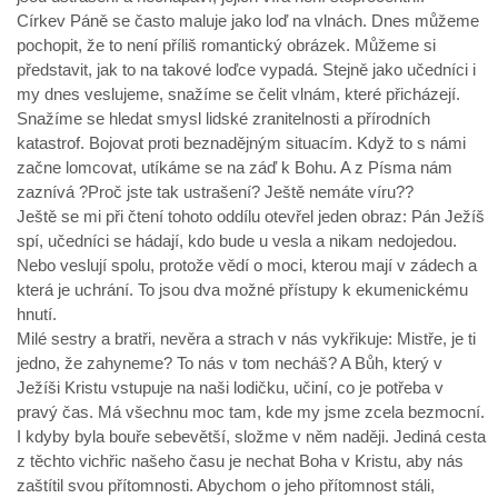
Církev Páně se často maluje jako loď na vlnách. Dnes můžeme
pochopit, že to není příliš romantický obrázek. Můžeme si
představit, jak to na takové loďce vypadá. Stejně jako učedníci i
my dnes veslujeme, snažíme se čelit vlnám, které přicházejí.
Snažíme se hledat smysl lidské zranitelnosti a přírodních
katastrof. Bojovat proti beznadějným situacím. Když to s námi
začne lomcovat, utíkáme se na záď k Bohu. A z Písma nám
zaznívá ?Proč jste tak ustrašení? Ještě nemáte víru??
Ještě se mi při čtení tohoto oddílu otevřel jeden obraz: Pán Ježíš
spí, učedníci se hádají, kdo bude u vesla a nikam nedojedou.
Nebo veslují spolu, protože vědí o moci, kterou mají v zádech a
která je uchrání. To jsou dva možné přístupy k ekumenickému
hnutí.
Milé sestry a bratři, nevěra a strach v nás vykřikuje: Mistře, je ti
jedno, že zahyneme? To nás v tom necháš? A Bůh, který v
Ježíši Kristu vstupuje na naši lodičku, učiní, co je potřeba v
pravý čas. Má všechnu moc tam, kde my jsme zcela bezmocní.
I kdyby byla bouře sebevětší, složme v něm naději. Jediná cesta
z těchto vichřic našeho času je nechat Boha v Kristu, aby nás
zaštítil svou přítomnosti. Abychom o jeho přítomnost stáli,