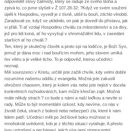
odpovědět slovy žalmisty, který se raduje ze svého Boha a
zpívá to, co jsme slyšeli v Ž 107.28-32: ?Když ve svém soužení
úpěli k Hospodinu, vyvedl je z tísně, utišil tu bouři, ztichlo vlnobití.
Zaradovali se, když se uklidnilo, on pak je dovedl do přístavu, jak
si přáli. Ti ať vzdají Hospodinu chválu za milosrdenství a za divy,
jež pro lidi koná, ať ho vyvyšují v shromáždění lidu, v zasedání
starších ať ho chválí.?
Ten, který je skutečný člověk a proto spí na lodičce, je Boží Syn,
jemuž je dána moc i nad bouřícím mořem, jeho slovem umlká
řev větru a je veliké ticho. To je odpověď, kterou učedníci
neznají.
Milí sourozenci v Kristu, určitě jste zažili chvíle, kdy velmi dobře
rozumíme našemu oddílu z evangelia. Možná jste zakusili
ohrožení chaosem, který je kolem vás nebo jste nejistí v docela
konkrétních rozhodováních, kam může křesťan zajít. Možná
máte někdy strach ? co bude s námi a naší loďkou a nevíte si
rady. Může to být momentální úzkost, kdy nevíme, co nás v
životě čeká, strach z bolesti nebo nebezpečí zla, které k nám
lidem patří. Učedníci měli po Ježíšově boku možnost si
mnohokrát uvědomit, kdo je z těchto situací vytahuje. A přesto
jsou ustrašení a nechápaví, jejich víra není stoprocentní.