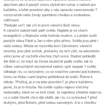
abychom jako ti pastýři znovu slyšeli ten vzkaz o radosti pro
každého, a tohle poselství aby v nás opravdu zarezonovalo ?
rozezvučelo naše životy spontánní chválou a svobodnou
vděčností.
?Nebojte se!?, tak zní to první vánoční Boží slovo.
K vánoční radosti totiž patří světlo. Najdete je ve všech
evangeliích: u Matouše vede hvězda mudrce, u Lukáše ozáří
pastýře sláva Páně a Jan o něm píše přímo. Světla jsou plné i
naše oslavy. Města se rozsvítila tisíci žárovkami, vánoční
stromky jsou plné svíček, prskavky na nich září, na adventním
věnci jsme už rozžehli všechny čtyři svíce. Radost pohledět.
Ale Bůh ví, že když do života skutečně padle světlo, tak to
vůbec samozřejmě neznamená radost, spíš naopak ? světlo
odhaluje i to, co skrýváme, co se snažíme zamést pod koberec,
čemu se třeba i sami bojíme pohlédnout do tváře. Řekne-li
někdo: ?Počkej, já si na tebe posvítím?, je přece každému
jasné, že je to hrozba. Na světle vyjdou najevo všechny
nedostatky, které se ve tmě ztratí. Je najednou zřetelné nejen to,
co o sobě člověk chce dát vědět, ale i to, co schovává ? před
druhými, před Bohem, před sebou samotným. A to v člověku