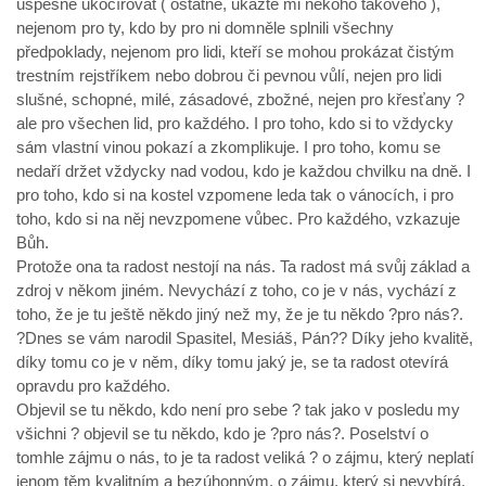
úspěšně ukočírovat ( ostatně, ukažte mi někoho takového ),
nejenom pro ty, kdo by pro ni domněle splnili všechny
předpoklady, nejenom pro lidi, kteří se mohou prokázat čistým
trestním rejstříkem nebo dobrou či pevnou vůlí, nejen pro lidi
slušné, schopné, milé, zásadové, zbožné, nejen pro křesťany ?
ale pro všechen lid, pro každého. I pro toho, kdo si to vždycky
sám vlastní vinou pokazí a zkomplikuje. I pro toho, komu se
nedaří držet vždycky nad vodou, kdo je každou chvilku na dně. I
pro toho, kdo si na kostel vzpomene leda tak o vánocích, i pro
toho, kdo si na něj nevzpomene vůbec. Pro každého, vzkazuje
Bůh.
Protože ona ta radost nestojí na nás. Ta radost má svůj základ a
zdroj v někom jiném. Nevychází z toho, co je v nás, vychází z
toho, že je tu ještě někdo jiný než my, že je tu někdo ?pro nás?.
?Dnes se vám narodil Spasitel, Mesiáš, Pán?? Díky jeho kvalitě,
díky tomu co je v něm, díky tomu jaký je, se ta radost otevírá
opravdu pro každého.
Objevil se tu někdo, kdo není pro sebe ? tak jako v posledu my
všichni ? objevil se tu někdo, kdo je ?pro nás?. Poselství o
tomhle zájmu o nás, to je ta radost veliká ? o zájmu, který neplatí
jenom těm kvalitním a bezúhonným, o zájmu, který si nevybírá,