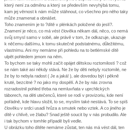
který není za odměnu a který se především nevyhýbá tomu,
kam jej věrnost k nám může stáhnout, co všechno pro něho taky
může znamenat a obnášet.
Toho znamením je to ?dítě v plénkách položené do jeslí?.
Znamení je něco, co má vést člověka někam dál, něco, co nemá
svůj smysl samo v sobě, ale právě v tom, že odkazuje, ukazuje
k něčemu dalšímu, k tomu skutečně podstatnému, důležitému,
vlastnímu. Ani my nemáme při pohledu na to betlémské dítě
ulpět pohledem jenom na něm.
To bychom se taky mohli začít opájet dětskou roztomilostí ? což
se nám také asi někdy stává. Ne že by děti nebyly roztomilé, ne
že by to nebyla radost ( Je a jaká! ), ale dovedou být i pěkně
kruté, bezcitné ? no jako my dospělí. A že by nás zrovna
rozradostnil pohled třeba na nemluvňata v uprchlických
táborech, na děti utečenců, které se rodí v provizoriu, kde není
pořádně, kde hlavu složit, to se, myslím také nestává. To se spíš
člověku v srdci usadí hrůza a smutek nebo vztek. A co jiného je
dítě v chlívě, ve žlabu? Snad ještě soucit by v nás probudilo. Ale
i tak bychom v tomhle případě byli vedle.
U obrázku toho dítěte nemáme zůstat, ten nás má vést dál, ten