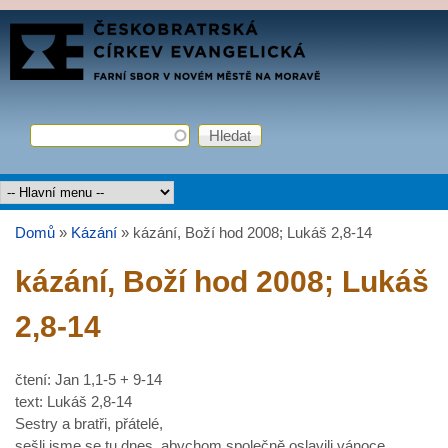
Přejít k hlavnímu obsahu
FARNÍ
SBOR
ČCE
Hledat
Vyhledávání
Hlavní menu
Domů
»
Kázání
»
kázání, Boží hod 2008; Lukáš 2,8-14
Jste zde
kázání, Boží hod 2008; Lukáš
2,8-14
čtení: Jan 1,1-5 + 9-14
text: Lukáš 2,8-14
Sestry a bratři, přátelé,
sešli jsme se tu dnes, abychom společně oslavili vánoce,