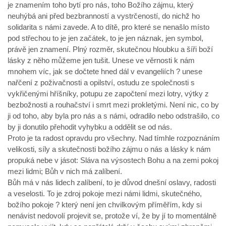
je znamením toho bytí pro nás, toho Božího zájmu, který
neuhýbá ani před bezbranností a vystrčeností, do nichž ho
solidarita s námi zavede. A to dítě, pro které se nenašlo místo
pod střechou to je jen začátek, to je jen náznak, jen symbol,
právě jen znamení. Plný rozměr, skutečnou hloubku a šíři boží
lásky z něho můžeme jen tušit. Unese ve věrnosti k nám
mnohem víc, jak se dočtete hned dál v evangeliích ? unese
nařčení z poživačnosti a opilství, ostudu ze společnosti s
vykřičenými hříšníky, potupu ze započtení mezi lotry, výtky z
bezbožnosti a rouhačství i smrt mezi prokletými. Není nic, co by
ji od toho, aby byla pro nás a s námi, odradilo nebo odstrašilo, co
by ji donutilo přehodit vyhybku a oddělit se od nás.
Proto je ta radost opravdu pro všechny. Nad tímhle rozpoznáním
velikosti, síly a skutečnosti božího zájmu o nás a lásky k nám
propuká nebe v jásot: Sláva na výsostech Bohu a na zemi pokoj
mezi lidmi; Bůh v nich má zalíbení.
Bůh má v nás lidech zalíbení, to je důvod dnešní oslavy, radosti
a veselosti. To je zdroj pokoje mezi námi lidmi, skutečného,
božího pokoje ? který není jen chvilkovým příměřím, kdy si
nenávist nedovolí projevit se, protože ví, že by jí to momentálně