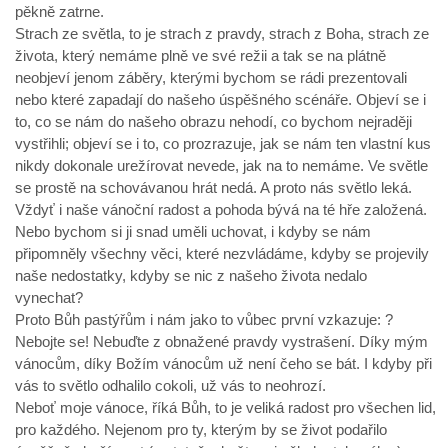
pěkně zatrne.
Strach ze světla, to je strach z pravdy, strach z Boha, strach ze
života, který nemáme plně ve své režii a tak se na plátně
neobjeví jenom záběry, kterými bychom se rádi prezentovali
nebo které zapadají do našeho úspěšného scénáře. Objeví se i
to, co se nám do našeho obrazu nehodí, co bychom nejraději
vystřihli; objeví se i to, co prozrazuje, jak se nám ten vlastní kus
nikdy dokonale urežírovat nevede, jak na to nemáme. Ve světle
se prostě na schovávanou hrát nedá. A proto nás světlo leká.
Vždyť i naše vánoční radost a pohoda bývá na té hře založená.
Nebo bychom si ji snad uměli uchovat, i kdyby se nám
připomněly všechny věci, které nezvládáme, kdyby se projevily
naše nedostatky, kdyby se nic z našeho života nedalo
vynechat?
Proto Bůh pastýřům i nám jako to vůbec první vzkazuje: ?
Nebojte se! Nebuďte z obnažené pravdy vystrašení. Díky mým
vánocům, díky Božím vánocům už není čeho se bát. I kdyby při
vás to světlo odhalilo cokoli, už vás to neohrozí.
Neboť moje vánoce, říká Bůh, to je veliká radost pro všechen lid,
pro každého. Nejenom pro ty, kterým by se život podařilo