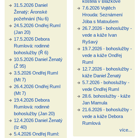
kostela v Blažkově
31.5.2026 Daniel
7.6.2026 Vojtěch
Ženatý: Áronské
Hrouda: Seznámení
požehnání (Nu 6)
Jóba s Matoušem
24.5.2026 Ondřej Ruml
26.7.2026 - bohoslužby -
(Jan 20)
vede a káže Ivan
17.5.2026 Debora
Ryšavý
Rumlová: rodinné
19.7.2026 - bohoslužby -
bohoslužby (Ř 6)
vede a káže Ondřej
10.5.2026 Daniel Ženatý
Ruml
(Ž 95)
12.7.2026 - bohoslužby -
3.5.2026 Ondřej Ruml
káže Daniel Ženatý
(Mt 7)
5.7.2026 - bohoslužby -
26.4.2026 Ondřej Ruml
vede Ondřej Ruml
(Mt 7)
28.6. bohoslužby - káže
19.4.2026 Debora
Jan Mamula
Rumlová: rodinné
21.6.2026 - bohoslužby -
bohoslužby (Jan 20)
vede a káže Debora
12.4.2026 Daniel Ženatý
Rumlová
(Iz 40)
více...
5.4.2026 Ondřej Ruml: