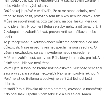
nemuselo vyjít, kdy se nepřátelé drží v šachu svými zbraněmi
nebo vědomím svých slabin.
Boží pokoj je právě v té důvěře, že ať se stane cokoliv, není
třeba se toho děsit, protože v tom už nikdy nebude člověk sám.
Může se spolehnout na boží zalíbení, na boží lásku, která do
toho jde s ním. Proto není třeba se zuby nehty zajišťovat, bránit
? zakopat se, zabarikádovat, preventivně se sešikovat nebo
udeřit.
To je to tajemství a kouzlo vánoc: můžeme odhlédnout od naší
důležitosti. Naše úspěchy ani neúspěchy nejsou všechno. O
všem nerozhoduje, co sami svedeme nebo nesvedeme.
Můžeme zahlédnout, co svede Bůh, který je pro nás, pro lidi. A to
úplně stačí. Nic víc není třeba.
Všimli jste si toho, že kromě božího oslovení ?Nebojte se!? se tu
žádná výzva ani příkaz neozvaly? Pak si jen pastýři řeknou: ?
Pojďme až do Betléma a podívejme se.? Zahlédnout boží
dobrotu
to stačí ? to si člověka už samo promění, osvobodí a nasměruje.
Kdo boží lásku spatřil, v tom také žije a šíří se dál. Amen.