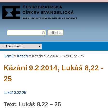
Přejít k hlavnímu obsahu
FARNÍ
SBOR
ČCE
Hledat
Vyhledávání
Hlavní menu
Domů
»
Kázání
»
Kázání 9.2.2014; Lukáš 8,22 - 25
Jste zde
Kázání 9.2.2014; Lukáš 8,22 -
25
Lukáš 8,22-25
Text: Lukáš 8,22 – 25