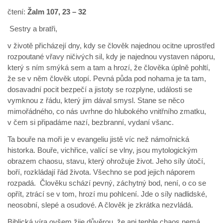
čtení:
Žalm 107, 23 – 32
Sestry a bratři,
v životě přicházejí dny, kdy se člověk najednou ocitne uprostřed
rozpoutané vřavy ničivých sil, kdy je najednou vystaven náporu,
který s ním smýká sem a tam a hrozí, že člověka úplně pohltí,
že se v něm člověk utopí. Pevná půda pod nohama je ta tam,
dosavadní pocit bezpečí a jistoty se rozplyne, události se
vymknou z řádu, který jim dával smysl. Stane se něco
mimořádného, co nás uvrhne do hlubokého vnitřního zmatku,
v čem si připadáme nazí, bezbranní, vydaní všanc.
Ta bouře na moři je v evangeliu jistě víc než námořnická
historka. Bouře, vichřice, valící se vlny, jsou mytologickým
obrazem chaosu, stavu, který ohrožuje život. Jeho síly útočí,
boří, rozkládají řád života. Všechno se pod jejich náporem
rozpadá. Člověku schází pevný, záchytný bod, není, o co se
opřít, ztrácí se v tom, hrozí mu pohlcení. Jde o síly nadlidské,
neosobní, slepé a osudové. A člověk je zkrátka nezvládá.
Biblická víra ovšem žije důvěrou, že ani tenhle chaos nemá