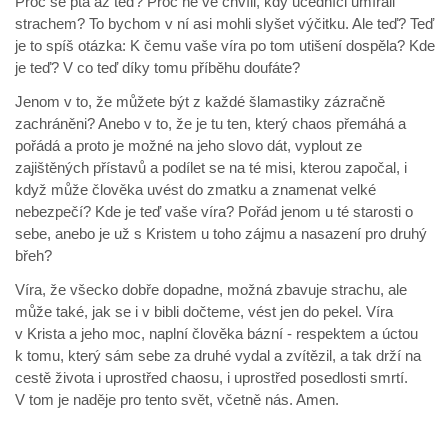
Proč se ptá až teď? Proč ne ve chvíli, kdy učedníci umírali
strachem? To bychom v ní asi mohli slyšet výčitku. Ale teď? Teď
je to spíš otázka: K čemu vaše víra po tom utišení dospěla? Kde
je teď? V co teď díky tomu příběhu doufáte?
Jenom v to, že můžete být z každé šlamastiky zázračně
zachráněni? Anebo v to, že je tu ten, který chaos přemáhá a
pořádá a proto je možné na jeho slovo dát, vyplout ze
zajištěných přístavů a podílet se na té misi, kterou započal, i
když může člověka uvést do zmatku a znamenat velké
nebezpečí? Kde je teď vaše víra? Pořád jenom u té starosti o
sebe, anebo je už s Kristem u toho zájmu a nasazení pro druhý
břeh?
Víra, že všecko dobře dopadne, možná zbavuje strachu, ale
může také, jak se i v bibli dočteme, vést jen do pekel. Víra
v Krista a jeho moc, naplní člověka bázní - respektem a úctou
k tomu, který sám sebe za druhé vydal a zvítězil, a tak drží na
cestě života i uprostřed chaosu, i uprostřed posedlosti smrtí.
V tom je naděje pro tento svět, včetně nás. Amen.