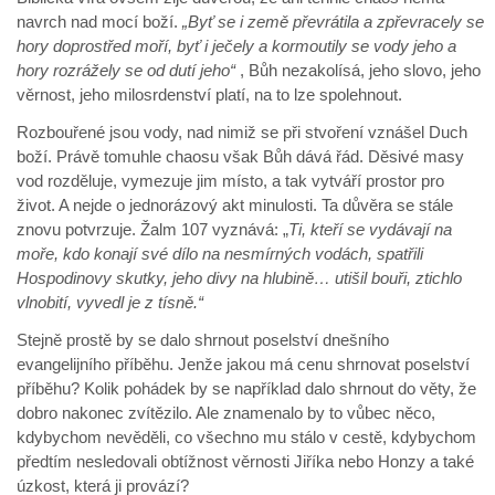
navrch nad mocí boží.
„Byť se i země převrátila a zpřevracely se
hory doprostřed moří, byť i ječely a kormoutily se vody jeho a
hory rozrážely se od dutí jeho“
, Bůh nezakolísá, jeho slovo, jeho
věrnost, jeho milosrdenství platí, na to lze spolehnout.
Rozbouřené jsou vody, nad nimiž se při stvoření vznášel Duch
boží. Právě tomuhle chaosu však Bůh dává řád. Děsivé masy
vod rozděluje, vymezuje jim místo, a tak vytváří prostor pro
život. A nejde o jednorázový akt minulosti. Ta důvěra se stále
znovu potvrzuje. Žalm 107 vyznává: „
Ti, kteří se vydávají na
moře, kdo konají své dílo na nesmírných vodách, spatřili
Hospodinovy skutky, jeho divy na hlubině… utišil bouři, ztichlo
vlnobití, vyvedl je z tísně.“
Stejně prostě by se dalo shrnout poselství dnešního
evangelijního příběhu. Jenže jakou má cenu shrnovat poselství
příběhu? Kolik pohádek by se například dalo shrnout do věty, že
dobro nakonec zvítězilo. Ale znamenalo by to vůbec něco,
kdybychom nevěděli, co všechno mu stálo v cestě, kdybychom
předtím nesledovali obtížnost věrnosti Jiříka nebo Honzy a také
úzkost, která ji provází?