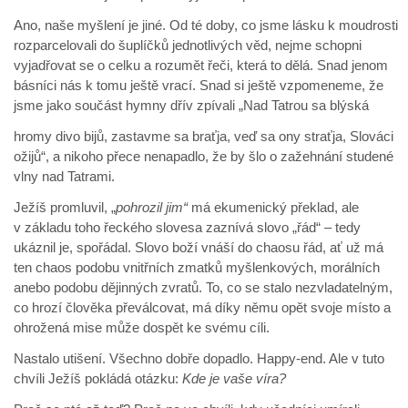
Ano, naše myšlení je jiné. Od té doby, co jsme lásku k moudrosti
rozparcelovali do šuplíčků jednotlivých věd, nejme schopni
vyjadřovat se o celku a rozumět řeči, která to dělá. Snad jenom
básníci nás k tomu ještě vrací. Snad si ještě vzpomeneme, že
jsme jako součást hymny dřív zpívali „Nad Tatrou sa blýská
hromy divo bijů, zastavme sa braťja, veď sa ony straťja, Slováci
ožijů“, a nikoho přece nenapadlo, že by šlo o zažehnání studené
vlny nad Tatrami.
Ježíš promluvil, „
pohrozil jim“
má ekumenický překlad, ale
v základu toho řeckého slovesa zaznívá slovo „řád“ – tedy
ukáznil je, spořádal. Slovo boží vnáší do chaosu řád, ať už má
ten chaos podobu vnitřních zmatků myšlenkových, morálních
anebo podobu dějinných zvratů. To, co se stalo nezvladatelným,
co hrozí člověka převálcovat, má díky němu opět svoje místo a
ohrožená mise může dospět ke svému cíli.
Nastalo utišení. Všechno dobře dopadlo. Happy-end. Ale v tuto
chvíli Ježíš pokládá otázku:
Kde je vaše víra?