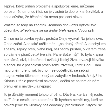
Teprve, když příběh projdeme a spoluprožijeme, můžeme
porozumět tomu, co říká, co je vlastně to dobro, které zvítězí, a
co ta důvěra, že běsnění zla nemá poslední slovo.
Vraťme se tedy na začátek. Jednoho dne Ježíš vyzval své
učedníky:
„Přeplavme se na druhý břeh jezera.“
A odrazili.
Oni se na tu plavbu vydali, protože On je vyzval. Na jeho slovo.
On to začal. A on také určil směr – „na druhý břeh“. A to nebyl ten
spásný, rajský břeh, blaha kraj, bezpečný přístav, o kterém třeba
zpíváme v písničce „V tvé síle, Pane Bože můj“. To byla krajina
neznámá, cizí, kde démoni ovládají lidský život, svazují člověka
a ženou ho v posedlosti proti všemu živému, i proti Bohu. Tam
na druhém břehu, jak bychom se dočetli dál, se setkají
s agresivním šílencem, který se zabydlel v hrobech. A když ho
Kristus z téhle posedlosti osvobodí, dočká se na tom druhém
břehu jen s nevděku a nepřijetí.
To je důležitý moment tohoto příběhu. Důvěra, která z něj roste,
patří téhle cestě, tomuto směru. To bychom neměli my, kteří se
považujeme za Kristovy následovníky, přehlédnout. Kdykoli se