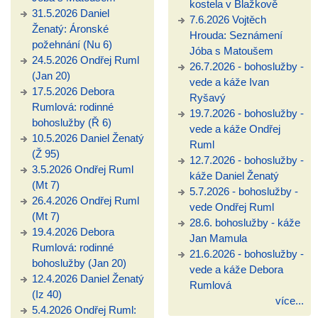
kostela v Blažkově
31.5.2026 Daniel
7.6.2026 Vojtěch
Ženatý: Áronské
Hrouda: Seznámení
požehnání (Nu 6)
Jóba s Matoušem
24.5.2026 Ondřej Ruml
26.7.2026 - bohoslužby -
(Jan 20)
vede a káže Ivan
17.5.2026 Debora
Ryšavý
Rumlová: rodinné
19.7.2026 - bohoslužby -
bohoslužby (Ř 6)
vede a káže Ondřej
10.5.2026 Daniel Ženatý
Ruml
(Ž 95)
12.7.2026 - bohoslužby -
3.5.2026 Ondřej Ruml
káže Daniel Ženatý
(Mt 7)
5.7.2026 - bohoslužby -
26.4.2026 Ondřej Ruml
vede Ondřej Ruml
(Mt 7)
28.6. bohoslužby - káže
19.4.2026 Debora
Jan Mamula
Rumlová: rodinné
21.6.2026 - bohoslužby -
bohoslužby (Jan 20)
vede a káže Debora
12.4.2026 Daniel Ženatý
Rumlová
(Iz 40)
více...
5.4.2026 Ondřej Ruml: