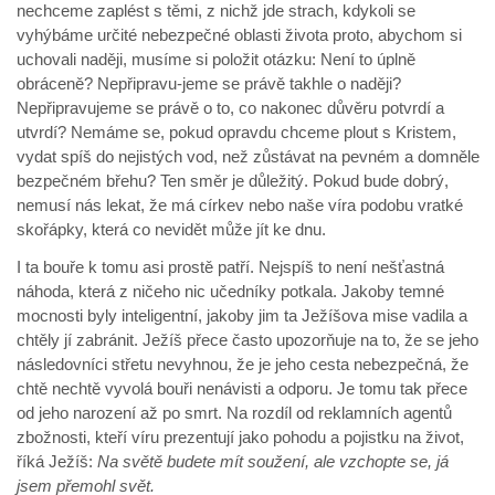
nechceme zaplést s těmi, z nichž jde strach, kdykoli se
vyhýbáme určité nebezpečné oblasti života proto, abychom si
uchovali naději, musíme si položit otázku: Není to úplně
obráceně? Nepřipravu-jeme se právě takhle o naději?
Nepřipravujeme se právě o to, co nakonec důvěru potvrdí a
utvrdí? Nemáme se, pokud opravdu chceme plout s Kristem,
vydat spíš do nejistých vod, než zůstávat na pevném a domněle
bezpečném břehu? Ten směr je důležitý. Pokud bude dobrý,
nemusí nás lekat, že má církev nebo naše víra podobu vratké
skořápky, která co nevidět může jít ke dnu.
I ta bouře k tomu asi prostě patří. Nejspíš to není nešťastná
náhoda, která z ničeho nic učedníky potkala. Jakoby temné
mocnosti byly inteligentní, jakoby jim ta Ježíšova mise vadila a
chtěly jí zabránit. Ježíš přece často upozorňuje na to, že se jeho
následovníci střetu nevyhnou, že je jeho cesta nebezpečná, že
chtě nechtě vyvolá bouři nenávisti a odporu. Je tomu tak přece
od jeho narození až po smrt. Na rozdíl od reklamních agentů
zbožnosti, kteří víru prezentují jako pohodu a pojistku na život,
říká Ježíš:
Na světě budete mít soužení, ale vzchopte se, já
jsem přemohl svět.