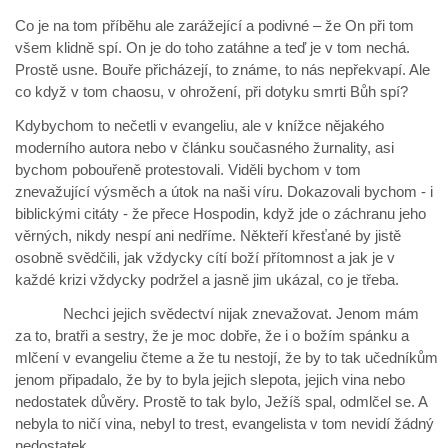
Co je na tom příběhu ale zarážející a podivné – že On při tom
všem klidně spí. On je do toho zatáhne a teď je v tom nechá.
Prostě usne. Bouře přicházejí, to známe, to nás nepřekvapí. Ale
co když v tom chaosu, v ohrožení, při dotyku smrti Bůh spí?
Kdybychom to nečetli v evangeliu, ale v knížce nějakého
moderního autora nebo v článku současného žurnality, asi
bychom pobouřeně protestovali. Viděli bychom v tom
znevažující výsměch a útok na naši víru. Dokazovali bychom - i
biblickými citáty - že přece Hospodin, když jde o záchranu jeho
věrných, nikdy nespí ani nedříme. Někteří křesťané by jistě
osobně svědčili, jak vždycky cítí boží přítomnost a jak je v
každé krizi vždycky podržel a jasně jim ukázal, co je třeba.
Nechci jejich svědectví nijak znevažovat. Jenom mám
za to, bratři a sestry, že je moc dobře, že i o božím spánku a
mlčení v evangeliu čteme a že tu nestojí, že by to tak učedníkům
jenom připadalo, že by to byla jejich slepota, jejich vina nebo
nedostatek důvěry. Prostě to tak bylo, Ježíš spal, odmlčel se. A
nebyla to ničí vina, nebyl to trest, evangelista v tom nevidí žádný
nedostatek.