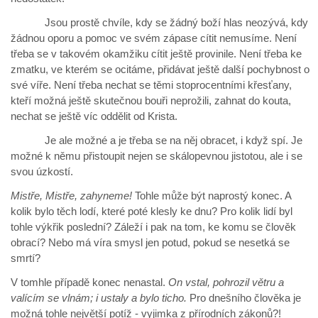
Jsou prostě chvíle, kdy se žádný boží hlas neozývá, kdy
žádnou oporu a pomoc ve svém zápase cítit nemusíme. Není
třeba se v takovém okamžiku cítit ještě provinile. Není třeba ke
zmatku, ve kterém se ocitáme, přidávat ještě další pochybnost o
své víře. Není třeba nechat se těmi stoprocentními křesťany,
kteří možná ještě skutečnou bouři neprožili, zahnat do kouta,
nechat se ještě víc oddělit od Krista.
Je ale možné a je třeba se na něj obracet, i když spí. Je
možné k němu přistoupit nejen se skálopevnou jistotou, ale i se
svou úzkostí.
Mistře, Mistře, zahyneme!
Tohle může být naprostý konec. A
kolik bylo těch lodí, které poté klesly ke dnu? Pro kolik lidí byl
tohle výkřik poslední? Záleží i pak na tom, ke komu se člověk
obrací? Nebo má víra smysl jen potud, pokud se nesetká se
smrtí?
V tomhle případě konec nenastal.
On vstal, pohrozil větru a
valícím se vlnám; i ustaly a bylo ticho.
Pro dnešního člověka je
možná tohle největší potíž - vyjimka z přírodních zákonů?!